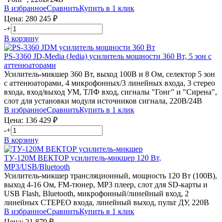
В избранное
Сравнить
Купить в 1 клик
Цена:
280 245
₽
-
+
В корзину
PS-3360
JD-Media (Jedia)
усилитель мощности 360 Вт, 5 зон с
аттенюаторами
Усилитель-микшер 360 Вт, выход 100В и 8 Ом, селектор 5 зон
с аттенюаторами, 4 микрофонных/3 линейных входа, 3 стерео
входа, вход/выход УМ, ТЛФ вход, сигналы "Гонг" и "Сирена",
слот для установки модуля источников сигнала, 220В/24В
В избранное
Сравнить
Купить в 1 клик
Цена:
136 429
₽
-
+
В корзину
ТУ-120М
ВЕКТОР
усилитель-микшер 120 Вт,
MP3/USB/Bluetooth
Усилитель-микшер трансляционный, мощность 120 Вт (100В),
выход 4-16 Ом, FM-тюнер, MP3 плеер, слот для SD-карты и
USB Flash, Bluetooth, микрофонный/линейный вход, 2
линейных СТЕРЕО входа, линейный выход, пульт ДУ, 220В
В избранное
Сравнить
Купить в 1 клик
Цена:
21 879
₽