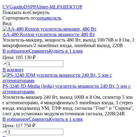
CVGaudio
DSPPA
Inter-M
LPA
ВЕКТОР
Показать все
Свернуть
Сортировать по:
цена
модель
Вид:
AA-480
Roxton
усилитель мощности 480 Вт
Усилитель-микшер, мощность 480 Вт, выход 100/70В и 8 Ом, 3
микрофонных/2 линейных входа, линейный выход, 220В
В избранное
Сравнить
Купить в 1 клик
Цена:
105 130
₽
-
+
В корзину
PS-3240
JD-Media (Jedia)
усилитель мощности 240 Вт, 5 зон с
аттенюаторами
Усилитель-микшер 240 Вт, выход 100В и 8 Ом, селектор 5 зон
с аттенюаторами, 4 микрофонных/3 линейных входа, 3 стерео
входа, вход/выход УМ, ТЛФ вход, сигналы "Гонг" и "Сирена",
слот для установки модуля источников сигнала, 220В/24В
В избранное
Сравнить
Купить в 1 клик
Цена:
117 750
₽
-
+