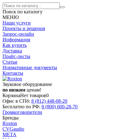
Поиск по каталогу
МЕНЮ
Наши услуги
Проекты и решения
Запрос-онлайн
Информация
Как купить
Доставка
Прайс-листы
Статьи
Нормативные документы
Контакты
Звуковое оборудование
по низким
ценам!
Корзина
Нет товаров
0
Офис в СПб:
8 (812)
448-08-20
Бесплатно по РФ:
8 (800)
600-28-70
Громкоговорители
Бренды
Roxton
CVGaudio
МЕТА