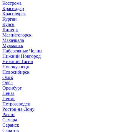
Кострома
Краснодар
Красноярск
Курган
Курск
Липецк
Магнитогорск
Махачкала
Мурманск
Набережные Челны
Нижний Новгород
Нижний Тагил
Новокузнецк
Новосибирск
Омск
Орёл
Оренбург
Пенза
Пермь
Петрозаводск
Ростов-на-Дону
Рязань
Самара
Саранск
Саратов