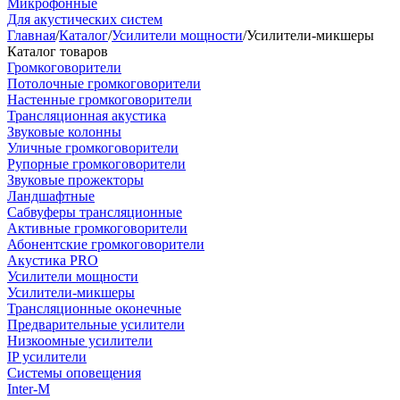
Микрофонные
Для акустических систем
Главная
/
Каталог
/
Усилители мощности
/
Усилители-микшеры
Каталог товаров
Громкоговорители
Потолочные громкоговорители
Настенные громкоговорители
Трансляционная акустика
Звуковые колонны
Уличные громкоговорители
Рупорные громкоговорители
Звуковые прожекторы
Ландшафтные
Сабвуферы трансляционные
Активные громкоговорители
Абонентские громкоговорители
Акустика PRO
Усилители мощности
Усилители-микшеры
Трансляционные оконечные
Предварительные усилители
Низкоомные усилители
IP усилители
Системы оповещения
Inter-M