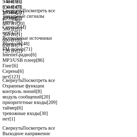
340 Вт
5 зон
[56]
[1]
350 Вт
6 зон
[47]
[9]
Свернуть
Посмотреть все
360 Вт
10 зон
[2]
[11]
Тональные сигналы
450 Вт
20 зон
[2]
[1]
Гонг
[79]
480 Вт
[20]
Сирена
[44]
500 Вт
[5]
нет
[125]
560 Вт
[1]
Встроенные источники
600 Вт
[6]
Bluetooth
[48]
650 Вт
[7]
FM-тюнер
[71]
720 Вт
[2]
Internet-радио
[6]
MP3/USB плеер
[86]
Гонг
[6]
Сирена
[6]
нет
[123]
Свернуть
Посмотреть все
Охранные функции
контроль линий
[8]
модуль сообщений
[20]
приоритетные входы
[209]
таймер
[6]
тревожные входы
[30]
нет
[1]
Свернуть
Посмотреть все
Выходное напряжение