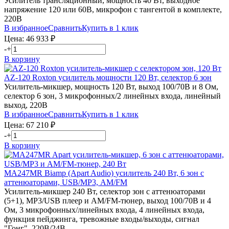
Усилитель трансляционный, мощность 40 Вт, выходное
напряжение 120 или 60В, микрофон с тангентой в комплекте,
220В
В избранное
Сравнить
Купить в 1 клик
Цена:
46 933
₽
-
+
В корзину
AZ-120
Roxton
усилитель мощности 120 Вт, селектор 6 зон
Усилитель-микшер, мощность 120 Вт, выход 100/70В и 8 Ом,
селектор 6 зон, 3 микрофонных/2 линейных входа, линейный
выход, 220В
В избранное
Сравнить
Купить в 1 клик
Цена:
67 210
₽
-
+
В корзину
MA247MR
Biamp (Apart Audio)
усилитель 240 Вт, 6 зон с
аттенюаторами, USB/МР3, AM/FM
Усилитель-микшер 240 Вт, селектор зон с аттенюаторами
(5+1), MP3/USB плеер и AM/FM-тюнер, выход 100/70В и 4
Ом, 3 микрофонных/линейных входа, 4 линейных входа,
функция пейджинга, тревожные входы/выходы, сигнал
"Гонг", 220В/24В