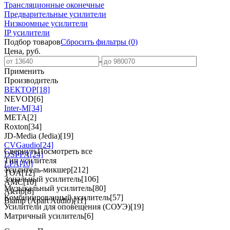
Трансляционные оконечные
Предварительные усилители
Низкоомные усилители
IP усилители
Подбор товаров
Сбросить
фильтры
(0)
Цена, руб.
-
Применить
Производитель
ВЕКТОР
[18]
NEVOD
[6]
Inter-M
[34]
МЕТА
[2]
Roxton
[34]
JD-Media (Jedia)
[19]
CVGaudio
[24]
Свернуть
Посмотреть все
DSPPA
[24]
Тип усилителя
LPA
[10]
Усилитель-микшер
[212]
TOA
[12]
Зональный усилитель
[106]
AMC
[10]
Музыкальный усилитель
[80]
Alerto
[8]
Комбинированный усилитель
[57]
Biamp (Apart Audio)
[11]
Усилители для оповещения (СОУЭ)
[19]
Матричный усилитель
[6]