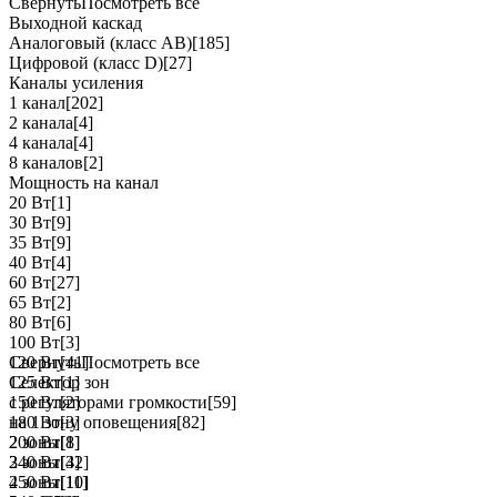
Свернуть
Посмотреть все
Выходной каскад
Аналоговый (класс АВ)
[185]
Цифровой (класс D)
[27]
Каналы усиления
1 канал
[202]
2 канала
[4]
4 канала
[4]
8 каналов
[2]
Мощность на канал
20 Вт
[1]
30 Вт
[9]
35 Вт
[9]
40 Вт
[4]
60 Вт
[27]
65 Вт
[2]
80 Вт
[6]
100 Вт
[3]
120 Вт
Свернуть
[41]
Посмотреть все
125 Вт
Селектор зон
[1]
150 Вт
с регуляторами громкости
[2]
[59]
180 Вт
на 1 зону оповещения
[3]
[82]
200 Вт
2 зоны
[1]
[8]
240 Вт
3 зоны
[32]
[4]
250 Вт
4 зоны
[11]
[10]