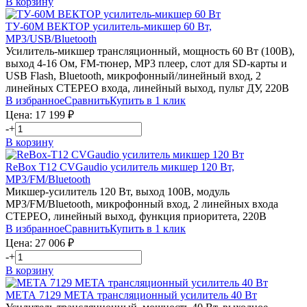
В корзину
ТУ-60М
ВЕКТОР
усилитель-микшер 60 Вт,
MP3/USB/Bluetooth
Усилитель-микшер трансляционный, мощность 60 Вт (100В),
выход 4-16 Ом, FM-тюнер, MP3 плеер, слот для SD-карты и
USB Flash, Bluetooth, микрофонный/линейный вход, 2
линейных СТЕРЕО входа, линейный выход, пульт ДУ, 220В
В избранное
Сравнить
Купить в 1 клик
Цена:
17 199
₽
-
+
В корзину
ReBox T12
CVGaudio
усилитель микшер 120 Вт,
MP3/FM/Bluetooth
Микшер-усилитель 120 Вт, выход 100В, модуль
MP3/FM/Bluetooth, микрофонный вход, 2 линейных входа
СТЕРЕО, линейный выход, функция приоритета, 220В
В избранное
Сравнить
Купить в 1 клик
Цена:
27 006
₽
-
+
В корзину
МЕТА 7129
МЕТА
трансляционный усилитель 40 Вт