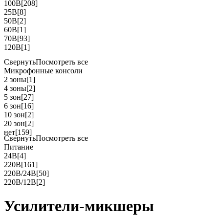
100В
[208]
25В
[8]
50В
[2]
60В
[1]
70В
[93]
120В
[1]
Свернуть
Посмотреть все
Микрофонные консоли
2 зоны
[1]
4 зоны
[2]
5 зон
[27]
6 зон
[16]
10 зон
[2]
20 зон
[2]
нет
[159]
Свернуть
Посмотреть все
Питание
24В
[4]
220В
[161]
220В/24В
[50]
220В/12В
[2]
Усилители-микшеры