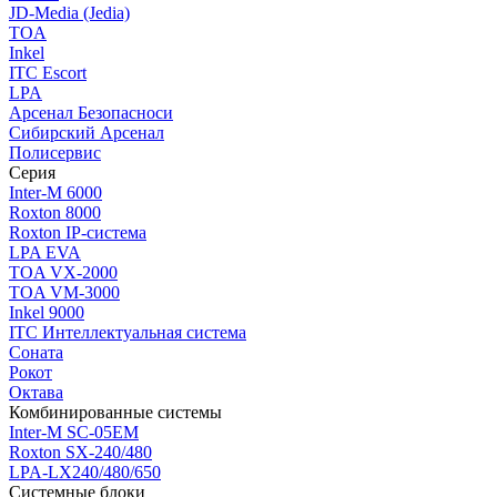
JD-Media (Jedia)
TOA
Inkel
ITC Escort
LPA
Арсенал Безопасноси
Сибирский Арсенал
Полисервис
Серия
Inter-M 6000
Roxton 8000
Roxton IP-система
LPA EVA
TOA VX-2000
TOA VM-3000
Inkel 9000
ITC Интеллектуальная система
Соната
Рокот
Октава
Комбинированные системы
Inter-M SC-05EM
Roxton SX-240/480
LPA-LX240/480/650
Системные блоки