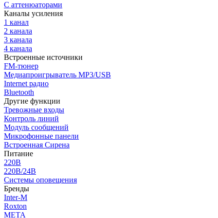
С аттенюаторами
Каналы усиления
1 канал
2 канала
3 канала
4 канала
Встроенные источники
FM-тюнер
Медиапроигрыватель MP3/USB
Internet радио
Bluetooth
Другие функции
Тревожные входы
Контроль линий
Модуль сообщений
Микрофонные панели
Встроенная Сирена
Питание
220В
220В/24В
Системы оповещения
Бренды
Inter-M
Roxton
МЕТА