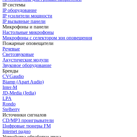
IP системы
IP оборудование
IP усилители мощности
IP вызывные панели
Микрофоны и панели
Настольные микрофоны
Микрофоны с селектором зон оповещения
Пожарные оповещатели
Речевые
Светозвуковые
Акустические модули
Звуковое оборудование
Бренды
CVGaudio
Biamp (Apart Audio)
Inter-M
JD-Media (Jedia)
LPA
Rondo
Stelberry
Источники сигналов
CD/MP3 проигрыватели
Цифровые тюнеры FM
Internet радио
Устройства обработки звука