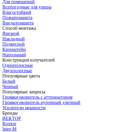
Для помещений
Всепогодные для улицы
Влагостойкий
Пожарозащита
Вандалозащита
Способ монтажа
Врезной
Накладной
Подвесной
Кронштейн
Напольный
Конструкция излучателей
Однополосные
Двухполосные
Популярные цвета
Белый
Черный
Популярные запросы
Громкоговоритель с аттенюатором
Громкоговоритель рупорный уличный
Усилители мощности
Бренды
ВЕКТОР
Roxton
Inter-M