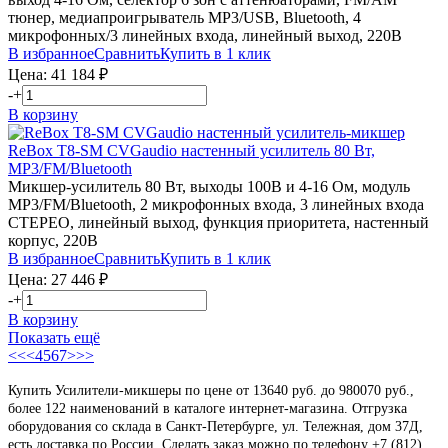
тюнер, медиапроигрыватель MP3/USB, Bluetooth, 4
микрофонных/3 линейных входа, линейный выход, 220В
В избранное
Сравнить
Купить в 1 клик
Цена:
41 184
₽
-
+
В корзину
ReBox T8-SM
CVGaudio
настенный усилитель 80 Вт,
MP3/FM/Bluetooth
Микшер-усилитель 80 Вт, выходы 100В и 4-16 Ом, модуль
MP3/FM/Bluetooth, 2 микрофонных входа, 3 линейных входа
СТЕРЕО, линейный выход, функция приоритета, настенный
корпус, 220В
В избранное
Сравнить
Купить в 1 клик
Цена:
27 446
₽
-
+
В корзину
Показать ещё
<<
<
4
5
6
7
>
>>
Купить Усилители-микшеры по цене от 13640 руб. до 980070 руб.,
более 122 наименований в каталоге интернет-магазина. Отгрузка
оборудования со склада в Санкт-Петербурге, ул. Тележная, дом 37Д,
есть доставка по России. Сделать заказ можно по телефону +7 (812)