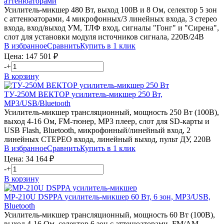
аттенюаторами
Усилитель-микшер 480 Вт, выход 100В и 8 Ом, селектор 5 зон
с аттенюаторами, 4 микрофонных/3 линейных входа, 3 стерео
входа, вход/выход УМ, ТЛФ вход, сигналы "Гонг" и "Сирена",
слот для установки модуля источников сигнала, 220В/24В
В избранное
Сравнить
Купить в 1 клик
Цена:
147 501
₽
-
+
В корзину
ТУ-250М
ВЕКТОР
усилитель-микшер 250 Вт,
MP3/USB/Bluetooth
Усилитель-микшер трансляционный, мощность 250 Вт (100В),
выход 4-16 Ом, FM-тюнер, MP3 плеер, слот для SD-карты и
USB Flash, Bluetooth, микрофонный/линейный вход, 2
линейных СТЕРЕО входа, линейный выход, пульт ДУ, 220В
В избранное
Сравнить
Купить в 1 клик
Цена:
34 164
₽
-
+
В корзину
MP-210U
DSPPA
усилитель-микшер 60 Вт, 6 зон, MP3/USB,
Bluetooth
Усилитель-микшер трансляционный, мощность 60 Вт (100В),
выход 4-16 Ом, селектор 6 зон с аттенюаторами, FM/AM