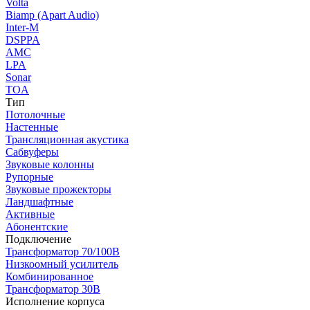
Volta
Biamp (Apart Audio)
Inter-M
DSPPA
AMC
LPA
Sonar
TOA
Тип
Потолочные
Настенные
Трансляционная акустика
Сабвуферы
Звуковые колонны
Рупорные
Звуковые прожекторы
Ландшафтные
Активные
Абонентские
Подключение
Трансформатор 70/100В
Низкоомный усилитель
Комбинированное
Трансформатор 30В
Исполнение корпуса