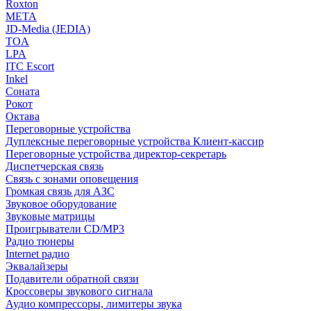
Roxton
МЕТА
JD-Media (JEDIA)
TOA
LPA
ITC Escort
Inkel
Соната
Рокот
Октава
Переговорные устройства
Дуплексные переговорные устройства Клиент-кассир
Переговорные устройства директор-секретарь
Диспетчерская связь
Связь с зонами оповещения
Громкая связь для АЗС
Звуковое оборудование
Звуковые матрицы
Проигрыватели CD/MP3
Радио тюнеры
Internet радио
Эквалайзеры
Подавители обратной связи
Кроссоверы звукового сигнала
Аудио компрессоры, лимитеры звука