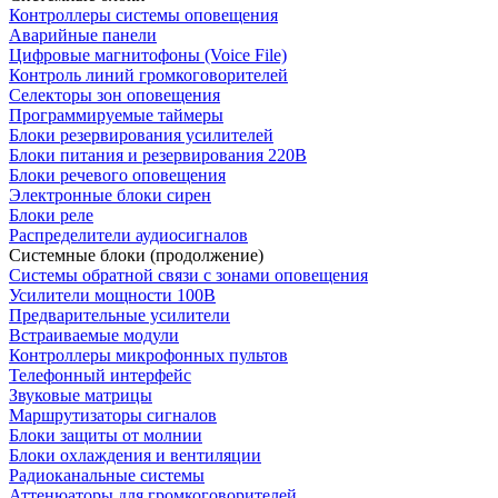
Контроллеры системы оповещения
Аварийные панели
Цифровые магнитофоны (Voice File)
Контроль линий громкоговорителей
Селекторы зон оповещения
Программируемые таймеры
Блоки резервирования усилителей
Блоки питания и резервирования 220В
Блоки речевого оповещения
Электронные блоки сирен
Блоки реле
Распределители аудиосигналов
Системные блоки (продолжение)
Системы обратной связи с зонами оповещения
Усилители мощности 100В
Предварительные усилители
Встраиваемые модули
Контроллеры микрофонных пультов
Телефонный интерфейс
Звуковые матрицы
Маршрутизаторы сигналов
Блоки защиты от молнии
Блоки охлаждения и вентиляции
Радиоканальные системы
Аттенюаторы для громкоговорителей