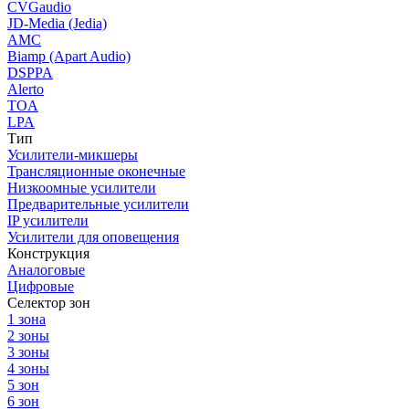
CVGaudio
JD-Media (Jedia)
AMC
Biamp (Apart Audio)
DSPPA
Alerto
TOA
LPA
Тип
Усилители-микшеры
Трансляционные оконечные
Низкоомные усилители
Предварительные усилители
IP усилители
Усилители для оповещения
Конструкция
Аналоговые
Цифровые
Селектор зон
1 зона
2 зоны
3 зоны
4 зоны
5 зон
6 зон