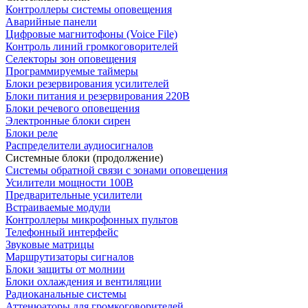
Контроллеры системы оповещения
Аварийные панели
Цифровые магнитофоны (Voice File)
Контроль линий громкоговорителей
Селекторы зон оповещения
Программируемые таймеры
Блоки резервирования усилителей
Блоки питания и резервирования 220В
Блоки речевого оповещения
Электронные блоки сирен
Блоки реле
Распределители аудиосигналов
Системные блоки (продолжение)
Системы обратной связи с зонами оповещения
Усилители мощности 100В
Предварительные усилители
Встраиваемые модули
Контроллеры микрофонных пультов
Телефонный интерфейс
Звуковые матрицы
Маршрутизаторы сигналов
Блоки защиты от молнии
Блоки охлаждения и вентиляции
Радиоканальные системы
Аттенюаторы для громкоговорителей