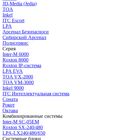
JD-Media (Jedia)
TOA
Inkel
ITC Escort
LPA
Арсенал Безопасноси
Сибирский Арсенал
Полисервис
Серия
Inter-M 6000
Roxton 8000
Roxton IP-система
LPA EVA
TOA VX-2000
TOA VM-3000
Inkel 9000
ITC Интеллектуальная система
Соната
Рокот
Октава
Комбинированные системы
Inter-M SC-05EM
Roxton SX-240/480
LPA-LX240/480/650
Системные блоки