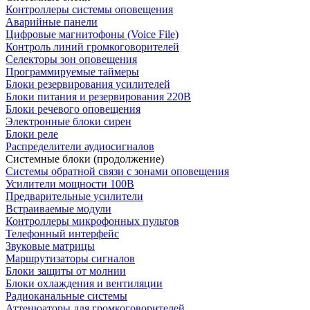
Контроллеры системы оповещения
Аварийные панели
Цифровые магнитофоны (Voice File)
Контроль линий громкоговорителей
Селекторы зон оповещения
Программируемые таймеры
Блоки резервирования усилителей
Блоки питания и резервирования 220В
Блоки речевого оповещения
Электронные блоки сирен
Блоки реле
Распределители аудиосигналов
Системные блоки (продолжение)
Системы обратной связи с зонами оповещения
Усилители мощности 100В
Предварительные усилители
Встраиваемые модули
Контроллеры микрофонных пультов
Телефонный интерфейс
Звуковые матрицы
Маршрутизаторы сигналов
Блоки защиты от молнии
Блоки охлаждения и вентиляции
Радиоканальные системы
Аттенюаторы для громкоговорителей