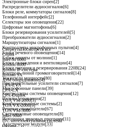
Электронные блоки сирен
[2]
Распределители аудиосигналов
[6]
Блоки реле, коммутаторы сигналов
[8]
Телефонный интерфейс
[2]
Селекторы зон оповещения
[22]
Цифровые магнитофоны
[6]
Блоки резервирования усилителей
[5]
Преобразователи аудиосигналов
[2]
Маршрутизаторы сигналов
[1]
Контроллеры микрофонных пультов
[4]
Свернуть
Посмотреть все
Блоки речевого оповещения
[14]
Серия
Блоки защиты от молнии
[1]
Inter-M 6000
Блоки охлаждения и вентиляции
[4]
Roxton 8000
Блоки питания и резервирования 220В
[24]
Roxton IP-система
Контроль линий громкоговорителей
[14]
Roxton SX
Усилители мощности
[80]
JDM оборудование
[4]
Предварительные усилители сигналов
[7]
LPA-EVA
Микрофонные панели
[39]
LPA-LX
Контроллеры системы оповещения
[12]
LPA-Duplex
Пульты управления
[2]
TOA VM-2000
[3]
Комбинированные системы
[2]
TOA VX-2000
[9]
Речевые оповещатели
[67]
TOA VM-3000
Светозвуковые оповещатели
[8]
Inkel 9000
Источники звуковых программ
[11]
ITC интеллектуальная система
Акустические модули
[33]
Октава