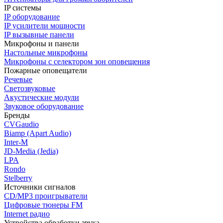
IP системы
IP оборудование
IP усилители мощности
IP вызывные панели
Микрофоны и панели
Настольные микрофоны
Микрофоны с селектором зон оповещения
Пожарные оповещатели
Речевые
Светозвуковые
Акустические модули
Звуковое оборудование
Бренды
CVGaudio
Biamp (Apart Audio)
Inter-M
JD-Media (Jedia)
LPA
Rondo
Stelberry
Источники сигналов
CD/MP3 проигрыватели
Цифровые тюнеры FM
Internet радио
Устройства обработки звука