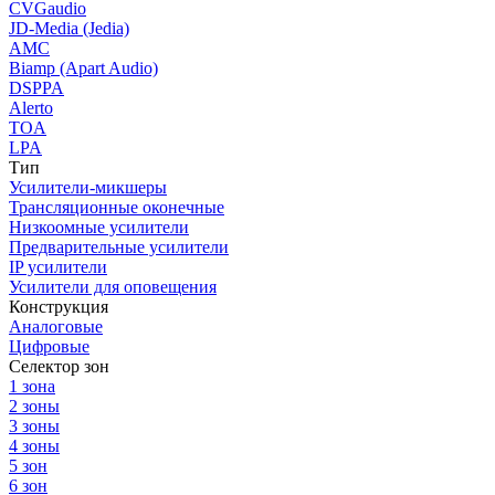
CVGaudio
JD-Media (Jedia)
AMC
Biamp (Apart Audio)
DSPPA
Alerto
TOA
LPA
Тип
Усилители-микшеры
Трансляционные оконечные
Низкоомные усилители
Предварительные усилители
IP усилители
Усилители для оповещения
Конструкция
Аналоговые
Цифровые
Селектор зон
1 зона
2 зоны
3 зоны
4 зоны
5 зон
6 зон