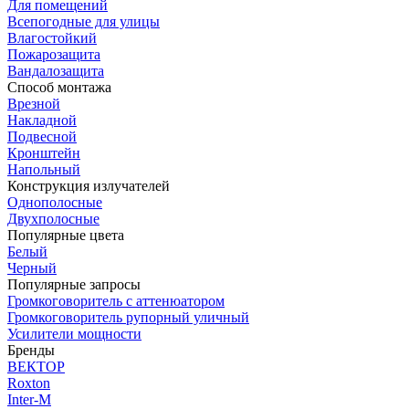
Для помещений
Всепогодные для улицы
Влагостойкий
Пожарозащита
Вандалозащита
Способ монтажа
Врезной
Накладной
Подвесной
Кронштейн
Напольный
Конструкция излучателей
Однополосные
Двухполосные
Популярные цвета
Белый
Черный
Популярные запросы
Громкоговоритель с аттенюатором
Громкоговоритель рупорный уличный
Усилители мощности
Бренды
ВЕКТОР
Roxton
Inter-M