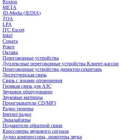
Roxton
МЕТА
JD-Media (JEDIA)
TOA
LPA
ITC Escort
Inkel
Соната
Рокот
Октава
Переговорные устройства
Дуплексные переговорные устройства Клиент-кассир
Переговорные устройства директор-секретарь
Диспетчерская связь
Связь с зонами оповещения
Громкая связь для АЗС
Звуковое оборудование
Звуковые матрицы
Проигрыватели CD/MP3
Радио тюнеры
Internet радио
Эквалайзеры
Подавители обратной связи
Кроссоверы звукового сигнала
Аудио компрессоры, лимитеры звука