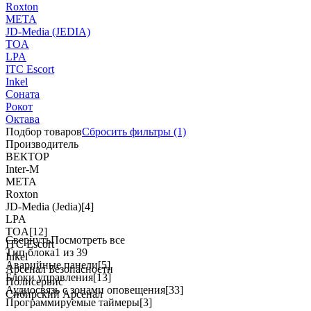
Roxton
МЕТА
JD-Media (JEDIA)
TOA
LPA
ITC Escort
Inkel
Соната
Рокот
Октава
Подбор товаров
Сбросить
фильтры
(1)
Производитель
ВЕКТОР
Inter-M
МЕТА
Roxton
JD-Media (Jedia)
[4]
LPA
TOA
[12]
Свернуть
Посмотреть все
ITC Escort
Тип блока
1 из 39
Inkel
Аварийные панели
[5]
Арсенал Безопасности
Блоки управления
[13]
Полисервис
Аудиосвязь с зонами оповещения
[33]
Сибирский Арсенал
Программируемые таймеры
[3]