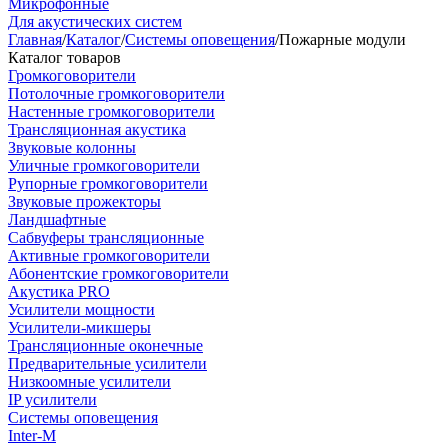
Микрофонные
Для акустических систем
Главная
/
Каталог
/
Системы оповещения
/
Пожарные модули
Каталог товаров
Громкоговорители
Потолочные громкоговорители
Настенные громкоговорители
Трансляционная акустика
Звуковые колонны
Уличные громкоговорители
Рупорные громкоговорители
Звуковые прожекторы
Ландшафтные
Сабвуферы трансляционные
Активные громкоговорители
Абонентские громкоговорители
Акустика PRO
Усилители мощности
Усилители-микшеры
Трансляционные оконечные
Предварительные усилители
Низкоомные усилители
IP усилители
Системы оповещения
Inter-M