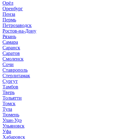
Орёл
Оренбург
Пенза
Пермь
Петрозаводск
Ростов-на-Дону
Рязань
Самара
Саранск
Саратов
Смоленск
Сочи
Ставрополь
Стерлитамак
Сургут
Тамбов
Тверь
Тольятти
Томск
Тула
Тюмень
Улан-Удэ
Ульяновск
Уфа
Хабаровск