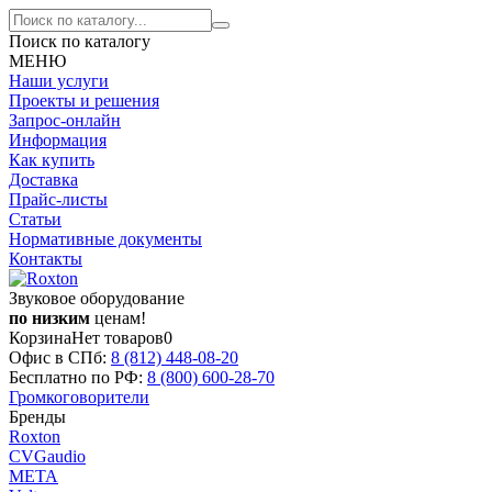
Поиск по каталогу
МЕНЮ
Наши услуги
Проекты и решения
Запрос-онлайн
Информация
Как купить
Доставка
Прайс-листы
Статьи
Нормативные документы
Контакты
Звуковое оборудование
по низким
ценам!
Корзина
Нет товаров
0
Офис в СПб:
8 (812)
448-08-20
Бесплатно по РФ:
8 (800)
600-28-70
Громкоговорители
Бренды
Roxton
CVGaudio
МЕТА