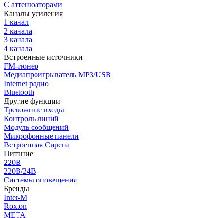
С аттенюаторами
Каналы усиления
1 канал
2 канала
3 канала
4 канала
Встроенные источники
FM-тюнер
Медиапроигрыватель MP3/USB
Internet радио
Bluetooth
Другие функции
Тревожные входы
Контроль линий
Модуль сообщений
Микрофонные панели
Встроенная Сирена
Питание
220В
220В/24В
Системы оповещения
Бренды
Inter-M
Roxton
МЕТА