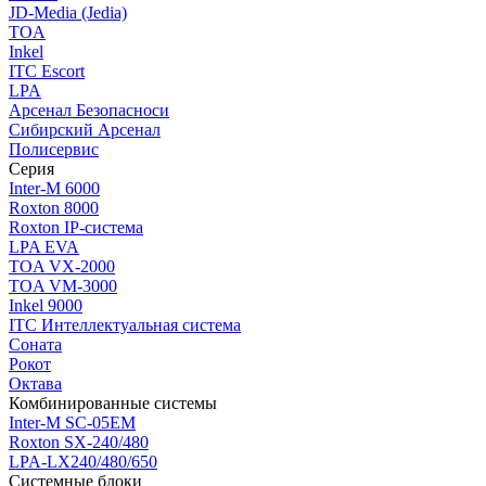
JD-Media (Jedia)
TOA
Inkel
ITC Escort
LPA
Арсенал Безопасноси
Сибирский Арсенал
Полисервис
Серия
Inter-M 6000
Roxton 8000
Roxton IP-система
LPA EVA
TOA VX-2000
TOA VM-3000
Inkel 9000
ITC Интеллектуальная система
Соната
Рокот
Октава
Комбинированные системы
Inter-M SC-05EM
Roxton SX-240/480
LPA-LX240/480/650
Системные блоки