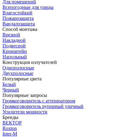
Для помещений
Всепогодные для улицы
Влагостойкий
Пожарозащита
Вандалозащита
Способ монтажа
Врезной
Накладной
Подвесной
Кронштейн
Напольный
Конструкция излучателей
Однополосные
Двухполосные
Популярные цвета
Белый
Черный
Популярные запросы
Громкоговоритель с аттенюатором
Громкоговоритель рупорный уличный
Усилители мощности
Бренды
ВЕКТОР
Roxton
Inter-M