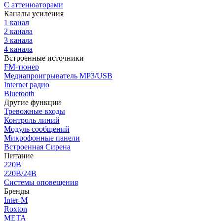
С аттенюаторами
Каналы усиления
1 канал
2 канала
3 канала
4 канала
Встроенные источники
FM-тюнер
Медиапроигрыватель MP3/USB
Internet радио
Bluetooth
Другие функции
Тревожные входы
Контроль линий
Модуль сообщений
Микрофонные панели
Встроенная Сирена
Питание
220В
220В/24В
Системы оповещения
Бренды
Inter-M
Roxton
МЕТА