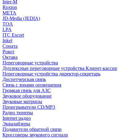
Inter-M
Roxton
МЕТА
JD-Media (JEDIA)
TOA
LPA
ITC Escort
Inkel
Соната
Рокот
Октава
Переговорные устройства
Дуплексные переговорные устройства Клиент-кассир
Переговорные устройства директор-секретарь
Диспетчерская связь
Связь с зонами оповещения
Громкая связь для АЗС
Звуковое оборудование
Звуковые матрицы
Проигрыватели CD/MP3
Радио тюнеры
Internet радио
Эквалайзеры
Подавители обратной связи
Кроссоверы звукового сигнала