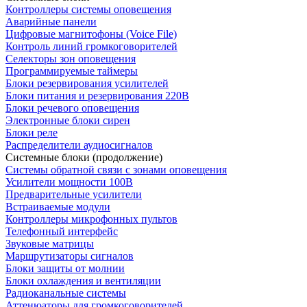
Контроллеры системы оповещения
Аварийные панели
Цифровые магнитофоны (Voice File)
Контроль линий громкоговорителей
Селекторы зон оповещения
Программируемые таймеры
Блоки резервирования усилителей
Блоки питания и резервирования 220В
Блоки речевого оповещения
Электронные блоки сирен
Блоки реле
Распределители аудиосигналов
Системные блоки (продолжение)
Системы обратной связи с зонами оповещения
Усилители мощности 100В
Предварительные усилители
Встраиваемые модули
Контроллеры микрофонных пультов
Телефонный интерфейс
Звуковые матрицы
Маршрутизаторы сигналов
Блоки защиты от молнии
Блоки охлаждения и вентиляции
Радиоканальные системы
Аттенюаторы для громкоговорителей