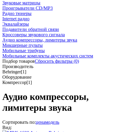
Звуковые матрицы
Проигрыватели CD/MP3
Радио тюнеры
Internet радио
Эквалайзеры
Подавители обратной связи
Кроссоверы звукового сигнала
Аудио компрессоры, лимитеры звука
Микшерные пульты
Мобильные трибуны
Мобильные комплекты акустических систем
Подбор товаров
Сбросить
фильтры
(0)
Производитель
Behringer
[1]
Оборудование
Компрессор
[1]
Аудио компрессоры,
лимитеры звука
Сортировать по:
цена
модель
Вид: