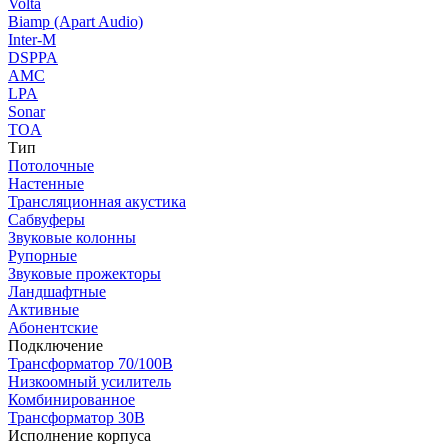
Volta
Biamp (Apart Audio)
Inter-M
DSPPA
AMC
LPA
Sonar
TOA
Тип
Потолочные
Настенные
Трансляционная акустика
Сабвуферы
Звуковые колонны
Рупорные
Звуковые прожекторы
Ландшафтные
Активные
Абонентские
Подключение
Трансформатор 70/100В
Низкоомный усилитель
Комбинированное
Трансформатор 30В
Исполнение корпуса