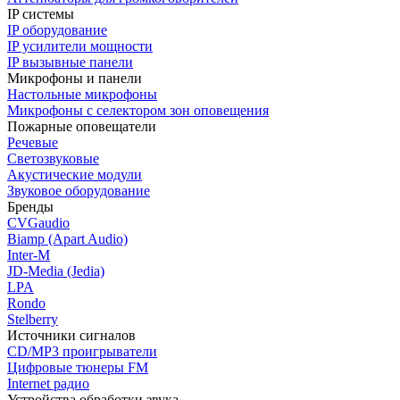
IP системы
IP оборудование
IP усилители мощности
IP вызывные панели
Микрофоны и панели
Настольные микрофоны
Микрофоны с селектором зон оповещения
Пожарные оповещатели
Речевые
Светозвуковые
Акустические модули
Звуковое оборудование
Бренды
CVGaudio
Biamp (Apart Audio)
Inter-M
JD-Media (Jedia)
LPA
Rondo
Stelberry
Источники сигналов
CD/MP3 проигрыватели
Цифровые тюнеры FM
Internet радио
Устройства обработки звука