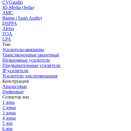
CVGaudio
JD-Media (Jedia)
AMC
Biamp (Apart Audio)
DSPPA
Alerto
TOA
LPA
Тип
Усилители-микшеры
Трансляционные оконечные
Низкоомные усилители
Предварительные усилители
IP усилители
Усилители для оповещения
Конструкция
Аналоговые
Цифровые
Селектор зон
1 зона
2 зоны
3 зоны
4 зоны
5 зон
6 зон