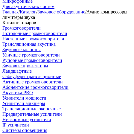
Микрофонные
Для акустических систем
Главная
/
Каталог
/
Звуковое оборудование
/
Аудио компрессоры,
лимитеры звука
Каталог товаров
Громкоговорители
Потолочные громкоговорители
Настенные громкоговорители
Трансляционная акустика
Звуковые колонны
Уличные громкоговорители
Рупорные громкоговорители
Звуковые прожекторы
Ландшафтные
Сабвуферы трансляционные
Активные громкоговорители
Абонентские громкоговорители
Акустика PRO
Усилители мощности
Усилители-микшеры
Трансляционные оконечные
Предварительные усилители
Низкоомные усилители
IP усилители
Системы оповещения