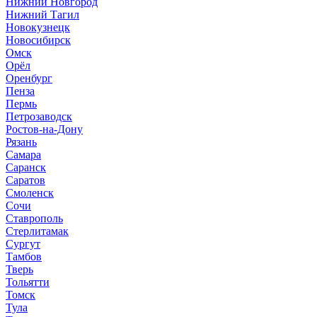
Нижний Новгород
Нижний Тагил
Новокузнецк
Новосибирск
Омск
Орёл
Оренбург
Пенза
Пермь
Петрозаводск
Ростов-на-Дону
Рязань
Самара
Саранск
Саратов
Смоленск
Сочи
Ставрополь
Стерлитамак
Сургут
Тамбов
Тверь
Тольятти
Томск
Тула