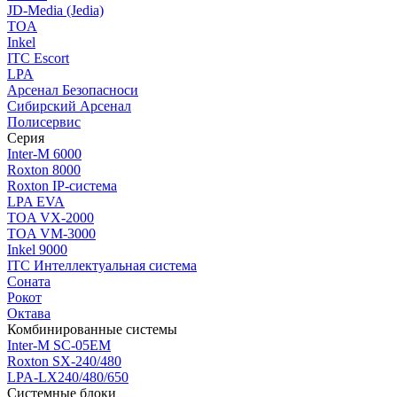
JD-Media (Jedia)
TOA
Inkel
ITC Escort
LPA
Арсенал Безопасноси
Сибирский Арсенал
Полисервис
Серия
Inter-M 6000
Roxton 8000
Roxton IP-система
LPA EVA
TOA VX-2000
TOA VM-3000
Inkel 9000
ITC Интеллектуальная система
Соната
Рокот
Октава
Комбинированные системы
Inter-M SC-05EM
Roxton SX-240/480
LPA-LX240/480/650
Системные блоки