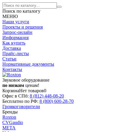
Поиск по каталогу
МЕНЮ
Наши услуги
Проекты и решения
Запрос-онлайн
Информация
Как купить
Доставка
Прайс-листы
Статьи
Нормативные документы
Контакты
Звуковое оборудование
по низким
ценам!
Корзина
Нет товаров
0
Офис в СПб:
8 (812)
448-08-20
Бесплатно по РФ:
8 (800)
600-28-70
Громкоговорители
Бренды
Roxton
CVGaudio
МЕТА