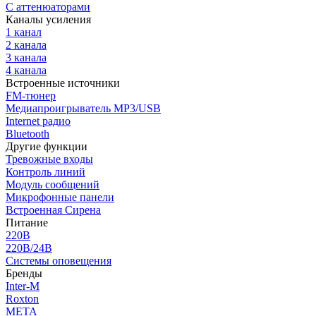
С аттенюаторами
Каналы усиления
1 канал
2 канала
3 канала
4 канала
Встроенные источники
FM-тюнер
Медиапроигрыватель MP3/USB
Internet радио
Bluetooth
Другие функции
Тревожные входы
Контроль линий
Модуль сообщений
Микрофонные панели
Встроенная Сирена
Питание
220В
220В/24В
Системы оповещения
Бренды
Inter-M
Roxton
МЕТА