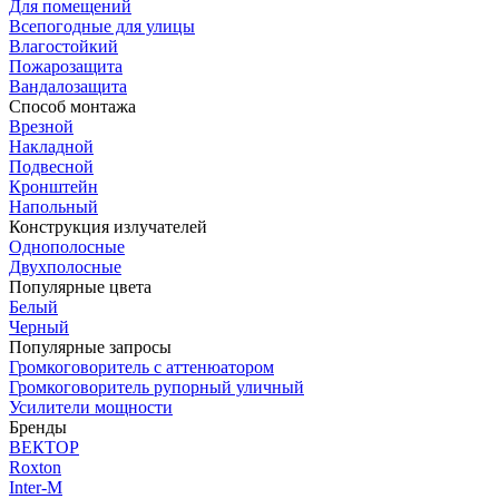
Для помещений
Всепогодные для улицы
Влагостойкий
Пожарозащита
Вандалозащита
Способ монтажа
Врезной
Накладной
Подвесной
Кронштейн
Напольный
Конструкция излучателей
Однополосные
Двухполосные
Популярные цвета
Белый
Черный
Популярные запросы
Громкоговоритель с аттенюатором
Громкоговоритель рупорный уличный
Усилители мощности
Бренды
ВЕКТОР
Roxton
Inter-M