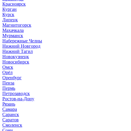
Красноярск
Курган
Курск
Липецк
Магнитогорск
Махачкала
Мурманск
Набережные Челны
Нижний Новгород
Нижний Тагил
Новокузнецк
Новосибирск
Омск
Орёл
Оренбург
Пенза
Пермь
Петрозаводск
Ростов-на-Дону
Рязань
Самара
Саранск
Саратов
Смоленск
Сочи