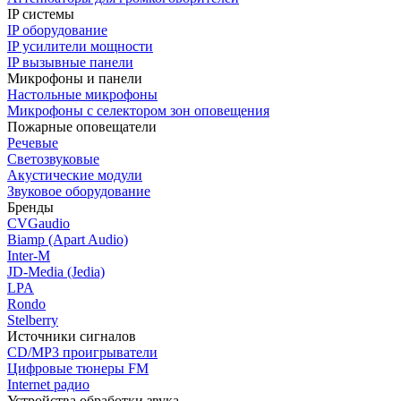
IP системы
IP оборудование
IP усилители мощности
IP вызывные панели
Микрофоны и панели
Настольные микрофоны
Микрофоны с селектором зон оповещения
Пожарные оповещатели
Речевые
Светозвуковые
Акустические модули
Звуковое оборудование
Бренды
CVGaudio
Biamp (Apart Audio)
Inter-M
JD-Media (Jedia)
LPA
Rondo
Stelberry
Источники сигналов
CD/MP3 проигрыватели
Цифровые тюнеры FM
Internet радио
Устройства обработки звука