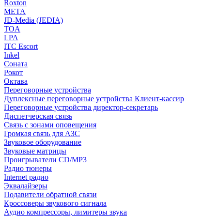
Roxton
МЕТА
JD-Media (JEDIA)
TOA
LPA
ITC Escort
Inkel
Соната
Рокот
Октава
Переговорные устройства
Дуплексные переговорные устройства Клиент-кассир
Переговорные устройства директор-секретарь
Диспетчерская связь
Связь с зонами оповещения
Громкая связь для АЗС
Звуковое оборудование
Звуковые матрицы
Проигрыватели CD/MP3
Радио тюнеры
Internet радио
Эквалайзеры
Подавители обратной связи
Кроссоверы звукового сигнала
Аудио компрессоры, лимитеры звука