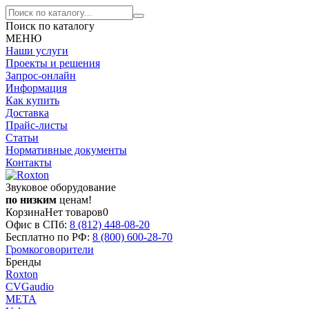
Поиск по каталогу
МЕНЮ
Наши услуги
Проекты и решения
Запрос-онлайн
Информация
Как купить
Доставка
Прайс-листы
Статьи
Нормативные документы
Контакты
Звуковое оборудование
по низким
ценам!
Корзина
Нет товаров
0
Офис в СПб:
8 (812)
448-08-20
Бесплатно по РФ:
8 (800)
600-28-70
Громкоговорители
Бренды
Roxton
CVGaudio
МЕТА