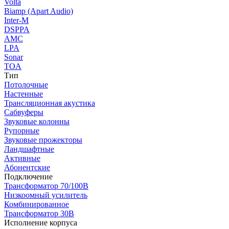
Volta
Biamp (Apart Audio)
Inter-M
DSPPA
AMC
LPA
Sonar
TOA
Тип
Потолочные
Настенные
Трансляционная акустика
Сабвуферы
Звуковые колонны
Рупорные
Звуковые прожекторы
Ландшафтные
Активные
Абонентские
Подключение
Трансформатор 70/100В
Низкоомный усилитель
Комбинированное
Трансформатор 30В
Исполнение корпуса