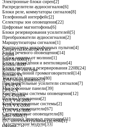
Электронные блоки сирен
[2]
Распределители аудиосигналов
[6]
Блоки реле, коммутаторы сигналов
[8]
Телефонный интерфейс
[2]
Селекторы зон оповещения
[22]
Цифровые магнитофоны
[6]
Блоки резервирования усилителей
[5]
Преобразователи аудиосигналов
[2]
Маршрутизаторы сигналов
[1]
Контроллеры микрофонных пультов
[4]
Свернуть
Посмотреть все
Блоки речевого оповещения
[14]
Серия
Блоки защиты от молнии
[1]
Inter-M 6000
[1]
Блоки охлаждения и вентиляции
[4]
Roxton 8000
Блоки питания и резервирования 220В
[24]
Roxton IP-система
Контроль линий громкоговорителей
[14]
Roxton SX
Усилители мощности
[80]
JDM оборудование
[1]
Предварительные усилители сигналов
[7]
LPA-EVA
Микрофонные панели
[39]
LPA-LX
Контроллеры системы оповещения
[12]
LPA-Duplex
Пульты управления
[2]
TOA VM-2000
Комбинированные системы
[2]
TOA VX-2000
Речевые оповещатели
[67]
TOA VM-3000
Светозвуковые оповещатели
[8]
Inkel 9000
[1]
Источники звуковых программ
[11]
ITC интеллектуальная система
[1]
Акустические модули
[33]
Октава