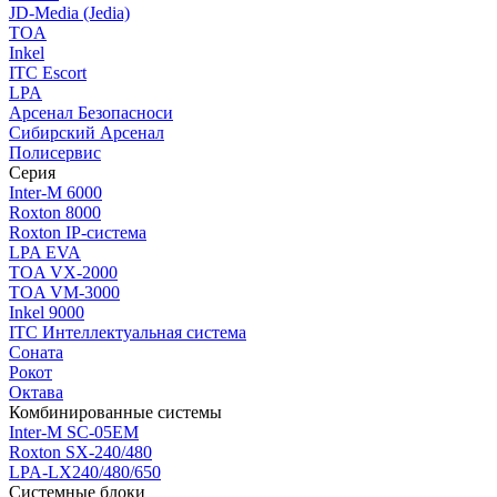
JD-Media (Jedia)
TOA
Inkel
ITC Escort
LPA
Арсенал Безопасноси
Сибирский Арсенал
Полисервис
Серия
Inter-M 6000
Roxton 8000
Roxton IP-система
LPA EVA
TOA VX-2000
TOA VM-3000
Inkel 9000
ITC Интеллектуальная система
Соната
Рокот
Октава
Комбинированные системы
Inter-M SC-05EM
Roxton SX-240/480
LPA-LX240/480/650
Системные блоки