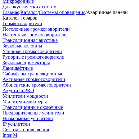
Микрофонные
Для акустических систем
Главная
/
Каталог
/
Системы оповещения
/
Аварийные панели
Каталог товаров
Громкоговорители
Потолочные громкоговорители
Настенные громкоговорители
Трансляционная акустика
Звуковые колонны
Уличные громкоговорители
Рупорные громкоговорители
Звуковые прожекторы
Ландшафтные
Сабвуферы трансляционные
Активные громкоговорители
Абонентские громкоговорители
Акустика PRO
Усилители мощности
Усилители-микшеры
Трансляционные оконечные
Предварительные усилители
Низкоомные усилители
IP усилители
Системы оповещения
Inter-M