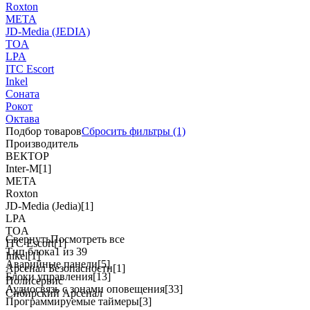
Roxton
МЕТА
JD-Media (JEDIA)
TOA
LPA
ITC Escort
Inkel
Соната
Рокот
Октава
Подбор товаров
Сбросить
фильтры
(1)
Производитель
ВЕКТОР
Inter-M
[1]
МЕТА
Roxton
JD-Media (Jedia)
[1]
LPA
TOA
Свернуть
Посмотреть все
ITC Escort
[1]
Тип блока
1 из 39
Inkel
[1]
Аварийные панели
[5]
Арсенал Безопасности
[1]
Блоки управления
[13]
Полисервис
Аудиосвязь с зонами оповещения
[33]
Сибирский Арсенал
Программируемые таймеры
[3]