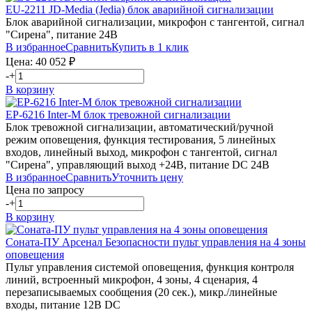
EU-2211
JD-Media (Jedia)
блок аварийной сигнализации
Блок аварийной сигнализации, микрофон с тангентой, сигнал
"Сирена", питание 24В
В избранное
Сравнить
Купить в 1 клик
Цена:
40 052
₽
-
+
В корзину
EP-6216
Inter-M
блок тревожной сигнализации
Блок тревожной сигнализации, автоматический/ручной
режим оповещения, функция тестирования, 5 линейных
входов, линейный выход, микрофон с тангентой, сигнал
"Сирена", управляющий выход +24В, питание DC 24В
В избранное
Сравнить
Уточнить цену
Цена по запросу
-
+
В корзину
Соната-ПУ
Арсенал Безопасности
пульт управления на 4 зоны
оповещения
Пульт управления системой оповещения, функция контроля
линий, встроенный микрофон, 4 зоны, 4 сценария, 4
перезаписываемых сообщения (20 сек.), микр./линейные
входы, питание 12В DC