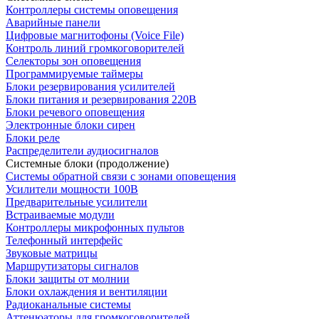
Контроллеры системы оповещения
Аварийные панели
Цифровые магнитофоны (Voice File)
Контроль линий громкоговорителей
Селекторы зон оповещения
Программируемые таймеры
Блоки резервирования усилителей
Блоки питания и резервирования 220В
Блоки речевого оповещения
Электронные блоки сирен
Блоки реле
Распределители аудиосигналов
Системные блоки (продолжение)
Системы обратной связи с зонами оповещения
Усилители мощности 100В
Предварительные усилители
Встраиваемые модули
Контроллеры микрофонных пультов
Телефонный интерфейс
Звуковые матрицы
Маршрутизаторы сигналов
Блоки защиты от молнии
Блоки охлаждения и вентиляции
Радиоканальные системы
Аттенюаторы для громкоговорителей