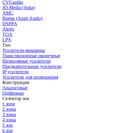
CVGaudio
JD-Media (Jedia)
AMC
Biamp (Apart Audio)
DSPPA
Alerto
TOA
LPA
Тип
Усилители-микшеры
Трансляционные оконечные
Низкоомные усилители
Предварительные усилители
IP усилители
Усилители для оповещения
Конструкция
Аналоговые
Цифровые
Селектор зон
1 зона
2 зоны
3 зоны
4 зоны
5 зон
6 зон