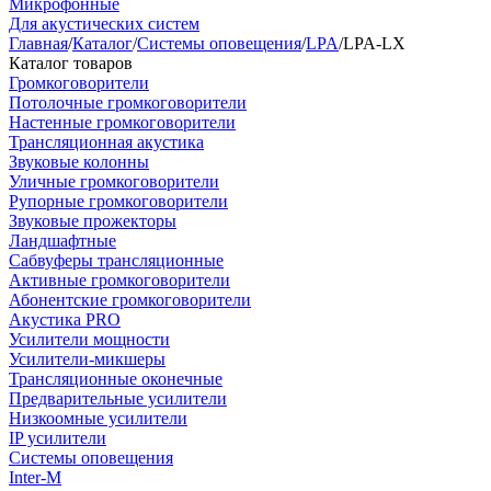
Микрофонные
Для акустических систем
Главная
/
Каталог
/
Системы оповещения
/
LPA
/
LPA-LX
Каталог товаров
Громкоговорители
Потолочные громкоговорители
Настенные громкоговорители
Трансляционная акустика
Звуковые колонны
Уличные громкоговорители
Рупорные громкоговорители
Звуковые прожекторы
Ландшафтные
Сабвуферы трансляционные
Активные громкоговорители
Абонентские громкоговорители
Акустика PRO
Усилители мощности
Усилители-микшеры
Трансляционные оконечные
Предварительные усилители
Низкоомные усилители
IP усилители
Системы оповещения
Inter-M