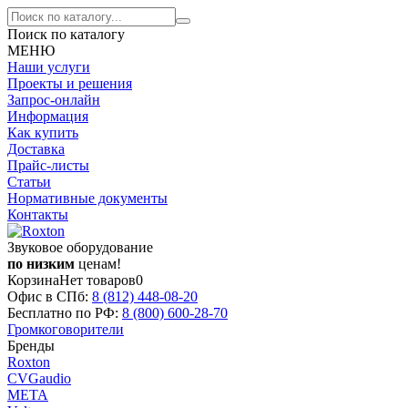
Поиск по каталогу
МЕНЮ
Наши услуги
Проекты и решения
Запрос-онлайн
Информация
Как купить
Доставка
Прайс-листы
Статьи
Нормативные документы
Контакты
Звуковое оборудование
по низким
ценам!
Корзина
Нет товаров
0
Офис в СПб:
8 (812)
448-08-20
Бесплатно по РФ:
8 (800)
600-28-70
Громкоговорители
Бренды
Roxton
CVGaudio
МЕТА