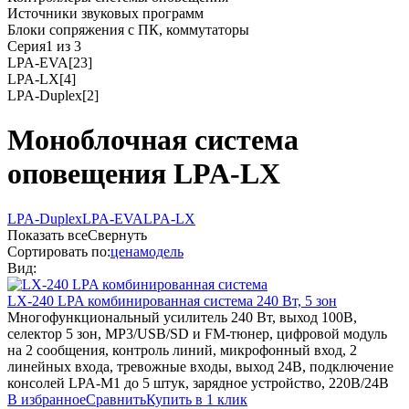
Источники звуковых программ
Блоки сопряжения с ПК, коммутаторы
Серия
1 из 3
LPA-EVA
[23]
LPA-LX
[4]
LPA-Duplex
[2]
Моноблочная система
оповещения LPA-LX
LPA-Duplex
LPA-EVA
LPA-LX
Показать все
Свернуть
Сортировать по:
цена
модель
Вид:
LX-240
LPA
комбинированная система 240 Вт, 5 зон
Многофункциональный усилитель 240 Вт, выход 100В,
селектор 5 зон, MP3/USB/SD и FM-тюнер, цифровой модуль
на 2 сообщения, контроль линий, микрофонный вход, 2
линейных входа, тревожные входы, выход 24В, подключение
консолей LPA-M1 до 5 штук, зарядное устройство, 220В/24В
В избранное
Сравнить
Купить в 1 клик