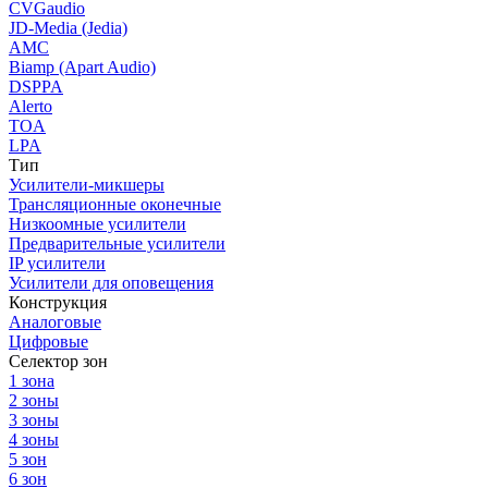
CVGaudio
JD-Media (Jedia)
AMC
Biamp (Apart Audio)
DSPPA
Alerto
TOA
LPA
Тип
Усилители-микшеры
Трансляционные оконечные
Низкоомные усилители
Предварительные усилители
IP усилители
Усилители для оповещения
Конструкция
Аналоговые
Цифровые
Селектор зон
1 зона
2 зоны
3 зоны
4 зоны
5 зон
6 зон