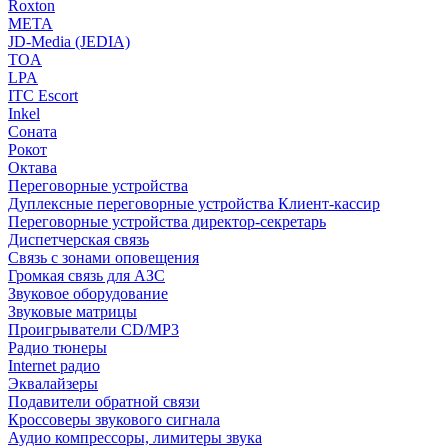
Roxton
МЕТА
JD-Media (JEDIA)
TOA
LPA
ITC Escort
Inkel
Соната
Рокот
Октава
Переговорные устройства
Дуплексные переговорные устройства Клиент-кассир
Переговорные устройства директор-секретарь
Диспетчерская связь
Связь с зонами оповещения
Громкая связь для АЗС
Звуковое оборудование
Звуковые матрицы
Проигрыватели CD/MP3
Радио тюнеры
Internet радио
Эквалайзеры
Подавители обратной связи
Кроссоверы звукового сигнала
Аудио компрессоры, лимитеры звука