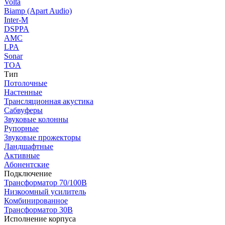
Volta
Biamp (Apart Audio)
Inter-M
DSPPA
AMC
LPA
Sonar
TOA
Тип
Потолочные
Настенные
Трансляционная акустика
Сабвуферы
Звуковые колонны
Рупорные
Звуковые прожекторы
Ландшафтные
Активные
Абонентские
Подключение
Трансформатор 70/100В
Низкоомный усилитель
Комбинированное
Трансформатор 30В
Исполнение корпуса