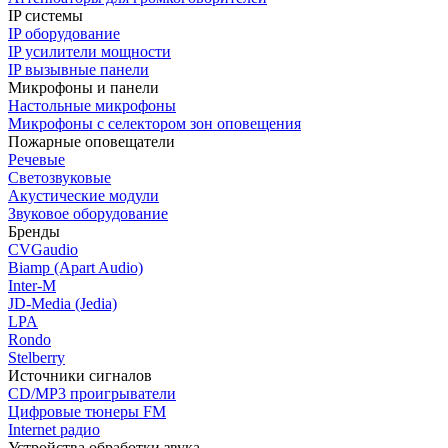
IP системы
IP оборудование
IP усилители мощности
IP вызывные панели
Микрофоны и панели
Настольные микрофоны
Микрофоны с селектором зон оповещения
Пожарные оповещатели
Речевые
Светозвуковые
Акустические модули
Звуковое оборудование
Бренды
CVGaudio
Biamp (Apart Audio)
Inter-M
JD-Media (Jedia)
LPA
Rondo
Stelberry
Источники сигналов
CD/MP3 проигрыватели
Цифровые тюнеры FM
Internet радио
Устройства обработки звука