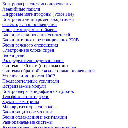
Контроллеры системы оповещения
Аварийные панели
Цифровые магнитофоны (Voice File)
Контроль линий громкоговорителей
Селекторы зон оповещения
Программируемые таймеры
Блоки резервирования усилителей
Блоки питания и резервирования 220В
Блоки речевого оповещения
Электронные блоки сирен
Блоки реле
Распределители аудиосигналов
Системные блоки (продолжение)
Системы обратной связи с зонами оповещения
Усилители мощности 100В
Предварительные усилители
Встраиваемые модули
Контроллеры микрофонных пультов
Телефонный интерфейс
Звуковые матрицы
Маршрутизаторы сигналов
Блоки защиты от молнии
Блоки охлаждения и вентиляции
Радиоканальные системы
Аттенюаторы для громкоговорителей