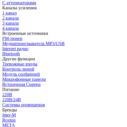
С аттенюаторами
Каналы усиления
1 канал
2 канала
3 канала
4 канала
Встроенные источники
FM-тюнер
Медиапроигрыватель MP3/USB
Internet радио
Bluetooth
Другие функции
Тревожные входы
Контроль линий
Модуль сообщений
Микрофонные панели
Встроенная Сирена
Питание
220В
220В/24В
Системы оповещения
Бренды
Inter-M
Roxton
МЕТА