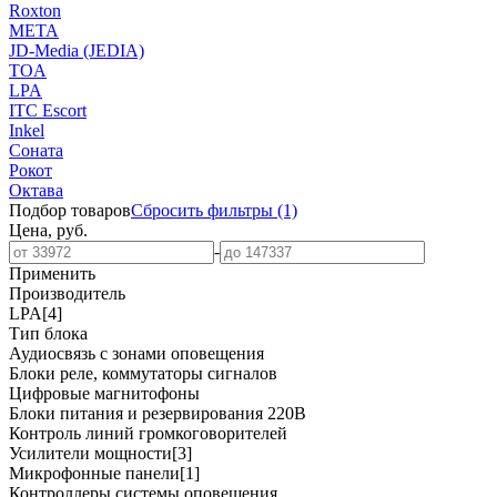
Roxton
МЕТА
JD-Media (JEDIA)
TOA
LPA
ITC Escort
Inkel
Соната
Рокот
Октава
Подбор товаров
Сбросить
фильтры
(1)
Цена, руб.
-
Применить
Производитель
LPA
[4]
Тип блока
Аудиосвязь с зонами оповещения
Блоки реле, коммутаторы сигналов
Цифровые магнитофоны
Блоки питания и резервирования 220В
Контроль линий громкоговорителей
Усилители мощности
[3]
Микрофонные панели
[1]
Контроллеры системы оповещения