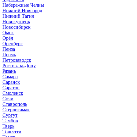
Набережные Челны
Нижний Новгород
Нижний Тагил
Новокузнецк
Новосибирск
Омск
Орёл
Оренбург
Пенза
Пермь
Петрозаводск
Ростов-на-Дону
Рязань
Самара
Саранск
Саратов
Смоленск
Сочи
Ставрополь
Стерлитамак
Сургут
Тамбов
Тверь
Тольятти