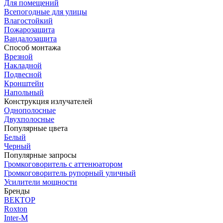
Для помещений
Всепогодные для улицы
Влагостойкий
Пожарозащита
Вандалозащита
Способ монтажа
Врезной
Накладной
Подвесной
Кронштейн
Напольный
Конструкция излучателей
Однополосные
Двухполосные
Популярные цвета
Белый
Черный
Популярные запросы
Громкоговоритель с аттенюатором
Громкоговоритель рупорный уличный
Усилители мощности
Бренды
ВЕКТОР
Roxton
Inter-M