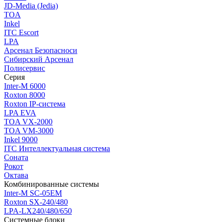
JD-Media (Jedia)
TOA
Inkel
ITC Escort
LPA
Арсенал Безопасноси
Сибирский Арсенал
Полисервис
Серия
Inter-M 6000
Roxton 8000
Roxton IP-система
LPA EVA
TOA VX-2000
TOA VM-3000
Inkel 9000
ITC Интеллектуальная система
Соната
Рокот
Октава
Комбинированные системы
Inter-M SC-05EM
Roxton SX-240/480
LPA-LX240/480/650
Системные блоки