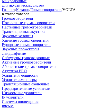
Микрофонные
Для акустических систем
Главная
/
Каталог
/
Громкоговорители
/
VOLTA
Каталог товаров
Громкоговорители
Потолочные громкоговорители
Настенные громкоговорители
Трансляционная акустика
Звуковые колонны
Уличные громкоговорители
Рупорные громкоговорители
Звуковые прожекторы
Ландшафтные
Сабвуферы трансляционные
Активные громкоговорители
Абонентские громкоговорители
Акустика PRO
Усилители мощности
Усилители-микшеры
Трансляционные оконечные
Предварительные усилители
Низкоомные усилители
IP усилители
Системы оповещения
Inter-M