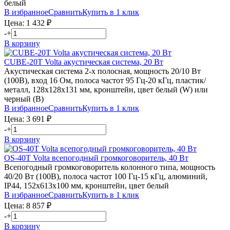
белый
В избранное
Сравнить
Купить в 1 клик
Цена:
1 432
₽
-
+
В корзину
CUBE-20T
Volta
акустическая система, 20 Вт
Акустическая система 2-х полосная, мощность 20/10 Вт
(100В), вход 16 Ом, полоса частот 95 Гц-20 кГц, пластик/
металл, 128х128х131 мм, кронштейн, цвет белый (W) или
черный (B)
В избранное
Сравнить
Купить в 1 клик
Цена:
3 691
₽
-
+
В корзину
OS-40T
Volta
всепогодный громкоговоритель, 40 Вт
Всепогодный громкоговоритель колонного типа, мощность
40/20 Вт (100В), полоса частот 100 Гц-15 кГц, алюминий,
IP44, 152х613х100 мм, кронштейн, цвет белый
В избранное
Сравнить
Купить в 1 клик
Цена:
8 857
₽
-
+
В корзину