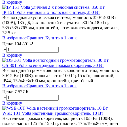
В корзину
IP-15T
Volta
уличная 2-х полосная система, 350 Вт
Всепогодная акустическая система, мощность 350/1400 Вт
(100В), 135 дБ, 2-х полосный излучатель 80 Гц-18 кГц,
535х535х765 мм, кронштейн, возможность подвеса, металл,
32.5 кг
В избранное
Сравнить
Купить в 1 клик
Цена:
104 891
₽
-
+
В корзину
OS-30T
Volta
всепогодный громкоговоритель, 30 Вт
Всепогодный громкоговоритель колонного типа, мощность
30/15 Вт (100В), полоса частот 100 Гц-15 кГц, алюминий,
IP44, 152х493х100 мм, кронштейн, цвет белый
В избранное
Сравнить
Купить в 1 клик
Цена:
7 527
₽
-
+
В корзину
WSE-10T
Volta
настенный громкоговоритель, 10 Вт
Настенный громкоговоритель, мощность 10/5 Вт (100В),
полоса частот 125 Гц-15 кГц, пластик, 175х195х86 мм, цвет