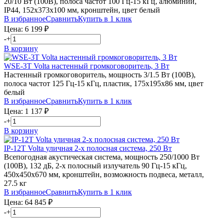
20/10 Вт (100В), полоса частот 100 Гц-15 кГц, алюминий,
IP44, 152х373х100 мм, кронштейн, цвет белый
В избранное
Сравнить
Купить в 1 клик
Цена:
6 199
₽
-
+
В корзину
WSE-3T
Volta
настенный громкоговоритель, 3 Вт
Настенный громкоговоритель, мощность 3/1.5 Вт (100В),
полоса частот 125 Гц-15 кГц, пластик, 175х195х86 мм, цвет
белый
В избранное
Сравнить
Купить в 1 клик
Цена:
1 137
₽
-
+
В корзину
IP-12T
Volta
уличная 2-х полосная система, 250 Вт
Всепогодная акустическая система, мощность 250/1000 Вт
(100В), 132 дБ, 2-х полосный излучатель 90 Гц-15 кГц,
450х450х670 мм, кронштейн, возможность подвеса, металл,
27.5 кг
В избранное
Сравнить
Купить в 1 клик
Цена:
64 845
₽
-
+