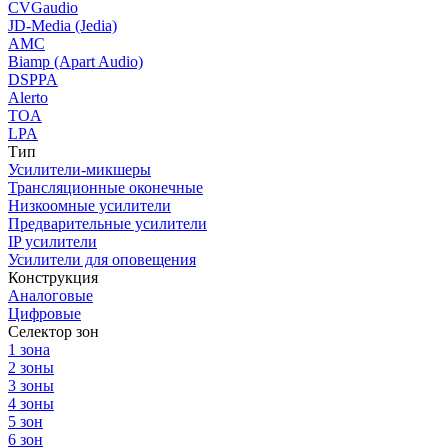
CVGaudio
JD-Media (Jedia)
AMC
Biamp (Apart Audio)
DSPPA
Alerto
TOA
LPA
Тип
Усилители-микшеры
Трансляционные оконечные
Низкоомные усилители
Предварительные усилители
IP усилители
Усилители для оповещения
Конструкция
Аналоговые
Цифровые
Селектор зон
1 зона
2 зоны
3 зоны
4 зоны
5 зон
6 зон