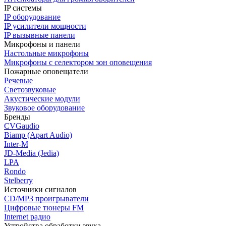
IP системы
IP оборудование
IP усилители мощности
IP вызывные панели
Микрофоны и панели
Настольные микрофоны
Микрофоны с селектором зон оповещения
Пожарные оповещатели
Речевые
Светозвуковые
Акустические модули
Звуковое оборудование
Бренды
CVGaudio
Biamp (Apart Audio)
Inter-M
JD-Media (Jedia)
LPA
Rondo
Stelberry
Источники сигналов
CD/MP3 проигрыватели
Цифровые тюнеры FM
Internet радио
Устройства обработки звука