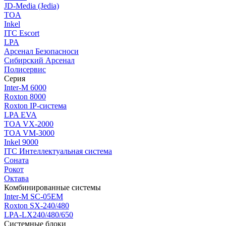
JD-Media (Jedia)
TOA
Inkel
ITC Escort
LPA
Арсенал Безопасноси
Сибирский Арсенал
Полисервис
Серия
Inter-M 6000
Roxton 8000
Roxton IP-система
LPA EVA
TOA VX-2000
TOA VM-3000
Inkel 9000
ITC Интеллектуальная система
Соната
Рокот
Октава
Комбинированные системы
Inter-M SC-05EM
Roxton SX-240/480
LPA-LX240/480/650
Системные блоки