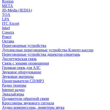
Roxton
МЕТА
JD-Media (JEDIA)
TOA
LPA
ITC Escort
Inkel
Соната
Рокот
Октава
Переговорные устройства
Дуплексные переговорные устройства Клиент-кассир
Переговорные устройства директор-секретарь
Диспетчерская связь
Связь с зонами оповещения
Громкая связь для АЗС
Звуковое оборудование
Звуковые матрицы
Проигрыватели CD/MP3
Радио тюнеры
Internet радио
Эквалайзеры
Подавители обратной связи
Кроссоверы звукового сигнала
Аудио компрессоры, лимитеры звука