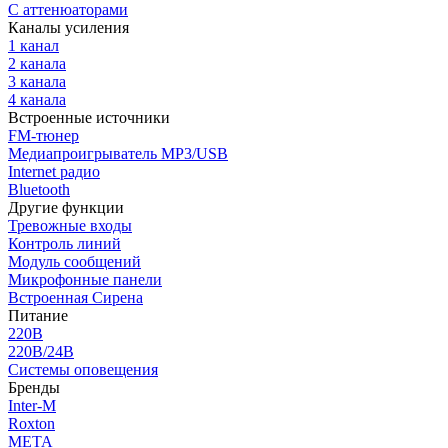
С аттенюаторами
Каналы усиления
1 канал
2 канала
3 канала
4 канала
Встроенные источники
FM-тюнер
Медиапроигрыватель MP3/USB
Internet радио
Bluetooth
Другие функции
Тревожные входы
Контроль линий
Модуль сообщений
Микрофонные панели
Встроенная Сирена
Питание
220В
220В/24В
Системы оповещения
Бренды
Inter-M
Roxton
МЕТА