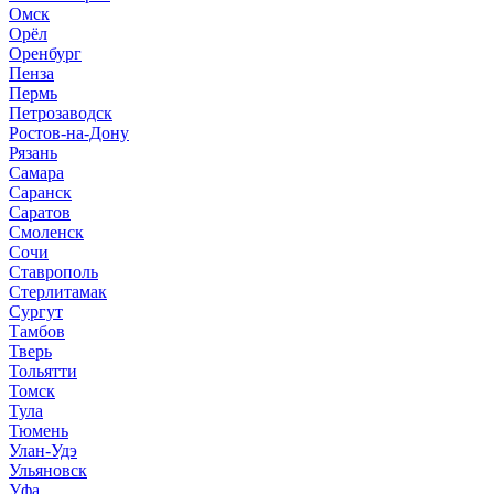
Омск
Орёл
Оренбург
Пенза
Пермь
Петрозаводск
Ростов-на-Дону
Рязань
Самара
Саранск
Саратов
Смоленск
Сочи
Ставрополь
Стерлитамак
Сургут
Тамбов
Тверь
Тольятти
Томск
Тула
Тюмень
Улан-Удэ
Ульяновск
Уфа