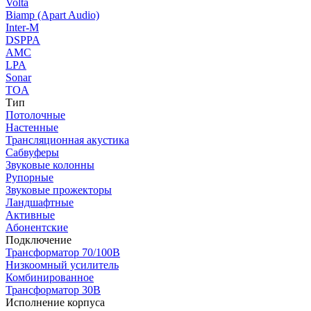
Volta
Biamp (Apart Audio)
Inter-M
DSPPA
AMC
LPA
Sonar
TOA
Тип
Потолочные
Настенные
Трансляционная акустика
Сабвуферы
Звуковые колонны
Рупорные
Звуковые прожекторы
Ландшафтные
Активные
Абонентские
Подключение
Трансформатор 70/100В
Низкоомный усилитель
Комбинированное
Трансформатор 30В
Исполнение корпуса