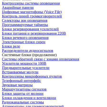
Контроллеры системы оповещения
Аварийные панели
Цифровые магнитофоны (Voice File)
Контроль линий громкоговорителей
Селекторы зон оповещения
Программируемые таймеры
Блоки резервирования усилителей
Блоки питания и резервирования 220В
Блоки речевого оповещения
Электронные блоки сирен
Блоки реле
Распределители аудиосигналов
Системные блоки (продолжение)
Системы обратной связи с зонами оповещения
Усилители мощности 100В
Предварительные усилители
Встраиваемые модули
Контроллеры микрофонных пультов
Телефонный интерфейс
Звуковые матрицы
Маршрутизаторы сигналов
Блоки защиты от молнии
Блоки охлаждения и вентиляции
Радиоканальные системы
Аттенюаторы для громкоговорителей