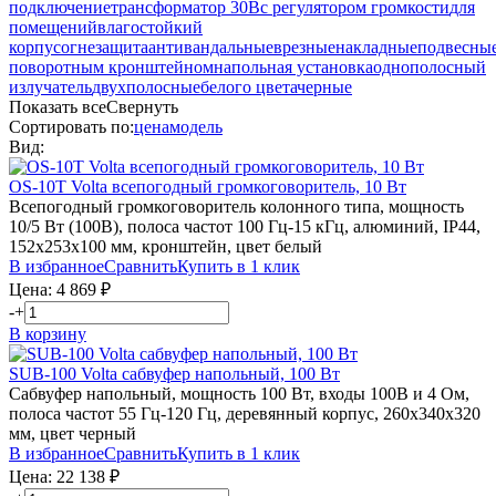
подключение
трансформатор 30В
с регулятором громкости
для
помещений
влагостойкий
корпус
огнезащита
антивандальные
врезные
накладные
подвесны
поворотным кронштейном
напольная установка
однополосный
излучатель
двухполосные
белого цвета
черные
Показать все
Свернуть
Сортировать по:
цена
модель
Вид:
OS-10T
Volta
всепогодный громкоговоритель, 10 Вт
Всепогодный громкоговоритель колонного типа, мощность
10/5 Вт (100В), полоса частот 100 Гц-15 кГц, алюминий, IP44,
152х253х100 мм, кронштейн, цвет белый
В избранное
Сравнить
Купить в 1 клик
Цена:
4 869
₽
-
+
В корзину
SUB-100
Volta
сабвуфер напольный, 100 Вт
Сабвуфер напольный, мощность 100 Вт, входы 100В и 4 Ом,
полоса частот 55 Гц-120 Гц, деревянный корпус, 260х340х320
мм, цвет черный
В избранное
Сравнить
Купить в 1 клик
Цена:
22 138
₽