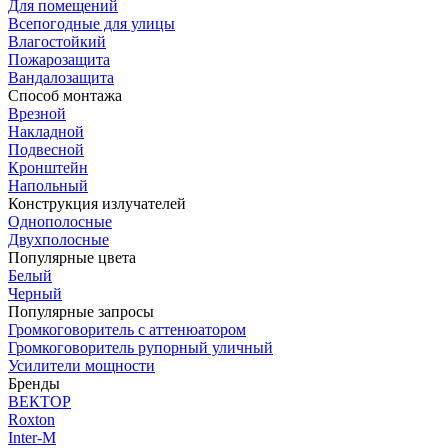
Для помещений
Всепогодные для улицы
Влагостойкий
Пожарозащита
Вандалозащита
Способ монтажа
Врезной
Накладной
Подвесной
Кронштейн
Напольный
Конструкция излучателей
Однополосные
Двухполосные
Популярные цвета
Белый
Черный
Популярные запросы
Громкоговоритель с аттенюатором
Громкоговоритель рупорный уличный
Усилители мощности
Бренды
ВЕКТОР
Roxton
Inter-M