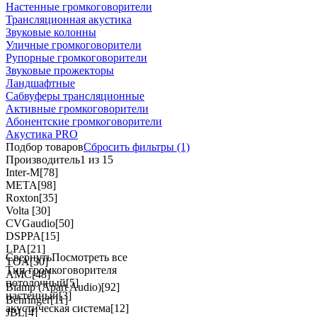
Настенные громкоговорители
Трансляционная акустика
Звуковые колонны
Уличные громкоговорители
Рупорные громкоговорители
Звуковые прожекторы
Ландшафтные
Сабвуферы трансляционные
Активные громкоговорители
Абонентские громкоговорители
Акустика PRO
Подбор товаров
Сбросить
фильтры
(1)
Производитель
1 из 15
Inter-M
[78]
МЕТА
[98]
Roxton
[35]
Volta
[30]
CVGaudio
[50]
DSPPA
[15]
LPA
[21]
Свернуть
Посмотреть все
TOA
[30]
Тип громкоговорителя
AMC
[48]
потолочный
[5]
Biamp (Apart Audio)
[92]
настенный
[3]
Behringer
[11]
акустическая система
[12]
JBL
[4]