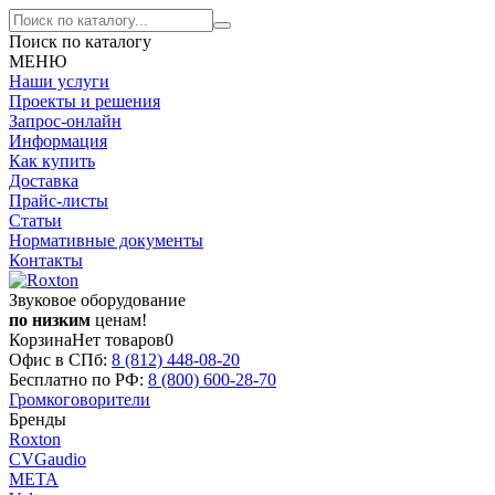
Поиск по каталогу
МЕНЮ
Наши услуги
Проекты и решения
Запрос-онлайн
Информация
Как купить
Доставка
Прайс-листы
Статьи
Нормативные документы
Контакты
Звуковое оборудование
по низким
ценам!
Корзина
Нет товаров
0
Офис в СПб:
8 (812)
448-08-20
Бесплатно по РФ:
8 (800)
600-28-70
Громкоговорители
Бренды
Roxton
CVGaudio
МЕТА