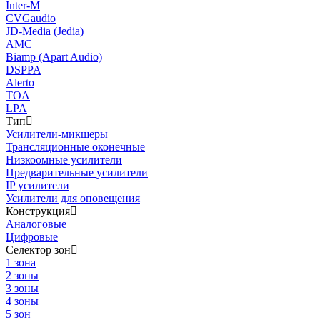
Inter-M
CVGaudio
JD-Media (Jedia)
AMC
Biamp (Apart Audio)
DSPPA
Alerto
TOA
LPA
Тип
Усилители-микшеры
Трансляционные оконечные
Низкоомные усилители
Предварительные усилители
IP усилители
Усилители для оповещения
Конструкция
Аналоговые
Цифровые
Селектор зон
1 зона
2 зоны
3 зоны
4 зоны
5 зон