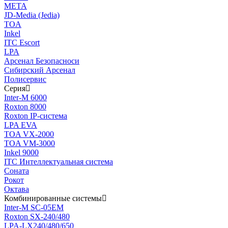
МЕТА
JD-Media (Jedia)
TOA
Inkel
ITC Escort
LPA
Арсенал Безопасноси
Сибирский Арсенал
Полисервис
Серия
Inter-M 6000
Roxton 8000
Roxton IP-система
LPA EVA
TOA VX-2000
TOA VM-3000
Inkel 9000
ITC Интеллектуальная система
Соната
Рокот
Октава
Комбинированные системы
Inter-M SC-05EM
Roxton SX-240/480
LPA-LX240/480/650