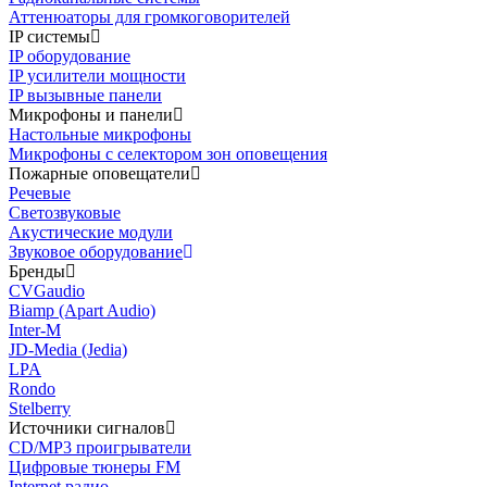
Аттенюаторы для громкоговорителей
IP системы
IP оборудование
IP усилители мощности
IP вызывные панели
Микрофоны и панели
Настольные микрофоны
Микрофоны с селектором зон оповещения
Пожарные оповещатели
Речевые
Светозвуковые
Акустические модули
Звуковое оборудование
Бренды
CVGaudio
Biamp (Apart Audio)
Inter-M
JD-Media (Jedia)
LPA
Rondo
Stelberry
Источники сигналов
CD/MP3 проигрыватели
Цифровые тюнеры FM
Internet радио