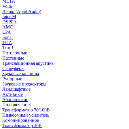
МЕТА
Volta
Biamp (Apart Audio)
Inter-M
DSPPA
AMC
LPA
Sonar
TOA
Тип
Потолочные
Настенные
Трансляционная акустика
Сабвуферы
Звуковые колонны
Рупорные
Звуковые прожекторы
Ландшафтные
Активные
Абонентские
Подключение
Трансформатор 70/100В
Низкоомный усилитель
Комбинированное
Трансформатор 30В