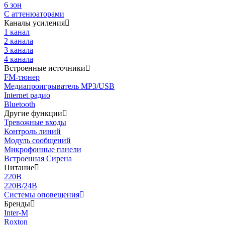
6 зон
С аттенюаторами
Каналы усиления
1 канал
2 канала
3 канала
4 канала
Встроенные источники
FM-тюнер
Медиапроигрыватель MP3/USB
Internet радио
Bluetooth
Другие функции
Тревожные входы
Контроль линий
Модуль сообщений
Микрофонные панели
Встроенная Сирена
Питание
220В
220В/24В
Системы оповещения
Бренды
Inter-M
Roxton