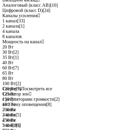
Аналоговый (класс АВ)
[10]
Цифровой (класс D)
[24]
Каналы усиления
1 канал
[33]
2 канала
[1]
4 канала
8 каналов
Мощность на канал
20 Вт
30 Вт
[2]
35 Вт
[1]
40 Вт
60 Вт
[7]
65 Вт
80 Вт
100 Вт
[2]
120 Вт
Свернуть
[7]
Посмотреть все
125 Вт
Селектор зон
150 Вт
с регуляторами громкости
[2]
180 Вт
на 1 зону оповещения
[8]
200 Вт
2 зоны
240 Вт
3 зоны
[5]
250 Вт
4 зоны
340 Вт
5 зон
[26]
[1]