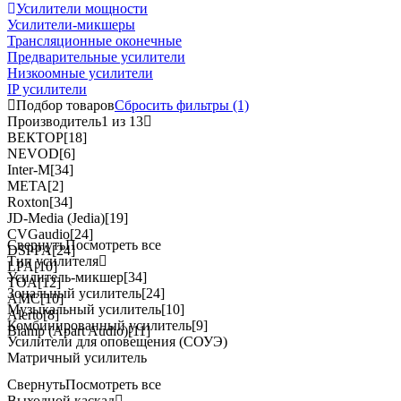
Усилители мощности
Усилители-микшеры
Трансляционные оконечные
Предварительные усилители
Низкоомные усилители
IP усилители
Подбор товаров
Сбросить
фильтры
(1)
Производитель
1 из 13
ВЕКТОР
[18]
NEVOD
[6]
Inter-M
[34]
МЕТА
[2]
Roxton
[34]
JD-Media (Jedia)
[19]
CVGaudio
[24]
Свернуть
Посмотреть все
DSPPA
[24]
Тип усилителя
LPA
[10]
Усилитель-микшер
[34]
TOA
[12]
Зональный усилитель
[24]
AMC
[10]
Музыкальный усилитель
[10]
Alerto
[8]
Комбинированный усилитель
[9]
Biamp (Apart Audio)
[11]
Усилители для оповещения (СОУЭ)
Матричный усилитель
Свернуть
Посмотреть все
Выходной каскад