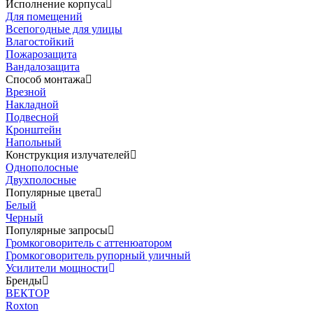
Исполнение корпуса
Для помещений
Всепогодные для улицы
Влагостойкий
Пожарозащита
Вандалозащита
Способ монтажа
Врезной
Накладной
Подвесной
Кронштейн
Напольный
Конструкция излучателей
Однополосные
Двухполосные
Популярные цвета
Белый
Черный
Популярные запросы
Громкоговоритель с аттенюатором
Громкоговоритель рупорный уличный
Усилители мощности
Бренды
ВЕКТОР
Roxton