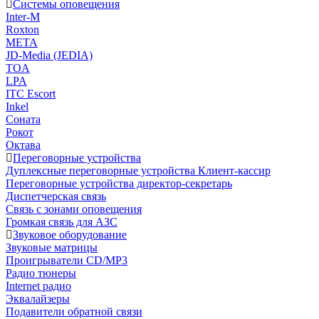
Системы оповещения
Inter-M
Roxton
МЕТА
JD-Media (JEDIA)
TOA
LPA
ITC Escort
Inkel
Соната
Рокот
Октава
Переговорные устройства
Дуплексные переговорные устройства Клиент-кассир
Переговорные устройства директор-секретарь
Диспетчерская связь
Связь с зонами оповещения
Громкая связь для АЗС
Звуковое оборудование
Звуковые матрицы
Проигрыватели CD/MP3
Радио тюнеры
Internet радио
Эквалайзеры
Подавители обратной связи