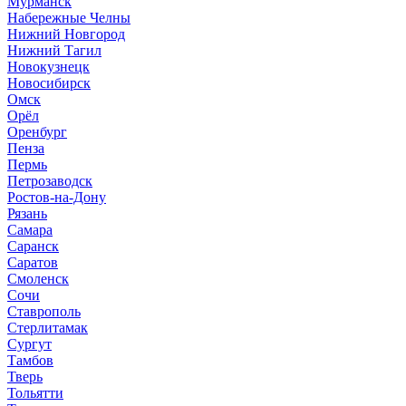
Мурманск
Набережные Челны
Нижний Новгород
Нижний Тагил
Новокузнецк
Новосибирск
Омск
Орёл
Оренбург
Пенза
Пермь
Петрозаводск
Ростов-на-Дону
Рязань
Самара
Саранск
Саратов
Смоленск
Сочи
Ставрополь
Стерлитамак
Сургут
Тамбов
Тверь
Тольятти