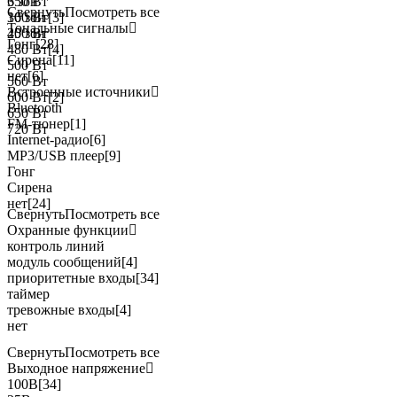
350 Вт
6 зон
Свернуть
Посмотреть все
360 Вт
10 зон
[3]
Тональные сигналы
450 Вт
20 зон
Гонг
[28]
480 Вт
[4]
Сирена
[11]
500 Вт
нет
[6]
560 Вт
Встроенные источники
600 Вт
[2]
Bluetooth
650 Вт
FM-тюнер
[1]
720 Вт
Internet-радио
[6]
MP3/USB плеер
[9]
Гонг
Сирена
нет
[24]
Свернуть
Посмотреть все
Охранные функции
контроль линий
модуль сообщений
[4]
приоритетные входы
[34]
таймер
тревожные входы
[4]
нет
Свернуть
Посмотреть все
Выходное напряжение
100В
[34]