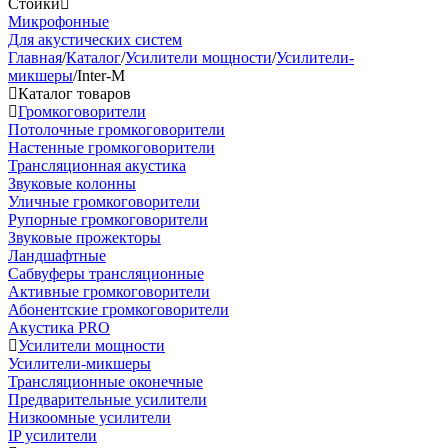
Стойки
Микрофонные
Для акустических систем
Главная
/
Каталог
/
Усилители мощности
/
Усилители-
микшеры
/
Inter-M
Каталог товаров
Громкоговорители
Потолочные громкоговорители
Настенные громкоговорители
Трансляционная акустика
Звуковые колонны
Уличные громкоговорители
Рупорные громкоговорители
Звуковые прожекторы
Ландшафтные
Сабвуферы трансляционные
Активные громкоговорители
Абонентские громкоговорители
Акустика PRO
Усилители мощности
Усилители-микшеры
Трансляционные оконечные
Предварительные усилители
Низкоомные усилители
IP усилители