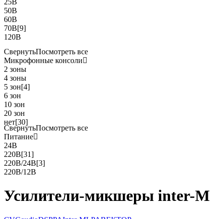
25В
50В
60В
70В
[9]
120В
Свернуть
Посмотреть все
Микрофонные консоли
2 зоны
4 зоны
5 зон
[4]
6 зон
10 зон
20 зон
нет
[30]
Свернуть
Посмотреть все
Питание
24В
220В
[31]
220В/24В
[3]
220В/12В
Усилители-микшеры inter-M