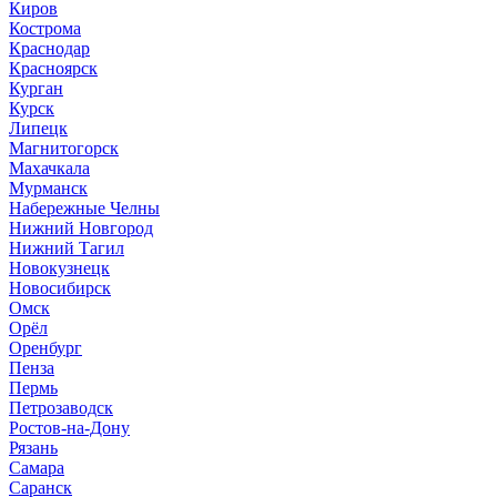
Киров
Кострома
Краснодар
Красноярск
Курган
Курск
Липецк
Магнитогорск
Махачкала
Мурманск
Набережные Челны
Нижний Новгород
Нижний Тагил
Новокузнецк
Новосибирск
Омск
Орёл
Оренбург
Пенза
Пермь
Петрозаводск
Ростов-на-Дону
Рязань
Самара
Саранск