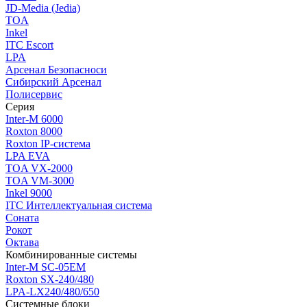
JD-Media (Jedia)
TOA
Inkel
ITC Escort
LPA
Арсенал Безопасноси
Сибирский Арсенал
Полисервис
Серия
Inter-M 6000
Roxton 8000
Roxton IP-система
LPA EVA
TOA VX-2000
TOA VM-3000
Inkel 9000
ITC Интеллектуальная система
Соната
Рокот
Октава
Комбинированные системы
Inter-M SC-05EM
Roxton SX-240/480
LPA-LX240/480/650
Системные блоки