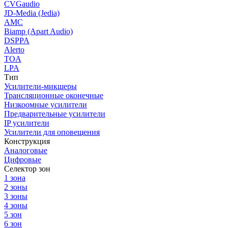
CVGaudio
JD-Media (Jedia)
AMC
Biamp (Apart Audio)
DSPPA
Alerto
TOA
LPA
Тип
Усилители-микшеры
Трансляционные оконечные
Низкоомные усилители
Предварительные усилители
IP усилители
Усилители для оповещения
Конструкция
Аналоговые
Цифровые
Селектор зон
1 зона
2 зоны
3 зоны
4 зоны
5 зон
6 зон