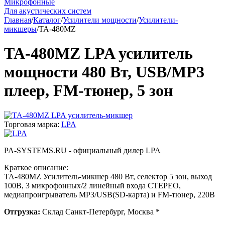
Микрофонные
Для акустических систем
Главная
/
Каталог
/
Усилители мощности
/
Усилители-
микшеры
/
TA-480MZ
TA-480MZ LPA усилитель
мощности 480 Вт, USB/MP3
плеер, FM-тюнер, 5 зон
Торговая марка:
LPA
PA-SYSTEMS.RU - официальный дилер LPA
Краткое описание:
TA-480MZ Усилитель-микшер 480 Вт, селектор 5 зон, выход
100В, 3 микрофонных/2 линейный входа СТЕРЕО,
медиапроигрыватель MP3/USB(SD-карта) и FM-тюнер, 220В
Отгрузка:
Склад Санкт-Петербург, Москва *