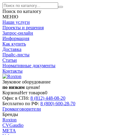
Поиск по каталогу
МЕНЮ
Наши услуги
Проекты и решения
Запрос-онлайн
Информация
Как купить
Доставка
Прайс-листы
Статьи
Нормативные документы
Контакты
Звуковое оборудование
по низким
ценам!
Корзина
Нет товаров
0
Офис в СПб:
8 (812)
448-08-20
Бесплатно по РФ:
8 (800)
600-28-70
Громкоговорители
Бренды
Roxton
CVGaudio
МЕТА