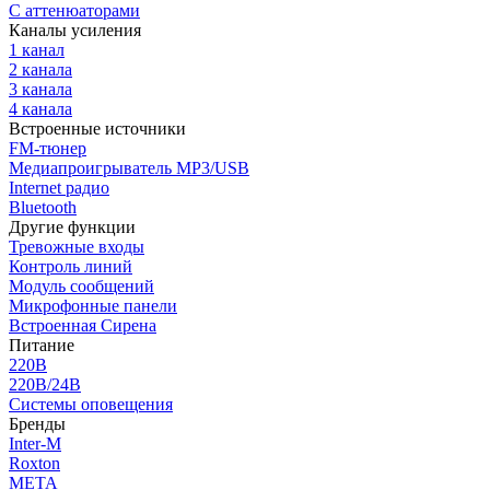
С аттенюаторами
Каналы усиления
1 канал
2 канала
3 канала
4 канала
Встроенные источники
FM-тюнер
Медиапроигрыватель MP3/USB
Internet радио
Bluetooth
Другие функции
Тревожные входы
Контроль линий
Модуль сообщений
Микрофонные панели
Встроенная Сирена
Питание
220В
220В/24В
Системы оповещения
Бренды
Inter-M
Roxton
МЕТА