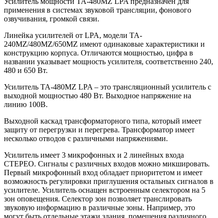
Усилитель мощности TA-480MZ LPA предназначен для
применения в системах звуковой трансляции, фонового
озвучивания, громкой связи.
Линейка усилителей от LPA, модели TA-
240MZ/480MZ/650MZ имеют одинаковые характеристики и
конструкцию корпуса. Отличаются мощностью, цифра в
названии указывает мощность усилителя, соответственно 240,
480 и 650 Вт.
Усилитель TA-480MZ LPA – это трансляционный усилитель с
выходной мощностью 480 Вт. Выходное напряжение на
линию 100В.
Выходной каскад трансформаторного типа, который имеет
защиту от перегрузки и перегрева. Трансформатор имеет
несколько отводов с различными напряжениями.
Усилитель имеет 3 микрофонных и 2 линейных входа
СТЕРЕО. Сигналы с различных входов можно микшировать.
Первый микрофонный вход обладает приоритетом и имеет
возможность регулировки приглушения остальных сигналов в
усилителе. Усилитель оснащен встроенным селектором на 5
зон оповещения. Селектор зон позволяет транслировать
звуковую информацию в различные зоны. Например, это
могут быть отдельные этажи здания, помещения различного