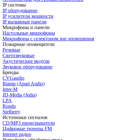
IP системы
IP оборудование
IP усилители мощности
IP вызывные панели
Микрофоны и панели
Настольные микрофоны
Микрофоны с селектором зон оповещения
Пожарные оповещатели
Речевые
Светозвуковые
Акустические модули
Звуковое оборудование
Бренды
CVGaudio
Biamp (Apart Audio)
Inter-M
JD-Media (Jedia)
LPA
Rondo
Stelberry
Источники сигналов
CD/MP3 проигрыватели
Цифровые тюнеры FM
Internet радио
Устройства обработки звука