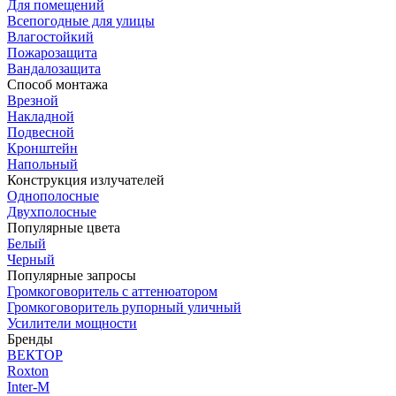
Для помещений
Всепогодные для улицы
Влагостойкий
Пожарозащита
Вандалозащита
Способ монтажа
Врезной
Накладной
Подвесной
Кронштейн
Напольный
Конструкция излучателей
Однополосные
Двухполосные
Популярные цвета
Белый
Черный
Популярные запросы
Громкоговоритель с аттенюатором
Громкоговоритель рупорный уличный
Усилители мощности
Бренды
ВЕКТОР
Roxton
Inter-M