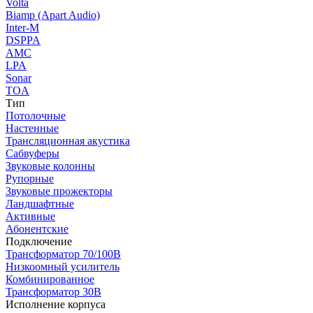
Volta
Biamp (Apart Audio)
Inter-M
DSPPA
AMC
LPA
Sonar
TOA
Тип
Потолочные
Настенные
Трансляционная акустика
Сабвуферы
Звуковые колонны
Рупорные
Звуковые прожекторы
Ландшафтные
Активные
Абонентские
Подключение
Трансформатор 70/100В
Низкоомный усилитель
Комбинированное
Трансформатор 30В
Исполнение корпуса