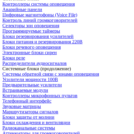
Контроллеры системы оповещения
Аварийные панели
Цифровые магнитофоны (Voice File)
Контроль линий громкоговорителей
Селекторы зон оповещения
Программируемые таймеры
Блоки резервирования усилителей
Блоки питания и резервирования 220В
Блоки речевого оповещения
Электронные блоки сирен
Блоки реле
Распределители аудиосигналов
Системные блоки (продолжение)
Системы обратной связи с зонами оповещения
Усилители мощности 100В
Предварительные усилители
Встраиваемые модули
Контроллеры микрофонных пультов
Телефонный интерфейс
Звуковые матрицы
Маршрутизаторы сигналов
Блоки защиты от молнии
Блоки охлаждения и вентиляции
Радиоканальные системы
Аттенюаторы для громкоговорителей