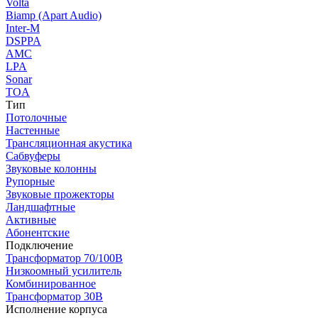
Volta
Biamp (Apart Audio)
Inter-M
DSPPA
AMC
LPA
Sonar
TOA
Тип
Потолочные
Настенные
Трансляционная акустика
Сабвуферы
Звуковые колонны
Рупорные
Звуковые прожекторы
Ландшафтные
Активные
Абонентские
Подключение
Трансформатор 70/100В
Низкоомный усилитель
Комбинированное
Трансформатор 30В
Исполнение корпуса