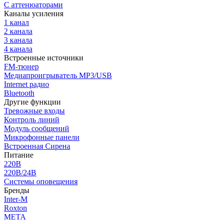
С аттенюаторами
Каналы усиления
1 канал
2 канала
3 канала
4 канала
Встроенные источники
FM-тюнер
Медиапроигрыватель MP3/USB
Internet радио
Bluetooth
Другие функции
Тревожные входы
Контроль линий
Модуль сообщений
Микрофонные панели
Встроенная Сирена
Питание
220В
220В/24В
Системы оповещения
Бренды
Inter-M
Roxton
МЕТА