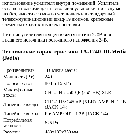
использование усилителя внутри помещений. Усилитель
оснащен ножками для настольной установки, но в случае
необходимости его можно установить и в стандартный
телекоммуникационный шкаф 19 дюймов, крепежные
элементы входят в комплект поставки.
Питание усилителя осуществляется от сети 220В или
внешнего источника постоянного напряжения 24В.
Технические характеристики TA-1240 JD-Media
(Jedia)
Производитель
JD-Media (Jedia)
Мощность (Вт)
240
Полоса частот
80 Гц-15 кГц
Микрофонные
CH1-CH5: -50 ДБ (2.45 мВ) XLR
входы
CH1-CH5: 245 мВ (XLR), AMP IN: 1.2В
Линейные входы
(JACK 1/4)
Линейные выходы
Pre AMP OUT: 1.2В (JACK 1/4)
Потребляемая
625 Вт
мощность
Размеры
483х133х350 мм