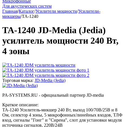
Микрофонные
Для акустических систем
Главная
/
Каталог
/
Усилители мощности
/
Усилители-
микшеры
/
TA-1240
TA-1240 JD-Media (Jedia)
усилитель мощности 240 Вт,
4 зоны
Торговая марка:
JD-Media (Jedia)
PA-SYSTEMS.RU - официальный партнер JD-media
Краткое описание:
TA-1240 Усилитель-микшер 240 Вт, выход 100/70В/25В и 8
Ом, селектор 4 зоны, 5 микрофонных/линейных входов, ТЛФ
вход, сигналы "Гонг" и "Сирена", слот для установки модуля
источника сигналов, 220В/24В