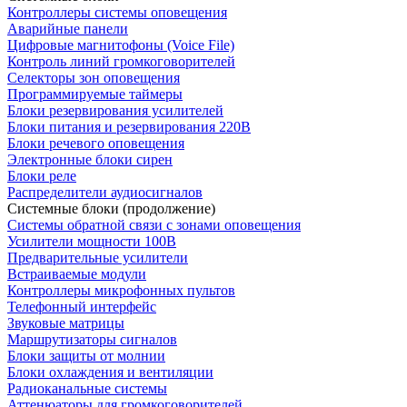
Контроллеры системы оповещения
Аварийные панели
Цифровые магнитофоны (Voice File)
Контроль линий громкоговорителей
Селекторы зон оповещения
Программируемые таймеры
Блоки резервирования усилителей
Блоки питания и резервирования 220В
Блоки речевого оповещения
Электронные блоки сирен
Блоки реле
Распределители аудиосигналов
Системные блоки (продолжение)
Системы обратной связи с зонами оповещения
Усилители мощности 100В
Предварительные усилители
Встраиваемые модули
Контроллеры микрофонных пультов
Телефонный интерфейс
Звуковые матрицы
Маршрутизаторы сигналов
Блоки защиты от молнии
Блоки охлаждения и вентиляции
Радиоканальные системы
Аттенюаторы для громкоговорителей