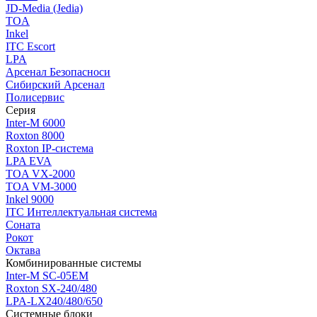
JD-Media (Jedia)
TOA
Inkel
ITC Escort
LPA
Арсенал Безопасноси
Сибирский Арсенал
Полисервис
Серия
Inter-M 6000
Roxton 8000
Roxton IP-система
LPA EVA
TOA VX-2000
TOA VM-3000
Inkel 9000
ITC Интеллектуальная система
Соната
Рокот
Октава
Комбинированные системы
Inter-M SC-05EM
Roxton SX-240/480
LPA-LX240/480/650
Системные блоки