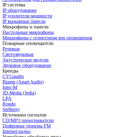
IP системы
IP оборудование
IP усилители мощности
IP вызывные панели
Микрофоны и панели
Настольные микрофоны
Микрофоны с селектором зон оповещения
Пожарные оповещатели
Речевые
Светозвуковые
Акустические модули
Звуковое оборудование
Бренды
CVGaudio
Biamp (Apart Audio)
Inter-M
JD-Media (Jedia)
LPA
Rondo
Stelberry
Источники сигналов
CD/MP3 проигрыватели
Цифровые тюнеры FM
Internet радио
Устройства обработки звука