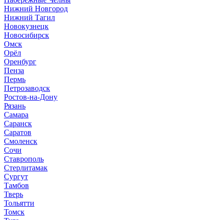
Нижний Новгород
Нижний Тагил
Новокузнецк
Новосибирск
Омск
Орёл
Оренбург
Пенза
Пермь
Петрозаводск
Ростов-на-Дону
Рязань
Самара
Саранск
Саратов
Смоленск
Сочи
Ставрополь
Стерлитамак
Сургут
Тамбов
Тверь
Тольятти
Томск