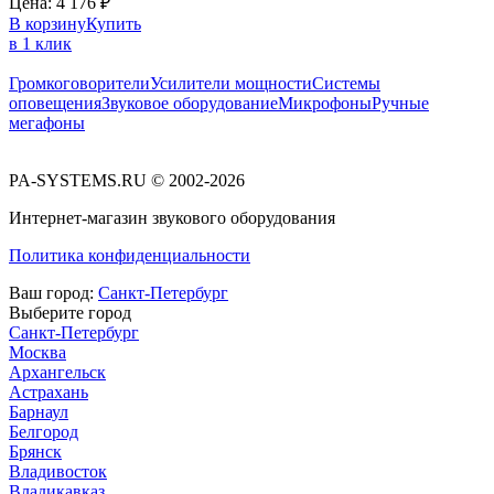
Цена:
4 176
₽
В корзину
Купить
в 1 клик
Громкоговорители
Усилители мощности
Системы
оповещения
Звуковое оборудование
Микрофоны
Ручные
мегафоны
PA-SYSTEMS.RU © 2002-2026
Интернет-магазин звукового оборудования
Политика конфиденциальности
Ваш город:
Санкт-Петербург
Выберите город
Санкт-Петербург
Москва
Архангельск
Астрахань
Барнаул
Белгород
Брянск
Владивосток
Владикавказ