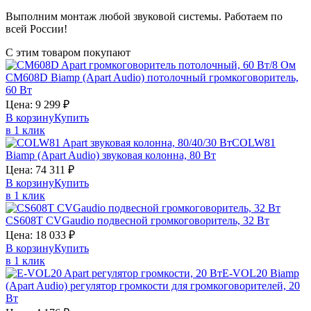
Выполним монтаж любой звуковой системы. Работаем по
всей России!
С этим товаром покупают
CM608D
Biamp (Apart Audio)
потолочный громкоговоритель,
60 Вт
Цена:
9 299
₽
В корзину
Купить
в 1 клик
COLW81
Biamp (Apart Audio)
звуковая колонна, 80 Вт
Цена:
74 311
₽
В корзину
Купить
в 1 клик
CS608T
CVGaudio
подвесной громкоговоритель, 32 Вт
Цена:
18 033
₽
В корзину
Купить
в 1 клик
E-VOL20
Biamp
(Apart Audio)
регулятор громкости для громкоговорителей, 20
Вт