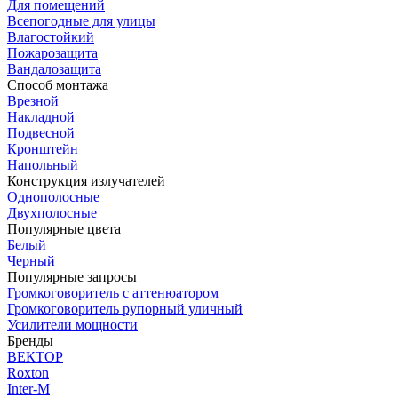
Для помещений
Всепогодные для улицы
Влагостойкий
Пожарозащита
Вандалозащита
Способ монтажа
Врезной
Накладной
Подвесной
Кронштейн
Напольный
Конструкция излучателей
Однополосные
Двухполосные
Популярные цвета
Белый
Черный
Популярные запросы
Громкоговоритель с аттенюатором
Громкоговоритель рупорный уличный
Усилители мощности
Бренды
ВЕКТОР
Roxton
Inter-M