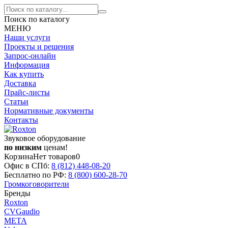
Поиск по каталогу
МЕНЮ
Наши услуги
Проекты и решения
Запрос-онлайн
Информация
Как купить
Доставка
Прайс-листы
Статьи
Нормативные документы
Контакты
Звуковое оборудование
по низким
ценам!
Корзина
Нет товаров
0
Офис в СПб:
8 (812)
448-08-20
Бесплатно по РФ:
8 (800)
600-28-70
Громкоговорители
Бренды
Roxton
CVGaudio
МЕТА