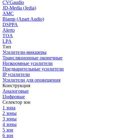
CVGaudio
JD-Media (Jedia)
AMC
Biamp (Apart Audio)
DSPPA
Alerto
TOA
LPA
Тип
Усилители-микшеры
Трансляционные оконечные
Низкоомные усилители
Предварительные усилители
IP усилители
Усилители для оповещения
Конструкция
Аналоговые
Цифровые
Селектор зон
1 зона
2 зоны
3 зоны
4 зоны
5 зон
6 зон