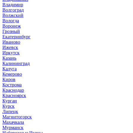
Владимир
Волгоград
Волжский
Вологда
Воронеж
Грозный
Екатеринбург
Иваново
Ижевск
Иркутск
Казань
Калининград
Калуга
Кемерово
Киров
Кострома
Краснодар
Красноярск
Курган
Курск
Липецк
Магнитогорск
Махачкала
Мурманск
Набережные Челны