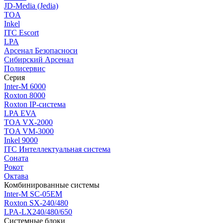
JD-Media (Jedia)
TOA
Inkel
ITC Escort
LPA
Арсенал Безопасноси
Сибирский Арсенал
Полисервис
Серия
Inter-M 6000
Roxton 8000
Roxton IP-система
LPA EVA
TOA VX-2000
TOA VM-3000
Inkel 9000
ITC Интеллектуальная система
Соната
Рокот
Октава
Комбинированные системы
Inter-M SC-05EM
Roxton SX-240/480
LPA-LX240/480/650
Системные блоки