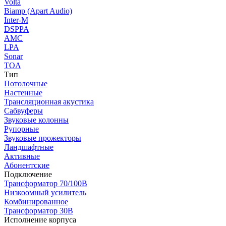
Volta
Biamp (Apart Audio)
Inter-M
DSPPA
AMC
LPA
Sonar
TOA
Тип
Потолочные
Настенные
Трансляционная акустика
Сабвуферы
Звуковые колонны
Рупорные
Звуковые прожекторы
Ландшафтные
Активные
Абонентские
Подключение
Трансформатор 70/100В
Низкоомный усилитель
Комбинированное
Трансформатор 30В
Исполнение корпуса