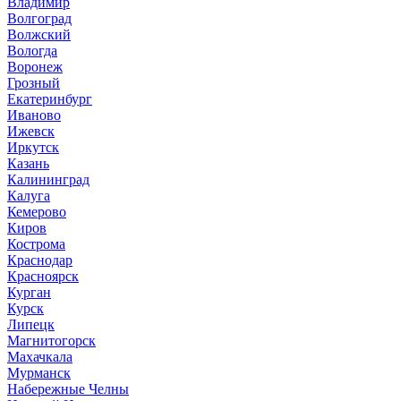
Владимир
Волгоград
Волжский
Вологда
Воронеж
Грозный
Екатеринбург
Иваново
Ижевск
Иркутск
Казань
Калининград
Калуга
Кемерово
Киров
Кострома
Краснодар
Красноярск
Курган
Курск
Липецк
Магнитогорск
Махачкала
Мурманск
Набережные Челны