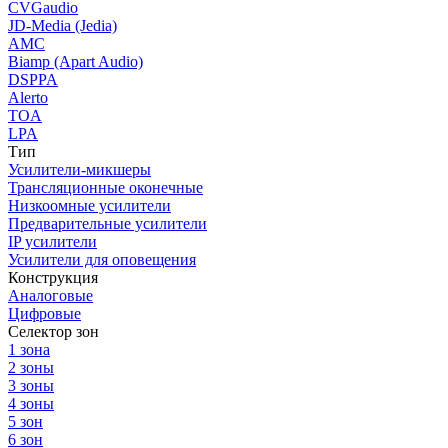
CVGaudio
JD-Media (Jedia)
AMC
Biamp (Apart Audio)
DSPPA
Alerto
TOA
LPA
Тип
Усилители-микшеры
Трансляционные оконечные
Низкоомные усилители
Предварительные усилители
IP усилители
Усилители для оповещения
Конструкция
Аналоговые
Цифровые
Селектор зон
1 зона
2 зоны
3 зоны
4 зоны
5 зон
6 зон