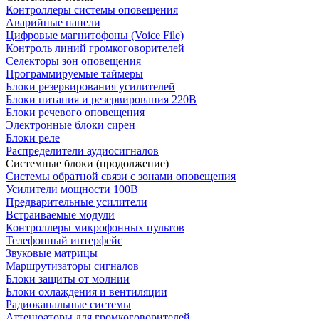
Контроллеры системы оповещения
Аварийные панели
Цифровые магнитофоны (Voice File)
Контроль линий громкоговорителей
Селекторы зон оповещения
Программируемые таймеры
Блоки резервирования усилителей
Блоки питания и резервирования 220В
Блоки речевого оповещения
Электронные блоки сирен
Блоки реле
Распределители аудиосигналов
Системные блоки (продолжение)
Системы обратной связи с зонами оповещения
Усилители мощности 100В
Предварительные усилители
Встраиваемые модули
Контроллеры микрофонных пультов
Телефонный интерфейс
Звуковые матрицы
Маршрутизаторы сигналов
Блоки защиты от молнии
Блоки охлаждения и вентиляции
Радиоканальные системы
Аттенюаторы для громкоговорителей