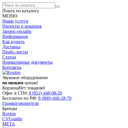
Поиск по каталогу
МЕНЮ
Наши услуги
Проекты и решения
Запрос-онлайн
Информация
Как купить
Доставка
Прайс-листы
Статьи
Нормативные документы
Контакты
Звуковое оборудование
по низким
ценам!
Корзина
Нет товаров
0
Офис в СПб:
8 (812)
448-08-20
Бесплатно по РФ:
8 (800)
600-28-70
Громкоговорители
Бренды
Roxton
CVGaudio
МЕТА