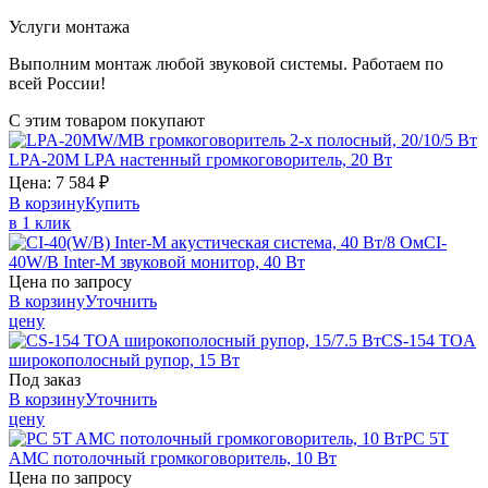
Услуги монтажа
Выполним монтаж любой звуковой системы. Работаем по
всей России!
С этим товаром покупают
LPA-20M
LPA
настенный громкоговоритель, 20 Вт
Цена:
7 584
₽
В корзину
Купить
в 1 клик
CI-
40W/B
Inter-M
звуковой монитор, 40 Вт
Цена по запросу
В корзину
Уточнить
цену
CS-154
TOA
широкополосный рупор, 15 Вт
Под заказ
В корзину
Уточнить
цену
PC 5T
AMC
потолочный громкоговоритель, 10 Вт
Цена по запросу