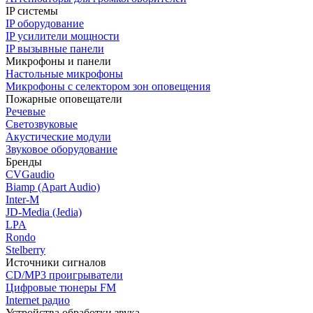
IP системы
IP оборудование
IP усилители мощности
IP вызывные панели
Микрофоны и панели
Настольные микрофоны
Микрофоны с селектором зон оповещения
Пожарные оповещатели
Речевые
Светозвуковые
Акустические модули
Звуковое оборудование
Бренды
CVGaudio
Biamp (Apart Audio)
Inter-M
JD-Media (Jedia)
LPA
Rondo
Stelberry
Источники сигналов
CD/MP3 проигрыватели
Цифровые тюнеры FM
Internet радио
Устройства обработки звука