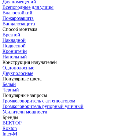
Для помещений
Всепогодные для улицы
Влагостойкий
Пожарозащита
Вандалозащита
Способ монтажа
Врезной
Накладной
Подвесной
Кронштейн
Напольный
Конструкция излучателей
Однополосные
Двухполосные
Популярные цвета
Белый
Черный
Популярные запросы
Громкоговоритель с аттенюатором
Громкоговоритель рупорный уличный
Усилители мощности
Бренды
ВЕКТОР
Roxton
Inter-M