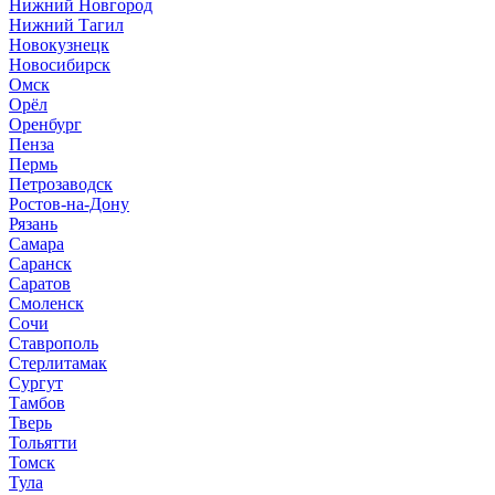
Нижний Новгород
Нижний Тагил
Новокузнецк
Новосибирск
Омск
Орёл
Оренбург
Пенза
Пермь
Петрозаводск
Ростов-на-Дону
Рязань
Самара
Саранск
Саратов
Смоленск
Сочи
Ставрополь
Стерлитамак
Сургут
Тамбов
Тверь
Тольятти
Томск
Тула