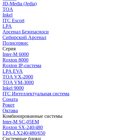
JD-Media (Jedia)
TOA
Inkel
ITC Escort
LPA
Арсенал Безопасноси
Сибирский Арсенал
Полисервис
Серия
Inter-M 6000
Roxton 8000
Roxton IP-система
LPA EVA
TOA VX-2000
TOA VM-3000
Inkel 9000
ITC Интеллектуальная система
Соната
Рокот
Октава
Комбинированные системы
Inter-M SC-05EM
Roxton SX-240/480
LPA-LX240/480/650
Системные блоки