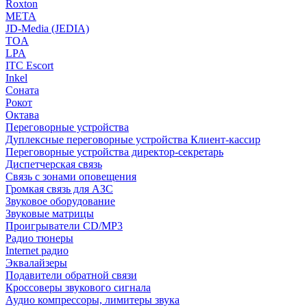
Roxton
МЕТА
JD-Media (JEDIA)
TOA
LPA
ITC Escort
Inkel
Соната
Рокот
Октава
Переговорные устройства
Дуплексные переговорные устройства Клиент-кассир
Переговорные устройства директор-секретарь
Диспетчерская связь
Связь с зонами оповещения
Громкая связь для АЗС
Звуковое оборудование
Звуковые матрицы
Проигрыватели CD/MP3
Радио тюнеры
Internet радио
Эквалайзеры
Подавители обратной связи
Кроссоверы звукового сигнала
Аудио компрессоры, лимитеры звука