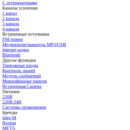
С аттенюаторами
Каналы усиления
1 канал
2 канала
3 канала
4 канала
Встроенные источники
FM-тюнер
Медиапроигрыватель MP3/USB
Internet радио
Bluetooth
Другие функции
Тревожные входы
Контроль линий
Модуль сообщений
Микрофонные панели
Встроенная Сирена
Питание
220В
220В/24В
Системы оповещения
Бренды
Inter-M
Roxton
МЕТА