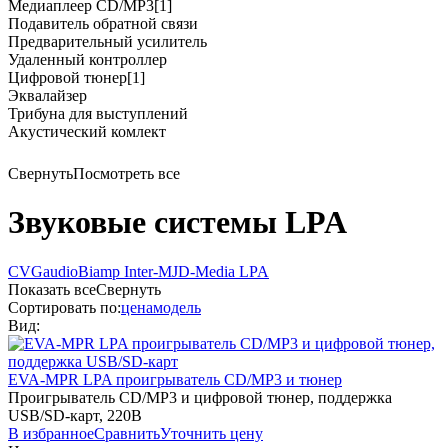
Медиаплеер CD/MP3
[1]
Подавитель обратной связи
Предварительный усилитель
Удаленный контроллер
Цифровой тюнер
[1]
Эквалайзер
Трибуна для выступлений
Акустический комлект
Свернуть
Посмотреть все
Звуковые системы LPA
CVGaudio
Biamp
Inter-M
JD-Media
LPA
Показать все
Свернуть
Сортировать по:
цена
модель
Вид:
EVA-MPR
LPA
проигрыватель CD/MP3 и тюнер
Проигрыватель CD/MP3 и цифровой тюнер, поддержка
USB/SD-карт, 220В
В избранное
Сравнить
Уточнить цену