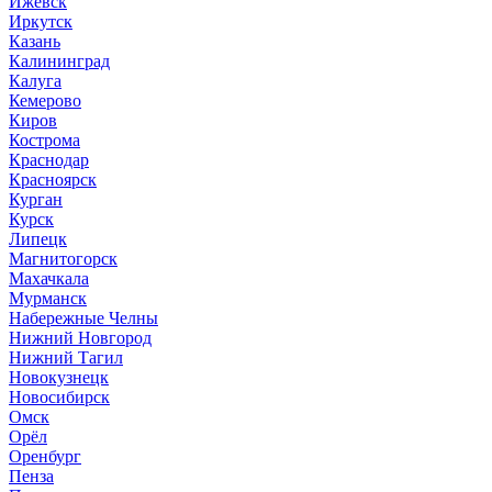
Ижевск
Иркутск
Казань
Калининград
Калуга
Кемерово
Киров
Кострома
Краснодар
Красноярск
Курган
Курск
Липецк
Магнитогорск
Махачкала
Мурманск
Набережные Челны
Нижний Новгород
Нижний Тагил
Новокузнецк
Новосибирск
Омск
Орёл
Оренбург
Пенза