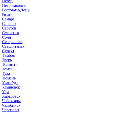
Пермь
Петрозаводск
Ростов-на-Дону
Рязань
Самара
Саранск
Саратов
Смоленск
Сочи
Ставрополь
Стерлитамак
Сургут
Тамбов
Тверь
Тольятти
Томск
Тула
Тюмень
Улан-Удэ
Ульяновск
Уфа
Хабаровск
Чебоксары
Челябинск
Череповец