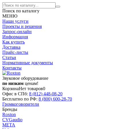
Поиск по каталогу
МЕНЮ
Наши услуги
Проекты и решения
Запрос-онлайн
Информация
Как купить
Доставка
Прайс-листы
Статьи
Нормативные документы
Контакты
Звуковое оборудование
по низким
ценам!
Корзина
Нет товаров
0
Офис в СПб:
8 (812)
448-08-20
Бесплатно по РФ:
8 (800)
600-28-70
Громкоговорители
Бренды
Roxton
CVGaudio
МЕТА