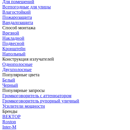
Для помещений
Всепогодные для улицы
Влагостойкий
Пожарозащита
Вандалозащита
Способ монтажа
Врезной
Накладной
Подвесной
Кронштейн
Напольный
Конструкция излучателей
Однополосные
Двухполосные
Популярные цвета
Белый
Черный
Популярные запросы
Громкоговоритель с аттенюатором
Громкоговоритель рупорный уличный
Усилители мощности
Бренды
ВЕКТОР
Roxton
Inter-M