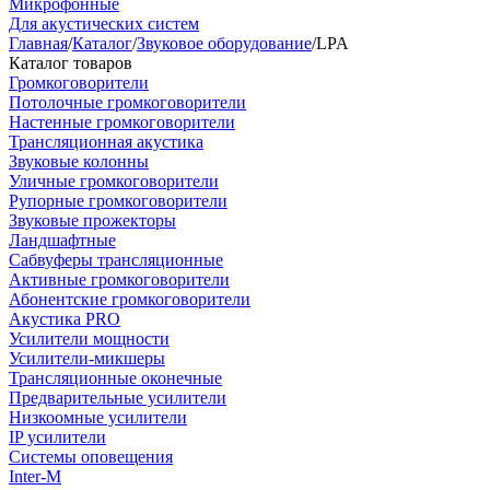
Микрофонные
Для акустических систем
Главная
/
Каталог
/
Звуковое оборудование
/
LPA
Каталог товаров
Громкоговорители
Потолочные громкоговорители
Настенные громкоговорители
Трансляционная акустика
Звуковые колонны
Уличные громкоговорители
Рупорные громкоговорители
Звуковые прожекторы
Ландшафтные
Сабвуферы трансляционные
Активные громкоговорители
Абонентские громкоговорители
Акустика PRO
Усилители мощности
Усилители-микшеры
Трансляционные оконечные
Предварительные усилители
Низкоомные усилители
IP усилители
Системы оповещения
Inter-M