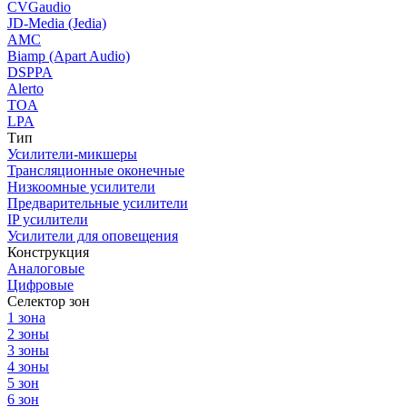
CVGaudio
JD-Media (Jedia)
AMC
Biamp (Apart Audio)
DSPPA
Alerto
TOA
LPA
Тип
Усилители-микшеры
Трансляционные оконечные
Низкоомные усилители
Предварительные усилители
IP усилители
Усилители для оповещения
Конструкция
Аналоговые
Цифровые
Селектор зон
1 зона
2 зоны
3 зоны
4 зоны
5 зон
6 зон