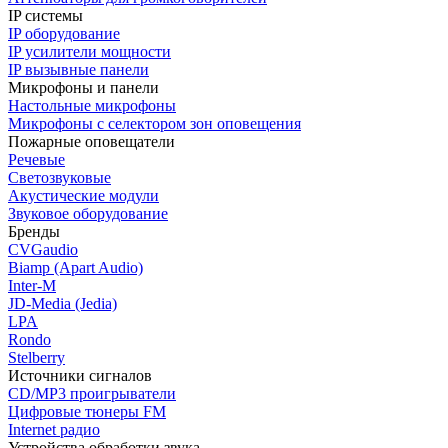
IP системы
IP оборудование
IP усилители мощности
IP вызывные панели
Микрофоны и панели
Настольные микрофоны
Микрофоны с селектором зон оповещения
Пожарные оповещатели
Речевые
Светозвуковые
Акустические модули
Звуковое оборудование
Бренды
CVGaudio
Biamp (Apart Audio)
Inter-M
JD-Media (Jedia)
LPA
Rondo
Stelberry
Источники сигналов
CD/MP3 проигрыватели
Цифровые тюнеры FM
Internet радио
Устройства обработки звука