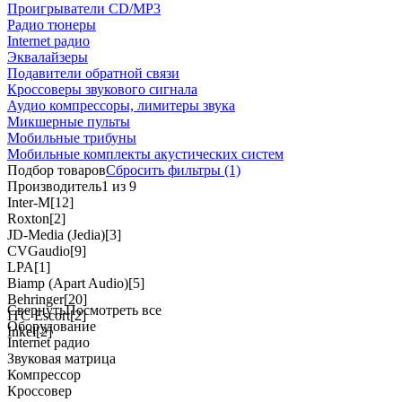
Проигрыватели CD/MP3
Радио тюнеры
Internet радио
Эквалайзеры
Подавители обратной связи
Кроссоверы звукового сигнала
Аудио компрессоры, лимитеры звука
Микшерные пульты
Мобильные трибуны
Мобильные комплекты акустических систем
Подбор товаров
Сбросить
фильтры
(1)
Производитель
1 из 9
Inter-M
[12]
Roxton
[2]
JD-Media (Jedia)
[3]
CVGaudio
[9]
LPA
[1]
Biamp (Apart Audio)
[5]
Behringer
[20]
Свернуть
Посмотреть все
ITC Escort
[2]
Оборудование
Inkel
[2]
Internet радио
Звуковая матрица
Компрессор
Кроссовер