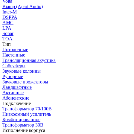
Volta
Biamp (Apart Audio)
Inter-M
DSPPA
AMC
LPA
Sonar
TOA
Тип
Потолочные
Настенные
Трансляционная акустика
Сабвуферы
Звуковые колонны
Рупорные
Звуковые прожекторы
Ландшафтные
Активные
Абонентские
Подключение
Трансформатор 70/100В
Низкоомный усилитель
Комбинированное
Трансформатор 30В
Исполнение корпуса