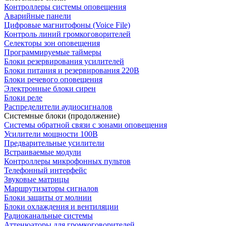
Контроллеры системы оповещения
Аварийные панели
Цифровые магнитофоны (Voice File)
Контроль линий громкоговорителей
Селекторы зон оповещения
Программируемые таймеры
Блоки резервирования усилителей
Блоки питания и резервирования 220В
Блоки речевого оповещения
Электронные блоки сирен
Блоки реле
Распределители аудиосигналов
Системные блоки (продолжение)
Системы обратной связи с зонами оповещения
Усилители мощности 100В
Предварительные усилители
Встраиваемые модули
Контроллеры микрофонных пультов
Телефонный интерфейс
Звуковые матрицы
Маршрутизаторы сигналов
Блоки защиты от молнии
Блоки охлаждения и вентиляции
Радиоканальные системы
Аттенюаторы для громкоговорителей