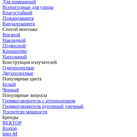
Для помещений
Всепогодные для улицы
Влагостойкий
Пожарозащита
Вандалозащита
Способ монтажа
Врезной
Накладной
Подвесной
Кронштейн
Напольный
Конструкция излучателей
Однополосные
Двухполосные
Популярные цвета
Белый
Черный
Популярные запросы
Громкоговоритель с аттенюатором
Громкоговоритель рупорный уличный
Усилители мощности
Бренды
ВЕКТОР
Roxton
Inter-M