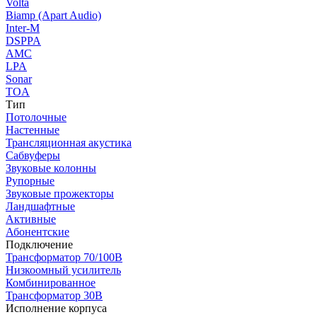
Volta
Biamp (Apart Audio)
Inter-M
DSPPA
AMC
LPA
Sonar
TOA
Тип
Потолочные
Настенные
Трансляционная акустика
Сабвуферы
Звуковые колонны
Рупорные
Звуковые прожекторы
Ландшафтные
Активные
Абонентские
Подключение
Трансформатор 70/100В
Низкоомный усилитель
Комбинированное
Трансформатор 30В
Исполнение корпуса