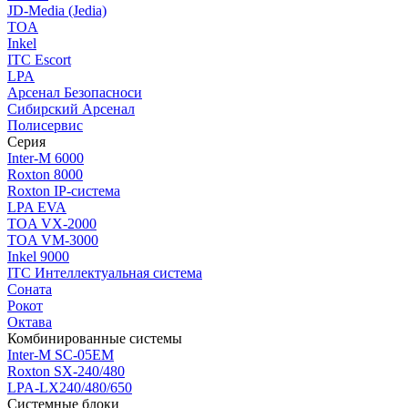
JD-Media (Jedia)
TOA
Inkel
ITC Escort
LPA
Арсенал Безопасноси
Сибирский Арсенал
Полисервис
Серия
Inter-M 6000
Roxton 8000
Roxton IP-система
LPA EVA
TOA VX-2000
TOA VM-3000
Inkel 9000
ITC Интеллектуальная система
Соната
Рокот
Октава
Комбинированные системы
Inter-M SC-05EM
Roxton SX-240/480
LPA-LX240/480/650
Системные блоки