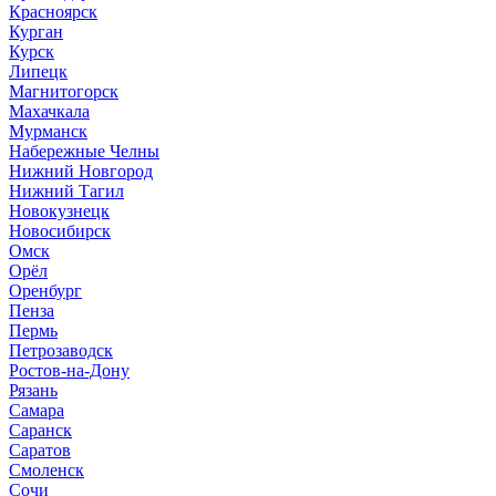
Красноярск
Курган
Курск
Липецк
Магнитогорск
Махачкала
Мурманск
Набережные Челны
Нижний Новгород
Нижний Тагил
Новокузнецк
Новосибирск
Омск
Орёл
Оренбург
Пенза
Пермь
Петрозаводск
Ростов-на-Дону
Рязань
Самара
Саранск
Саратов
Смоленск
Сочи