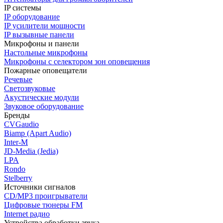
IP системы
IP оборудование
IP усилители мощности
IP вызывные панели
Микрофоны и панели
Настольные микрофоны
Микрофоны с селектором зон оповещения
Пожарные оповещатели
Речевые
Светозвуковые
Акустические модули
Звуковое оборудование
Бренды
CVGaudio
Biamp (Apart Audio)
Inter-M
JD-Media (Jedia)
LPA
Rondo
Stelberry
Источники сигналов
CD/MP3 проигрыватели
Цифровые тюнеры FM
Internet радио
Устройства обработки звука