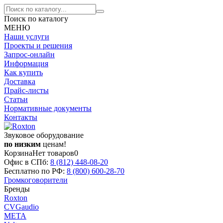
Поиск по каталогу
МЕНЮ
Наши услуги
Проекты и решения
Запрос-онлайн
Информация
Как купить
Доставка
Прайс-листы
Статьи
Нормативные документы
Контакты
Звуковое оборудование
по низким
ценам!
Корзина
Нет товаров
0
Офис в СПб:
8 (812)
448-08-20
Бесплатно по РФ:
8 (800)
600-28-70
Громкоговорители
Бренды
Roxton
CVGaudio
МЕТА