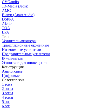
CVGaudio
JD-Media (Jedia)
AMC
Biamp (Apart Audio)
DSPPA
Alerto
TOA
LPA
Тип
Усилители-микшеры
Трансляционные оконечные
Низкоомные усилители
Предварительные усилители
IP усилители
Усилители для оповещения
Конструкция
Аналоговые
Цифровые
Селектор зон
1 зона
2 зоны
3 зоны
4 зоны
5 зон
6 зон