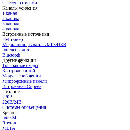
С аттенюаторами
Каналы усиления
1 канал
2 канала
3 канала
4 канала
Встроенные источники
FM-тюнер
Медиапроигрыватель MP3/USB
Internet радио
Bluetooth
Другие функции
Тревожные входы
Контроль линий
Модуль сообщений
Микрофонные панели
Встроенная Сирена
Питание
220В
220В/24В
Системы оповещения
Бренды
Inter-M
Roxton
МЕТА