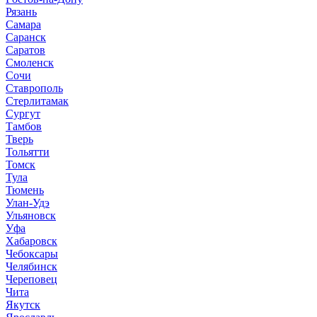
Рязань
Самара
Саранск
Саратов
Смоленск
Сочи
Ставрополь
Стерлитамак
Сургут
Тамбов
Тверь
Тольятти
Томск
Тула
Тюмень
Улан-Удэ
Ульяновск
Уфа
Хабаровск
Чебоксары
Челябинск
Череповец
Чита
Якутск