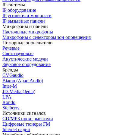
IP системы
IP оборудование
IP усилители мощности
IP вызывные панели
Микрофоны и панели
Настольные микрофоны
Микрофоны с селектором зон оповещения
Пожарные оповещатели
Речевые
Светозвуковые
Акустические модули
Звуковое оборудование
Бренды
CVGaudio
Biamp (Apart Audio)
Inter-M
JD-Media (Jedia)
LPA
Rondo
Stelberry
Источники сигналов
CD/MP3 проигрыватели
Цифровые тюнеры FM
Internet радио
Устройства обработки звука