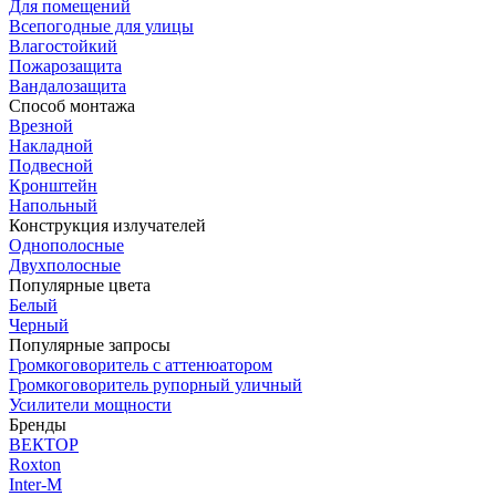
Для помещений
Всепогодные для улицы
Влагостойкий
Пожарозащита
Вандалозащита
Способ монтажа
Врезной
Накладной
Подвесной
Кронштейн
Напольный
Конструкция излучателей
Однополосные
Двухполосные
Популярные цвета
Белый
Черный
Популярные запросы
Громкоговоритель с аттенюатором
Громкоговоритель рупорный уличный
Усилители мощности
Бренды
ВЕКТОР
Roxton
Inter-M