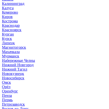
Калининград
Калуга
Кемерово
Киров
Кострома
Краснодар
Красноярск
Курган
Курск
Липецк
Магнитогорск
Махачкала
Мурманск
Набережные Челны
Нижний Новгород
Нижний Тагил
Новокузнецк
Новосибирск
Омск
Орёл
Оренбург
Пенза
Пермь
Петрозаводск
Ростов-на-Дону