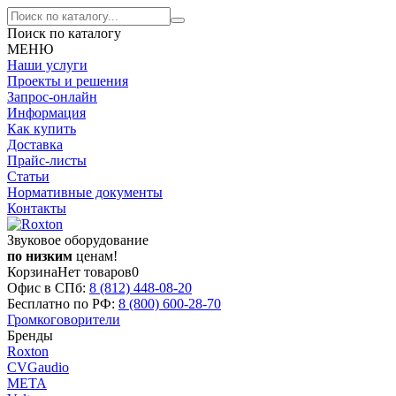
Поиск по каталогу
МЕНЮ
Наши услуги
Проекты и решения
Запрос-онлайн
Информация
Как купить
Доставка
Прайс-листы
Статьи
Нормативные документы
Контакты
Звуковое оборудование
по низким
ценам!
Корзина
Нет товаров
0
Офис в СПб:
8 (812)
448-08-20
Бесплатно по РФ:
8 (800)
600-28-70
Громкоговорители
Бренды
Roxton
CVGaudio
МЕТА