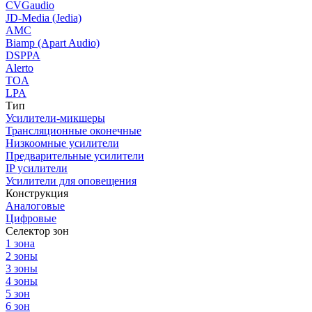
CVGaudio
JD-Media (Jedia)
AMC
Biamp (Apart Audio)
DSPPA
Alerto
TOA
LPA
Тип
Усилители-микшеры
Трансляционные оконечные
Низкоомные усилители
Предварительные усилители
IP усилители
Усилители для оповещения
Конструкция
Аналоговые
Цифровые
Селектор зон
1 зона
2 зоны
3 зоны
4 зоны
5 зон
6 зон