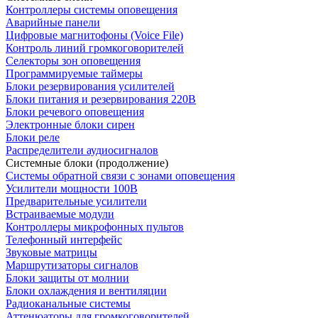
Контроллеры системы оповещения
Аварийные панели
Цифровые магнитофоны (Voice File)
Контроль линий громкоговорителей
Селекторы зон оповещения
Программируемые таймеры
Блоки резервирования усилителей
Блоки питания и резервирования 220В
Блоки речевого оповещения
Электронные блоки сирен
Блоки реле
Распределители аудиосигналов
Системные блоки (продолжение)
Системы обратной связи с зонами оповещения
Усилители мощности 100В
Предварительные усилители
Встраиваемые модули
Контроллеры микрофонных пультов
Телефонный интерфейс
Звуковые матрицы
Маршрутизаторы сигналов
Блоки защиты от молнии
Блоки охлаждения и вентиляции
Радиоканальные системы
Аттенюаторы для громкоговорителей