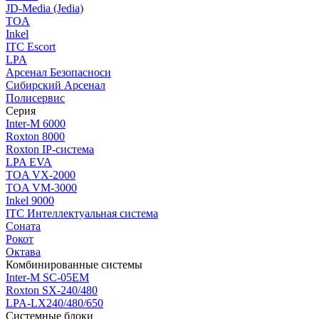
JD-Media (Jedia)
TOA
Inkel
ITC Escort
LPA
Арсенал Безопасноси
Сибирский Арсенал
Полисервис
Серия
Inter-M 6000
Roxton 8000
Roxton IP-система
LPA EVA
TOA VX-2000
TOA VM-3000
Inkel 9000
ITC Интеллектуальная система
Соната
Рокот
Октава
Комбинированные системы
Inter-M SC-05EM
Roxton SX-240/480
LPA-LX240/480/650
Системные блоки