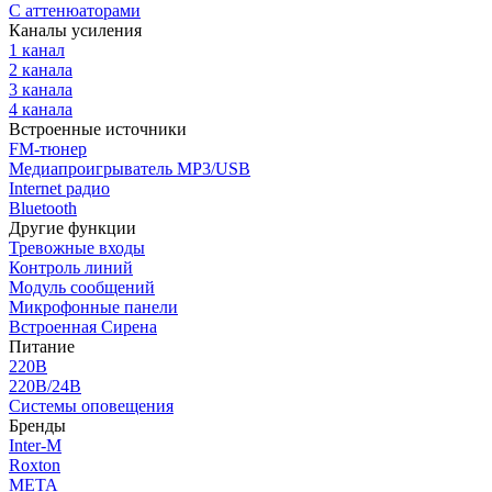
С аттенюаторами
Каналы усиления
1 канал
2 канала
3 канала
4 канала
Встроенные источники
FM-тюнер
Медиапроигрыватель MP3/USB
Internet радио
Bluetooth
Другие функции
Тревожные входы
Контроль линий
Модуль сообщений
Микрофонные панели
Встроенная Сирена
Питание
220В
220В/24В
Системы оповещения
Бренды
Inter-M
Roxton
МЕТА