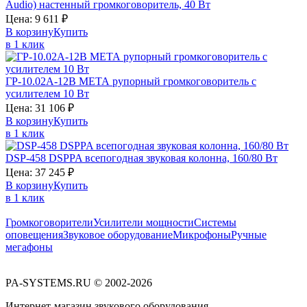
Audio)
настенный громкоговоритель, 40 Вт
Цена:
9 611
₽
В корзину
Купить
в 1 клик
ГР-10.02А-12В
МЕТА
рупорный громкоговоритель с
усилителем 10 Вт
Цена:
31 106
₽
В корзину
Купить
в 1 клик
DSP-458
DSPPA
всепогодная звуковая колонна, 160/80 Вт
Цена:
37 245
₽
В корзину
Купить
в 1 клик
Громкоговорители
Усилители мощности
Системы
оповещения
Звуковое оборудование
Микрофоны
Ручные
мегафоны
PA-SYSTEMS.RU © 2002-2026
Интернет-магазин звукового оборудования