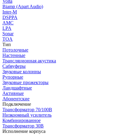
Volta
Biamp (Apart Audio)
Inter-M
DSPPA
AMC
LPA
Sonar
TOA
Тип
Потолочные
Настенные
Трансляционная акустика
Сабвуферы
Звуковые колонны
Рупорные
Звуковые прожекторы
Ландшафтные
Активные
Абонентские
Подключение
Трансформатор 70/100В
Низкоомный усилитель
Комбинированное
Трансформатор 30В
Исполнение корпуса