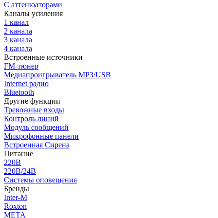
С аттенюаторами
Каналы усиления
1 канал
2 канала
3 канала
4 канала
Встроенные источники
FM-тюнер
Медиапроигрыватель MP3/USB
Internet радио
Bluetooth
Другие функции
Тревожные входы
Контроль линий
Модуль сообщений
Микрофонные панели
Встроенная Сирена
Питание
220В
220В/24В
Системы оповещения
Бренды
Inter-M
Roxton
МЕТА