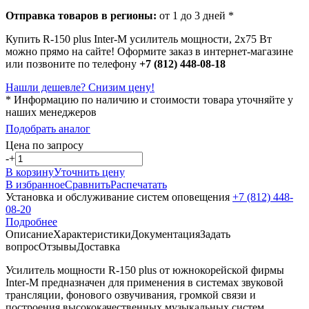
Отправка товаров в регионы:
от 1 до 3 дней *
Купить R-150 plus Inter-M усилитель мощности, 2х75 Вт
можно прямо на сайте! Оформите заказ в интернет-магазине
или позвоните по телефону
+7 (812) 448-08-18
Нашли дешевле? Снизим цену!
* Информацию по наличию и стоимости товара уточняйте у
наших менеджеров
Подобрать аналог
Цена по запросу
-
+
В корзину
Уточнить цену
В избранное
Сравнить
Распечатать
Установка и обслуживание систем оповещения
+7 (812) 448-
08-20
Подробнее
Описание
Характеристики
Документация
Задать
вопрос
Отзывы
Доставка
Усилитель мощности R-150 plus от южнокорейской фирмы
Inter-M предназначен для применения в системах звуковой
трансляции, фонового озвучивания, громкой связи и
построения высококачественных музыкальных систем.