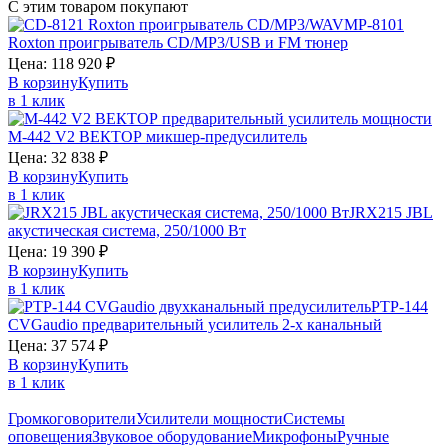
С этим товаром покупают
MP-8101
Roxton
проигрыватель CD/MP3/USB и FM тюнер
Цена:
118 920
₽
В корзину
Купить
в 1 клик
М-442 V2
ВЕКТОР
микшер-предусилитель
Цена:
32 838
₽
В корзину
Купить
в 1 клик
JRX215
JBL
акустическая система, 250/1000 Вт
Цена:
19 390
₽
В корзину
Купить
в 1 клик
PTP-144
CVGaudio
предварительный усилитель 2-х канальный
Цена:
37 574
₽
В корзину
Купить
в 1 клик
Громкоговорители
Усилители мощности
Системы
оповещения
Звуковое оборудование
Микрофоны
Ручные