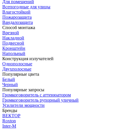
Для помещений
Всепогодные для улицы
Влагостойкий
Пожарозащита
Вандалозащита
Способ монтажа
Врезной
Накладной
Подвесной
Кронштейн
Напольный
Конструкция излучателей
Однополосные
Двухполосные
Популярные цвета
Белый
Черный
Популярные запросы
Громкоговоритель с аттенюатором
Громкоговоритель рупорный уличный
Усилители мощности
Бренды
ВЕКТОР
Roxton
Inter-M