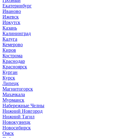
Грозный
Екатеринбург
Иваново
Ижевск
Иркутск
Казань
Калининград
Калуга
Кемерово
Киров
Кострома
Краснодар
Красноярск
Курган
Курск
Липецк
Магнитогорск
Махачкала
Мурманск
Набережные Челны
Нижний Новгород
Нижний Тагил
Новокузнецк
Новосибирск
Омск