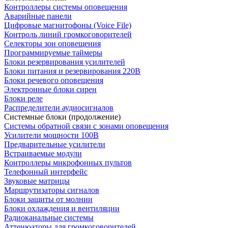
Контроллеры системы оповещения
Аварийные панели
Цифровые магнитофоны (Voice File)
Контроль линий громкоговорителей
Селекторы зон оповещения
Программируемые таймеры
Блоки резервирования усилителей
Блоки питания и резервирования 220В
Блоки речевого оповещения
Электронные блоки сирен
Блоки реле
Распределители аудиосигналов
Системные блоки (продолжение)
Системы обратной связи с зонами оповещения
Усилители мощности 100В
Предварительные усилители
Встраиваемые модули
Контроллеры микрофонных пультов
Телефонный интерфейс
Звуковые матрицы
Маршрутизаторы сигналов
Блоки защиты от молнии
Блоки охлаждения и вентиляции
Радиоканальные системы
Аттенюаторы для громкоговорителей