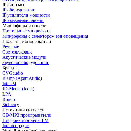
IP системы
IP оборудование
IP усилители мощности
IP вызывные панели
Микрофоны и панели
Настольные микрофоны
Микрофоны с селектором зон оповещения
Пожарные оповещатели
Речевые
Светозвуковые
Акустические модули
Звуковое оборудование
Бренды
CVGaudio
Biamp (Apart Audio)
Inter-M
JD-Media (Jedia)
LPA
Rondo
Stelberry
Источники сигналов
CD/MP3 проигрыватели
Цифровые тюнеры FM
Internet радио
Устройства обработки звука