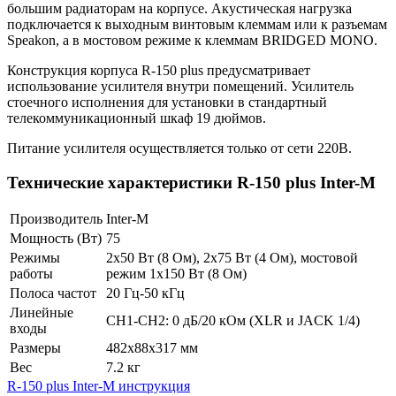
большим радиаторам на корпусе. Акустическая нагрузка
подключается к выходным винтовым клеммам или к разъемам
Speakon, а в мостовом режиме к клеммам BRIDGED MONO.
Конструкция корпуса R-150 plus предусматривает
использование усилителя внутри помещений. Усилитель
стоечного исполнения для установки в стандартный
телекоммуникационный шкаф 19 дюймов.
Питание усилителя осуществляется только от сети 220В.
Технические характеристики R-150 plus Inter-M
Производитель
Inter-M
Мощность (Вт)
75
Режимы
2х50 Вт (8 Ом), 2х75 Вт (4 Ом), мостовой
работы
режим 1х150 Вт (8 Ом)
Полоса частот
20 Гц-50 кГц
Линейные
CH1-CH2: 0 дБ/20 кОм (XLR и JACK 1/4)
входы
Размеры
482х88х317 мм
Вес
7.2 кг
R-150 plus Inter-M инструкция