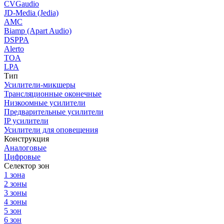
CVGaudio
JD-Media (Jedia)
AMC
Biamp (Apart Audio)
DSPPA
Alerto
TOA
LPA
Тип
Усилители-микшеры
Трансляционные оконечные
Низкоомные усилители
Предварительные усилители
IP усилители
Усилители для оповещения
Конструкция
Аналоговые
Цифровые
Селектор зон
1 зона
2 зоны
3 зоны
4 зоны
5 зон
6 зон