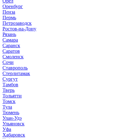
Орёл
Оренбург
Пенза
Пермь
Петрозаводск
Ростов-на-Дону
Рязань
Самара
Саранск
Саратов
Смоленск
Сочи
Ставрополь
Стерлитамак
Сургут
Тамбов
Тверь
Тольятти
Томск
Тула
Тюмень
Улан-Удэ
Ульяновск
Уфа
Хабаровск