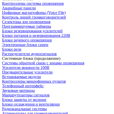
Контроллеры системы оповещения
Аварийные панели
Цифровые магнитофоны (Voice File)
Контроль линий громкоговорителей
Селекторы зон оповещения
Программируемые таймеры
Блоки резервирования усилителей
Блоки питания и резервирования 220В
Блоки речевого оповещения
Электронные блоки сирен
Блоки реле
Распределители аудиосигналов
Системные блоки (продолжение)
Системы обратной связи с зонами оповещения
Усилители мощности 100В
Предварительные усилители
Встраиваемые модули
Контроллеры микрофонных пультов
Телефонный интерфейс
Звуковые матрицы
Маршрутизаторы сигналов
Блоки защиты от молнии
Блоки охлаждения и вентиляции
Радиоканальные системы
Аттенюаторы для громкоговорителей