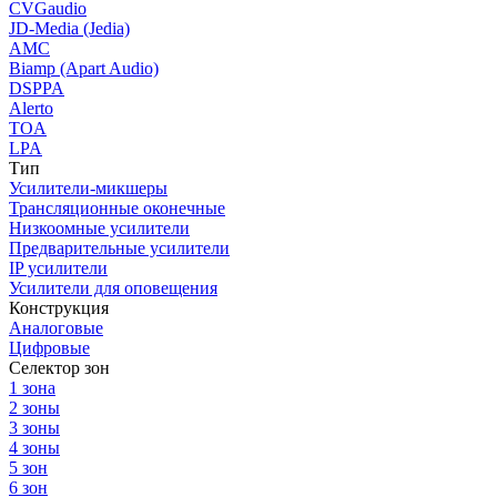
CVGaudio
JD-Media (Jedia)
AMC
Biamp (Apart Audio)
DSPPA
Alerto
TOA
LPA
Тип
Усилители-микшеры
Трансляционные оконечные
Низкоомные усилители
Предварительные усилители
IP усилители
Усилители для оповещения
Конструкция
Аналоговые
Цифровые
Селектор зон
1 зона
2 зоны
3 зоны
4 зоны
5 зон
6 зон