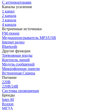
С аттенюаторами
Каналы усиления
1 канал
2 канала
3 канала
4 канала
Встроенные источники
FM-тюнер
Медиапроигрыватель MP3/USB
Internet радио
Bluetooth
Другие функции
Тревожные входы
Контроль линий
Модуль сообщений
Микрофонные панели
Встроенная Сирена
Питание
220В
220В/24В
Системы оповещения
Бренды
Inter-M
Roxton
МЕТА