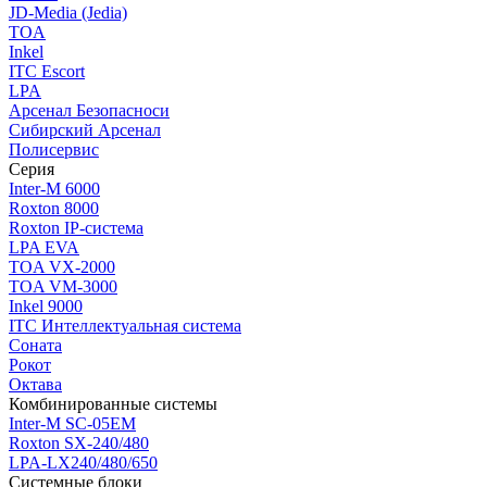
JD-Media (Jedia)
TOA
Inkel
ITC Escort
LPA
Арсенал Безопасноси
Сибирский Арсенал
Полисервис
Серия
Inter-M 6000
Roxton 8000
Roxton IP-система
LPA EVA
TOA VX-2000
TOA VM-3000
Inkel 9000
ITC Интеллектуальная система
Соната
Рокот
Октава
Комбинированные системы
Inter-M SC-05EM
Roxton SX-240/480
LPA-LX240/480/650
Системные блоки