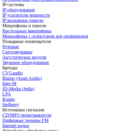
IP системы
IP оборудование
IP усилители мощности
IP вызывные панели
Микрофоны и панели
Настольные микрофоны
Микрофоны с селектором зон оповещения
Пожарные оповещатели
Речевые
Светозвуковые
Акустические модули
Звуковое оборудование
Бренды
CVGaudio
Biamp (Apart Audio)
Inter-M
JD-Media (Jedia)
LPA
Rondo
Stelberry
Источники сигналов
CD/MP3 проигрыватели
Цифровые тюнеры FM
Internet радио
Устройства обработки звука