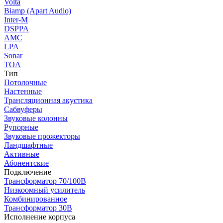
Volta
Biamp (Apart Audio)
Inter-M
DSPPA
AMC
LPA
Sonar
TOA
Тип
Потолочные
Настенные
Трансляционная акустика
Сабвуферы
Звуковые колонны
Рупорные
Звуковые прожекторы
Ландшафтные
Активные
Абонентские
Подключение
Трансформатор 70/100В
Низкоомный усилитель
Комбинированное
Трансформатор 30В
Исполнение корпуса