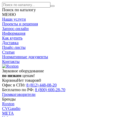
Поиск по каталогу
МЕНЮ
Наши услуги
Проекты и решения
Запрос-онлайн
Информация
Как купить
Доставка
Прайс-листы
Статьи
Нормативные документы
Контакты
Звуковое оборудование
по низким
ценам!
Корзина
Нет товаров
0
Офис в СПб:
8 (812)
448-08-20
Бесплатно по РФ:
8 (800)
600-28-70
Громкоговорители
Бренды
Roxton
CVGaudio
МЕТА