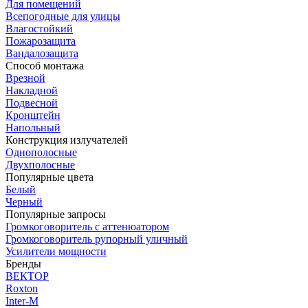
Для помещений
Всепогодные для улицы
Влагостойкий
Пожарозащита
Вандалозащита
Способ монтажа
Врезной
Накладной
Подвесной
Кронштейн
Напольный
Конструкция излучателей
Однополосные
Двухполосные
Популярные цвета
Белый
Черный
Популярные запросы
Громкоговоритель с аттенюатором
Громкоговоритель рупорный уличный
Усилители мощности
Бренды
ВЕКТОР
Roxton
Inter-M