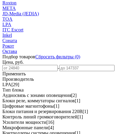
Roxton
МЕТА
JD-Media (JEDIA)
TOA
LPA
ITC Escort
Inkel
Соната
Рокот
Октава
Подбор товаров
Сбросить
фильтры
(0)
Цена, руб.
-
Применить
Производитель
LPA
[29]
Тип блока
Аудиосвязь с зонами оповещения
[2]
Блоки реле, коммутаторы сигналов
[1]
Цифровые магнитофоны
[1]
Блоки питания и резервирования 220В
[1]
Контроль линий громкоговорителей
[1]
Усилители мощности
[16]
Микрофонные панели
[4]
Контроллеры системы оповещения
[1]