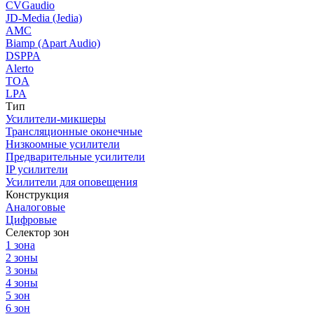
CVGaudio
JD-Media (Jedia)
AMC
Biamp (Apart Audio)
DSPPA
Alerto
TOA
LPA
Тип
Усилители-микшеры
Трансляционные оконечные
Низкоомные усилители
Предварительные усилители
IP усилители
Усилители для оповещения
Конструкция
Аналоговые
Цифровые
Селектор зон
1 зона
2 зоны
3 зоны
4 зоны
5 зон
6 зон