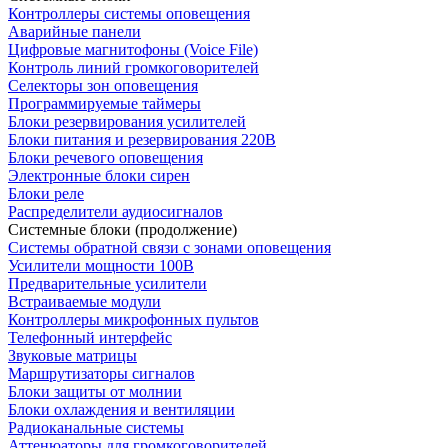
Контроллеры системы оповещения
Аварийные панели
Цифровые магнитофоны (Voice File)
Контроль линий громкоговорителей
Селекторы зон оповещения
Программируемые таймеры
Блоки резервирования усилителей
Блоки питания и резервирования 220В
Блоки речевого оповещения
Электронные блоки сирен
Блоки реле
Распределители аудиосигналов
Системные блоки (продолжение)
Системы обратной связи с зонами оповещения
Усилители мощности 100В
Предварительные усилители
Встраиваемые модули
Контроллеры микрофонных пультов
Телефонный интерфейс
Звуковые матрицы
Маршрутизаторы сигналов
Блоки защиты от молнии
Блоки охлаждения и вентиляции
Радиоканальные системы
Аттенюаторы для громкоговорителей