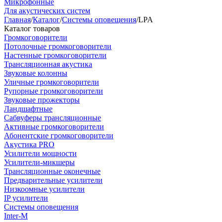
Микрофонные
Для акустических систем
Главная
/
Каталог
/
Системы оповещения
/
LPA
Каталог товаров
Громкоговорители
Потолочные громкоговорители
Настенные громкоговорители
Трансляционная акустика
Звуковые колонны
Уличные громкоговорители
Рупорные громкоговорители
Звуковые прожекторы
Ландшафтные
Сабвуферы трансляционные
Активные громкоговорители
Абонентские громкоговорители
Акустика PRO
Усилители мощности
Усилители-микшеры
Трансляционные оконечные
Предварительные усилители
Низкоомные усилители
IP усилители
Системы оповещения
Inter-M