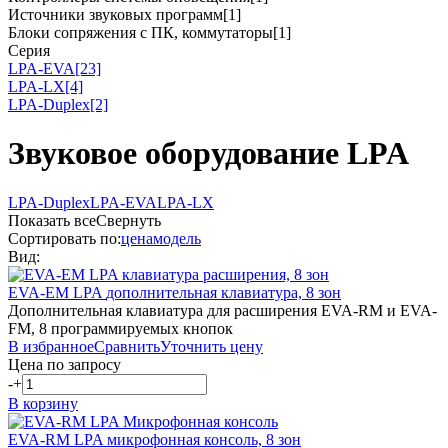
Источники звуковых программ
[1]
Блоки сопряжения с ПК, коммутаторы
[1]
Серия
LPA-EVA
[23]
LPA-LX
[4]
LPA-Duplex
[2]
Звуковое оборудование LPA
LPA-Duplex
LPA-EVA
LPA-LX
Показать все
Свернуть
Сортировать по:
цена
модель
Вид:
EVA-EM
LPA
дополнительная клавиатура, 8 зон
Дополнительная клавиатура для расширения EVA-RM и EVA-
FM, 8 программируемых кнопок
В избранное
Сравнить
Уточнить цену
Цена по запросу
-
+
В корзину
EVA-RM
LPA
микрофонная консоль, 8 зон