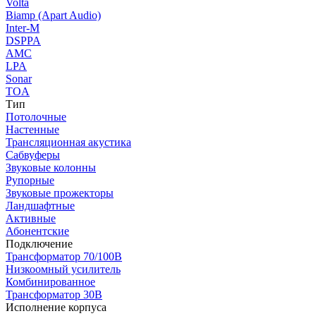
Volta
Biamp (Apart Audio)
Inter-M
DSPPA
AMC
LPA
Sonar
TOA
Тип
Потолочные
Настенные
Трансляционная акустика
Сабвуферы
Звуковые колонны
Рупорные
Звуковые прожекторы
Ландшафтные
Активные
Абонентские
Подключение
Трансформатор 70/100В
Низкоомный усилитель
Комбинированное
Трансформатор 30В
Исполнение корпуса