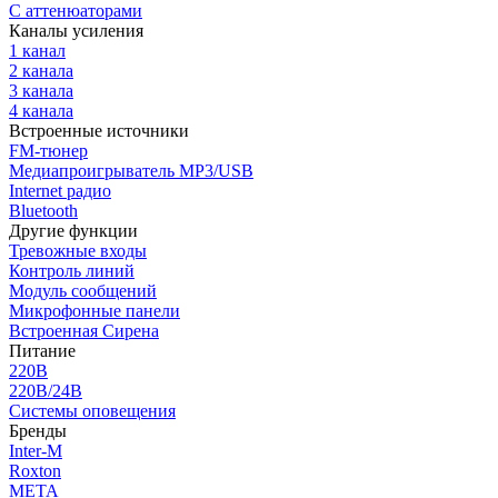
С аттенюаторами
Каналы усиления
1 канал
2 канала
3 канала
4 канала
Встроенные источники
FM-тюнер
Медиапроигрыватель MP3/USB
Internet радио
Bluetooth
Другие функции
Тревожные входы
Контроль линий
Модуль сообщений
Микрофонные панели
Встроенная Сирена
Питание
220В
220В/24В
Системы оповещения
Бренды
Inter-M
Roxton
МЕТА