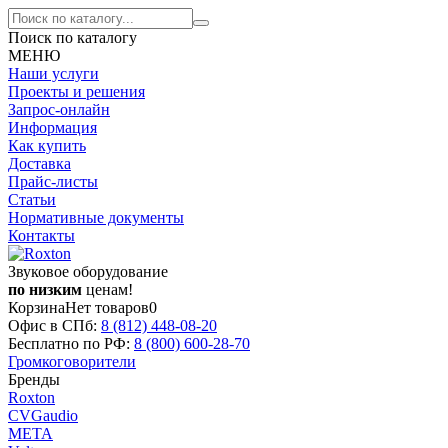
Поиск по каталогу
МЕНЮ
Наши услуги
Проекты и решения
Запрос-онлайн
Информация
Как купить
Доставка
Прайс-листы
Статьи
Нормативные документы
Контакты
Звуковое оборудование
по низким
ценам!
Корзина
Нет товаров
0
Офис в СПб:
8 (812)
448-08-20
Бесплатно по РФ:
8 (800)
600-28-70
Громкоговорители
Бренды
Roxton
CVGaudio
МЕТА