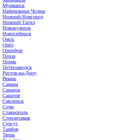
Мурманск
Набережные Челны
Нижний Новгород
Нижний Тагил
Новокузнецк
Новосибирск
Омск
Орёл
Оренбург
Пенза
Пермь
Петрозаводск
Ростов-на-Дону
Рязань
Самара
Саранск
Саратов
Смоленск
Сочи
Ставрополь
Стерлитамак
Сургут
Тамбов
Тверь