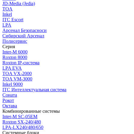
JD-Media (Jedia)
TOA
Inkel
ITC Escort
LPA
Арсенал Безопасноси
Сибирский Арсенал
Полисервис
Серия
Inter-M 6000
Roxton 8000
Roxton IP-система
LPA EVA
TOA VX-2000
TOA VM-3000
Inkel 9000
ITC Интеллектуальная система
Соната
Рокот
Октава
Комбинированные системы
Inter-M SC-05EM
Roxton SX-240/480
LPA-LX240/480/650
Системные блоки