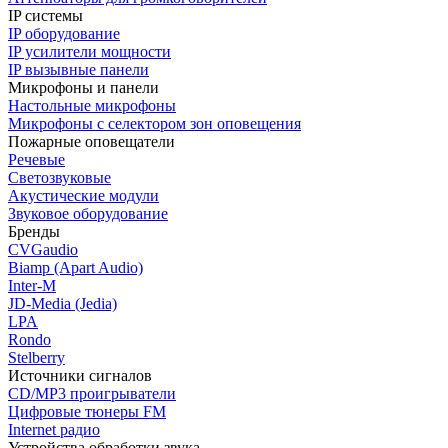
IP системы
IP оборудование
IP усилители мощности
IP вызывные панели
Микрофоны и панели
Настольные микрофоны
Микрофоны с селектором зон оповещения
Пожарные оповещатели
Речевые
Светозвуковые
Акустические модули
Звуковое оборудование
Бренды
CVGaudio
Biamp (Apart Audio)
Inter-M
JD-Media (Jedia)
LPA
Rondo
Stelberry
Источники сигналов
CD/MP3 проигрыватели
Цифровые тюнеры FM
Internet радио
Устройства обработки звука