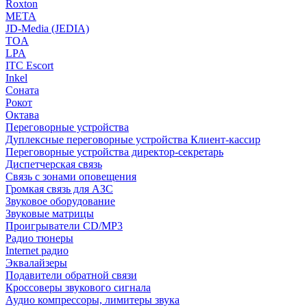
Roxton
МЕТА
JD-Media (JEDIA)
TOA
LPA
ITC Escort
Inkel
Соната
Рокот
Октава
Переговорные устройства
Дуплексные переговорные устройства Клиент-кассир
Переговорные устройства директор-секретарь
Диспетчерская связь
Связь с зонами оповещения
Громкая связь для АЗС
Звуковое оборудование
Звуковые матрицы
Проигрыватели CD/MP3
Радио тюнеры
Internet радио
Эквалайзеры
Подавители обратной связи
Кроссоверы звукового сигнала
Аудио компрессоры, лимитеры звука