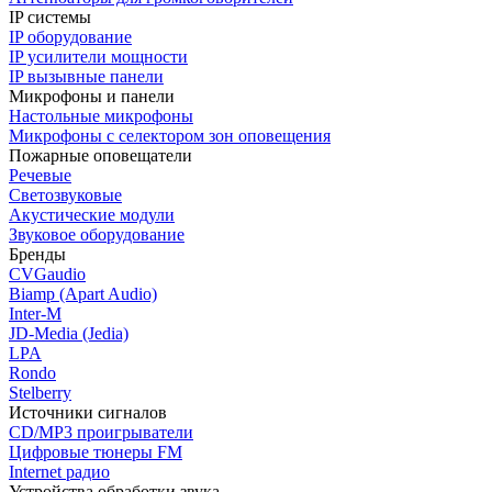
IP системы
IP оборудование
IP усилители мощности
IP вызывные панели
Микрофоны и панели
Настольные микрофоны
Микрофоны с селектором зон оповещения
Пожарные оповещатели
Речевые
Светозвуковые
Акустические модули
Звуковое оборудование
Бренды
CVGaudio
Biamp (Apart Audio)
Inter-M
JD-Media (Jedia)
LPA
Rondo
Stelberry
Источники сигналов
CD/MP3 проигрыватели
Цифровые тюнеры FM
Internet радио
Устройства обработки звука