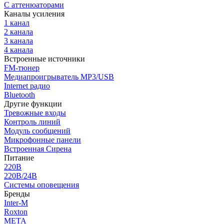
С аттенюаторами
Каналы усиления
1 канал
2 канала
3 канала
4 канала
Встроенные источники
FM-тюнер
Медиапроигрыватель MP3/USB
Internet радио
Bluetooth
Другие функции
Тревожные входы
Контроль линий
Модуль сообщений
Микрофонные панели
Встроенная Сирена
Питание
220В
220В/24В
Системы оповещения
Бренды
Inter-M
Roxton
МЕТА