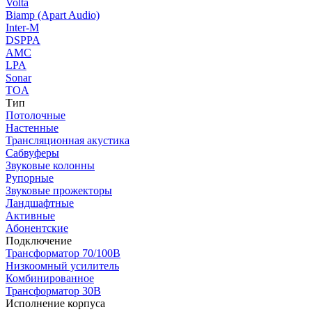
Volta
Biamp (Apart Audio)
Inter-M
DSPPA
AMC
LPA
Sonar
TOA
Тип
Потолочные
Настенные
Трансляционная акустика
Сабвуферы
Звуковые колонны
Рупорные
Звуковые прожекторы
Ландшафтные
Активные
Абонентские
Подключение
Трансформатор 70/100В
Низкоомный усилитель
Комбинированное
Трансформатор 30В
Исполнение корпуса