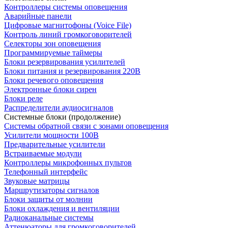
Контроллеры системы оповещения
Аварийные панели
Цифровые магнитофоны (Voice File)
Контроль линий громкоговорителей
Селекторы зон оповещения
Программируемые таймеры
Блоки резервирования усилителей
Блоки питания и резервирования 220В
Блоки речевого оповещения
Электронные блоки сирен
Блоки реле
Распределители аудиосигналов
Системные блоки (продолжение)
Системы обратной связи с зонами оповещения
Усилители мощности 100В
Предварительные усилители
Встраиваемые модули
Контроллеры микрофонных пультов
Телефонный интерфейс
Звуковые матрицы
Маршрутизаторы сигналов
Блоки защиты от молнии
Блоки охлаждения и вентиляции
Радиоканальные системы
Аттенюаторы для громкоговорителей