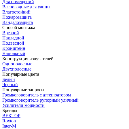
Для помещений
Всепогодные для улицы
Влагостойкий
Пожарозащита
Вандалозащита
Способ монтажа
Врезной
Накладной
Подвесной
Кронштейн
Напольный
Конструкция излучателей
Однополосные
Двухполосные
Популярные цвета
Белый
Черный
Популярные запросы
Громкоговоритель с аттенюатором
Громкоговоритель рупорный уличный
Усилители мощности
Бренды
ВЕКТОР
Roxton
Inter-M