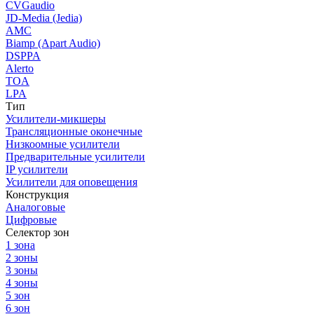
CVGaudio
JD-Media (Jedia)
AMC
Biamp (Apart Audio)
DSPPA
Alerto
TOA
LPA
Тип
Усилители-микшеры
Трансляционные оконечные
Низкоомные усилители
Предварительные усилители
IP усилители
Усилители для оповещения
Конструкция
Аналоговые
Цифровые
Селектор зон
1 зона
2 зоны
3 зоны
4 зоны
5 зон
6 зон