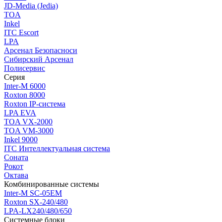
JD-Media (Jedia)
TOA
Inkel
ITC Escort
LPA
Арсенал Безопасноси
Сибирский Арсенал
Полисервис
Серия
Inter-M 6000
Roxton 8000
Roxton IP-система
LPA EVA
TOA VX-2000
TOA VM-3000
Inkel 9000
ITC Интеллектуальная система
Соната
Рокот
Октава
Комбинированные системы
Inter-M SC-05EM
Roxton SX-240/480
LPA-LX240/480/650
Системные блоки