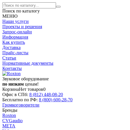
Поиск по каталогу
МЕНЮ
Наши услуги
Проекты и решения
Запрос-онлайн
Информация
Как купить
Доставка
Прайс-листы
Статьи
Нормативные документы
Контакты
Звуковое оборудование
по низким
ценам!
Корзина
Нет товаров
0
Офис в СПб:
8 (812)
448-08-20
Бесплатно по РФ:
8 (800)
600-28-70
Громкоговорители
Бренды
Roxton
CVGaudio
МЕТА