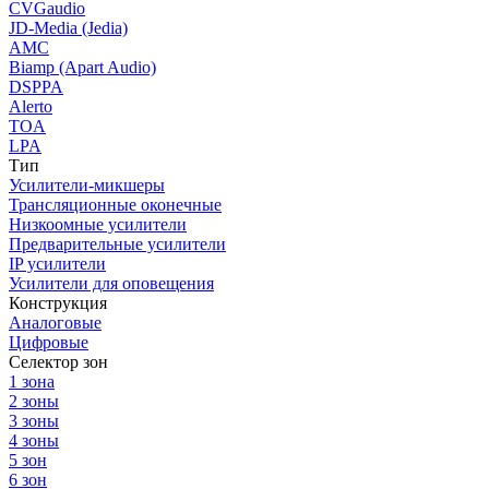
CVGaudio
JD-Media (Jedia)
AMC
Biamp (Apart Audio)
DSPPA
Alerto
TOA
LPA
Тип
Усилители-микшеры
Трансляционные оконечные
Низкоомные усилители
Предварительные усилители
IP усилители
Усилители для оповещения
Конструкция
Аналоговые
Цифровые
Селектор зон
1 зона
2 зоны
3 зоны
4 зоны
5 зон
6 зон