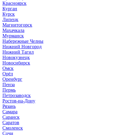
Красноярск
Курган
Курск
Липецк
Магнитогорск
Махачкала
Мурманск
Набережные Челны
Нижний Новгород
Нижний Тагил
Новокузнецк
Новосибирск
Омск
Орёл
Оренбург
Пенза
Пермь
Петрозаводск
Ростов-на-Дону
Рязань
Самара
Саранск
Саратов
Смоленск
Сочи