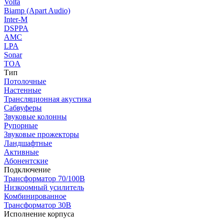
Volta
Biamp (Apart Audio)
Inter-M
DSPPA
AMC
LPA
Sonar
TOA
Тип
Потолочные
Настенные
Трансляционная акустика
Сабвуферы
Звуковые колонны
Рупорные
Звуковые прожекторы
Ландшафтные
Активные
Абонентские
Подключение
Трансформатор 70/100В
Низкоомный усилитель
Комбинированное
Трансформатор 30В
Исполнение корпуса