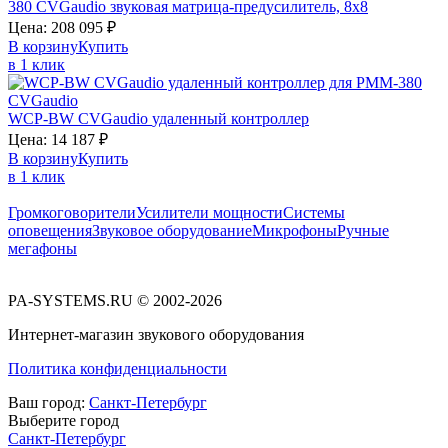
380
CVGaudio
звуковая матрица-предусилитель, 8х8
Цена:
208 095
₽
В корзину
Купить
в 1 клик
WCP-BW
CVGaudio
удаленный контроллер
Цена:
14 187
₽
В корзину
Купить
в 1 клик
Громкоговорители
Усилители мощности
Системы
оповещения
Звуковое оборудование
Микрофоны
Ручные
мегафоны
PA-SYSTEMS.RU © 2002-2026
Интернет-магазин звукового оборудования
Политика конфиденциальности
Ваш город:
Санкт-Петербург
Выберите город
Санкт-Петербург