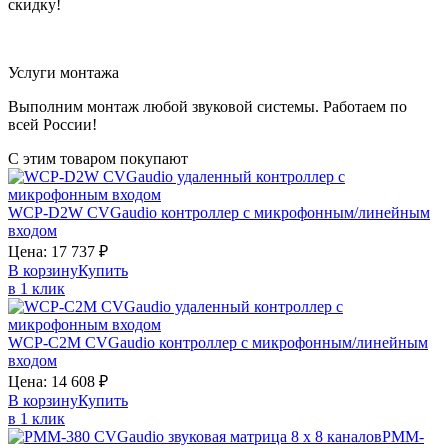
скидку!
Услуги монтажа
Выполним монтаж любой звуковой системы. Работаем по
всей России!
С этим товаром покупают
WCP-D2W
CVGaudio
контроллер с микрофонным/линейным
входом
Цена:
17 737
₽
В корзину
Купить
в 1 клик
WCP-C2M
CVGaudio
контроллер с микрофонным/линейным
входом
Цена:
14 608
₽
В корзину
Купить
в 1 клик
PMM-