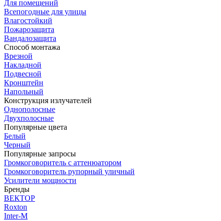
Для помещений
Всепогодные для улицы
Влагостойкий
Пожарозащита
Вандалозащита
Способ монтажа
Врезной
Накладной
Подвесной
Кронштейн
Напольный
Конструкция излучателей
Однополосные
Двухполосные
Популярные цвета
Белый
Черный
Популярные запросы
Громкоговоритель с аттенюатором
Громкоговоритель рупорный уличный
Усилители мощности
Бренды
ВЕКТОР
Roxton
Inter-M