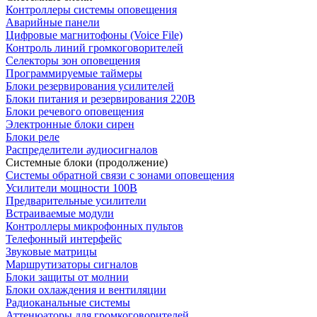
Контроллеры системы оповещения
Аварийные панели
Цифровые магнитофоны (Voice File)
Контроль линий громкоговорителей
Селекторы зон оповещения
Программируемые таймеры
Блоки резервирования усилителей
Блоки питания и резервирования 220В
Блоки речевого оповещения
Электронные блоки сирен
Блоки реле
Распределители аудиосигналов
Системные блоки (продолжение)
Системы обратной связи с зонами оповещения
Усилители мощности 100В
Предварительные усилители
Встраиваемые модули
Контроллеры микрофонных пультов
Телефонный интерфейс
Звуковые матрицы
Маршрутизаторы сигналов
Блоки защиты от молнии
Блоки охлаждения и вентиляции
Радиоканальные системы
Аттенюаторы для громкоговорителей