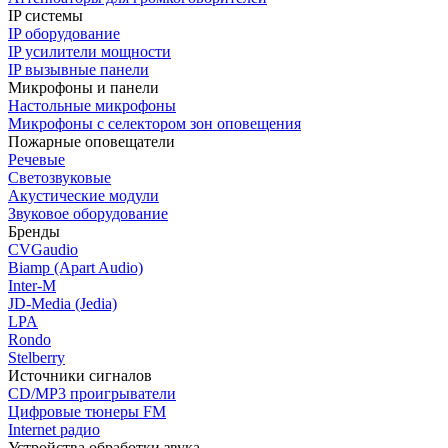
IP системы
IP оборудование
IP усилители мощности
IP вызывные панели
Микрофоны и панели
Настольные микрофоны
Микрофоны с селектором зон оповещения
Пожарные оповещатели
Речевые
Светозвуковые
Акустические модули
Звуковое оборудование
Бренды
CVGaudio
Biamp (Apart Audio)
Inter-M
JD-Media (Jedia)
LPA
Rondo
Stelberry
Источники сигналов
CD/MP3 проигрыватели
Цифровые тюнеры FM
Internet радио
Устройства обработки звука