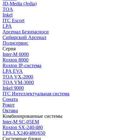
JD-Media (Jedia)
TOA
Inkel
ITC Escort
LPA
Арсенал Безопасноси
Сибирский Арсенал
Полисервис
Серия
Inter-M 6000
Roxton 8000
Roxton IP-система
LPA EVA
TOA VX-2000
TOA VM-3000
Inkel 9000
ITC Интеллектуальная система
Соната
Рокот
Октава
Комбинированные системы
Inter-M SC-05EM
Roxton SX-240/480
LPA-LX240/480/650
Системные блоки