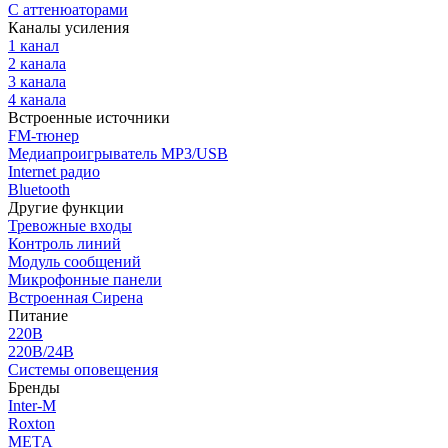
С аттенюаторами
Каналы усиления
1 канал
2 канала
3 канала
4 канала
Встроенные источники
FM-тюнер
Медиапроигрыватель MP3/USB
Internet радио
Bluetooth
Другие функции
Тревожные входы
Контроль линий
Модуль сообщений
Микрофонные панели
Встроенная Сирена
Питание
220В
220В/24В
Системы оповещения
Бренды
Inter-M
Roxton
МЕТА