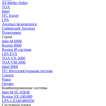
JD-Media (Jedia)
TOA
Inkel
ITC Escort
LPA
Арсенал Безопасноси
Сибирский Арсенал
Полисервис
Серия
Inter-M 6000
Roxton 8000
Roxton IP-система
LPA EVA
TOA VX-2000
TOA VM-3000
Inkel 9000
ITC Интеллектуальная система
Соната
Рокот
Октава
Комбинированные системы
Inter-M SC-05EM
Roxton SX-240/480
LPA-LX240/480/650
Системные блоки