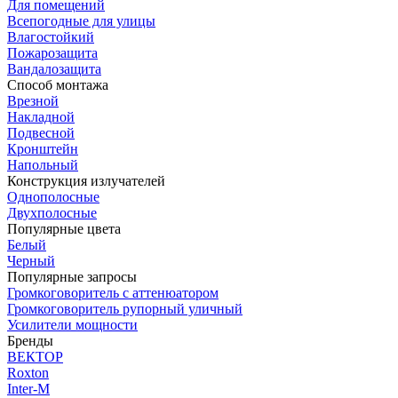
Для помещений
Всепогодные для улицы
Влагостойкий
Пожарозащита
Вандалозащита
Способ монтажа
Врезной
Накладной
Подвесной
Кронштейн
Напольный
Конструкция излучателей
Однополосные
Двухполосные
Популярные цвета
Белый
Черный
Популярные запросы
Громкоговоритель с аттенюатором
Громкоговоритель рупорный уличный
Усилители мощности
Бренды
ВЕКТОР
Roxton
Inter-M