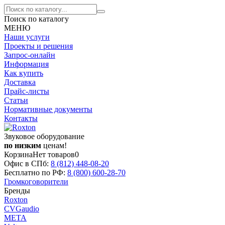
Поиск по каталогу
МЕНЮ
Наши услуги
Проекты и решения
Запрос-онлайн
Информация
Как купить
Доставка
Прайс-листы
Статьи
Нормативные документы
Контакты
Звуковое оборудование
по низким
ценам!
Корзина
Нет товаров
0
Офис в СПб:
8 (812)
448-08-20
Бесплатно по РФ:
8 (800)
600-28-70
Громкоговорители
Бренды
Roxton
CVGaudio
МЕТА