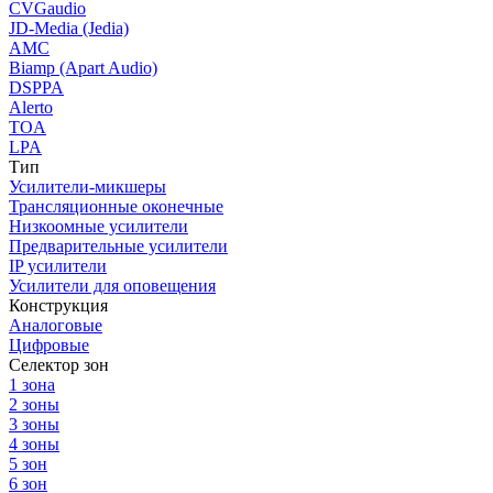
CVGaudio
JD-Media (Jedia)
AMC
Biamp (Apart Audio)
DSPPA
Alerto
TOA
LPA
Тип
Усилители-микшеры
Трансляционные оконечные
Низкоомные усилители
Предварительные усилители
IP усилители
Усилители для оповещения
Конструкция
Аналоговые
Цифровые
Селектор зон
1 зона
2 зоны
3 зоны
4 зоны
5 зон
6 зон