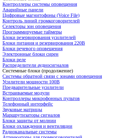
Контроллеры системы оповещения
Аварийные панели
Цифровые магнитофоны (Voice File)
Контроль линий громкоговорителей
Селекторы зон оповещения
Программируемые таймеры
Блоки резервирования усилителей
Блоки питания и резервирования 220В
Блоки речевого оповещения
Электронные блоки сирен
Блоки реле
Распределители аудиосигналов
Системные блоки (продолжение)
Системы обратной связи с зонами оповещения
Усилители мощности 100В
Предварительные усилители
Встраиваемые модули
Контроллеры микрофонных пультов
Телефонный интерфейс
Звуковые матрицы
Маршрутизаторы сигналов
Блоки защиты от молнии
Блоки охлаждения и вентиляции
Радиоканальные системы
Аттенюаторы для громкоговорителей