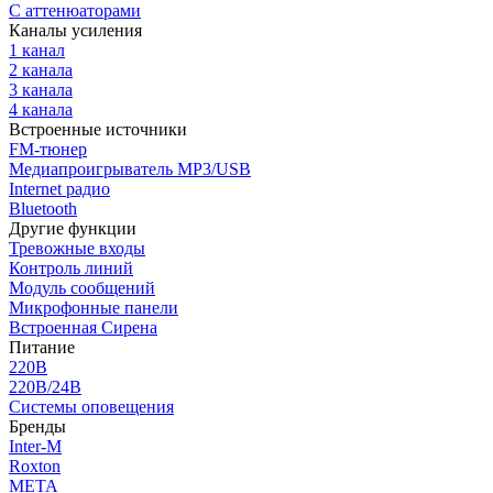
С аттенюаторами
Каналы усиления
1 канал
2 канала
3 канала
4 канала
Встроенные источники
FM-тюнер
Медиапроигрыватель MP3/USB
Internet радио
Bluetooth
Другие функции
Тревожные входы
Контроль линий
Модуль сообщений
Микрофонные панели
Встроенная Сирена
Питание
220В
220В/24В
Системы оповещения
Бренды
Inter-M
Roxton
МЕТА