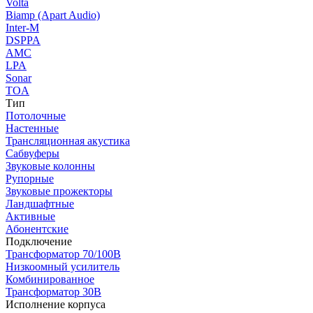
Volta
Biamp (Apart Audio)
Inter-M
DSPPA
AMC
LPA
Sonar
TOA
Тип
Потолочные
Настенные
Трансляционная акустика
Сабвуферы
Звуковые колонны
Рупорные
Звуковые прожекторы
Ландшафтные
Активные
Абонентские
Подключение
Трансформатор 70/100В
Низкоомный усилитель
Комбинированное
Трансформатор 30В
Исполнение корпуса