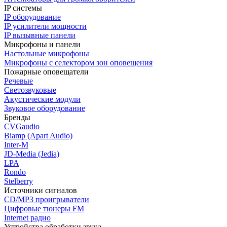
IP системы
IP оборудование
IP усилители мощности
IP вызывные панели
Микрофоны и панели
Настольные микрофоны
Микрофоны с селектором зон оповещения
Пожарные оповещатели
Речевые
Светозвуковые
Акустические модули
Звуковое оборудование
Бренды
CVGaudio
Biamp (Apart Audio)
Inter-M
JD-Media (Jedia)
LPA
Rondo
Stelberry
Источники сигналов
CD/MP3 проигрыватели
Цифровые тюнеры FM
Internet радио
Устройства обработки звука