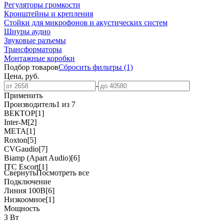
Регуляторы громкости
Кронштейны и крепления
Стойки для микрофонов и акустических систем
Шнуры аудио
Звуковые разъемы
Трансформаторы
Монтажные коробки
Подбор товаров
Сбросить
фильтры
(1)
Цена, руб.
-
Применить
Производитель
1 из 7
ВЕКТОР
[1]
Inter-M
[2]
МЕТА
[1]
Roxton
[5]
CVGaudio
[7]
Biamp (Apart Audio)
[6]
ITC Escort
[1]
Свернуть
Посмотреть все
Подключение
Линия 100В
[6]
Низкоомное
[1]
Мощность
3 Вт