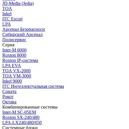
JD-Media (Jedia)
TOA
Inkel
ITC Escort
LPA
Арсенал Безопасноси
Сибирский Арсенал
Полисервис
Серия
Inter-M 6000
Roxton 8000
Roxton IP-система
LPA EVA
TOA VX-2000
TOA VM-3000
Inkel 9000
ITC Интеллектуальная система
Соната
Рокот
Октава
Комбинированные системы
Inter-M SC-05EM
Roxton SX-240/480
LPA-LX240/480/650
Системные блоки