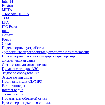
Inter-M
Roxton
МЕТА
JD-Media (JEDIA)
TOA
LPA
ITC Escort
Inkel
Соната
Рокот
Октава
Переговорные устройства
Дуплексные переговорные устройства Клиент-кассир
Переговорные устройства директор-секретарь
Диспетчерская связь
Связь с зонами оповещения
Громкая связь для АЗС
Звуковое оборудование
Звуковые матрицы
Проигрыватели CD/MP3
Радио тюнеры
Internet радио
Эквалайзеры
Подавители обратной связи
Кроссоверы звукового сигнала