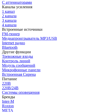
С аттенюаторами
Каналы усиления
1 канал
2 канала
3 канала
4 канала
Встроенные источники
FM-тюнер
Медиапроигрыватель MP3/USB
Internet радио
Bluetooth
Другие функции
Тревожные входы
Контроль линий
Модуль сообщений
Микрофонные панели
Встроенная Сирена
Питание
220В
220В/24В
Системы оповещения
Бренды
Inter-M
Roxton
МЕТА