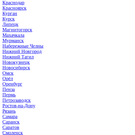
Краснодар
Красноярск
Курган
Курск
Липецк
Магнитогорск
Махачкала
Мурманск
Набережные Челны
Нижний Новгород
Нижний Тагил
Новокузнецк
Новосибирск
Омск
Орёл
Оренбург
Пенза
Пермь
Петрозаводск
Ростов-на-Дону
Рязань
Самара
Саранск
Саратов
Смоленск