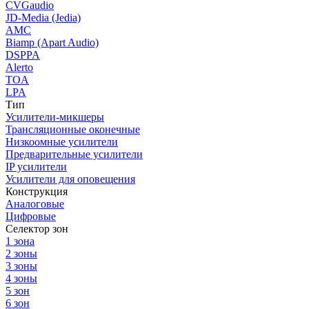
CVGaudio
JD-Media (Jedia)
AMC
Biamp (Apart Audio)
DSPPA
Alerto
TOA
LPA
Тип
Усилители-микшеры
Трансляционные оконечные
Низкоомные усилители
Предварительные усилители
IP усилители
Усилители для оповещения
Конструкция
Аналоговые
Цифровые
Селектор зон
1 зона
2 зоны
3 зоны
4 зоны
5 зон
6 зон