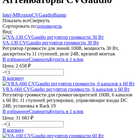
Inter-M
Roxton
CVGaudio
Biamp
Показать все
Свернуть
Сортировать по:
цена
модель
Вид:
VA-130
CVGaudio
регулятор громкости 30 Вт
Регулятор громкости для линий 100В, мощность 30 Вт,
дискретность 11 ступеней, реле 24В, врезной монтаж
В избранное
Сравнить
Купить в 1 клик
Цена:
2 658
₽
-
+
В корзину
VRA-660
CVGaudio
регулятор громкости, 6 каналов х 60 Вт
Регулятор громкости для громкоговорителей 100В, 6 каналов
х 60 Вт, 11 ступеней регулировки, управляющие входы DC
24В, установка в Rack 19
В избранное
Сравнить
Купить в 1 клик
Цена:
31 683
₽
-
+
В корзину