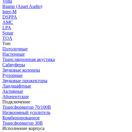
Volta
Biamp (Apart Audio)
Inter-M
DSPPA
AMC
LPA
Sonar
TOA
Тип
Потолочные
Настенные
Трансляционная акустика
Сабвуферы
Звуковые колонны
Рупорные
Звуковые прожекторы
Ландшафтные
Активные
Абонентские
Подключение
Трансформатор 70/100В
Низкоомный усилитель
Комбинированное
Трансформатор 30В
Исполнение корпуса