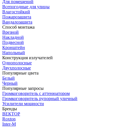
Для помещений
Всепогодные для улицы
Влагостойкий
Пожарозащита
Вандалозащита
Способ монтажа
Врезной
Накладной
Подвесной
Кронштейн
Напольный
Конструкция излучателей
Однополосные
Двухполосные
Популярные цвета
Белый
Черный
Популярные запросы
Громкоговоритель с аттенюатором
Громкоговоритель рупорный уличный
Усилители мощности
Бренды
ВЕКТОР
Roxton
Inter-M