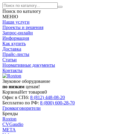
Поиск по каталогу
МЕНЮ
Наши услуги
Проекты и решения
Запрос-онлайн
Информация
Как купить
Доставка
Прайс-листы
Статьи
Нормативные документы
Контакты
Звуковое оборудование
по низким
ценам!
Корзина
Нет товаров
0
Офис в СПб:
8 (812)
448-08-20
Бесплатно по РФ:
8 (800)
600-28-70
Громкоговорители
Бренды
Roxton
CVGaudio
МЕТА