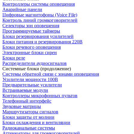
Контроллеры системы оповещения
Аварийные панели
Цифровые магнитофоны (Voice File)
Контроль линий громкоговорителей
Селекторы зон оповещения
Программируемые таймеры
Блоки резервирования усилителей
Блоки питания и резервирования 220В
Блоки речевого оповещения
Электронные блоки сирен
Блоки реле
Распределители аудиосигналов
Системные блоки (продолжение)
Системы обратной связи с зонами оповещения
Усилители мощности 100В
Предварительные усилители
Встраиваемые модули
Контроллеры микрофонных пультов
Телефонный интерфейс
Звуковые матрицы
Маршрутизаторы сигналов
Блоки защиты от молнии
Блоки охлаждения и вентиляции
Радиоканальные системы
Аттенюаторы для громкоговорителей