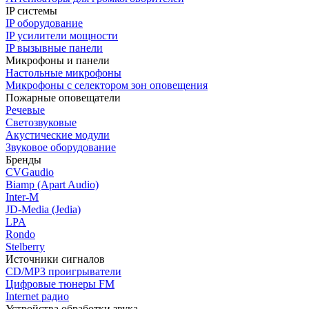
IP системы
IP оборудование
IP усилители мощности
IP вызывные панели
Микрофоны и панели
Настольные микрофоны
Микрофоны с селектором зон оповещения
Пожарные оповещатели
Речевые
Светозвуковые
Акустические модули
Звуковое оборудование
Бренды
CVGaudio
Biamp (Apart Audio)
Inter-M
JD-Media (Jedia)
LPA
Rondo
Stelberry
Источники сигналов
CD/MP3 проигрыватели
Цифровые тюнеры FM
Internet радио
Устройства обработки звука