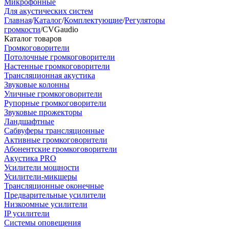
Микрофонные
Для акустических систем
Главная
/
Каталог
/
Комплектующие
/
Регуляторы
громкости
/
CVGaudio
Каталог товаров
Громкоговорители
Потолочные громкоговорители
Настенные громкоговорители
Трансляционная акустика
Звуковые колонны
Уличные громкоговорители
Рупорные громкоговорители
Звуковые прожекторы
Ландшафтные
Сабвуферы трансляционные
Активные громкоговорители
Абонентские громкоговорители
Акустика PRO
Усилители мощности
Усилители-микшеры
Трансляционные оконечные
Предварительные усилители
Низкоомные усилители
IP усилители
Системы оповещения