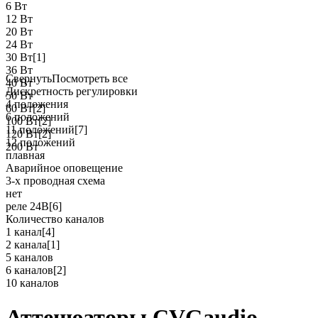
6 Вт
12 Вт
20 Вт
24 Вт
30 Вт
[1]
36 Вт
Свернуть
Посмотреть все
40 Вт
Дискретность регулировки
50 Вт
4 положения
60 Вт
[2]
6 положений
100 Вт
[2]
11 положений
[7]
120 Вт
[2]
12 положений
200 Вт
плавная
Аварийное оповещение
3-х проводная схема
нет
реле 24В
[6]
Количество каналов
1 канал
[4]
2 канала
[1]
5 каналов
6 каналов
[2]
10 каналов
Аттенюаторы CVGaudio