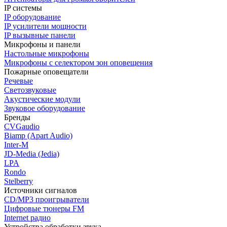
IP системы
IP оборудование
IP усилители мощности
IP вызывные панели
Микрофоны и панели
Настольные микрофоны
Микрофоны с селектором зон оповещения
Пожарные оповещатели
Речевые
Светозвуковые
Акустические модули
Звуковое оборудование
Бренды
CVGaudio
Biamp (Apart Audio)
Inter-M
JD-Media (Jedia)
LPA
Rondo
Stelberry
Источники сигналов
CD/MP3 проигрыватели
Цифровые тюнеры FM
Internet радио
Устройства обработки звука