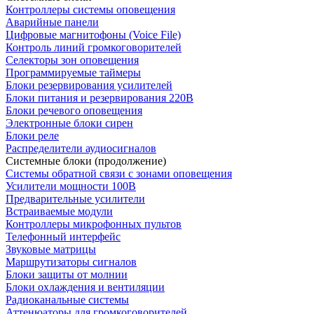
Контроллеры системы оповещения
Аварийные панели
Цифровые магнитофоны (Voice File)
Контроль линий громкоговорителей
Селекторы зон оповещения
Программируемые таймеры
Блоки резервирования усилителей
Блоки питания и резервирования 220В
Блоки речевого оповещения
Электронные блоки сирен
Блоки реле
Распределители аудиосигналов
Системные блоки (продолжение)
Системы обратной связи с зонами оповещения
Усилители мощности 100В
Предварительные усилители
Встраиваемые модули
Контроллеры микрофонных пультов
Телефонный интерфейс
Звуковые матрицы
Маршрутизаторы сигналов
Блоки защиты от молнии
Блоки охлаждения и вентиляции
Радиоканальные системы
Аттенюаторы для громкоговорителей