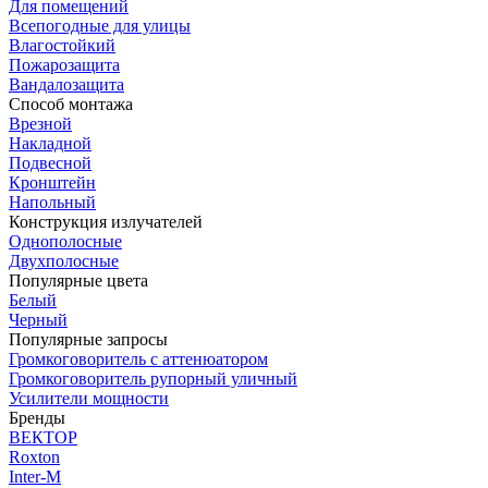
Для помещений
Всепогодные для улицы
Влагостойкий
Пожарозащита
Вандалозащита
Способ монтажа
Врезной
Накладной
Подвесной
Кронштейн
Напольный
Конструкция излучателей
Однополосные
Двухполосные
Популярные цвета
Белый
Черный
Популярные запросы
Громкоговоритель с аттенюатором
Громкоговоритель рупорный уличный
Усилители мощности
Бренды
ВЕКТОР
Roxton
Inter-M