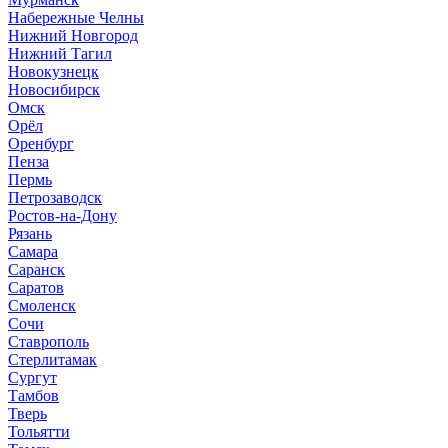
Набережные Челны
Нижний Новгород
Нижний Тагил
Новокузнецк
Новосибирск
Омск
Орёл
Оренбург
Пенза
Пермь
Петрозаводск
Ростов-на-Дону
Рязань
Самара
Саранск
Саратов
Смоленск
Сочи
Ставрополь
Стерлитамак
Сургут
Тамбов
Тверь
Тольятти