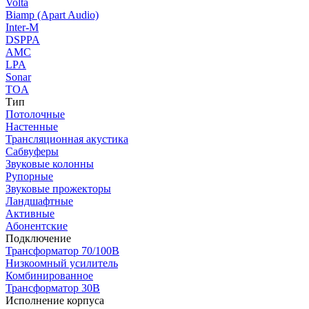
Volta
Biamp (Apart Audio)
Inter-M
DSPPA
AMC
LPA
Sonar
TOA
Тип
Потолочные
Настенные
Трансляционная акустика
Сабвуферы
Звуковые колонны
Рупорные
Звуковые прожекторы
Ландшафтные
Активные
Абонентские
Подключение
Трансформатор 70/100В
Низкоомный усилитель
Комбинированное
Трансформатор 30В
Исполнение корпуса