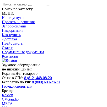
Поиск по каталогу
МЕНЮ
Наши услуги
Проекты и решения
Запрос-онлайн
Информация
Как купить
Доставка
Прайс-листы
Статьи
Нормативные документы
Контакты
Звуковое оборудование
по низким
ценам!
Корзина
Нет товаров
0
Офис в СПб:
8 (812)
448-08-20
Бесплатно по РФ:
8 (800)
600-28-70
Громкоговорители
Бренды
Roxton
CVGaudio
МЕТА