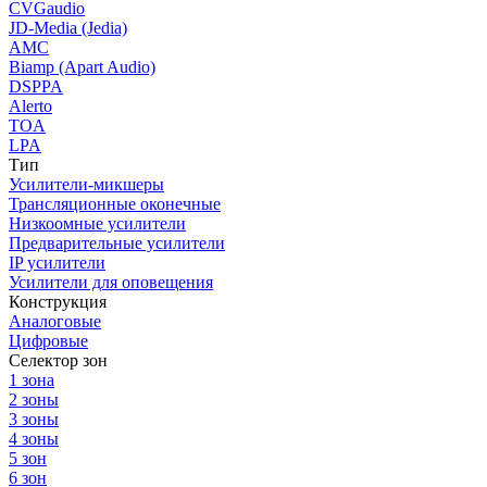
CVGaudio
JD-Media (Jedia)
AMC
Biamp (Apart Audio)
DSPPA
Alerto
TOA
LPA
Тип
Усилители-микшеры
Трансляционные оконечные
Низкоомные усилители
Предварительные усилители
IP усилители
Усилители для оповещения
Конструкция
Аналоговые
Цифровые
Селектор зон
1 зона
2 зоны
3 зоны
4 зоны
5 зон
6 зон