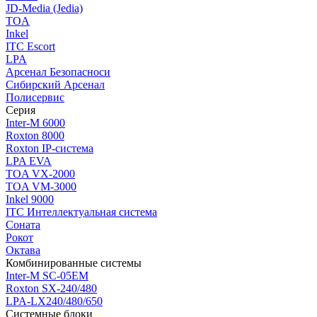
JD-Media (Jedia)
TOA
Inkel
ITC Escort
LPA
Арсенал Безопасноси
Сибирский Арсенал
Полисервис
Серия
Inter-M 6000
Roxton 8000
Roxton IP-система
LPA EVA
TOA VX-2000
TOA VM-3000
Inkel 9000
ITC Интеллектуальная система
Соната
Рокот
Октава
Комбинированные системы
Inter-M SC-05EM
Roxton SX-240/480
LPA-LX240/480/650
Системные блоки