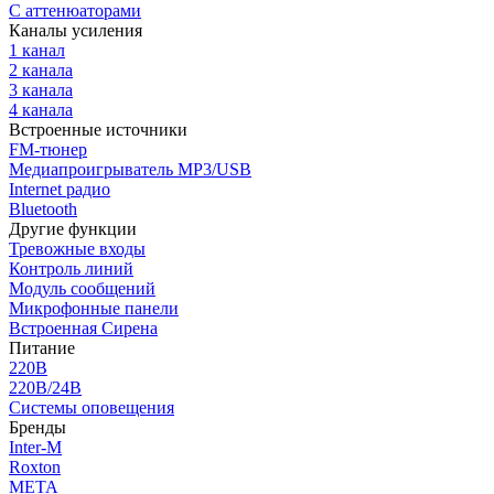
С аттенюаторами
Каналы усиления
1 канал
2 канала
3 канала
4 канала
Встроенные источники
FM-тюнер
Медиапроигрыватель MP3/USB
Internet радио
Bluetooth
Другие функции
Тревожные входы
Контроль линий
Модуль сообщений
Микрофонные панели
Встроенная Сирена
Питание
220В
220В/24В
Системы оповещения
Бренды
Inter-M
Roxton
МЕТА