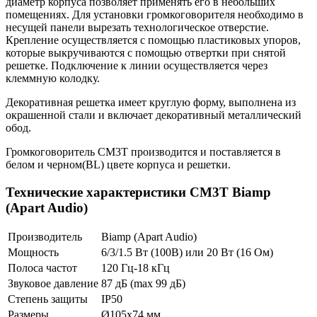
диаметр корпуса позволяет применять его в небольших
помещениях. Для установки громкоговорителя необходимо в
несущей панели вырезать технологическое отверстие.
Крепление осуществляется с помощью пластиковых упоров,
которые выкручиваются с помощью отвертки при снятой
решетке. Подключение к линии осуществляется через
клеммную колодку.
Декоративная решетка имеет круглую форму, выполнена из
окрашенной стали и включает декоративный металлический
обод.
Громкоговоритель CM3T производится и поставляется в
белом и черном(BL) цвете корпуса и решетки.
Технические характеристики CM3T Biamp
(Apart Audio)
Производитель
Biamp (Apart Audio)
Мощность
6/3/1.5 Вт (100В) или 20 Вт (16 Ом)
Полоса частот
120 Гц-18 кГц
Звуковое давление
87 дБ (max 99 дБ)
Степень защиты
IP50
Размеры
Ø105х74 мм