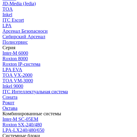
JD-Media (Jedia)
TOA
Inkel
ITC Escort
LPA
Арсенал Безопасноси
Сибирский Арсенал
Полисервис
Серия
Inter-M 6000
Roxton 8000
Roxton IP-система
LPA EVA
TOA VX-2000
TOA VM-3000
Inkel 9000
ITC Интеллектуальная система
Соната
Рокот
Октава
Комбинированные системы
Inter-M SC-05EM
Roxton SX-240/480
LPA-LX240/480/650
Системные блоки