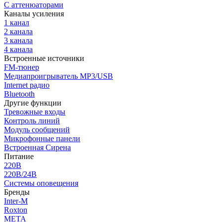
С аттенюаторами
Каналы усиления
1 канал
2 канала
3 канала
4 канала
Встроенные источники
FM-тюнер
Медиапроигрыватель MP3/USB
Internet радио
Bluetooth
Другие функции
Тревожные входы
Контроль линий
Модуль сообщений
Микрофонные панели
Встроенная Сирена
Питание
220В
220В/24В
Системы оповещения
Бренды
Inter-M
Roxton
МЕТА