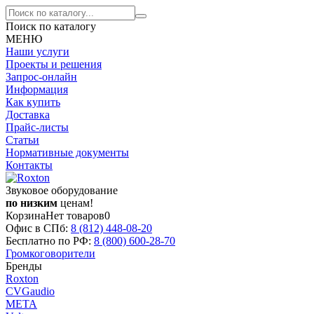
Поиск по каталогу
МЕНЮ
Наши услуги
Проекты и решения
Запрос-онлайн
Информация
Как купить
Доставка
Прайс-листы
Статьи
Нормативные документы
Контакты
Звуковое оборудование
по низким
ценам!
Корзина
Нет товаров
0
Офис в СПб:
8 (812)
448-08-20
Бесплатно по РФ:
8 (800)
600-28-70
Громкоговорители
Бренды
Roxton
CVGaudio
МЕТА