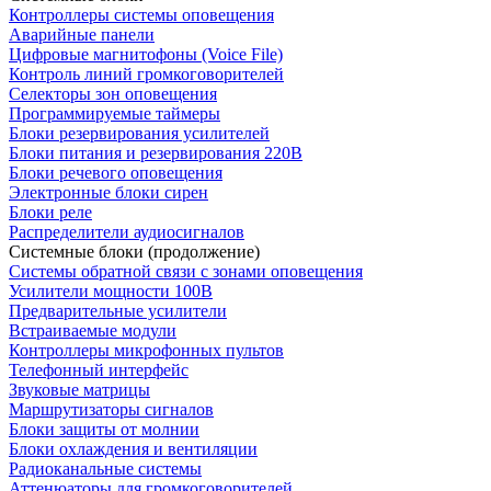
Контроллеры системы оповещения
Аварийные панели
Цифровые магнитофоны (Voice File)
Контроль линий громкоговорителей
Селекторы зон оповещения
Программируемые таймеры
Блоки резервирования усилителей
Блоки питания и резервирования 220В
Блоки речевого оповещения
Электронные блоки сирен
Блоки реле
Распределители аудиосигналов
Системные блоки (продолжение)
Системы обратной связи с зонами оповещения
Усилители мощности 100В
Предварительные усилители
Встраиваемые модули
Контроллеры микрофонных пультов
Телефонный интерфейс
Звуковые матрицы
Маршрутизаторы сигналов
Блоки защиты от молнии
Блоки охлаждения и вентиляции
Радиоканальные системы
Аттенюаторы для громкоговорителей