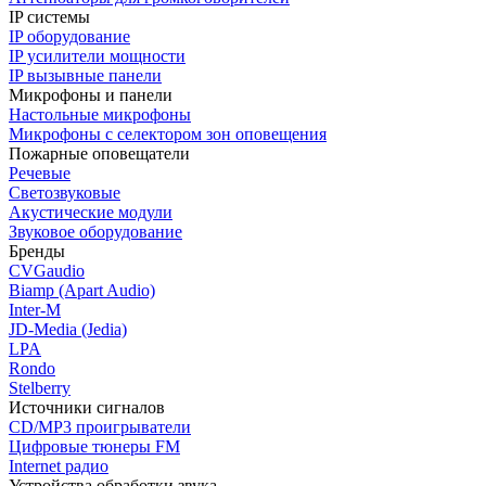
IP системы
IP оборудование
IP усилители мощности
IP вызывные панели
Микрофоны и панели
Настольные микрофоны
Микрофоны с селектором зон оповещения
Пожарные оповещатели
Речевые
Светозвуковые
Акустические модули
Звуковое оборудование
Бренды
CVGaudio
Biamp (Apart Audio)
Inter-M
JD-Media (Jedia)
LPA
Rondo
Stelberry
Источники сигналов
CD/MP3 проигрыватели
Цифровые тюнеры FM
Internet радио
Устройства обработки звука