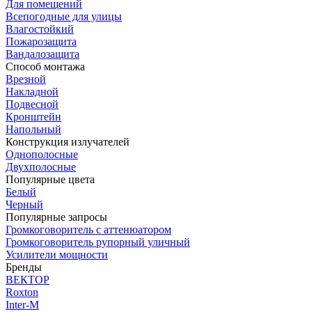
Для помещений
Всепогодные для улицы
Влагостойкий
Пожарозащита
Вандалозащита
Способ монтажа
Врезной
Накладной
Подвесной
Кронштейн
Напольный
Конструкция излучателей
Однополосные
Двухполосные
Популярные цвета
Белый
Черный
Популярные запросы
Громкоговоритель с аттенюатором
Громкоговоритель рупорный уличный
Усилители мощности
Бренды
ВЕКТОР
Roxton
Inter-M