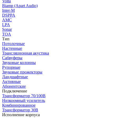
Volta
Biamp (Apart Audio)
Inter-M
DSPPA
AMC
LPA
Sonar
TOA
Тип
Потолочные
Настенные
Трансляционная акустика
Сабвуферы
Звуковые колонны
Рупорные
Звуковые прожекторы
Ландшафтные
Активные
Абонентские
Подключение
Трансформатор 70/100В
Низкоомный усилитель
Комбинированное
Трансформатор 30В
Исполнение корпуса