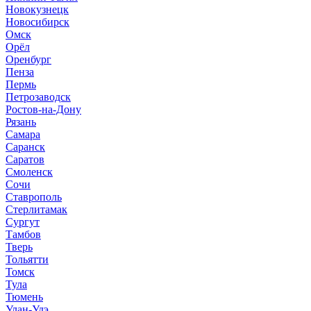
Новокузнецк
Новосибирск
Омск
Орёл
Оренбург
Пенза
Пермь
Петрозаводск
Ростов-на-Дону
Рязань
Самара
Саранск
Саратов
Смоленск
Сочи
Ставрополь
Стерлитамак
Сургут
Тамбов
Тверь
Тольятти
Томск
Тула
Тюмень
Улан-Удэ