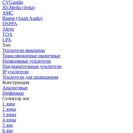
CVGaudio
JD-Media (Jedia)
AMC
Biamp (Apart Audio)
DSPPA
Alerto
TOA
LPA
Тип
Усилители-микшеры
Трансляционные оконечные
Низкоомные усилители
Предварительные усилители
IP усилители
Усилители для оповещения
Конструкция
Аналоговые
Цифровые
Селектор зон
1 зона
2 зоны
3 зоны
4 зоны
5 зон
6 зон