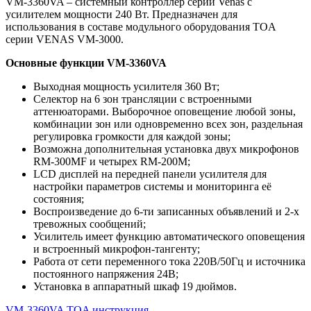
VM-3360VA – системный контроллер серии Venas c
усилителем мощности 240 Вт. Предназначен для
использования в составе модульного оборудования TOA
серии VENAS VM-3000.
Основные функции VM-3360VA
Выходная мощность усилителя 360 Вт;
Селектор на 6 зон трансляции с встроенными
аттенюаторами. Выборочное оповещение любой зоны,
комбинации зон или одновременно всех зон, раздельная
регулировка громкости для каждой зоны;
Возможна дополнительная установка двух микрофонов
RM-300MF и четырех RM-200M;
LCD дисплей на передней панели усилителя для
настройки параметров системы и мониторинга её
состояния;
Воспроизведение до 6-ти записанных объявлений и 2-х
тревожных сообщений;
Усилитель имеет функцию автоматического оповещения
и встроенный микрофон-тангенту;
Работа от сети переменного тока 220В/50Гц и источника
постоянного напряжения 24В;
Установка в аппаратный шкаф 19 дюймов.
VM-3360VA TOA инструкция