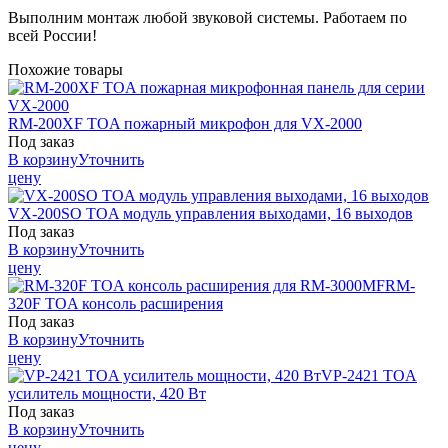
Выполним монтаж любой звуковой системы. Работаем по
всей России!
Похожие товары
RM-200XF
TOA
пожарный микрофон для VX-2000
Под заказ
В корзину
Уточнить
цену
VX-200SO
TOA
модуль управления выходами, 16 выходов
Под заказ
В корзину
Уточнить
цену
RM-
320F
TOA
консоль расширения
Под заказ
В корзину
Уточнить
цену
VP-2421
TOA
усилитель мощности, 420 Вт
Под заказ
В корзину
Уточнить
цену