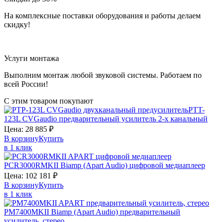
На комплексные поставки оборудования и работы делаем
скидку!
Услуги монтажа
Выполним монтаж любой звуковой системы. Работаем по
всей России!
С этим товаром покупают
PTT-
123L
CVGaudio
предварительный усилитель 2-х канальный
Цена:
28 885
₽
В корзину
Купить
в 1 клик
PCR3000RMKII
Biamp (Apart Audio)
цифровой медиаплеер
Цена:
102 181
₽
В корзину
Купить
в 1 клик
PM7400MKII
Biamp (Apart Audio)
предварительный
усилитель, стерео