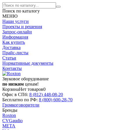
Поиск по каталогу
МЕНЮ
Наши услуги
Проекты и решения
Запрос-онлайн
Информация
Как купить
Доставка
Прайс-листы
Статьи
Нормативные документы
Контакты
Звуковое оборудование
по низким
ценам!
Корзина
Нет товаров
0
Офис в СПб:
8 (812)
448-08-20
Бесплатно по РФ:
8 (800)
600-28-70
Громкоговорители
Бренды
Roxton
CVGaudio
МЕТА