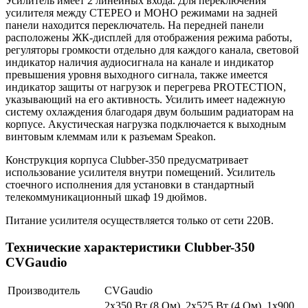
Усилитель имеет 2 линейных входа. Для переключения
усилителя между СТЕРЕО и МОНО режимами на задней
панели находится переключатель. На передней панели
расположены ЖК-дисплей для отображения режима работы,
регуляторы громкости отдельно для каждого канала, световой
индикатор наличия аудиосигнала на канале и индикатор
превышения уровня выходного сигнала, также имеется
индикатор защиты от нагрузок и перегрева PROTECTION,
указывающий на его активность. Усилить имеет надежную
систему охлаждения благодаря двум большим радиаторам на
корпусе. Акустическая нагрузка подключается к выходным
винтовым клеммам или к разъемам Speakon.
Конструкция корпуса Clubber-350 предусматривает
использование усилителя внутри помещений. Усилитель
стоечного исполнения для установки в стандартный
телекоммуникационный шкаф 19 дюймов.
Питание усилителя осуществляется только от сети 220В.
Технические характеристики Clubber-350
CVGaudio
Производитель
CVGaudio
2х350 Вт (8 Ом), 2х525 Вт (4 Ом), 1х900