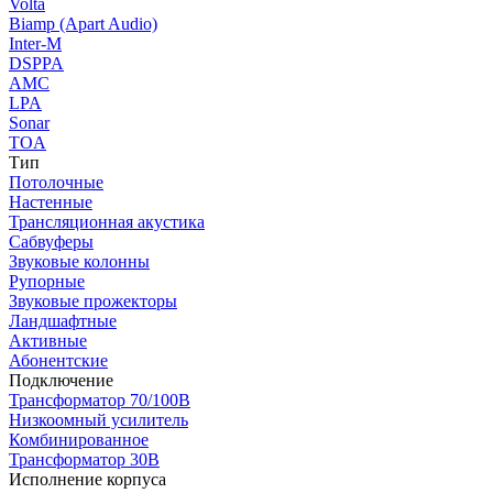
Volta
Biamp (Apart Audio)
Inter-M
DSPPA
AMC
LPA
Sonar
TOA
Тип
Потолочные
Настенные
Трансляционная акустика
Сабвуферы
Звуковые колонны
Рупорные
Звуковые прожекторы
Ландшафтные
Активные
Абонентские
Подключение
Трансформатор 70/100В
Низкоомный усилитель
Комбинированное
Трансформатор 30В
Исполнение корпуса