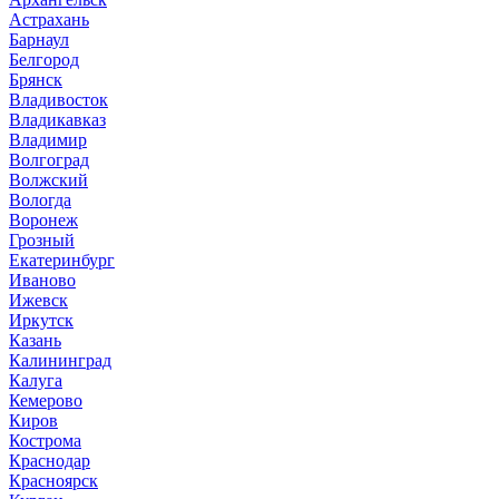
Астрахань
Барнаул
Белгород
Брянск
Владивосток
Владикавказ
Владимир
Волгоград
Волжский
Вологда
Воронеж
Грозный
Екатеринбург
Иваново
Ижевск
Иркутск
Казань
Калининград
Калуга
Кемерово
Киров
Кострома
Краснодар
Красноярск