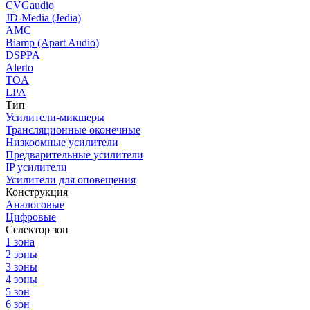
CVGaudio
JD-Media (Jedia)
AMC
Biamp (Apart Audio)
DSPPA
Alerto
TOA
LPA
Тип
Усилители-микшеры
Трансляционные оконечные
Низкоомные усилители
Предварительные усилители
IP усилители
Усилители для оповещения
Конструкция
Аналоговые
Цифровые
Селектор зон
1 зона
2 зоны
3 зоны
4 зоны
5 зон
6 зон