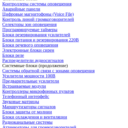
Контроллеры системы оповещения
Аварийные панели
Цифровые магнитофоны (Voice File)
Контроль линий громкоговорителей
Селекторы зон оповещения
Программируемые таймеры
Блоки резервирования усилителей
Блоки питания и резервирования 220В
Блоки речевого оповещения
Электронные блоки сирен
Блоки реле
Распределители аудиосигналов
Системные блоки (продолжение)
Системы обратной связи с зонами оповещения
Усилители мощности 100В
Предварительные усилители
Встраиваемые модули
Контроллеры микрофонных пультов
Телефонный интерфейс
Звуковые матрицы
Маршрутизаторы сигналов
Блоки защиты от молнии
Блоки охлаждения и вентиляции
Радиоканальные системы
Аттенюаторы для громкоговорителей