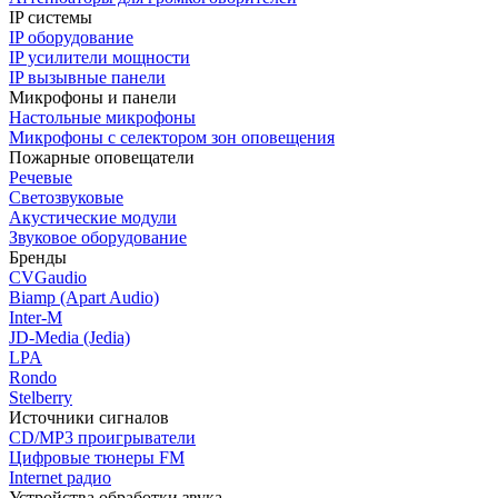
IP системы
IP оборудование
IP усилители мощности
IP вызывные панели
Микрофоны и панели
Настольные микрофоны
Микрофоны с селектором зон оповещения
Пожарные оповещатели
Речевые
Светозвуковые
Акустические модули
Звуковое оборудование
Бренды
CVGaudio
Biamp (Apart Audio)
Inter-M
JD-Media (Jedia)
LPA
Rondo
Stelberry
Источники сигналов
CD/MP3 проигрыватели
Цифровые тюнеры FM
Internet радио
Устройства обработки звука