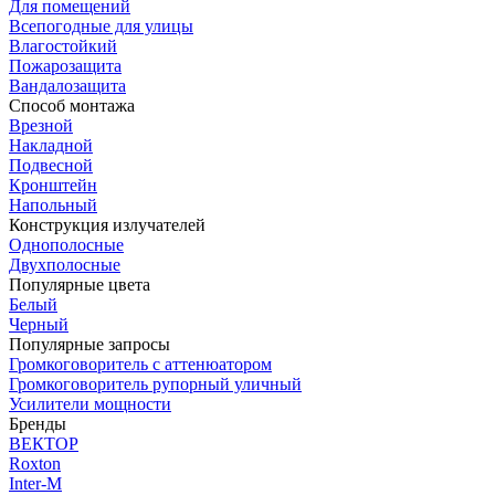
Для помещений
Всепогодные для улицы
Влагостойкий
Пожарозащита
Вандалозащита
Способ монтажа
Врезной
Накладной
Подвесной
Кронштейн
Напольный
Конструкция излучателей
Однополосные
Двухполосные
Популярные цвета
Белый
Черный
Популярные запросы
Громкоговоритель с аттенюатором
Громкоговоритель рупорный уличный
Усилители мощности
Бренды
ВЕКТОР
Roxton
Inter-M