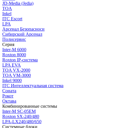
JD-Media (Jedia)
TOA
Inkel
ITC Escort
LPA
Арсенал Безопасноси
Сибирский Арсенал
Полисервис
Серия
Inter-M 6000
Roxton 8000
Roxton IP-система
LPA EVA
TOA VX-2000
TOA VM-3000
Inkel 9000
ITC Интеллектуальная система
Соната
Рокот
Октава
Комбинированные системы
Inter-M SC-05EM
Roxton SX-240/480
LPA-LX240/480/650
Системные блоки