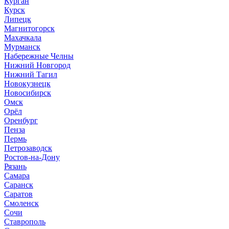
Курган
Курск
Липецк
Магнитогорск
Махачкала
Мурманск
Набережные Челны
Нижний Новгород
Нижний Тагил
Новокузнецк
Новосибирск
Омск
Орёл
Оренбург
Пенза
Пермь
Петрозаводск
Ростов-на-Дону
Рязань
Самара
Саранск
Саратов
Смоленск
Сочи
Ставрополь