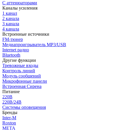
С аттенюаторами
Каналы усиления
1 канал
2 канала
3 канала
4 канала
Встроенные источники
FM-тюнер
Медиапроигрыватель MP3/USB
Internet радио
Bluetooth
Другие функции
Тревожные входы
Контроль линий
Модуль сообщений
Микрофонные панели
Встроенная Сирена
Питание
220В
220В/24В
Системы оповещения
Бренды
Inter-M
Roxton
МЕТА