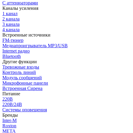
С аттенюаторами
Каналы усиления
1 канал
2 канала
3 канала
4 канала
Встроенные источники
FM-тюнер
Медиапроигрыватель MP3/USB
Internet радио
Bluetooth
Другие функции
Тревожные входы
Контроль линий
Модуль сообщений
Микрофонные панели
Встроенная Сирена
Питание
220В
220В/24В
Системы оповещения
Бренды
Inter-M
Roxton
МЕТА