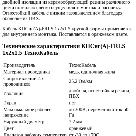
двойной изоляции из керамообразующей резины различного
цвета позволяют легко осуществлять монтаж и распайку.
Огнестойкий кабель с низким газовыделением благодаря
оболочке из ПВХ.
Кабель КПСнг(А)-FRLS 1х2х1.5 круглой формы применяется
для внутреннего монтажа. Поставляется в оранжевом цвете.
Технические характеристики КПСнг(А)-FRLS
1х2х1.5 ТехноКабель
Производитель
ТехноКабель
Материал проводника
медь, одиночная жила
Сопротивление 2-х
25.2 Ом/км
проводников
двойная, огнестойкая резина,
Изоляция
ПВХ
Экран
нет
Максимальное рабочее
до 300В, переменный ток 50
напряжение
Гц
Наружный диаметр
7.2 мм
Цвет
оранжевый
Диапазон рабочих температур
от -30 до +70С