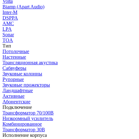
Volta
Biamp (Apart Audio)
Inter-M
DSPPA
AMC
LPA
Sonar
TOA
Тип
Потолочные
Настенные
Трансляционная акустика
Сабвуферы
Звуковые колонны
Рупорные
Звуковые прожекторы
Ландшафтные
Активные
Абонентские
Подключение
Трансформатор 70/100В
Низкоомный усилитель
Комбинированное
Трансформатор 30В
Исполнение корпуса