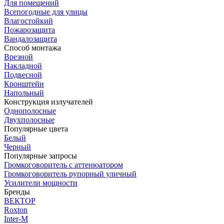
Для помещений
Всепогодные для улицы
Влагостойкий
Пожарозащита
Вандалозащита
Способ монтажа
Врезной
Накладной
Подвесной
Кронштейн
Напольный
Конструкция излучателей
Однополосные
Двухполосные
Популярные цвета
Белый
Черный
Популярные запросы
Громкоговоритель с аттенюатором
Громкоговоритель рупорный уличный
Усилители мощности
Бренды
ВЕКТОР
Roxton
Inter-M