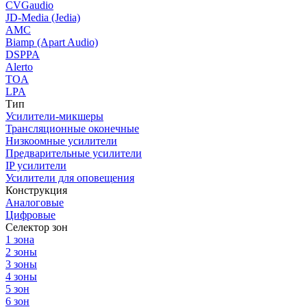
CVGaudio
JD-Media (Jedia)
AMC
Biamp (Apart Audio)
DSPPA
Alerto
TOA
LPA
Тип
Усилители-микшеры
Трансляционные оконечные
Низкоомные усилители
Предварительные усилители
IP усилители
Усилители для оповещения
Конструкция
Аналоговые
Цифровые
Селектор зон
1 зона
2 зоны
3 зоны
4 зоны
5 зон
6 зон