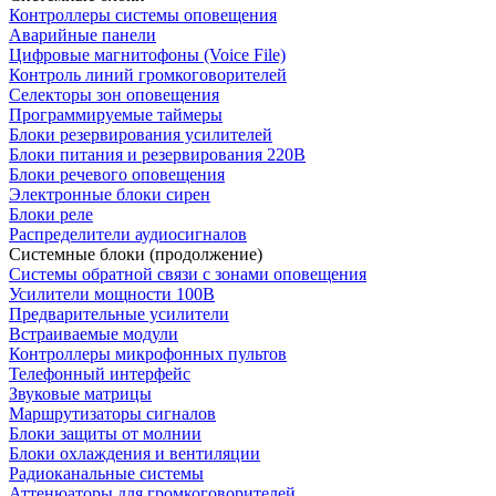
Контроллеры системы оповещения
Аварийные панели
Цифровые магнитофоны (Voice File)
Контроль линий громкоговорителей
Селекторы зон оповещения
Программируемые таймеры
Блоки резервирования усилителей
Блоки питания и резервирования 220В
Блоки речевого оповещения
Электронные блоки сирен
Блоки реле
Распределители аудиосигналов
Системные блоки (продолжение)
Системы обратной связи с зонами оповещения
Усилители мощности 100В
Предварительные усилители
Встраиваемые модули
Контроллеры микрофонных пультов
Телефонный интерфейс
Звуковые матрицы
Маршрутизаторы сигналов
Блоки защиты от молнии
Блоки охлаждения и вентиляции
Радиоканальные системы
Аттенюаторы для громкоговорителей