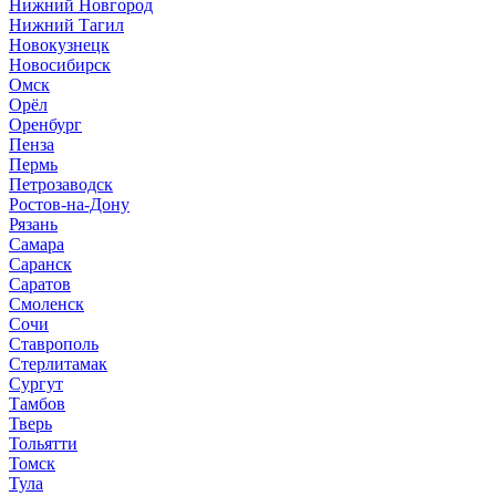
Нижний Новгород
Нижний Тагил
Новокузнецк
Новосибирск
Омск
Орёл
Оренбург
Пенза
Пермь
Петрозаводск
Ростов-на-Дону
Рязань
Самара
Саранск
Саратов
Смоленск
Сочи
Ставрополь
Стерлитамак
Сургут
Тамбов
Тверь
Тольятти
Томск
Тула