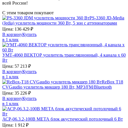
всей России!
С этим товаром покупают
PS-3360
JD-Media
(Jedia)
усилитель мощности 360 Вт, 5 зон с аттенюаторами
Цена:
136 429
₽
В корзину
Купить
в 1 клик
УМТ-4060
ВЕКТОР
усилитель трансляционный, 4 канала х 60
Вт
Цена:
57 213
₽
В корзину
Купить
в 1 клик
ReBox T18
CVGaudio
усилитель микшер 180 Вт, MP3/FM/Bluetooth
Цена:
35 226
₽
В корзину
Купить
в 1 клик
АСР-06.3.2-100В
МЕТА
блок акустический потолочный 6 Вт
Цена:
1 912
₽