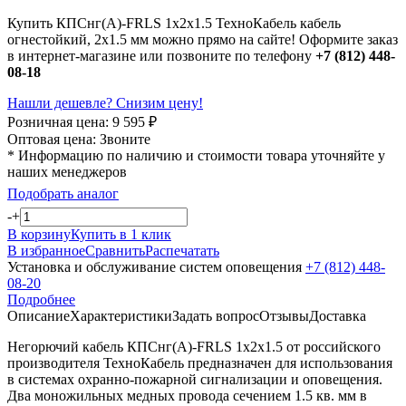
Купить КПСнг(А)-FRLS 1х2х1.5 ТехноКабель кабель
огнестойкий, 2х1.5 мм можно прямо на сайте! Оформите заказ
в интернет-магазине или позвоните по телефону
+7 (812) 448-
08-18
Нашли дешевле? Снизим цену!
Розничная цена:
9 595
₽
Оптовая цена:
Звоните
* Информацию по наличию и стоимости товара уточняйте у
наших менеджеров
Подобрать аналог
-
+
В корзину
Купить в 1 клик
В избранное
Сравнить
Распечатать
Установка и обслуживание систем оповещения
+7 (812) 448-
08-20
Подробнее
Описание
Характеристики
Задать вопрос
Отзывы
Доставка
Негорючий кабель КПСнг(А)-FRLS 1х2х1.5 от российского
производителя ТехноКабель предназначен для использования
в системах охранно-пожарной сигнализации и оповещения.
Два моножильных медных провода сечением 1.5 кв. мм в