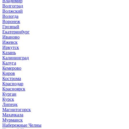
Владимир
Волгоград
Волжский
Вологда
Воронеж
Грозный
Екатеринбург
Иваново
Ижевск
Иркутск
Казань
Калининград
Калуга
Кемерово
Киров
Кострома
Краснодар
Красноярск
Курган
Курск
Липецк
Магнитогорск
Махачкала
Мурманск
Набережные Челны