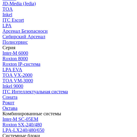
JD-Media (Jedia)
TOA
Inkel
ITC Escort
LPA
Арсенал Безопасноси
Сибирский Арсенал
Полисервис
Серия
Inter-M 6000
Roxton 8000
Roxton IP-система
LPA EVA
TOA VX-2000
TOA VM-3000
Inkel 9000
ITC Интеллектуальная система
Соната
Рокот
Октава
Комбинированные системы
Inter-M SC-05EM
Roxton SX-240/480
LPA-LX240/480/650
Системные блоки