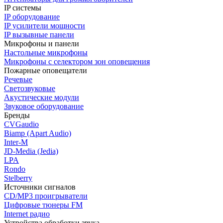
IP системы
IP оборудование
IP усилители мощности
IP вызывные панели
Микрофоны и панели
Настольные микрофоны
Микрофоны с селектором зон оповещения
Пожарные оповещатели
Речевые
Светозвуковые
Акустические модули
Звуковое оборудование
Бренды
CVGaudio
Biamp (Apart Audio)
Inter-M
JD-Media (Jedia)
LPA
Rondo
Stelberry
Источники сигналов
CD/MP3 проигрыватели
Цифровые тюнеры FM
Internet радио
Устройства обработки звука