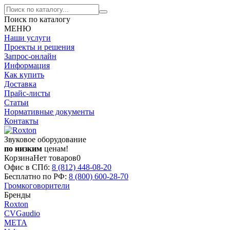
Поиск по каталогу
МЕНЮ
Наши услуги
Проекты и решения
Запрос-онлайн
Информация
Как купить
Доставка
Прайс-листы
Статьи
Нормативные документы
Контакты
Звуковое оборудование
по низким
ценам!
Корзина
Нет товаров
0
Офис в СПб:
8 (812)
448-08-20
Бесплатно по РФ:
8 (800)
600-28-70
Громкоговорители
Бренды
Roxton
CVGaudio
МЕТА