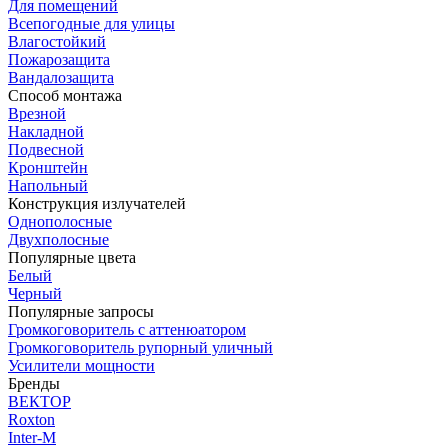
Для помещений
Всепогодные для улицы
Влагостойкий
Пожарозащита
Вандалозащита
Способ монтажа
Врезной
Накладной
Подвесной
Кронштейн
Напольный
Конструкция излучателей
Однополосные
Двухполосные
Популярные цвета
Белый
Черный
Популярные запросы
Громкоговоритель с аттенюатором
Громкоговоритель рупорный уличный
Усилители мощности
Бренды
ВЕКТОР
Roxton
Inter-M