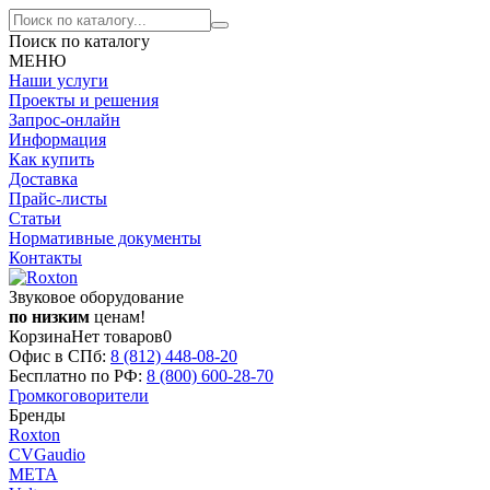
Поиск по каталогу
МЕНЮ
Наши услуги
Проекты и решения
Запрос-онлайн
Информация
Как купить
Доставка
Прайс-листы
Статьи
Нормативные документы
Контакты
Звуковое оборудование
по низким
ценам!
Корзина
Нет товаров
0
Офис в СПб:
8 (812)
448-08-20
Бесплатно по РФ:
8 (800)
600-28-70
Громкоговорители
Бренды
Roxton
CVGaudio
МЕТА