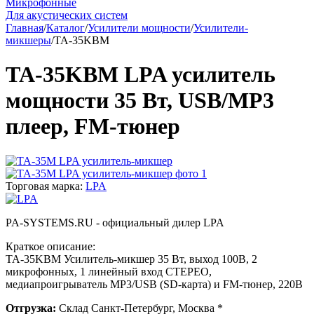
Микрофонные
Для акустических систем
Главная
/
Каталог
/
Усилители мощности
/
Усилители-
микшеры
/
TA-35KBM
TA-35KBM LPA усилитель
мощности 35 Вт, USB/MP3
плеер, FM-тюнер
Торговая марка:
LPA
PA-SYSTEMS.RU - официальный дилер LPA
Краткое описание:
TA-35KBM Усилитель-микшер 35 Вт, выход 100В, 2
микрофонных, 1 линейный вход СТЕРЕО,
медиапроигрыватель MP3/USB (SD-карта) и FM-тюнер, 220В
Отгрузка:
Склад Санкт-Петербург, Москва *