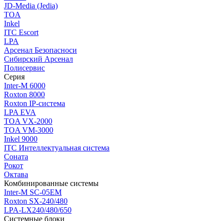
JD-Media (Jedia)
TOA
Inkel
ITC Escort
LPA
Арсенал Безопасноси
Сибирский Арсенал
Полисервис
Серия
Inter-M 6000
Roxton 8000
Roxton IP-система
LPA EVA
TOA VX-2000
TOA VM-3000
Inkel 9000
ITC Интеллектуальная система
Соната
Рокот
Октава
Комбинированные системы
Inter-M SC-05EM
Roxton SX-240/480
LPA-LX240/480/650
Системные блоки