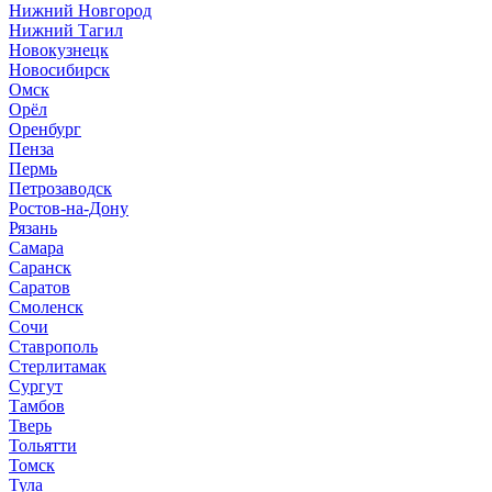
Нижний Новгород
Нижний Тагил
Новокузнецк
Новосибирск
Омск
Орёл
Оренбург
Пенза
Пермь
Петрозаводск
Ростов-на-Дону
Рязань
Самара
Саранск
Саратов
Смоленск
Сочи
Ставрополь
Стерлитамак
Сургут
Тамбов
Тверь
Тольятти
Томск
Тула