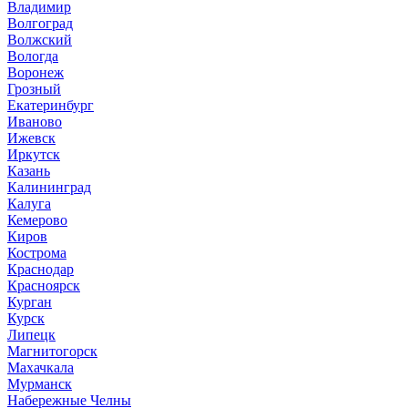
Владимир
Волгоград
Волжский
Вологда
Воронеж
Грозный
Екатеринбург
Иваново
Ижевск
Иркутск
Казань
Калининград
Калуга
Кемерово
Киров
Кострома
Краснодар
Красноярск
Курган
Курск
Липецк
Магнитогорск
Махачкала
Мурманск
Набережные Челны