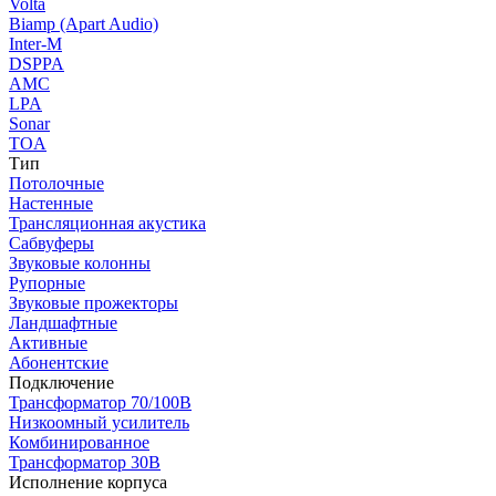
Volta
Biamp (Apart Audio)
Inter-M
DSPPA
AMC
LPA
Sonar
TOA
Тип
Потолочные
Настенные
Трансляционная акустика
Сабвуферы
Звуковые колонны
Рупорные
Звуковые прожекторы
Ландшафтные
Активные
Абонентские
Подключение
Трансформатор 70/100В
Низкоомный усилитель
Комбинированное
Трансформатор 30В
Исполнение корпуса