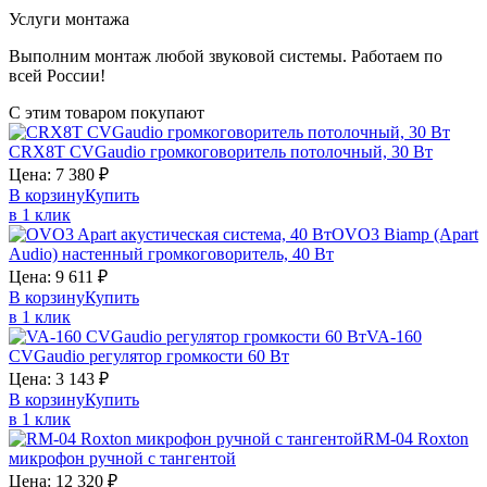
Услуги монтажа
Выполним монтаж любой звуковой системы. Работаем по
всей России!
С этим товаром покупают
CRX8T
CVGaudio
громкоговоритель потолочный, 30 Вт
Цена:
7 380
₽
В корзину
Купить
в 1 клик
OVO3
Biamp (Apart
Audio)
настенный громкоговоритель, 40 Вт
Цена:
9 611
₽
В корзину
Купить
в 1 клик
VA-160
CVGaudio
регулятор громкости 60 Вт
Цена:
3 143
₽
В корзину
Купить
в 1 клик
RM-04
Roxton
микрофон ручной с тангентой
Цена:
12 320
₽