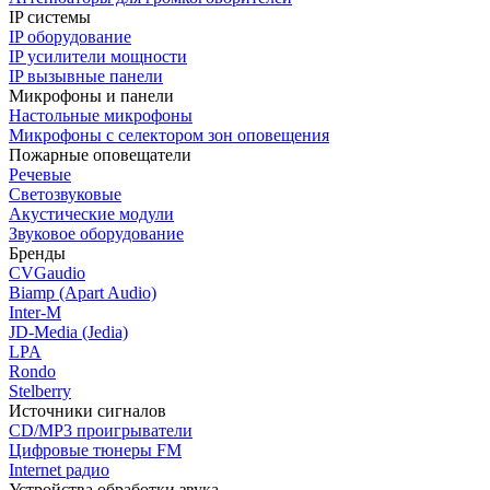
IP системы
IP оборудование
IP усилители мощности
IP вызывные панели
Микрофоны и панели
Настольные микрофоны
Микрофоны с селектором зон оповещения
Пожарные оповещатели
Речевые
Светозвуковые
Акустические модули
Звуковое оборудование
Бренды
CVGaudio
Biamp (Apart Audio)
Inter-M
JD-Media (Jedia)
LPA
Rondo
Stelberry
Источники сигналов
CD/MP3 проигрыватели
Цифровые тюнеры FM
Internet радио
Устройства обработки звука