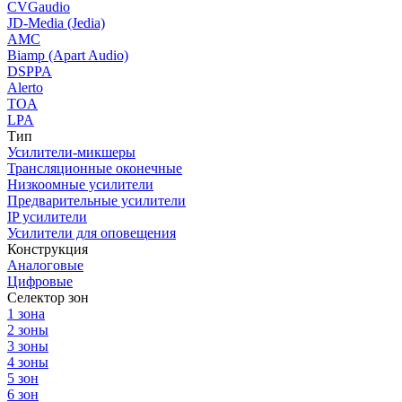
CVGaudio
JD-Media (Jedia)
AMC
Biamp (Apart Audio)
DSPPA
Alerto
TOA
LPA
Тип
Усилители-микшеры
Трансляционные оконечные
Низкоомные усилители
Предварительные усилители
IP усилители
Усилители для оповещения
Конструкция
Аналоговые
Цифровые
Селектор зон
1 зона
2 зоны
3 зоны
4 зоны
5 зон
6 зон