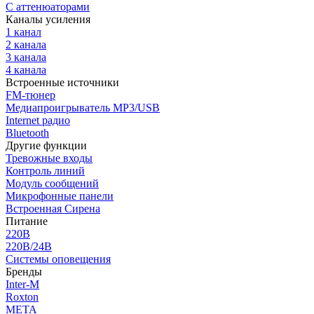
С аттенюаторами
Каналы усиления
1 канал
2 канала
3 канала
4 канала
Встроенные источники
FM-тюнер
Медиапроигрыватель MP3/USB
Internet радио
Bluetooth
Другие функции
Тревожные входы
Контроль линий
Модуль сообщений
Микрофонные панели
Встроенная Сирена
Питание
220В
220В/24В
Системы оповещения
Бренды
Inter-M
Roxton
МЕТА