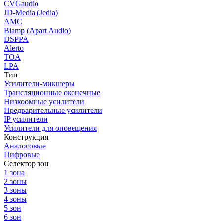
CVGaudio
JD-Media (Jedia)
AMC
Biamp (Apart Audio)
DSPPA
Alerto
TOA
LPA
Тип
Усилители-микшеры
Трансляционные оконечные
Низкоомные усилители
Предварительные усилители
IP усилители
Усилители для оповещения
Конструкция
Аналоговые
Цифровые
Селектор зон
1 зона
2 зоны
3 зоны
4 зоны
5 зон
6 зон