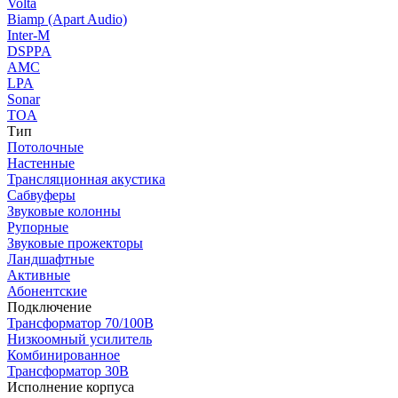
Volta
Biamp (Apart Audio)
Inter-M
DSPPA
AMC
LPA
Sonar
TOA
Тип
Потолочные
Настенные
Трансляционная акустика
Сабвуферы
Звуковые колонны
Рупорные
Звуковые прожекторы
Ландшафтные
Активные
Абонентские
Подключение
Трансформатор 70/100В
Низкоомный усилитель
Комбинированное
Трансформатор 30В
Исполнение корпуса