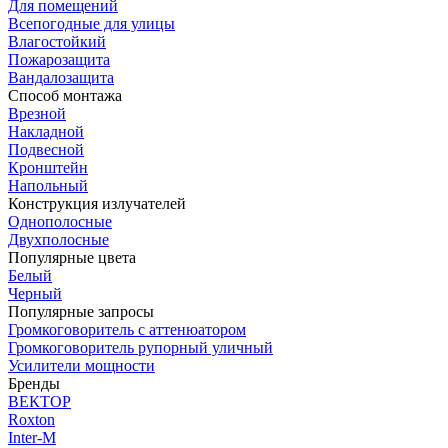
Для помещений
Всепогодные для улицы
Влагостойкий
Пожарозащита
Вандалозащита
Способ монтажа
Врезной
Накладной
Подвесной
Кронштейн
Напольный
Конструкция излучателей
Однополосные
Двухполосные
Популярные цвета
Белый
Черный
Популярные запросы
Громкоговоритель с аттенюатором
Громкоговоритель рупорный уличный
Усилители мощности
Бренды
ВЕКТОР
Roxton
Inter-M