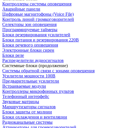
Контроллеры системы оповещения
Аварийные панели
Цифровые магнитофоны (Voice File)
Контроль линий громкоговорителей
Селекторы зон оповещения
Программируемые таймеры
Блоки резервирования усилителей
Блоки питания и резервирования 220В
Блоки речевого оповещения
Электронные блоки сирен
Блоки реле
Распределители аудиосигналов
Системные блоки (продолжение)
Системы обратной связи с зонами оповещения
Усилители мощности 100В
Предварительные усилители
Встраиваемые модули
Контроллеры микрофонных пультов
Телефонный интерфейс
Звуковые матрицы
Маршрутизаторы сигналов
Блоки защиты от молнии
Блоки охлаждения и вентиляции
Радиоканальные системы
Аттенюаторы для громкоговорителей