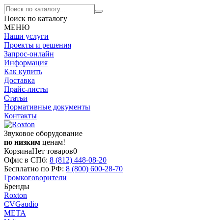
Поиск по каталогу
МЕНЮ
Наши услуги
Проекты и решения
Запрос-онлайн
Информация
Как купить
Доставка
Прайс-листы
Статьи
Нормативные документы
Контакты
Звуковое оборудование
по низким
ценам!
Корзина
Нет товаров
0
Офис в СПб:
8 (812)
448-08-20
Бесплатно по РФ:
8 (800)
600-28-70
Громкоговорители
Бренды
Roxton
CVGaudio
МЕТА