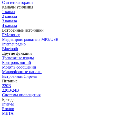
С аттенюаторами
Каналы усиления
1 канал
2 канала
3 канала
4 канала
Встроенные источники
FM-тюнер
Медиапроигрыватель MP3/USB
Internet радио
Bluetooth
Другие функции
Тревожные входы
Контроль линий
Модуль сообщений
Микрофонные панели
Встроенная Сирена
Питание
220В
220В/24В
Системы оповещения
Бренды
Inter-M
Roxton
МЕТА