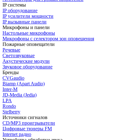
IP системы
IP оборудование
IP усилители мощности
IP вызывные панели
Микрофоны и панели
Настольные микрофоны
Микрофоны с селектором зон оповещения
Пожарные оповещатели
Речевые
Светозвуковые
Акустические модули
Звуковое оборудование
Бренды
CVGaudio
Biamp (Apart Audio)
Inter-M
JD-Media (Jedia)
LPA
Rondo
Stelberry
Источники сигналов
CD/MP3 проигрыватели
Цифровые тюнеры FM
Internet радио
Устройства обработки звука