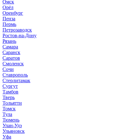
Омск
Орёл
Оренбург
Пенза
Пермь
Петрозаводск
Ростов-на-Дону
Рязань
Самара
Саранск
Саратов
Смоленск
Сочи
Ставрополь
Стерлитамак
Сургут
Тамбов
Тверь
Тольятти
Томск
Тула
Тюмень
Улан-Удэ
Ульяновск
Уфа