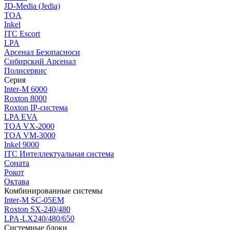
JD-Media (Jedia)
TOA
Inkel
ITC Escort
LPA
Арсенал Безопасноси
Сибирский Арсенал
Полисервис
Серия
Inter-M 6000
Roxton 8000
Roxton IP-система
LPA EVA
TOA VX-2000
TOA VM-3000
Inkel 9000
ITC Интеллектуальная система
Соната
Рокот
Октава
Комбинированные системы
Inter-M SC-05EM
Roxton SX-240/480
LPA-LX240/480/650
Системные блоки