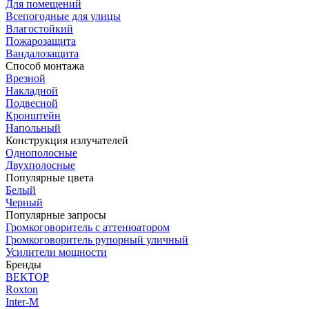
Для помещений
Всепогодные для улицы
Влагостойкий
Пожарозащита
Вандалозащита
Способ монтажа
Врезной
Накладной
Подвесной
Кронштейн
Напольный
Конструкция излучателей
Однополосные
Двухполосные
Популярные цвета
Белый
Черный
Популярные запросы
Громкоговоритель с аттенюатором
Громкоговоритель рупорный уличный
Усилители мощности
Бренды
ВЕКТОР
Roxton
Inter-M