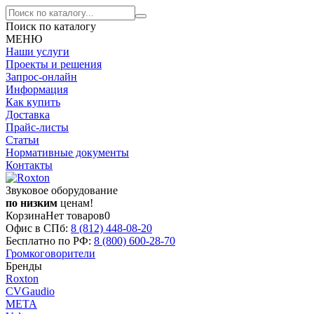
Поиск по каталогу
МЕНЮ
Наши услуги
Проекты и решения
Запрос-онлайн
Информация
Как купить
Доставка
Прайс-листы
Статьи
Нормативные документы
Контакты
Звуковое оборудование
по низким
ценам!
Корзина
Нет товаров
0
Офис в СПб:
8 (812)
448-08-20
Бесплатно по РФ:
8 (800)
600-28-70
Громкоговорители
Бренды
Roxton
CVGaudio
МЕТА