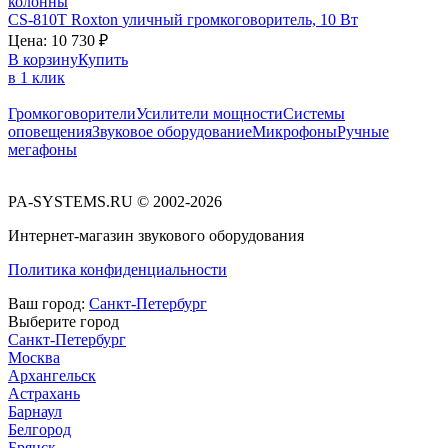
CS-810T
Roxton
уличный громкоговоритель, 10 Вт
Цена:
10 730
₽
В корзину
Купить
в 1 клик
Громкоговорители
Усилители мощности
Системы
оповещения
Звуковое оборудование
Микрофоны
Ручные
мегафоны
PA-SYSTEMS.RU © 2002-2026
Интернет-магазин звукового оборудования
Политика конфиденциальности
Ваш город:
Санкт-Петербург
Выберите город
Санкт-Петербург
Москва
Архангельск
Астрахань
Барнаул
Белгород
Брянск