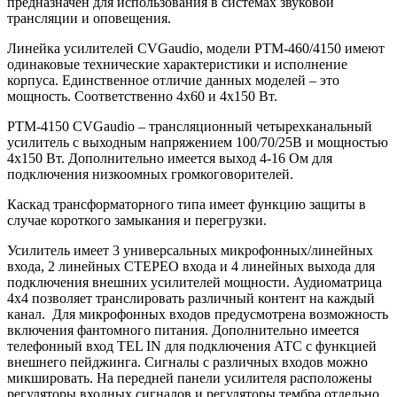
предназначен для использования в системах звуковой
трансляции и оповещения.
Линейка усилителей CVGaudio, модели PTM-460/4150 имеют
одинаковые технические характеристики и исполнение
корпуса. Единственное отличие данных моделей – это
мощность. Соответственно 4х60 и 4х150 Вт.
PTM-4150 CVGaudio – трансляционный четырехканальный
усилитель с выходным напряжением 100/70/25В и мощностью
4х150 Вт. Дополнительно имеется выход 4-16 Ом для
подключения низкоомных громкоговорителей.
Каскад трансформаторного типа имеет функцию защиты в
случае короткого замыкания и перегрузки.
Усилитель имеет 3 универсальных микрофонных/линейных
входа, 2 линейных СТЕРЕО входа и 4 линейных выхода для
подключения внешних усилителей мощности. Аудиоматрица
4х4 позволяет транслировать различный контент на каждый
канал. Для микрофонных входов предусмотрена возможность
включения фантомного питания. Дополнительно имеется
телефонный вход TEL IN для подключения АТС с функцией
внешнего пейджинга. Сигналы с различных входов можно
микшировать. На передней панели усилителя расположены
регуляторы входных сигналов и регуляторы тембра отдельно