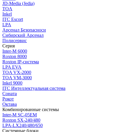
JD-Media (Jedia)
TOA
Inkel
ITC Escort
LPA
Арсенал Безопасноси
Сибирский Арсенал
Полисервис
Серия
Inter-M 6000
Roxton 8000
Roxton IP-система
LPA EVA
TOA VX-2000
TOA VM-3000
Inkel 9000
ITC Интеллектуальная система
Соната
Рокот
Октава
Комбинированные системы
Inter-M SC-05EM
Roxton SX-240/480
LPA-LX240/480/650
Системные блоки