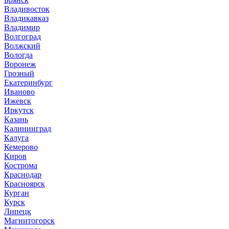
Владивосток
Владикавказ
Владимир
Волгоград
Волжский
Вологда
Воронеж
Грозный
Екатеринбург
Иваново
Ижевск
Иркутск
Казань
Калининград
Калуга
Кемерово
Киров
Кострома
Краснодар
Красноярск
Курган
Курск
Липецк
Магнитогорск