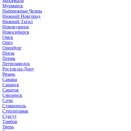
Махачкала
Мурманск
Набережные Челны
Нижний Новгород
Нижний Тагил
Новокузнецк
Новосибирск
Омск
Орёл
Оренбург
Пенза
Пермь
Петрозаводск
Ростов-на-Дону
Рязань
Самара
Саранск
Саратов
Смоленск
Сочи
Ставрополь
Стерлитамак
Сургут
Тамбов
Тверь