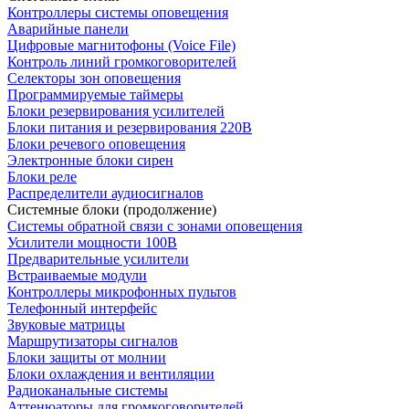
Контроллеры системы оповещения
Аварийные панели
Цифровые магнитофоны (Voice File)
Контроль линий громкоговорителей
Селекторы зон оповещения
Программируемые таймеры
Блоки резервирования усилителей
Блоки питания и резервирования 220В
Блоки речевого оповещения
Электронные блоки сирен
Блоки реле
Распределители аудиосигналов
Системные блоки (продолжение)
Системы обратной связи с зонами оповещения
Усилители мощности 100В
Предварительные усилители
Встраиваемые модули
Контроллеры микрофонных пультов
Телефонный интерфейс
Звуковые матрицы
Маршрутизаторы сигналов
Блоки защиты от молнии
Блоки охлаждения и вентиляции
Радиоканальные системы
Аттенюаторы для громкоговорителей