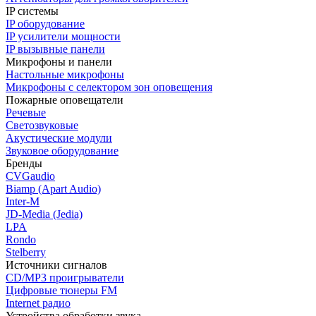
IP системы
IP оборудование
IP усилители мощности
IP вызывные панели
Микрофоны и панели
Настольные микрофоны
Микрофоны с селектором зон оповещения
Пожарные оповещатели
Речевые
Светозвуковые
Акустические модули
Звуковое оборудование
Бренды
CVGaudio
Biamp (Apart Audio)
Inter-M
JD-Media (Jedia)
LPA
Rondo
Stelberry
Источники сигналов
CD/MP3 проигрыватели
Цифровые тюнеры FM
Internet радио
Устройства обработки звука