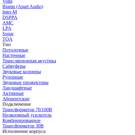
Volta
Biamp (Apart Audio)
Inter-M
DSPPA
AMC
LPA
Sonar
TOA
Тип
Потолочные
Настенные
Трансляционная акустика
Сабвуферы
Звуковые колонны
Рупорные
Звуковые прожекторы
Ландшафтные
Активные
Абонентские
Подключение
Трансформатор 70/100В
Низкоомный усилитель
Комбинированное
Трансформатор 30В
Исполнение корпуса