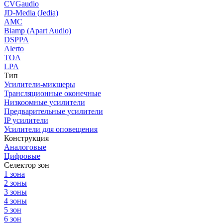
CVGaudio
JD-Media (Jedia)
AMC
Biamp (Apart Audio)
DSPPA
Alerto
TOA
LPA
Тип
Усилители-микшеры
Трансляционные оконечные
Низкоомные усилители
Предварительные усилители
IP усилители
Усилители для оповещения
Конструкция
Аналоговые
Цифровые
Селектор зон
1 зона
2 зоны
3 зоны
4 зоны
5 зон
6 зон