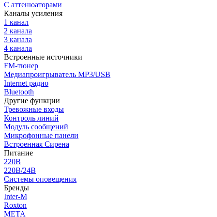
С аттенюаторами
Каналы усиления
1 канал
2 канала
3 канала
4 канала
Встроенные источники
FM-тюнер
Медиапроигрыватель MP3/USB
Internet радио
Bluetooth
Другие функции
Тревожные входы
Контроль линий
Модуль сообщений
Микрофонные панели
Встроенная Сирена
Питание
220В
220В/24В
Системы оповещения
Бренды
Inter-M
Roxton
МЕТА