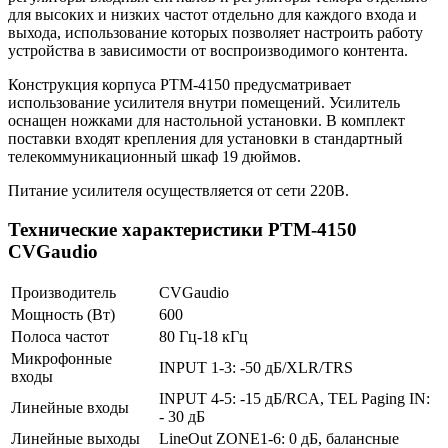
для высоких и низких частот отдельно для каждого входа и
выхода, использование которых позволяет настроить работу
устройства в зависимости от воспроизводимого контента.
Конструкция корпуса PTM-4150 предусматривает
использование усилителя внутри помещений. Усилитель
оснащен ножками для настольной установки. В комплект
поставки входят крепления для установки в стандартный
телекоммуникационный шкаф 19 дюймов.
Питание усилителя осуществляется от сети 220В.
Технические характеристики PTM-4150
CVGaudio
Производитель
CVGaudio
Мощность (Вт)
600
Полоса частот
80 Гц-18 кГц
Микрофонные
INPUT 1-3: -50 дБ/XLR/TRS
входы
INPUT 4-5: -15 дБ/RCA, TEL Paging IN:
Линейные входы
- 30 дБ
Линейные выходы
LineOut ZONE1-6: 0 дБ, балансные