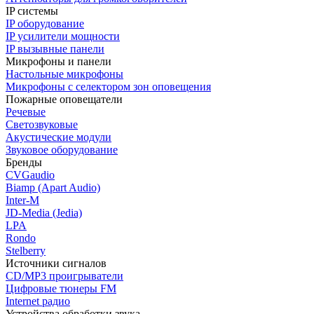
IP системы
IP оборудование
IP усилители мощности
IP вызывные панели
Микрофоны и панели
Настольные микрофоны
Микрофоны с селектором зон оповещения
Пожарные оповещатели
Речевые
Светозвуковые
Акустические модули
Звуковое оборудование
Бренды
CVGaudio
Biamp (Apart Audio)
Inter-M
JD-Media (Jedia)
LPA
Rondo
Stelberry
Источники сигналов
CD/MP3 проигрыватели
Цифровые тюнеры FM
Internet радио
Устройства обработки звука