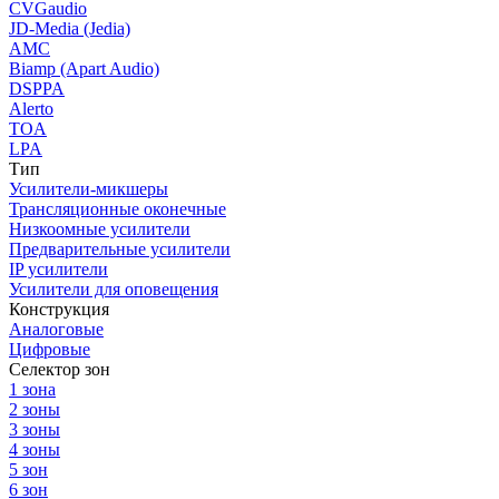
CVGaudio
JD-Media (Jedia)
AMC
Biamp (Apart Audio)
DSPPA
Alerto
TOA
LPA
Тип
Усилители-микшеры
Трансляционные оконечные
Низкоомные усилители
Предварительные усилители
IP усилители
Усилители для оповещения
Конструкция
Аналоговые
Цифровые
Селектор зон
1 зона
2 зоны
3 зоны
4 зоны
5 зон
6 зон