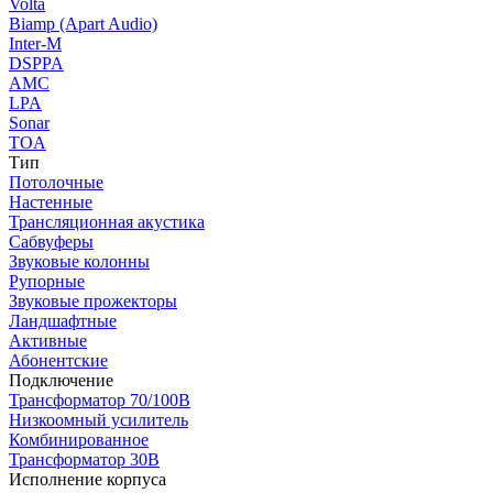
Volta
Biamp (Apart Audio)
Inter-M
DSPPA
AMC
LPA
Sonar
TOA
Тип
Потолочные
Настенные
Трансляционная акустика
Сабвуферы
Звуковые колонны
Рупорные
Звуковые прожекторы
Ландшафтные
Активные
Абонентские
Подключение
Трансформатор 70/100В
Низкоомный усилитель
Комбинированное
Трансформатор 30В
Исполнение корпуса