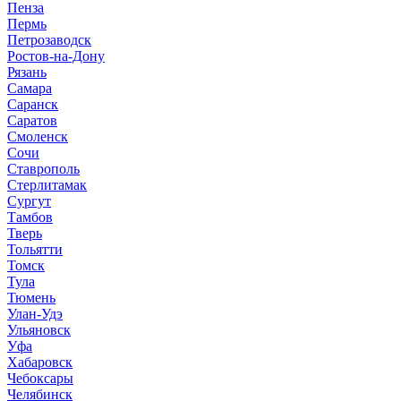
Пенза
Пермь
Петрозаводск
Ростов-на-Дону
Рязань
Самара
Саранск
Саратов
Смоленск
Сочи
Ставрополь
Стерлитамак
Сургут
Тамбов
Тверь
Тольятти
Томск
Тула
Тюмень
Улан-Удэ
Ульяновск
Уфа
Хабаровск
Чебоксары
Челябинск