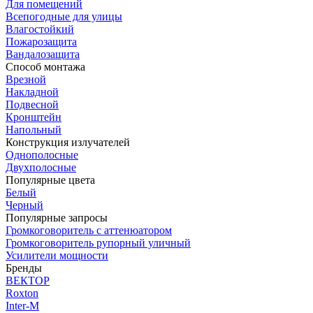
Для помещений
Всепогодные для улицы
Влагостойкий
Пожарозащита
Вандалозащита
Способ монтажа
Врезной
Накладной
Подвесной
Кронштейн
Напольный
Конструкция излучателей
Однополосные
Двухполосные
Популярные цвета
Белый
Черный
Популярные запросы
Громкоговоритель с аттенюатором
Громкоговоритель рупорный уличный
Усилители мощности
Бренды
ВЕКТОР
Roxton
Inter-M