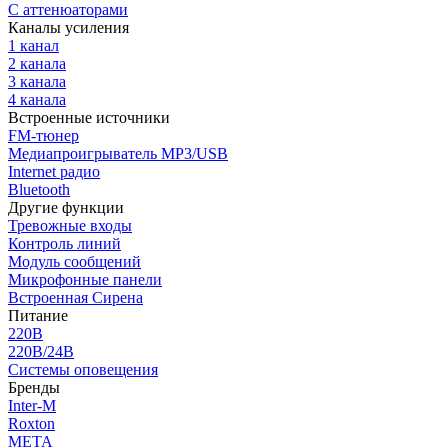
С аттенюаторами
Каналы усиления
1 канал
2 канала
3 канала
4 канала
Встроенные источники
FM-тюнер
Медиапроигрыватель MP3/USB
Internet радио
Bluetooth
Другие функции
Тревожные входы
Контроль линий
Модуль сообщений
Микрофонные панели
Встроенная Сирена
Питание
220В
220В/24В
Системы оповещения
Бренды
Inter-M
Roxton
МЕТА