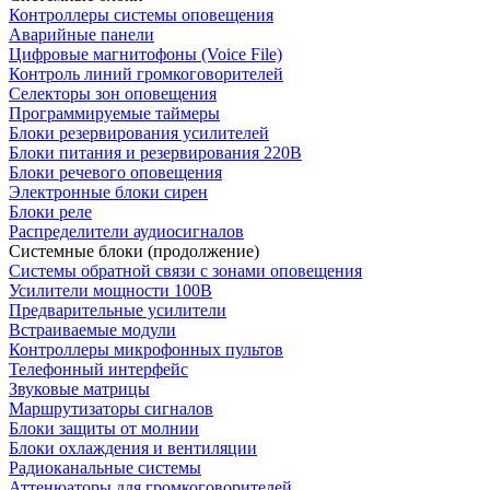
Контроллеры системы оповещения
Аварийные панели
Цифровые магнитофоны (Voice File)
Контроль линий громкоговорителей
Селекторы зон оповещения
Программируемые таймеры
Блоки резервирования усилителей
Блоки питания и резервирования 220В
Блоки речевого оповещения
Электронные блоки сирен
Блоки реле
Распределители аудиосигналов
Системные блоки (продолжение)
Системы обратной связи с зонами оповещения
Усилители мощности 100В
Предварительные усилители
Встраиваемые модули
Контроллеры микрофонных пультов
Телефонный интерфейс
Звуковые матрицы
Маршрутизаторы сигналов
Блоки защиты от молнии
Блоки охлаждения и вентиляции
Радиоканальные системы
Аттенюаторы для громкоговорителей