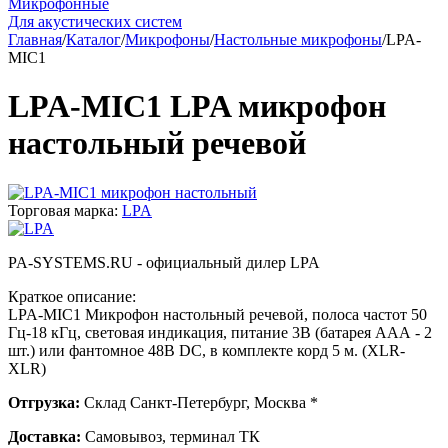
Микрофонные
Для акустических систем
Главная
/
Каталог
/
Микрофоны
/
Настольные микрофоны
/
LPA-
MIC1
LPA-MIC1 LPA микрофон
настольный речевой
Торговая марка:
LPA
PA-SYSTEMS.RU - официальный дилер LPA
Краткое описание:
LPA-MIC1 Микрофон настольный речевой, полоса частот 50
Гц-18 кГц, световая индикация, питание 3В (батарея ААА - 2
шт.) или фантомное 48В DC, в комплекте корд 5 м. (XLR-
XLR)
Отгрузка:
Склад Санкт-Петербург, Москва *
Доставка:
Самовывоз, терминал ТК