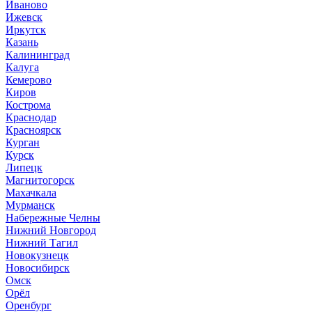
Иваново
Ижевск
Иркутск
Казань
Калининград
Калуга
Кемерово
Киров
Кострома
Краснодар
Красноярск
Курган
Курск
Липецк
Магнитогорск
Махачкала
Мурманск
Набережные Челны
Нижний Новгород
Нижний Тагил
Новокузнецк
Новосибирск
Омск
Орёл
Оренбург