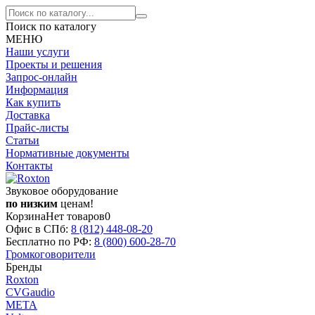
Поиск по каталогу
МЕНЮ
Наши услуги
Проекты и решения
Запрос-онлайн
Информация
Как купить
Доставка
Прайс-листы
Статьи
Нормативные документы
Контакты
Звуковое оборудование
по низким
ценам!
Корзина
Нет товаров
0
Офис в СПб:
8 (812)
448-08-20
Бесплатно по РФ:
8 (800)
600-28-70
Громкоговорители
Бренды
Roxton
CVGaudio
МЕТА