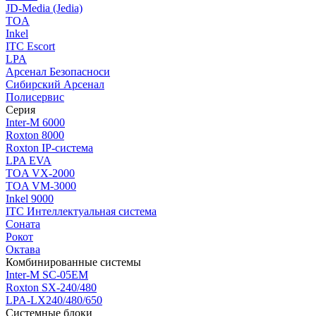
JD-Media (Jedia)
TOA
Inkel
ITC Escort
LPA
Арсенал Безопасноси
Сибирский Арсенал
Полисервис
Серия
Inter-M 6000
Roxton 8000
Roxton IP-система
LPA EVA
TOA VX-2000
TOA VM-3000
Inkel 9000
ITC Интеллектуальная система
Соната
Рокот
Октава
Комбинированные системы
Inter-M SC-05EM
Roxton SX-240/480
LPA-LX240/480/650
Системные блоки