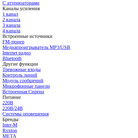
С аттенюаторами
Каналы усиления
1 канал
2 канала
3 канала
4 канала
Встроенные источники
FM-тюнер
Медиапроигрыватель MP3/USB
Internet радио
Bluetooth
Другие функции
Тревожные входы
Контроль линий
Модуль сообщений
Микрофонные панели
Встроенная Сирена
Питание
220В
220В/24В
Системы оповещения
Бренды
Inter-M
Roxton
МЕТА