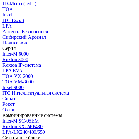
JD-Media (Jedia)
TOA
Inkel
ITC Escort
LPA
Арсенал Безопасноси
Сибирский Арсенал
Полисервис
Серия
Inter-M 6000
Roxton 8000
Roxton IP-система
LPA EVA
TOA VX-2000
TOA VM-3000
Inkel 9000
ITC Интеллектуальная система
Соната
Рокот
Октава
Комбинированные системы
Inter-M SC-05EM
Roxton SX-240/480
LPA-LX240/480/650
Системные блоки