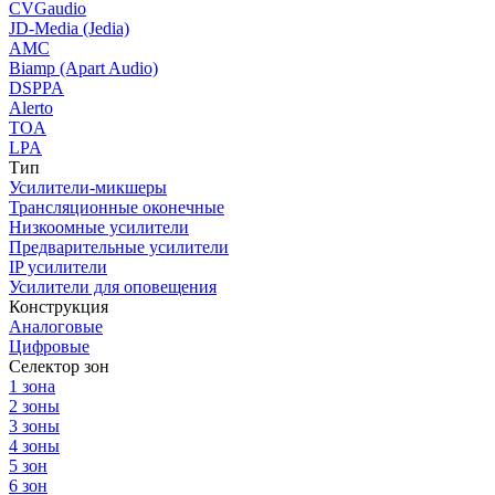
CVGaudio
JD-Media (Jedia)
AMC
Biamp (Apart Audio)
DSPPA
Alerto
TOA
LPA
Тип
Усилители-микшеры
Трансляционные оконечные
Низкоомные усилители
Предварительные усилители
IP усилители
Усилители для оповещения
Конструкция
Аналоговые
Цифровые
Селектор зон
1 зона
2 зоны
3 зоны
4 зоны
5 зон
6 зон