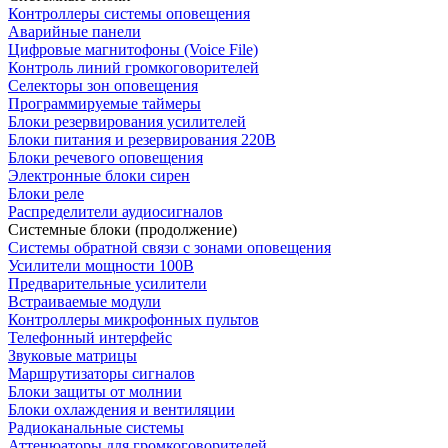
Контроллеры системы оповещения
Аварийные панели
Цифровые магнитофоны (Voice File)
Контроль линий громкоговорителей
Селекторы зон оповещения
Программируемые таймеры
Блоки резервирования усилителей
Блоки питания и резервирования 220В
Блоки речевого оповещения
Электронные блоки сирен
Блоки реле
Распределители аудиосигналов
Системные блоки (продолжение)
Системы обратной связи с зонами оповещения
Усилители мощности 100В
Предварительные усилители
Встраиваемые модули
Контроллеры микрофонных пультов
Телефонный интерфейс
Звуковые матрицы
Маршрутизаторы сигналов
Блоки защиты от молнии
Блоки охлаждения и вентиляции
Радиоканальные системы
Аттенюаторы для громкоговорителей