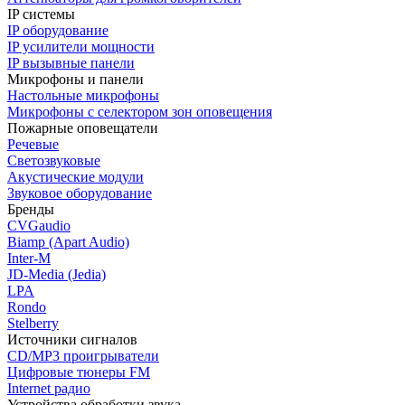
IP системы
IP оборудование
IP усилители мощности
IP вызывные панели
Микрофоны и панели
Настольные микрофоны
Микрофоны с селектором зон оповещения
Пожарные оповещатели
Речевые
Светозвуковые
Акустические модули
Звуковое оборудование
Бренды
CVGaudio
Biamp (Apart Audio)
Inter-M
JD-Media (Jedia)
LPA
Rondo
Stelberry
Источники сигналов
CD/MP3 проигрыватели
Цифровые тюнеры FM
Internet радио
Устройства обработки звука