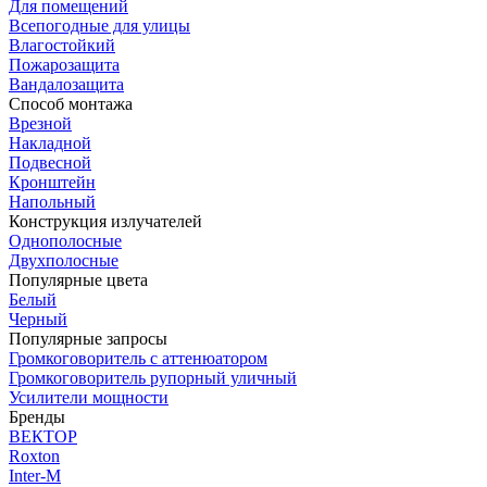
Для помещений
Всепогодные для улицы
Влагостойкий
Пожарозащита
Вандалозащита
Способ монтажа
Врезной
Накладной
Подвесной
Кронштейн
Напольный
Конструкция излучателей
Однополосные
Двухполосные
Популярные цвета
Белый
Черный
Популярные запросы
Громкоговоритель с аттенюатором
Громкоговоритель рупорный уличный
Усилители мощности
Бренды
ВЕКТОР
Roxton
Inter-M