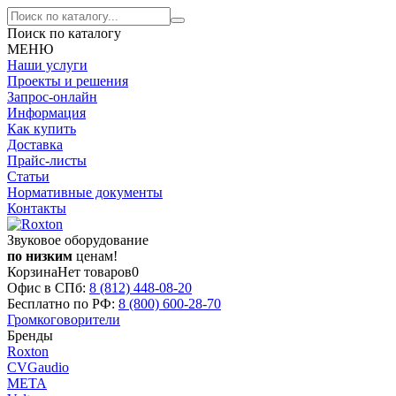
Поиск по каталогу
МЕНЮ
Наши услуги
Проекты и решения
Запрос-онлайн
Информация
Как купить
Доставка
Прайс-листы
Статьи
Нормативные документы
Контакты
Звуковое оборудование
по низким
ценам!
Корзина
Нет товаров
0
Офис в СПб:
8 (812)
448-08-20
Бесплатно по РФ:
8 (800)
600-28-70
Громкоговорители
Бренды
Roxton
CVGaudio
МЕТА