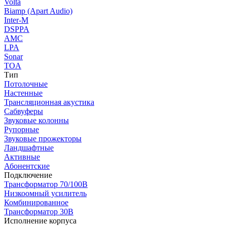
Volta
Biamp (Apart Audio)
Inter-M
DSPPA
AMC
LPA
Sonar
TOA
Тип
Потолочные
Настенные
Трансляционная акустика
Сабвуферы
Звуковые колонны
Рупорные
Звуковые прожекторы
Ландшафтные
Активные
Абонентские
Подключение
Трансформатор 70/100В
Низкоомный усилитель
Комбинированное
Трансформатор 30В
Исполнение корпуса