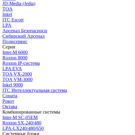
JD-Media (Jedia)
TOA
Inkel
ITC Escort
LPA
Арсенал Безопасноси
Сибирский Арсенал
Полисервис
Серия
Inter-M 6000
Roxton 8000
Roxton IP-система
LPA EVA
TOA VX-2000
TOA VM-3000
Inkel 9000
ITC Интеллектуальная система
Соната
Рокот
Октава
Комбинированные системы
Inter-M SC-05EM
Roxton SX-240/480
LPA-LX240/480/650
Системные блоки