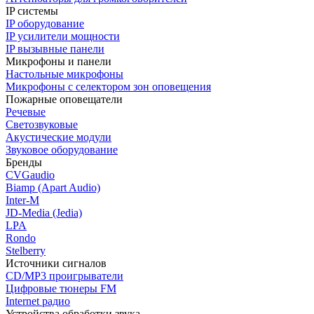
IP системы
IP оборудование
IP усилители мощности
IP вызывные панели
Микрофоны и панели
Настольные микрофоны
Микрофоны с селектором зон оповещения
Пожарные оповещатели
Речевые
Светозвуковые
Акустические модули
Звуковое оборудование
Бренды
CVGaudio
Biamp (Apart Audio)
Inter-M
JD-Media (Jedia)
LPA
Rondo
Stelberry
Источники сигналов
CD/MP3 проигрыватели
Цифровые тюнеры FM
Internet радио
Устройства обработки звука