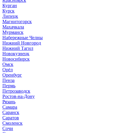
Красноярск
Курган
Курск
Липецк
Магнитогорск
Махачкала
Мурманск
Набережные Челны
Нижний Новгород
Нижний Тагил
Новокузнецк
Новосибирск
Омск
Орёл
Оренбург
Пенза
Пермь
Петрозаводск
Ростов-на-Дону
Рязань
Самара
Саранск
Саратов
Смоленск
Сочи