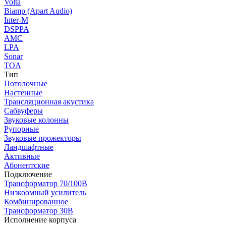
Volta
Biamp (Apart Audio)
Inter-M
DSPPA
AMC
LPA
Sonar
TOA
Тип
Потолочные
Настенные
Трансляционная акустика
Сабвуферы
Звуковые колонны
Рупорные
Звуковые прожекторы
Ландшафтные
Активные
Абонентские
Подключение
Трансформатор 70/100В
Низкоомный усилитель
Комбинированное
Трансформатор 30В
Исполнение корпуса