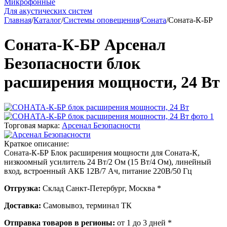
Микрофонные
Для акустических систем
Главная
/
Каталог
/
Системы оповещения
/
Соната
/
Соната-К-БР
Соната-К-БР Арсенал
Безопасности блок
расширения мощности, 24 Вт
Торговая марка:
Арсенал Безопасности
Краткое описание:
Соната-К-БР Блок расширения мощности для Соната-К,
низкоомный усилитель 24 Вт/2 Ом (15 Вт/4 Ом), линейный
вход, встроенный АКБ 12В/7 Ач, питание 220В/50 Гц
Отгрузка:
Склад Санкт-Петербург, Москва *
Доставка:
Самовывоз, терминал ТК
Отправка товаров в регионы:
от 1 до 3 дней *