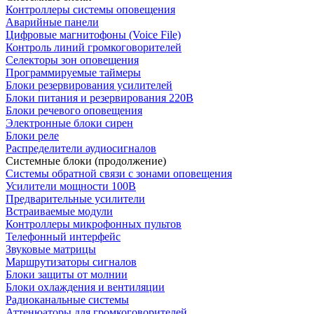
Контроллеры системы оповещения
Аварийные панели
Цифровые магнитофоны (Voice File)
Контроль линий громкоговорителей
Селекторы зон оповещения
Программируемые таймеры
Блоки резервирования усилителей
Блоки питания и резервирования 220В
Блоки речевого оповещения
Электронные блоки сирен
Блоки реле
Распределители аудиосигналов
Системные блоки (продолжение)
Системы обратной связи с зонами оповещения
Усилители мощности 100В
Предварительные усилители
Встраиваемые модули
Контроллеры микрофонных пультов
Телефонный интерфейс
Звуковые матрицы
Маршрутизаторы сигналов
Блоки защиты от молнии
Блоки охлаждения и вентиляции
Радиоканальные системы
Аттенюаторы для громкоговорителей