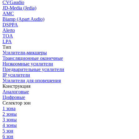
CVGaudio
JD-Media (Jedia)
AMC
Biamp (Apart Audio)
DSPPA
Alerto
TOA
LPA
Тип
Усилители-микшеры
Трансляционные оконечные
Низкоомные усилители
Предварительные усилители
IP усилители
Усилители для оповещения
Конструкция
Аналоговые
Цифровые
Селектор зон
1 зона
2 зоны
3 зоны
4 зоны
5 зон
6 зон