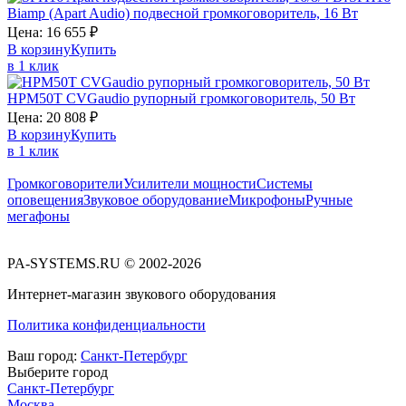
Biamp (Apart Audio)
подвесной громкоговоритель, 16 Вт
Цена:
16 655
₽
В корзину
Купить
в 1 клик
HPM50T
CVGaudio
рупорный громкоговоритель, 50 Вт
Цена:
20 808
₽
В корзину
Купить
в 1 клик
Громкоговорители
Усилители мощности
Системы
оповещения
Звуковое оборудование
Микрофоны
Ручные
мегафоны
PA-SYSTEMS.RU © 2002-2026
Интернет-магазин звукового оборудования
Политика конфиденциальности
Ваш город:
Санкт-Петербург
Выберите город
Санкт-Петербург
Москва