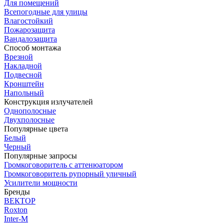
Для помещений
Всепогодные для улицы
Влагостойкий
Пожарозащита
Вандалозащита
Способ монтажа
Врезной
Накладной
Подвесной
Кронштейн
Напольный
Конструкция излучателей
Однополосные
Двухполосные
Популярные цвета
Белый
Черный
Популярные запросы
Громкоговоритель с аттенюатором
Громкоговоритель рупорный уличный
Усилители мощности
Бренды
ВЕКТОР
Roxton
Inter-M