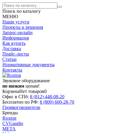
Поиск по каталогу
МЕНЮ
Наши услуги
Проекты и решения
Запрос-онлайн
Информация
Как купить
Доставка
Прайс-листы
Статьи
Нормативные документы
Контакты
Звуковое оборудование
по низким
ценам!
Корзина
Нет товаров
0
Офис в СПб:
8 (812)
448-08-20
Бесплатно по РФ:
8 (800)
600-28-70
Громкоговорители
Бренды
Roxton
CVGaudio
МЕТА