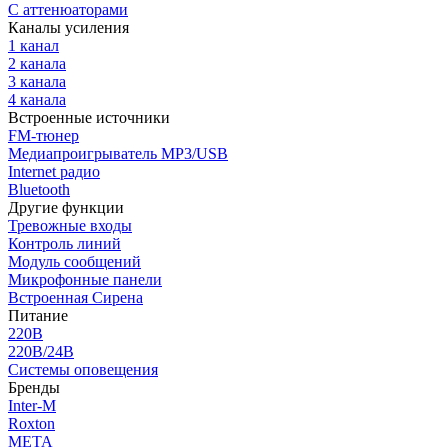
С аттенюаторами
Каналы усиления
1 канал
2 канала
3 канала
4 канала
Встроенные источники
FM-тюнер
Медиапроигрыватель MP3/USB
Internet радио
Bluetooth
Другие функции
Тревожные входы
Контроль линий
Модуль сообщений
Микрофонные панели
Встроенная Сирена
Питание
220В
220В/24В
Системы оповещения
Бренды
Inter-M
Roxton
МЕТА