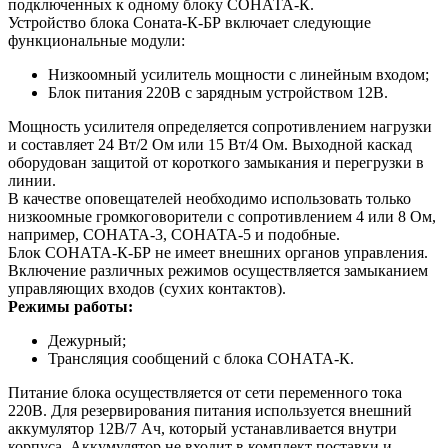
подключенных к одному блоку СОНАТА-К.
Устройство блока Соната-К-БР включает следующие
функциональные модули:
Низкоомный усилитель мощности с линейным входом;
Блок питания 220В с зарядным устройством 12В.
Мощность усилителя определяется сопротивлением нагрузки
и составляет 24 Вт/2 Ом или 15 Вт/4 Ом. Выходной каскад
оборудован защитой от короткого замыкания и перегрузки в
линии.
В качестве оповещателей необходимо использовать только
низкоомные громкоговорители с сопротивлением 4 или 8 Ом,
например, СОНАТА-3, СОНАТА-5 и подобные.
Блок СОНАТА-К-БР не имеет внешних органов управления.
Включение различных режимов осуществляется замыканием
управляющих входов (сухих контактов).
Режимы работы:
Дежурный;
Трансляция сообщений с блока СОНАТА-К.
Питание блока осуществляется от сети переменного тока
220В. Для резервирования питания используется внешний
аккумулятор 12В/7 Ач, который устанавливается внутри
корпуса. Аккумулятор не входит в комплект поставки и