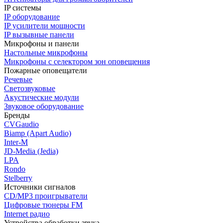
IP системы
IP оборудование
IP усилители мощности
IP вызывные панели
Микрофоны и панели
Настольные микрофоны
Микрофоны с селектором зон оповещения
Пожарные оповещатели
Речевые
Светозвуковые
Акустические модули
Звуковое оборудование
Бренды
CVGaudio
Biamp (Apart Audio)
Inter-M
JD-Media (Jedia)
LPA
Rondo
Stelberry
Источники сигналов
CD/MP3 проигрыватели
Цифровые тюнеры FM
Internet радио
Устройства обработки звука