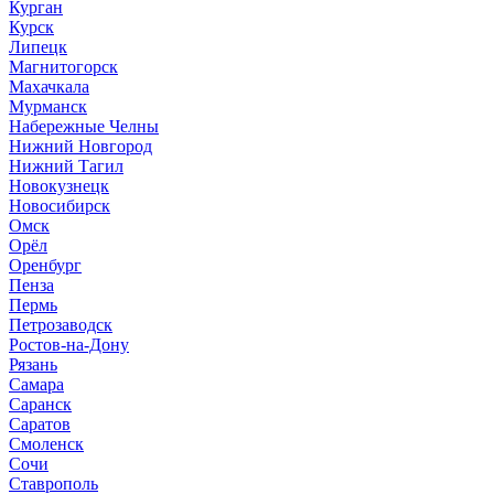
Курган
Курск
Липецк
Магнитогорск
Махачкала
Мурманск
Набережные Челны
Нижний Новгород
Нижний Тагил
Новокузнецк
Новосибирск
Омск
Орёл
Оренбург
Пенза
Пермь
Петрозаводск
Ростов-на-Дону
Рязань
Самара
Саранск
Саратов
Смоленск
Сочи
Ставрополь