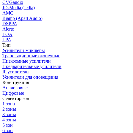
CVGaudio
JD-Media (Jedia)
AMC
Biamp (Apart Audio)
DSPPA
Alerto
TOA
LPA
Тип
Усилители-микшеры
Трансляционные оконечные
Низкоомные усилители
Предварительные усилители
IP усилители
Усилители для оповещения
Конструкция
Аналоговые
Цифровые
Селектор зон
1 зона
2 зоны
3 зоны
4 зоны
5 зон
6 зон