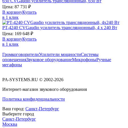
650
CVGaudio
усилитель трансляционный, 650 Вт
Цена:
87 731
₽
В корзину
Купить
в 1 клик
PT-4240
CVGaudio
усилитель трансляционный, 4 х 240 Вт
Цена:
169 648
₽
В корзину
Купить
в 1 клик
Громкоговорители
Усилители мощности
Системы
оповещения
Звуковое оборудование
Микрофоны
Ручные
мегафоны
PA-SYSTEMS.RU © 2002-2026
Интернет-магазин звукового оборудования
Политика конфиденциальности
Ваш город:
Санкт-Петербург
Выберите город
Санкт-Петербург
Москва