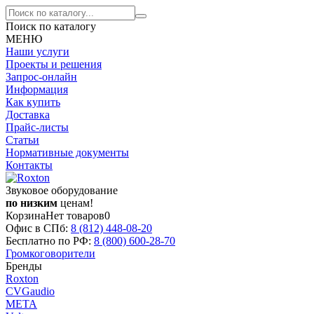
Поиск по каталогу
МЕНЮ
Наши услуги
Проекты и решения
Запрос-онлайн
Информация
Как купить
Доставка
Прайс-листы
Статьи
Нормативные документы
Контакты
Звуковое оборудование
по низким
ценам!
Корзина
Нет товаров
0
Офис в СПб:
8 (812)
448-08-20
Бесплатно по РФ:
8 (800)
600-28-70
Громкоговорители
Бренды
Roxton
CVGaudio
МЕТА