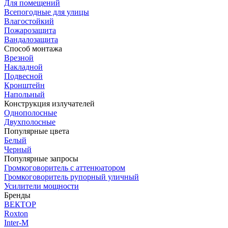
Для помещений
Всепогодные для улицы
Влагостойкий
Пожарозащита
Вандалозащита
Способ монтажа
Врезной
Накладной
Подвесной
Кронштейн
Напольный
Конструкция излучателей
Однополосные
Двухполосные
Популярные цвета
Белый
Черный
Популярные запросы
Громкоговоритель с аттенюатором
Громкоговоритель рупорный уличный
Усилители мощности
Бренды
ВЕКТОР
Roxton
Inter-M