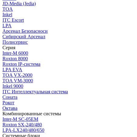
JD-Media (Jedia)
TOA
Inkel
ITC Escort
LPA
Арсенал Безопасноси
Сибирский Арсенал
Полисервис
Серия
Inter-M 6000
Roxton 8000
Roxton IP-система
LPA EVA
TOA VX-2000
TOA VM-3000
Inkel 9000
ITC Интеллектуальная система
Соната
Рокот
Октава
Комбинированные системы
Inter-M SC-05EM
Roxton SX-240/480
LPA-LX240/480/650
Системные блоки