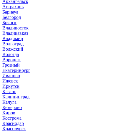
Архангельск
Астрахань
Барнаул
Белгород
Брянск
Владивосток
Владикавказ
Владимир
Волгоград
Волжский
Вологда
Воронеж
Грозный
Екатеринбург
Иваново
Ижевск
Иркутск
Казань
Калининград
Калуга
Кемерово
Киров
Кострома
Краснодар
Красноярск