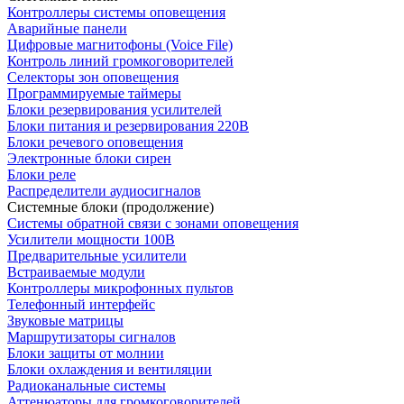
Контроллеры системы оповещения
Аварийные панели
Цифровые магнитофоны (Voice File)
Контроль линий громкоговорителей
Селекторы зон оповещения
Программируемые таймеры
Блоки резервирования усилителей
Блоки питания и резервирования 220В
Блоки речевого оповещения
Электронные блоки сирен
Блоки реле
Распределители аудиосигналов
Системные блоки (продолжение)
Системы обратной связи с зонами оповещения
Усилители мощности 100В
Предварительные усилители
Встраиваемые модули
Контроллеры микрофонных пультов
Телефонный интерфейс
Звуковые матрицы
Маршрутизаторы сигналов
Блоки защиты от молнии
Блоки охлаждения и вентиляции
Радиоканальные системы
Аттенюаторы для громкоговорителей