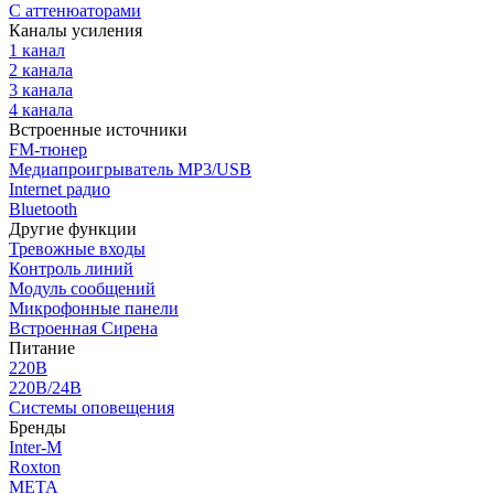
С аттенюаторами
Каналы усиления
1 канал
2 канала
3 канала
4 канала
Встроенные источники
FM-тюнер
Медиапроигрыватель MP3/USB
Internet радио
Bluetooth
Другие функции
Тревожные входы
Контроль линий
Модуль сообщений
Микрофонные панели
Встроенная Сирена
Питание
220В
220В/24В
Системы оповещения
Бренды
Inter-M
Roxton
МЕТА