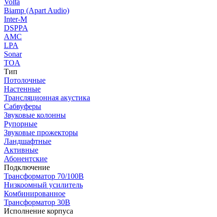
Volta
Biamp (Apart Audio)
Inter-M
DSPPA
AMC
LPA
Sonar
TOA
Тип
Потолочные
Настенные
Трансляционная акустика
Сабвуферы
Звуковые колонны
Рупорные
Звуковые прожекторы
Ландшафтные
Активные
Абонентские
Подключение
Трансформатор 70/100В
Низкоомный усилитель
Комбинированное
Трансформатор 30В
Исполнение корпуса