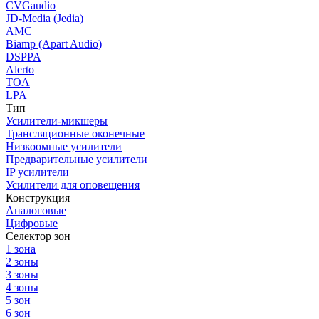
CVGaudio
JD-Media (Jedia)
AMC
Biamp (Apart Audio)
DSPPA
Alerto
TOA
LPA
Тип
Усилители-микшеры
Трансляционные оконечные
Низкоомные усилители
Предварительные усилители
IP усилители
Усилители для оповещения
Конструкция
Аналоговые
Цифровые
Селектор зон
1 зона
2 зоны
3 зоны
4 зоны
5 зон
6 зон