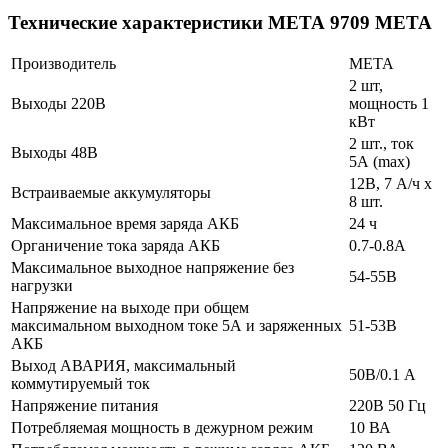
Технические характеристики МЕТА 9709 МЕТА
Производитель
МЕТА
2 шт,
Выходы 220В
мощность 1
кВт
2 шт., ток
Выходы 48В
5А (max)
12В, 7 А/ч х
Встраиваемые аккумуляторы
8 шт.
Максимальное время заряда АКБ
24 ч
Органичение тока заряда АКБ
0.7-0.8А
Максимальное выходное напряжение без
54-55В
нагрузки
Напряжение на выходе при общем
максимальном выходном токе 5А и заряженных
51-53В
АКБ
Выход АВАРИЯ, максимальный
50В/0.1 А
коммутируемый ток
Напряжение питания
220В 50 Гц
Потребляемая мощность в дежурном режим
10 ВА