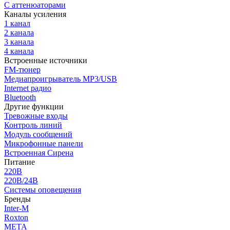
С аттенюаторами
Каналы усиления
1 канал
2 канала
3 канала
4 канала
Встроенные источники
FM-тюнер
Медиапроигрыватель MP3/USB
Internet радио
Bluetooth
Другие функции
Тревожные входы
Контроль линий
Модуль сообщений
Микрофонные панели
Встроенная Сирена
Питание
220В
220В/24В
Системы оповещения
Бренды
Inter-M
Roxton
МЕТА