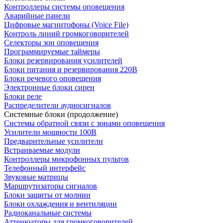
Контроллеры системы оповещения
Аварийные панели
Цифровые магнитофоны (Voice File)
Контроль линий громкоговорителей
Селекторы зон оповещения
Программируемые таймеры
Блоки резервирования усилителей
Блоки питания и резервирования 220В
Блоки речевого оповещения
Электронные блоки сирен
Блоки реле
Распределители аудиосигналов
Системные блоки (продолжение)
Системы обратной связи с зонами оповещения
Усилители мощности 100В
Предварительные усилители
Встраиваемые модули
Контроллеры микрофонных пультов
Телефонный интерфейс
Звуковые матрицы
Маршрутизаторы сигналов
Блоки защиты от молнии
Блоки охлаждения и вентиляции
Радиоканальные системы
Аттенюаторы для громкоговорителей