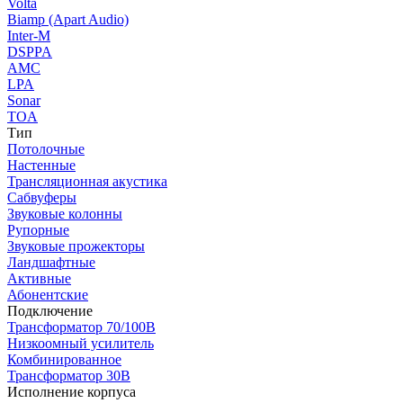
Volta
Biamp (Apart Audio)
Inter-M
DSPPA
AMC
LPA
Sonar
TOA
Тип
Потолочные
Настенные
Трансляционная акустика
Сабвуферы
Звуковые колонны
Рупорные
Звуковые прожекторы
Ландшафтные
Активные
Абонентские
Подключение
Трансформатор 70/100В
Низкоомный усилитель
Комбинированное
Трансформатор 30В
Исполнение корпуса