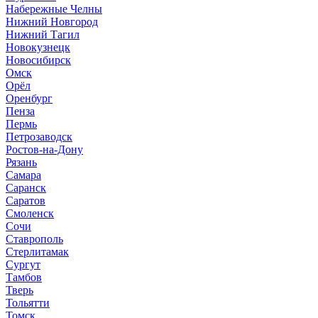
Набережные Челны
Нижний Новгород
Нижний Тагил
Новокузнецк
Новосибирск
Омск
Орёл
Оренбург
Пенза
Пермь
Петрозаводск
Ростов-на-Дону
Рязань
Самара
Саранск
Саратов
Смоленск
Сочи
Ставрополь
Стерлитамак
Сургут
Тамбов
Тверь
Тольятти
Томск