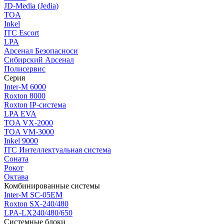
JD-Media (Jedia)
TOA
Inkel
ITC Escort
LPA
Арсенал Безопасноси
Сибирский Арсенал
Полисервис
Серия
Inter-M 6000
Roxton 8000
Roxton IP-система
LPA EVA
TOA VX-2000
TOA VM-3000
Inkel 9000
ITC Интеллектуальная система
Соната
Рокот
Октава
Комбинированные системы
Inter-M SC-05EM
Roxton SX-240/480
LPA-LX240/480/650
Системные блоки