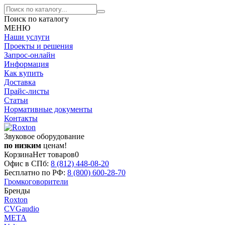
Поиск по каталогу
МЕНЮ
Наши услуги
Проекты и решения
Запрос-онлайн
Информация
Как купить
Доставка
Прайс-листы
Статьи
Нормативные документы
Контакты
Звуковое оборудование
по низким
ценам!
Корзина
Нет товаров
0
Офис в СПб:
8 (812)
448-08-20
Бесплатно по РФ:
8 (800)
600-28-70
Громкоговорители
Бренды
Roxton
CVGaudio
МЕТА