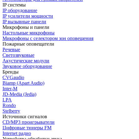
IP системы
IP оборудование
IP усилители мощности
IP вызывные панели
Микрофоны и панели
Настольные микрофоны
Микрофоны с селектором зон оповещения
Пожарные оповещатели
Речевые
Светозвуковые
Акустические модули
Звуковое оборудование
Бренды
CVGaudio
Biamp (Apart Audio)
Inter-M
JD-Media (Jedia)
LPA
Rondo
Stelberry
Источники сигналов
CD/MP3 проигрыватели
Цифровые тюнеры FM
Internet радио
Устройства обработки звука