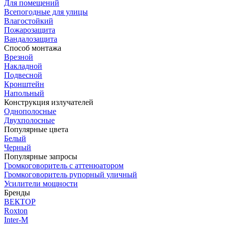
Для помещений
Всепогодные для улицы
Влагостойкий
Пожарозащита
Вандалозащита
Способ монтажа
Врезной
Накладной
Подвесной
Кронштейн
Напольный
Конструкция излучателей
Однополосные
Двухполосные
Популярные цвета
Белый
Черный
Популярные запросы
Громкоговоритель с аттенюатором
Громкоговоритель рупорный уличный
Усилители мощности
Бренды
ВЕКТОР
Roxton
Inter-M