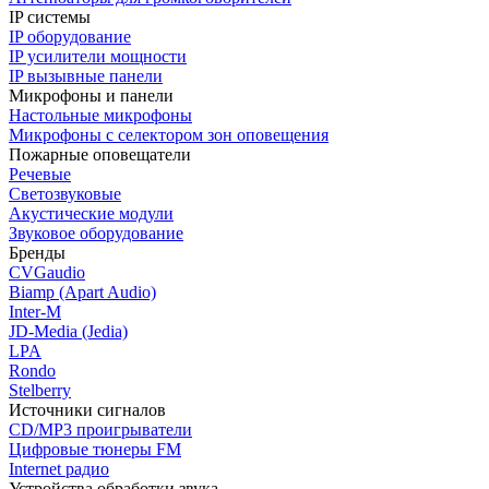
IP системы
IP оборудование
IP усилители мощности
IP вызывные панели
Микрофоны и панели
Настольные микрофоны
Микрофоны с селектором зон оповещения
Пожарные оповещатели
Речевые
Светозвуковые
Акустические модули
Звуковое оборудование
Бренды
CVGaudio
Biamp (Apart Audio)
Inter-M
JD-Media (Jedia)
LPA
Rondo
Stelberry
Источники сигналов
CD/MP3 проигрыватели
Цифровые тюнеры FM
Internet радио
Устройства обработки звука