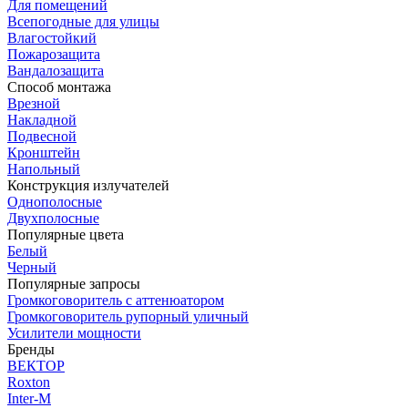
Для помещений
Всепогодные для улицы
Влагостойкий
Пожарозащита
Вандалозащита
Способ монтажа
Врезной
Накладной
Подвесной
Кронштейн
Напольный
Конструкция излучателей
Однополосные
Двухполосные
Популярные цвета
Белый
Черный
Популярные запросы
Громкоговоритель с аттенюатором
Громкоговоритель рупорный уличный
Усилители мощности
Бренды
ВЕКТОР
Roxton
Inter-M