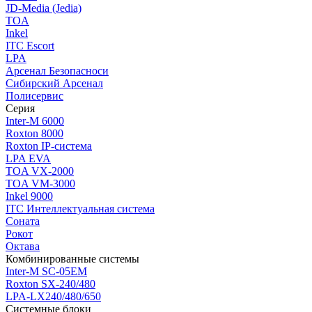
JD-Media (Jedia)
TOA
Inkel
ITC Escort
LPA
Арсенал Безопасноси
Сибирский Арсенал
Полисервис
Серия
Inter-M 6000
Roxton 8000
Roxton IP-система
LPA EVA
TOA VX-2000
TOA VM-3000
Inkel 9000
ITC Интеллектуальная система
Соната
Рокот
Октава
Комбинированные системы
Inter-M SC-05EM
Roxton SX-240/480
LPA-LX240/480/650
Системные блоки