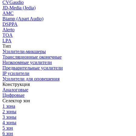
CVGaudio
JD-Media (Jedia)
AMC
Biamp (Apart Audio)
DSPPA
Alerto
TOA
LPA
Тип
Усилители-микшеры
Трансляционные оконечные
Низкоомные усилители
Предварительные усилители
IP усилители
Усилители для оповещения
Конструкция
Аналоговые
Цифровые
Селектор зон
1 зона
2 зоны
3 зоны
4 зоны
5 зон
6 зон