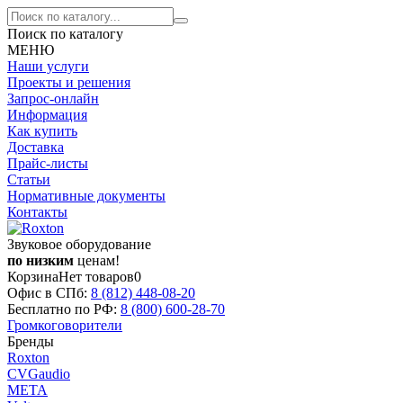
Поиск по каталогу
МЕНЮ
Наши услуги
Проекты и решения
Запрос-онлайн
Информация
Как купить
Доставка
Прайс-листы
Статьи
Нормативные документы
Контакты
Звуковое оборудование
по низким
ценам!
Корзина
Нет товаров
0
Офис в СПб:
8 (812)
448-08-20
Бесплатно по РФ:
8 (800)
600-28-70
Громкоговорители
Бренды
Roxton
CVGaudio
МЕТА