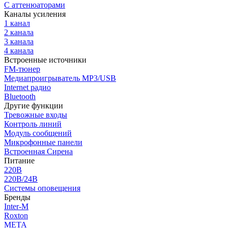
С аттенюаторами
Каналы усиления
1 канал
2 канала
3 канала
4 канала
Встроенные источники
FM-тюнер
Медиапроигрыватель MP3/USB
Internet радио
Bluetooth
Другие функции
Тревожные входы
Контроль линий
Модуль сообщений
Микрофонные панели
Встроенная Сирена
Питание
220В
220В/24В
Системы оповещения
Бренды
Inter-M
Roxton
МЕТА