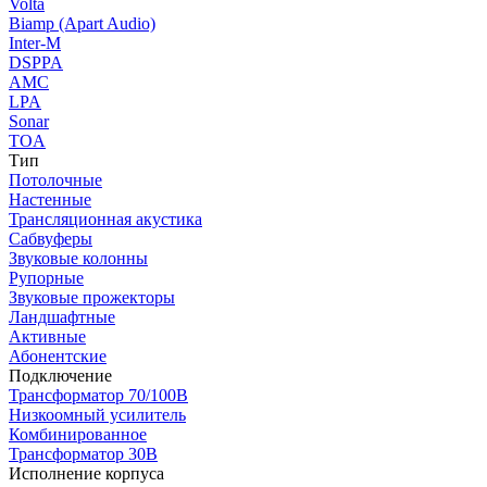
Volta
Biamp (Apart Audio)
Inter-M
DSPPA
AMC
LPA
Sonar
TOA
Тип
Потолочные
Настенные
Трансляционная акустика
Сабвуферы
Звуковые колонны
Рупорные
Звуковые прожекторы
Ландшафтные
Активные
Абонентские
Подключение
Трансформатор 70/100В
Низкоомный усилитель
Комбинированное
Трансформатор 30В
Исполнение корпуса