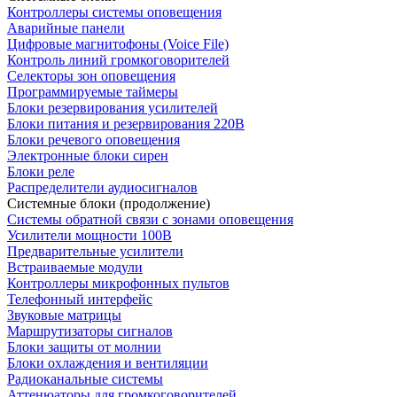
Контроллеры системы оповещения
Аварийные панели
Цифровые магнитофоны (Voice File)
Контроль линий громкоговорителей
Селекторы зон оповещения
Программируемые таймеры
Блоки резервирования усилителей
Блоки питания и резервирования 220В
Блоки речевого оповещения
Электронные блоки сирен
Блоки реле
Распределители аудиосигналов
Системные блоки (продолжение)
Системы обратной связи с зонами оповещения
Усилители мощности 100В
Предварительные усилители
Встраиваемые модули
Контроллеры микрофонных пультов
Телефонный интерфейс
Звуковые матрицы
Маршрутизаторы сигналов
Блоки защиты от молнии
Блоки охлаждения и вентиляции
Радиоканальные системы
Аттенюаторы для громкоговорителей