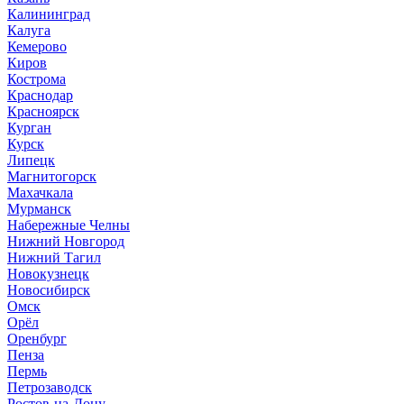
Калининград
Калуга
Кемерово
Киров
Кострома
Краснодар
Красноярск
Курган
Курск
Липецк
Магнитогорск
Махачкала
Мурманск
Набережные Челны
Нижний Новгород
Нижний Тагил
Новокузнецк
Новосибирск
Омск
Орёл
Оренбург
Пенза
Пермь
Петрозаводск
Ростов-на-Дону