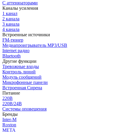
С аттенюаторами
Каналы усиления
1 канал
2 канала
3 канала
4 канала
Встроенные источники
FM-тюнер
Медиапроигрыватель MP3/USB
Internet радио
Bluetooth
Другие функции
Тревожные входы
Контроль линий
Модуль сообщений
Микрофонные панели
Встроенная Сирена
Питание
220В
220В/24В
Системы оповещения
Бренды
Inter-M
Roxton
МЕТА