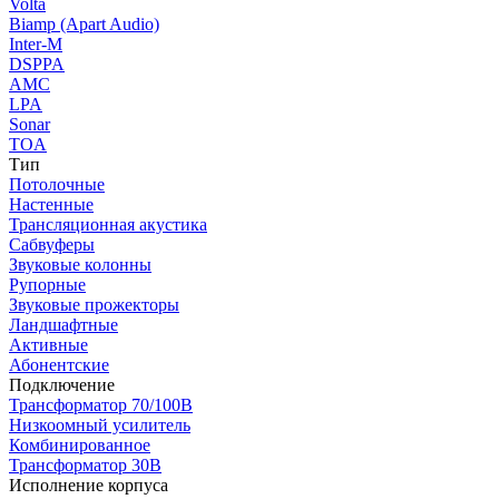
Volta
Biamp (Apart Audio)
Inter-M
DSPPA
AMC
LPA
Sonar
TOA
Тип
Потолочные
Настенные
Трансляционная акустика
Сабвуферы
Звуковые колонны
Рупорные
Звуковые прожекторы
Ландшафтные
Активные
Абонентские
Подключение
Трансформатор 70/100В
Низкоомный усилитель
Комбинированное
Трансформатор 30В
Исполнение корпуса