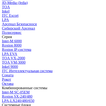
JD-Media (Jedia)
TOA
Inkel
ITC Escort
LPA
Арсенал Безопасноси
Сибирский Арсенал
Полисервис
Серия
Inter-M 6000
Roxton 8000
Roxton IP-система
LPA EVA
TOA VX-2000
TOA VM-3000
Inkel 9000
ITC Интеллектуальная система
Соната
Рокот
Октава
Комбинированные системы
Inter-M SC-05EM
Roxton SX-240/480
LPA-LX240/480/650
Системные блоки