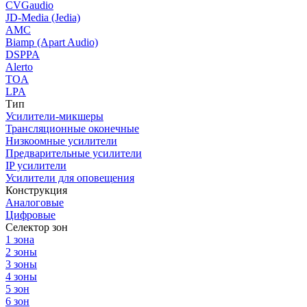
CVGaudio
JD-Media (Jedia)
AMC
Biamp (Apart Audio)
DSPPA
Alerto
TOA
LPA
Тип
Усилители-микшеры
Трансляционные оконечные
Низкоомные усилители
Предварительные усилители
IP усилители
Усилители для оповещения
Конструкция
Аналоговые
Цифровые
Селектор зон
1 зона
2 зоны
3 зоны
4 зоны
5 зон
6 зон