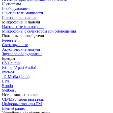
IP системы
IP оборудование
IP усилители мощности
IP вызывные панели
Микрофоны и панели
Настольные микрофоны
Микрофоны с селектором зон оповещения
Пожарные оповещатели
Речевые
Светозвуковые
Акустические модули
Звуковое оборудование
Бренды
CVGaudio
Biamp (Apart Audio)
Inter-M
JD-Media (Jedia)
LPA
Rondo
Stelberry
Источники сигналов
CD/MP3 проигрыватели
Цифровые тюнеры FM
Internet радио
Устройства обработки звука