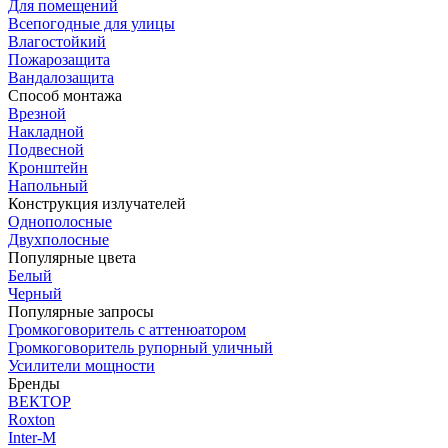
Для помещений
Всепогодные для улицы
Влагостойкий
Пожарозащита
Вандалозащита
Способ монтажа
Врезной
Накладной
Подвесной
Кронштейн
Напольный
Конструкция излучателей
Однополосные
Двухполосные
Популярные цвета
Белый
Черный
Популярные запросы
Громкоговоритель с аттенюатором
Громкоговоритель рупорный уличный
Усилители мощности
Бренды
ВЕКТОР
Roxton
Inter-M