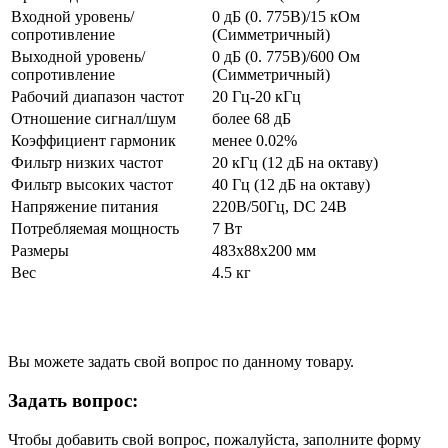
Входной уровень/
0 дБ (0. 775В)/15 кОм
сопротивление
(Симметричный)
Выходной уровень/
0 дБ (0. 775В)/600 Ом
сопротивление
(Симметричный)
Рабочий диапазон частот
20 Гц-20 кГц
Отношение сигнал/шум
более 68 дБ
Коэффициент гармоник
менее 0.02%
Фильтр низких частот
20 кГц (12 дБ на октаву)
Фильтр высоких частот
40 Гц (12 дБ на октаву)
Напряжение питания
220В/50Гц, DC 24В
Потребляемая мощность
7 Вт
Размеры
483х88х200 мм
Вес
4.5 кг
Вы можете задать свой вопрос по данному товару.
Задать вопрос:
Чтобы добавить свой вопрос, пожалуйста, заполните форму