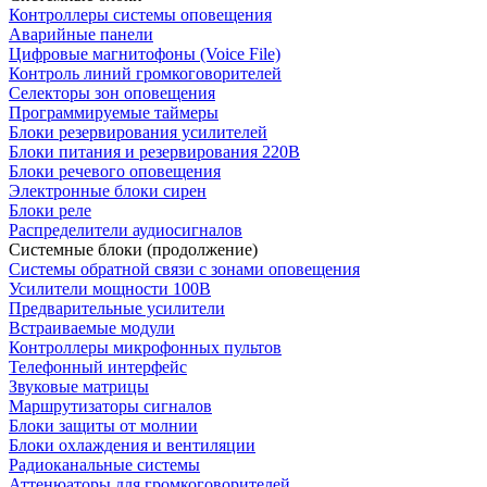
Контроллеры системы оповещения
Аварийные панели
Цифровые магнитофоны (Voice File)
Контроль линий громкоговорителей
Селекторы зон оповещения
Программируемые таймеры
Блоки резервирования усилителей
Блоки питания и резервирования 220В
Блоки речевого оповещения
Электронные блоки сирен
Блоки реле
Распределители аудиосигналов
Системные блоки (продолжение)
Системы обратной связи с зонами оповещения
Усилители мощности 100В
Предварительные усилители
Встраиваемые модули
Контроллеры микрофонных пультов
Телефонный интерфейс
Звуковые матрицы
Маршрутизаторы сигналов
Блоки защиты от молнии
Блоки охлаждения и вентиляции
Радиоканальные системы
Аттенюаторы для громкоговорителей