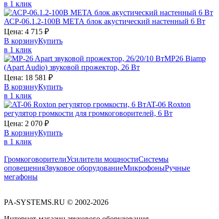
в 1 клик
АСР-06.1.2-100В
МЕТА
блок акустический настенный 6 Вт
Цена:
4 715
₽
В корзину
Купить
в 1 клик
MP26
Biamp
(Apart Audio)
звуковой прожектор, 26 Вт
Цена:
18 581
₽
В корзину
Купить
в 1 клик
AT-06
Roxton
регулятор громкости для громкоговорителей, 6 Вт
Цена:
2 070
₽
В корзину
Купить
в 1 клик
Громкоговорители
Усилители мощности
Системы
оповещения
Звуковое оборудование
Микрофоны
Ручные
мегафоны
PA-SYSTEMS.RU © 2002-2026
Интернет-магазин звукового оборудования