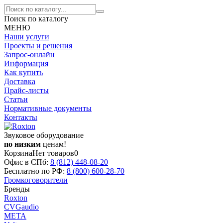
Поиск по каталогу
МЕНЮ
Наши услуги
Проекты и решения
Запрос-онлайн
Информация
Как купить
Доставка
Прайс-листы
Статьи
Нормативные документы
Контакты
Звуковое оборудование
по низким
ценам!
Корзина
Нет товаров
0
Офис в СПб:
8 (812)
448-08-20
Бесплатно по РФ:
8 (800)
600-28-70
Громкоговорители
Бренды
Roxton
CVGaudio
МЕТА