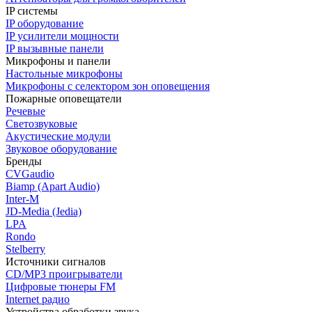
IP системы
IP оборудование
IP усилители мощности
IP вызывные панели
Микрофоны и панели
Настольные микрофоны
Микрофоны с селектором зон оповещения
Пожарные оповещатели
Речевые
Светозвуковые
Акустические модули
Звуковое оборудование
Бренды
CVGaudio
Biamp (Apart Audio)
Inter-M
JD-Media (Jedia)
LPA
Rondo
Stelberry
Источники сигналов
CD/MP3 проигрыватели
Цифровые тюнеры FM
Internet радио
Устройства обработки звука