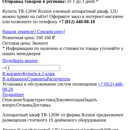
Отправка товаров в регионы:
от 1 до 3 дней *
Купить TR-126W Roxton уличный аппаратный шкаф, 12U
можно прямо на сайте! Оформите заказ в интернет-магазине
или позвоните по телефону
+7 (812) 448-08-18
Нашли дешевле? Снизим цену!
Розничная цена:
160 160
₽
Оптовая цена:
Звоните
* Информацию по наличию и стоимости товара уточняйте у
наших менеджеров
Подобрать аналог
-
+
В корзину
Купить в 1 клик
В избранное
Сравнить
Распечатать
Установка и обслуживание систем оповещения
+7 (812) 448-
08-20
Подробнее
Описание
Характеристики
Документация
Задать
вопрос
Отзывы
Доставка
Аппаратный шкаф TR-126W от фирмы Roxton предназначен
размещения стоечного 19 дюймового оборудования.
Уличный шкаф высотой 12U (юнитов) и глубиной 600 мм