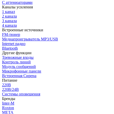
С аттенюаторами
Каналы усиления
1 канал
2 канала
3 канала
4 канала
Встроенные источники
FM-тюнер
Медиапроигрыватель MP3/USB
Internet радио
Bluetooth
Другие функции
Тревожные входы
Контроль линий
Модуль сообщений
Микрофонные панели
Встроенная Сирена
Питание
220В
220В/24В
Системы оповещения
Бренды
Inter-M
Roxton
МЕТА