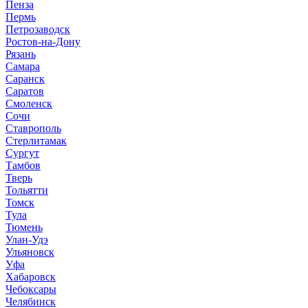
Пенза
Пермь
Петрозаводск
Ростов-на-Дону
Рязань
Самара
Саранск
Саратов
Смоленск
Сочи
Ставрополь
Стерлитамак
Сургут
Тамбов
Тверь
Тольятти
Томск
Тула
Тюмень
Улан-Удэ
Ульяновск
Уфа
Хабаровск
Чебоксары
Челябинск