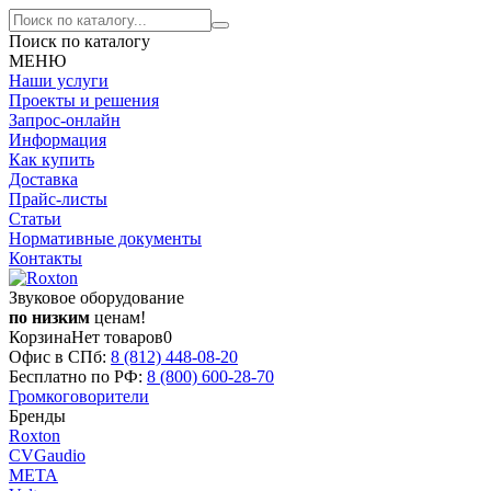
Поиск по каталогу
МЕНЮ
Наши услуги
Проекты и решения
Запрос-онлайн
Информация
Как купить
Доставка
Прайс-листы
Статьи
Нормативные документы
Контакты
Звуковое оборудование
по низким
ценам!
Корзина
Нет товаров
0
Офис в СПб:
8 (812)
448-08-20
Бесплатно по РФ:
8 (800)
600-28-70
Громкоговорители
Бренды
Roxton
CVGaudio
МЕТА