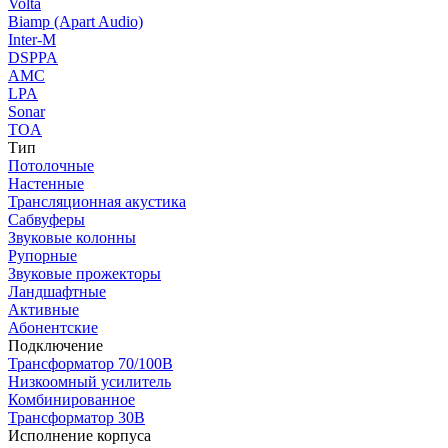
Volta
Biamp (Apart Audio)
Inter-M
DSPPA
AMC
LPA
Sonar
TOA
Тип
Потолочные
Настенные
Трансляционная акустика
Сабвуферы
Звуковые колонны
Рупорные
Звуковые прожекторы
Ландшафтные
Активные
Абонентские
Подключение
Трансформатор 70/100В
Низкоомный усилитель
Комбинированное
Трансформатор 30В
Исполнение корпуса