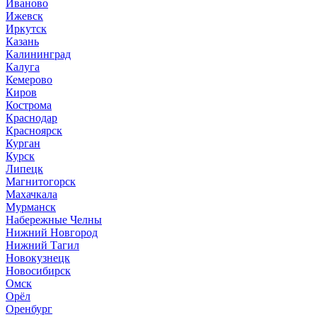
Иваново
Ижевск
Иркутск
Казань
Калининград
Калуга
Кемерово
Киров
Кострома
Краснодар
Красноярск
Курган
Курск
Липецк
Магнитогорск
Махачкала
Мурманск
Набережные Челны
Нижний Новгород
Нижний Тагил
Новокузнецк
Новосибирск
Омск
Орёл
Оренбург