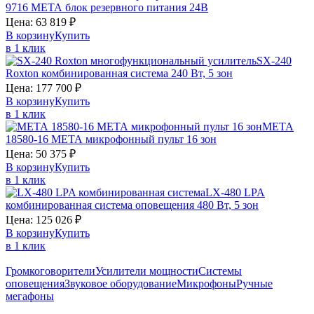
9716
МЕТА
блок резервного питания 24В
Цена:
63 819
₽
В корзину
Купить
в 1 клик
SX-240
Roxton
комбинированная система 240 Вт, 5 зон
Цена:
177 700
₽
В корзину
Купить
в 1 клик
МЕТА
18580-16
МЕТА
микрофонный пульт 16 зон
Цена:
50 375
₽
В корзину
Купить
в 1 клик
LX-480
LPA
комбинированная система оповещения 480 Вт, 5 зон
Цена:
125 026
₽
В корзину
Купить
в 1 клик
Громкоговорители
Усилители мощности
Системы
оповещения
Звуковое оборудование
Микрофоны
Ручные
мегафоны