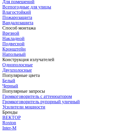
Для помещений
Всепогодные для улицы
Влагостойкий
Пожарозащита
Вандалозащита
Способ монтажа
Врезной
Накладной
Подвесной
Кронштейн
Напольный
Конструкция излучателей
Однополосные
Двухполосные
Популярные цвета
Белый
Черный
Популярные запросы
Громкоговоритель с аттенюатором
Громкоговоритель рупорный уличный
Усилители мощности
Бренды
ВЕКТОР
Roxton
Inter-M