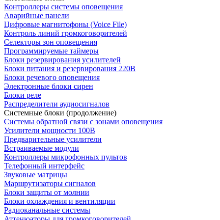
Контроллеры системы оповещения
Аварийные панели
Цифровые магнитофоны (Voice File)
Контроль линий громкоговорителей
Селекторы зон оповещения
Программируемые таймеры
Блоки резервирования усилителей
Блоки питания и резервирования 220В
Блоки речевого оповещения
Электронные блоки сирен
Блоки реле
Распределители аудиосигналов
Системные блоки (продолжение)
Системы обратной связи с зонами оповещения
Усилители мощности 100В
Предварительные усилители
Встраиваемые модули
Контроллеры микрофонных пультов
Телефонный интерфейс
Звуковые матрицы
Маршрутизаторы сигналов
Блоки защиты от молнии
Блоки охлаждения и вентиляции
Радиоканальные системы
Аттенюаторы для громкоговорителей