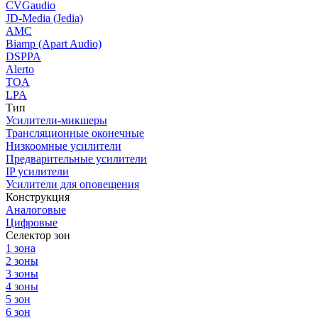
CVGaudio
JD-Media (Jedia)
AMC
Biamp (Apart Audio)
DSPPA
Alerto
TOA
LPA
Тип
Усилители-микшеры
Трансляционные оконечные
Низкоомные усилители
Предварительные усилители
IP усилители
Усилители для оповещения
Конструкция
Аналоговые
Цифровые
Селектор зон
1 зона
2 зоны
3 зоны
4 зоны
5 зон
6 зон