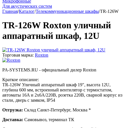
Микрофонные
Для акустических систем
Главная
/
Каталог
/
Телекоммуникационные шкафы
/
TR-126W
TR-126W Roxton уличный
аппаратный шкаф, 12U
Торговая марка:
Roxton
PA-SYSTEMS.RU - официальный дилер Roxton
Краткое описание:
TR-126W Уличный аппаратный шкаф 19", высота 12U,
глубина 600 мм, встроенный вентилятор с термостатом,
автоматы 16A и 2х6А/220В, розетка 220В, сварной корпус из
стали, дверь с замком, IP54
Отгрузка:
Склад Санкт-Петербург, Москва *
Доставка:
Самовывоз, терминал ТК