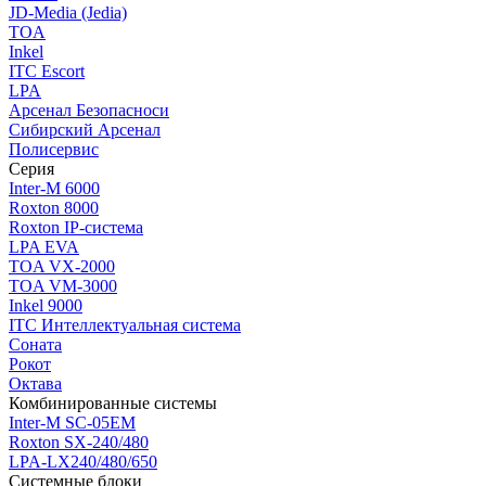
JD-Media (Jedia)
TOA
Inkel
ITC Escort
LPA
Арсенал Безопасноси
Сибирский Арсенал
Полисервис
Серия
Inter-M 6000
Roxton 8000
Roxton IP-система
LPA EVA
TOA VX-2000
TOA VM-3000
Inkel 9000
ITC Интеллектуальная система
Соната
Рокот
Октава
Комбинированные системы
Inter-M SC-05EM
Roxton SX-240/480
LPA-LX240/480/650
Системные блоки