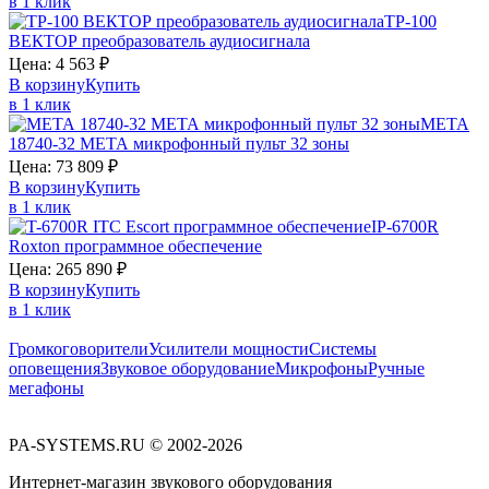
в 1 клик
ТР-100
ВЕКТОР
преобразователь аудиосигнала
Цена:
4 563
₽
В корзину
Купить
в 1 клик
МЕТА
18740-32
МЕТА
микрофонный пульт 32 зоны
Цена:
73 809
₽
В корзину
Купить
в 1 клик
IP-6700R
Roxton
программное обеспечение
Цена:
265 890
₽
В корзину
Купить
в 1 клик
Громкоговорители
Усилители мощности
Системы
оповещения
Звуковое оборудование
Микрофоны
Ручные
мегафоны
PA-SYSTEMS.RU © 2002-2026
Интернет-магазин звукового оборудования