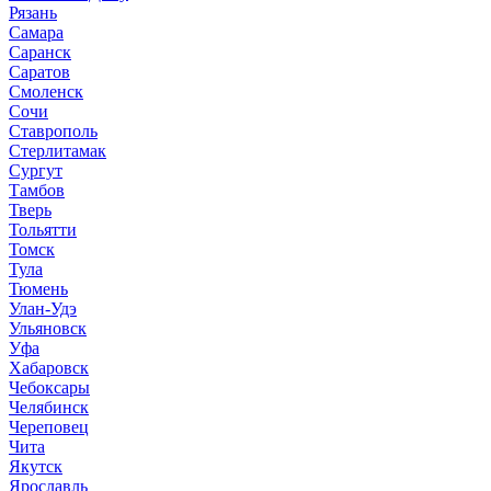
Рязань
Самара
Саранск
Саратов
Смоленск
Сочи
Ставрополь
Стерлитамак
Сургут
Тамбов
Тверь
Тольятти
Томск
Тула
Тюмень
Улан-Удэ
Ульяновск
Уфа
Хабаровск
Чебоксары
Челябинск
Череповец
Чита
Якутск
Ярославль