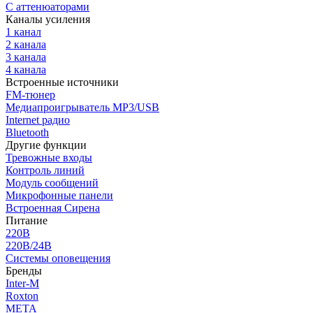
С аттенюаторами
Каналы усиления
1 канал
2 канала
3 канала
4 канала
Встроенные источники
FM-тюнер
Медиапроигрыватель MP3/USB
Internet радио
Bluetooth
Другие функции
Тревожные входы
Контроль линий
Модуль сообщений
Микрофонные панели
Встроенная Сирена
Питание
220В
220В/24В
Системы оповещения
Бренды
Inter-M
Roxton
МЕТА