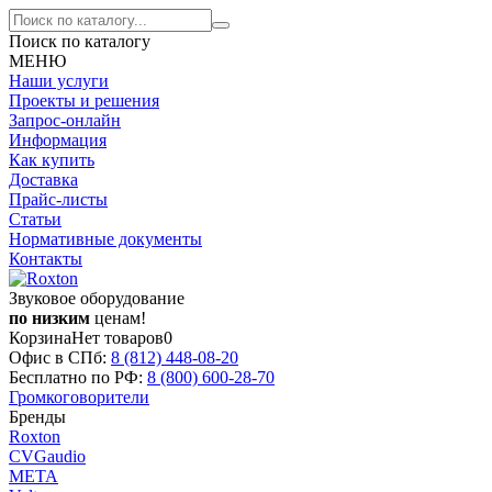
Поиск по каталогу
МЕНЮ
Наши услуги
Проекты и решения
Запрос-онлайн
Информация
Как купить
Доставка
Прайс-листы
Статьи
Нормативные документы
Контакты
Звуковое оборудование
по низким
ценам!
Корзина
Нет товаров
0
Офис в СПб:
8 (812)
448-08-20
Бесплатно по РФ:
8 (800)
600-28-70
Громкоговорители
Бренды
Roxton
CVGaudio
МЕТА