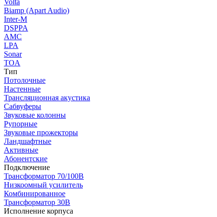
Volta
Biamp (Apart Audio)
Inter-M
DSPPA
AMC
LPA
Sonar
TOA
Тип
Потолочные
Настенные
Трансляционная акустика
Сабвуферы
Звуковые колонны
Рупорные
Звуковые прожекторы
Ландшафтные
Активные
Абонентские
Подключение
Трансформатор 70/100В
Низкоомный усилитель
Комбинированное
Трансформатор 30В
Исполнение корпуса