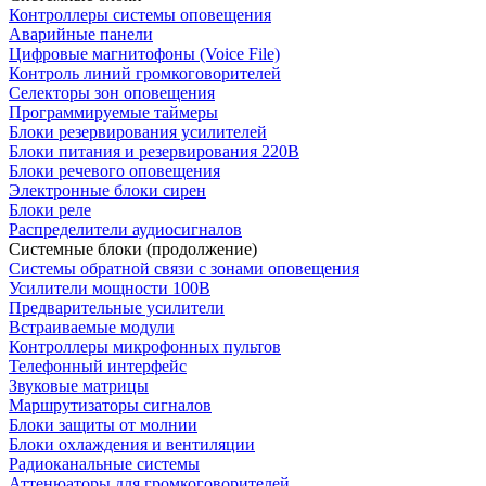
Контроллеры системы оповещения
Аварийные панели
Цифровые магнитофоны (Voice File)
Контроль линий громкоговорителей
Селекторы зон оповещения
Программируемые таймеры
Блоки резервирования усилителей
Блоки питания и резервирования 220В
Блоки речевого оповещения
Электронные блоки сирен
Блоки реле
Распределители аудиосигналов
Системные блоки (продолжение)
Системы обратной связи с зонами оповещения
Усилители мощности 100В
Предварительные усилители
Встраиваемые модули
Контроллеры микрофонных пультов
Телефонный интерфейс
Звуковые матрицы
Маршрутизаторы сигналов
Блоки защиты от молнии
Блоки охлаждения и вентиляции
Радиоканальные системы
Аттенюаторы для громкоговорителей