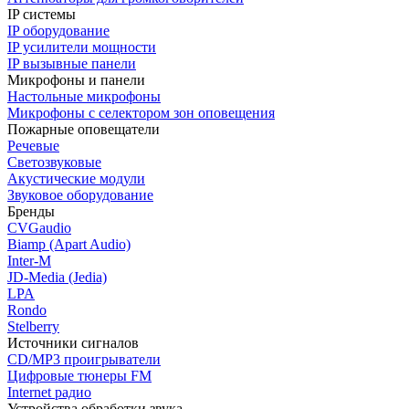
IP системы
IP оборудование
IP усилители мощности
IP вызывные панели
Микрофоны и панели
Настольные микрофоны
Микрофоны с селектором зон оповещения
Пожарные оповещатели
Речевые
Светозвуковые
Акустические модули
Звуковое оборудование
Бренды
CVGaudio
Biamp (Apart Audio)
Inter-M
JD-Media (Jedia)
LPA
Rondo
Stelberry
Источники сигналов
CD/MP3 проигрыватели
Цифровые тюнеры FM
Internet радио
Устройства обработки звука