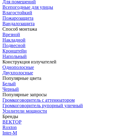
Для помещений
Всепогодные для улицы
Влагостойкий
Пожарозащита
Вандалозащита
Способ монтажа
Врезной
Накладной
Подвесной
Кронштейн
Напольный
Конструкция излучателей
Однополосные
Двухполосные
Популярные цвета
Белый
Черный
Популярные запросы
Громкоговоритель с аттенюатором
Громкоговоритель рупорный уличный
Усилители мощности
Бренды
ВЕКТОР
Roxton
Inter-M