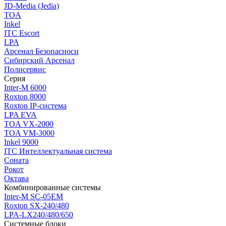
JD-Media (Jedia)
TOA
Inkel
ITC Escort
LPA
Арсенал Безопасноси
Сибирский Арсенал
Полисервис
Серия
Inter-M 6000
Roxton 8000
Roxton IP-система
LPA EVA
TOA VX-2000
TOA VM-3000
Inkel 9000
ITC Интеллектуальная система
Соната
Рокот
Октава
Комбинированные системы
Inter-M SC-05EM
Roxton SX-240/480
LPA-LX240/480/650
Системные блоки