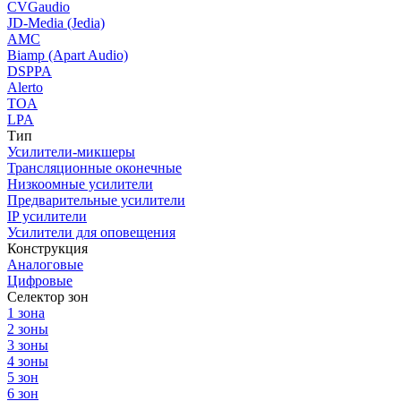
CVGaudio
JD-Media (Jedia)
AMC
Biamp (Apart Audio)
DSPPA
Alerto
TOA
LPA
Тип
Усилители-микшеры
Трансляционные оконечные
Низкоомные усилители
Предварительные усилители
IP усилители
Усилители для оповещения
Конструкция
Аналоговые
Цифровые
Селектор зон
1 зона
2 зоны
3 зоны
4 зоны
5 зон
6 зон