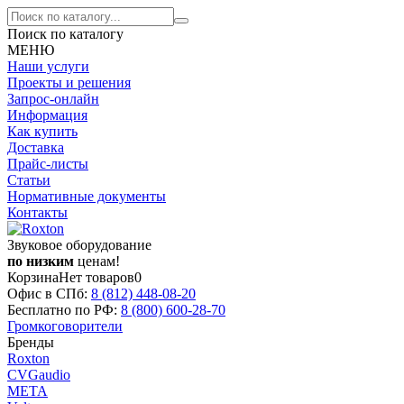
Поиск по каталогу
МЕНЮ
Наши услуги
Проекты и решения
Запрос-онлайн
Информация
Как купить
Доставка
Прайс-листы
Статьи
Нормативные документы
Контакты
Звуковое оборудование
по низким
ценам!
Корзина
Нет товаров
0
Офис в СПб:
8 (812)
448-08-20
Бесплатно по РФ:
8 (800)
600-28-70
Громкоговорители
Бренды
Roxton
CVGaudio
МЕТА