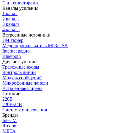
С аттенюаторами
Каналы усиления
1 канал
2 канала
3 канала
4 канала
Встроенные источники
FM-тюнер
Медиапроигрыватель MP3/USB
Internet радио
Bluetooth
Другие функции
Тревожные входы
Контроль линий
Модуль сообщений
Микрофонные панели
Встроенная Сирена
Питание
220В
220В/24В
Системы оповещения
Бренды
Inter-M
Roxton
МЕТА