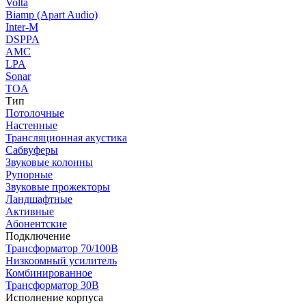
Volta
Biamp (Apart Audio)
Inter-M
DSPPA
AMC
LPA
Sonar
TOA
Тип
Потолочные
Настенные
Трансляционная акустика
Сабвуферы
Звуковые колонны
Рупорные
Звуковые прожекторы
Ландшафтные
Активные
Абонентские
Подключение
Трансформатор 70/100В
Низкоомный усилитель
Комбинированное
Трансформатор 30В
Исполнение корпуса