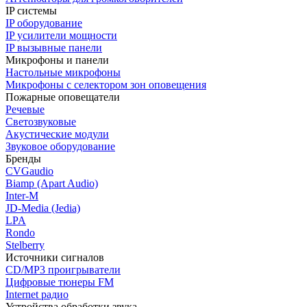
IP системы
IP оборудование
IP усилители мощности
IP вызывные панели
Микрофоны и панели
Настольные микрофоны
Микрофоны с селектором зон оповещения
Пожарные оповещатели
Речевые
Светозвуковые
Акустические модули
Звуковое оборудование
Бренды
CVGaudio
Biamp (Apart Audio)
Inter-M
JD-Media (Jedia)
LPA
Rondo
Stelberry
Источники сигналов
CD/MP3 проигрыватели
Цифровые тюнеры FM
Internet радио
Устройства обработки звука