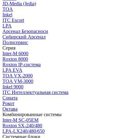
JD-Media (Jedia)
TOA
Inkel
ITC Escort
LPA
Арсенал Безопасноси
Сибирский Арсенал
Полисервис
Серия
Inter-M 6000
Roxton 8000
Roxton IP-система
LPA EVA
TOA VX-2000
TOA VM-3000
Inkel 9000
ITC Интеллектуальная система
Соната
Рокот
Октава
Комбинированные системы
Inter-M SC-05EM
Roxton SX-240/480
LPA-LX240/480/650
Системные блоки