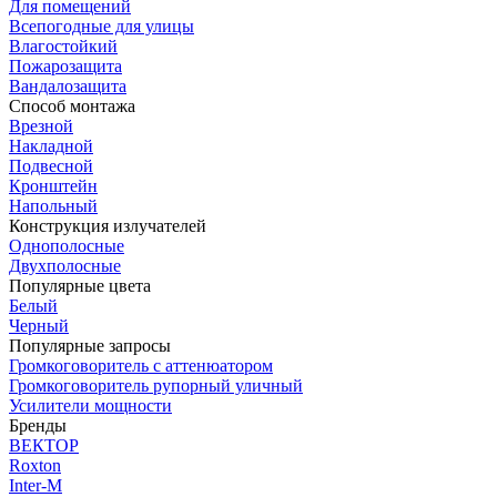
Для помещений
Всепогодные для улицы
Влагостойкий
Пожарозащита
Вандалозащита
Способ монтажа
Врезной
Накладной
Подвесной
Кронштейн
Напольный
Конструкция излучателей
Однополосные
Двухполосные
Популярные цвета
Белый
Черный
Популярные запросы
Громкоговоритель с аттенюатором
Громкоговоритель рупорный уличный
Усилители мощности
Бренды
ВЕКТОР
Roxton
Inter-M