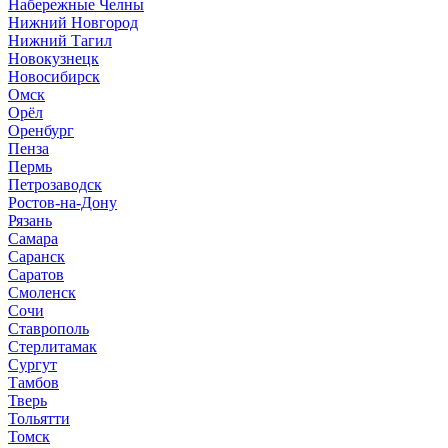
Набережные Челны
Нижний Новгород
Нижний Тагил
Новокузнецк
Новосибирск
Омск
Орёл
Оренбург
Пенза
Пермь
Петрозаводск
Ростов-на-Дону
Рязань
Самара
Саранск
Саратов
Смоленск
Сочи
Ставрополь
Стерлитамак
Сургут
Тамбов
Тверь
Тольятти
Томск