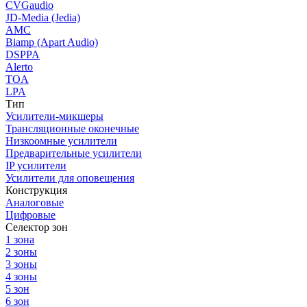
CVGaudio
JD-Media (Jedia)
AMC
Biamp (Apart Audio)
DSPPA
Alerto
TOA
LPA
Тип
Усилители-микшеры
Трансляционные оконечные
Низкоомные усилители
Предварительные усилители
IP усилители
Усилители для оповещения
Конструкция
Аналоговые
Цифровые
Селектор зон
1 зона
2 зоны
3 зоны
4 зоны
5 зон
6 зон