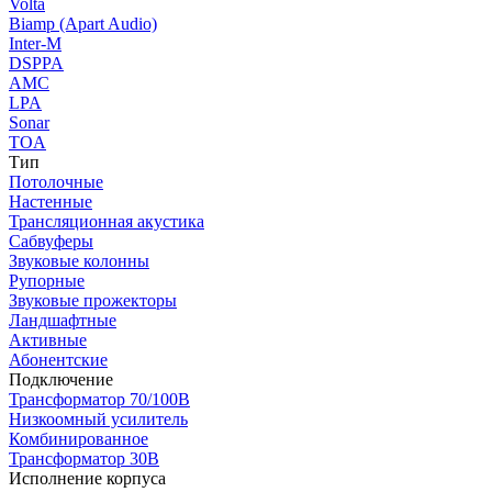
Volta
Biamp (Apart Audio)
Inter-M
DSPPA
AMC
LPA
Sonar
TOA
Тип
Потолочные
Настенные
Трансляционная акустика
Сабвуферы
Звуковые колонны
Рупорные
Звуковые прожекторы
Ландшафтные
Активные
Абонентские
Подключение
Трансформатор 70/100В
Низкоомный усилитель
Комбинированное
Трансформатор 30В
Исполнение корпуса