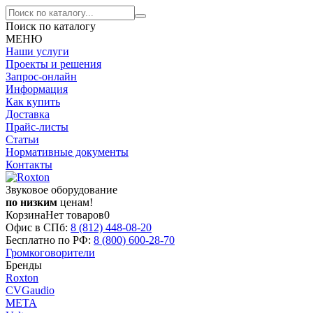
Поиск по каталогу
МЕНЮ
Наши услуги
Проекты и решения
Запрос-онлайн
Информация
Как купить
Доставка
Прайс-листы
Статьи
Нормативные документы
Контакты
Звуковое оборудование
по низким
ценам!
Корзина
Нет товаров
0
Офис в СПб:
8 (812)
448-08-20
Бесплатно по РФ:
8 (800)
600-28-70
Громкоговорители
Бренды
Roxton
CVGaudio
МЕТА