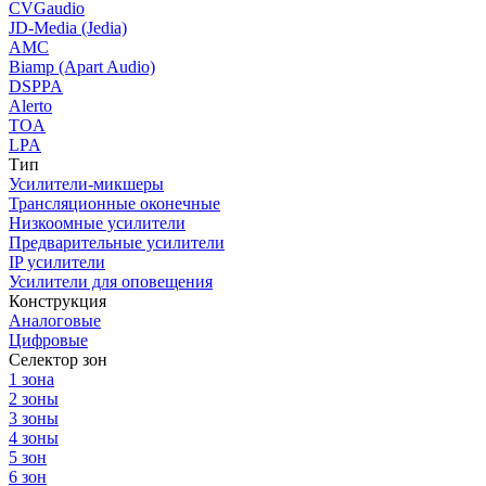
CVGaudio
JD-Media (Jedia)
AMC
Biamp (Apart Audio)
DSPPA
Alerto
TOA
LPA
Тип
Усилители-микшеры
Трансляционные оконечные
Низкоомные усилители
Предварительные усилители
IP усилители
Усилители для оповещения
Конструкция
Аналоговые
Цифровые
Селектор зон
1 зона
2 зоны
3 зоны
4 зоны
5 зон
6 зон