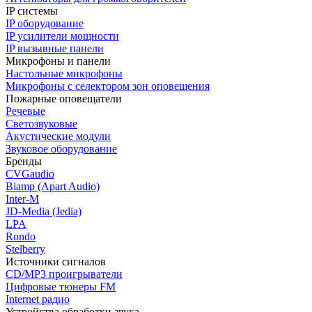
IP системы
IP оборудование
IP усилители мощности
IP вызывные панели
Микрофоны и панели
Настольные микрофоны
Микрофоны с селектором зон оповещения
Пожарные оповещатели
Речевые
Светозвуковые
Акустические модули
Звуковое оборудование
Бренды
CVGaudio
Biamp (Apart Audio)
Inter-M
JD-Media (Jedia)
LPA
Rondo
Stelberry
Источники сигналов
CD/MP3 проигрыватели
Цифровые тюнеры FM
Internet радио
Устройства обработки звука