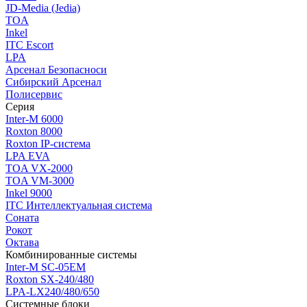
JD-Media (Jedia)
TOA
Inkel
ITC Escort
LPA
Арсенал Безопасноси
Сибирский Арсенал
Полисервис
Серия
Inter-M 6000
Roxton 8000
Roxton IP-система
LPA EVA
TOA VX-2000
TOA VM-3000
Inkel 9000
ITC Интеллектуальная система
Соната
Рокот
Октава
Комбинированные системы
Inter-M SC-05EM
Roxton SX-240/480
LPA-LX240/480/650
Системные блоки