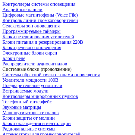
Контроллеры системы оповещения
Аварийные панели
Цифровые магнитофоны (Voice File)
Контроль линий громкоговорителей
Селекторы зон оповещения
Программируемые таймеры
Блоки резервирования усилителей
Блоки питания и резервирования 220В
Блоки речевого оповещения
Электронные блоки сирен
Блоки реле
Распределители аудиосигналов
Системные блоки (продолжение)
Системы обратной связи с зонами оповещения
Усилители мощности 100В
Предварительные усилители
Встраиваемые модули
Контроллеры микрофонных пультов
Телефонный интерфейс
Звуковые матрицы
Маршрутизаторы сигналов
Блоки защиты от молнии
Блоки охлаждения и вентиляции
Радиоканальные системы
Аттенюаторы для громкоговорителей