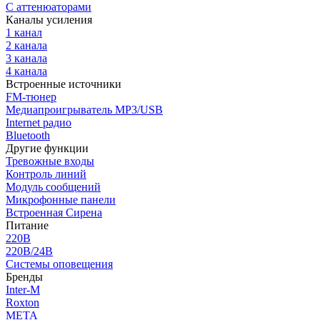
С аттенюаторами
Каналы усиления
1 канал
2 канала
3 канала
4 канала
Встроенные источники
FM-тюнер
Медиапроигрыватель MP3/USB
Internet радио
Bluetooth
Другие функции
Тревожные входы
Контроль линий
Модуль сообщений
Микрофонные панели
Встроенная Сирена
Питание
220В
220В/24В
Системы оповещения
Бренды
Inter-M
Roxton
МЕТА