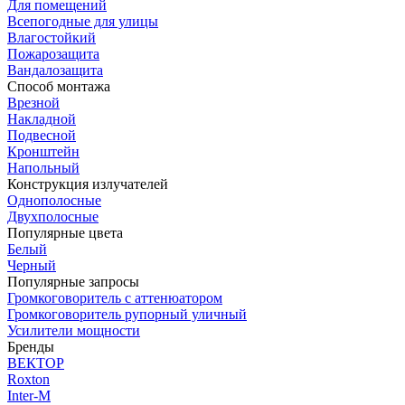
Для помещений
Всепогодные для улицы
Влагостойкий
Пожарозащита
Вандалозащита
Способ монтажа
Врезной
Накладной
Подвесной
Кронштейн
Напольный
Конструкция излучателей
Однополосные
Двухполосные
Популярные цвета
Белый
Черный
Популярные запросы
Громкоговоритель с аттенюатором
Громкоговоритель рупорный уличный
Усилители мощности
Бренды
ВЕКТОР
Roxton
Inter-M