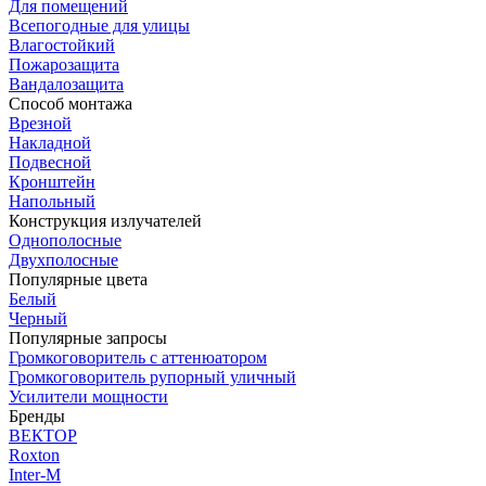
Для помещений
Всепогодные для улицы
Влагостойкий
Пожарозащита
Вандалозащита
Способ монтажа
Врезной
Накладной
Подвесной
Кронштейн
Напольный
Конструкция излучателей
Однополосные
Двухполосные
Популярные цвета
Белый
Черный
Популярные запросы
Громкоговоритель с аттенюатором
Громкоговоритель рупорный уличный
Усилители мощности
Бренды
ВЕКТОР
Roxton
Inter-M