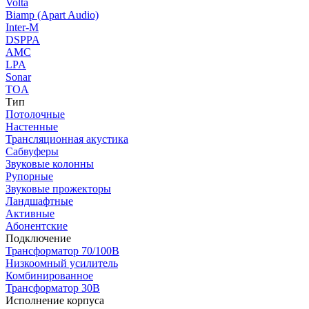
Volta
Biamp (Apart Audio)
Inter-M
DSPPA
AMC
LPA
Sonar
TOA
Тип
Потолочные
Настенные
Трансляционная акустика
Сабвуферы
Звуковые колонны
Рупорные
Звуковые прожекторы
Ландшафтные
Активные
Абонентские
Подключение
Трансформатор 70/100В
Низкоомный усилитель
Комбинированное
Трансформатор 30В
Исполнение корпуса