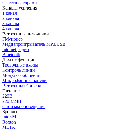
С аттенюаторами
Каналы усиления
1 канал
2 канала
3 канала
4 канала
Встроенные источники
FM-тюнер
Медиапроигрыватель MP3/USB
Internet радио
Bluetooth
Другие функции
Тревожные входы
Контроль линий
Модуль сообщений
Микрофонные панели
Встроенная Сирена
Питание
220В
220В/24В
Системы оповещения
Бренды
Inter-M
Roxton
МЕТА