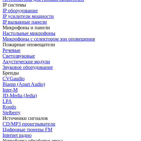
IP системы
IP оборудование
IP усилители мощности
IP вызывные панели
Микрофоны и панели
Настольные микрофоны
Микрофоны с селектором зон оповещения
Пожарные оповещатели
Речевые
Светозвуковые
Акустические модули
Звуковое оборудование
Бренды
CVGaudio
Biamp (Apart Audio)
Inter-M
JD-Media (Jedia)
LPA
Rondo
Stelberry
Источники сигналов
CD/MP3 проигрыватели
Цифровые тюнеры FM
Internet радио
Устройства обработки звука