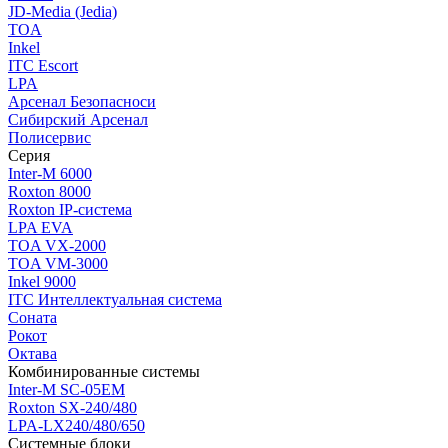
JD-Media (Jedia)
TOA
Inkel
ITC Escort
LPA
Арсенал Безопасноси
Сибирский Арсенал
Полисервис
Серия
Inter-M 6000
Roxton 8000
Roxton IP-система
LPA EVA
TOA VX-2000
TOA VM-3000
Inkel 9000
ITC Интеллектуальная система
Соната
Рокот
Октава
Комбинированные системы
Inter-M SC-05EM
Roxton SX-240/480
LPA-LX240/480/650
Системные блоки