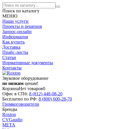
Поиск по каталогу
МЕНЮ
Наши услуги
Проекты и решения
Запрос-онлайн
Информация
Как купить
Доставка
Прайс-листы
Статьи
Нормативные документы
Контакты
Звуковое оборудование
по низким
ценам!
Корзина
Нет товаров
0
Офис в СПб:
8 (812)
448-08-20
Бесплатно по РФ:
8 (800)
600-28-70
Громкоговорители
Бренды
Roxton
CVGaudio
МЕТА