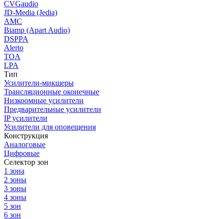
CVGaudio
JD-Media (Jedia)
AMC
Biamp (Apart Audio)
DSPPA
Alerto
TOA
LPA
Тип
Усилители-микшеры
Трансляционные оконечные
Низкоомные усилители
Предварительные усилители
IP усилители
Усилители для оповещения
Конструкция
Аналоговые
Цифровые
Селектор зон
1 зона
2 зоны
3 зоны
4 зоны
5 зон
6 зон