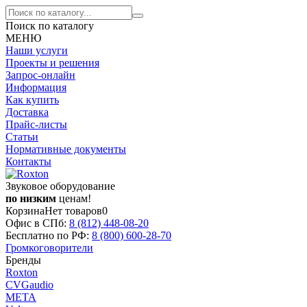
Поиск по каталогу
МЕНЮ
Наши услуги
Проекты и решения
Запрос-онлайн
Информация
Как купить
Доставка
Прайс-листы
Статьи
Нормативные документы
Контакты
Звуковое оборудование
по низким
ценам!
Корзина
Нет товаров
0
Офис в СПб:
8 (812)
448-08-20
Бесплатно по РФ:
8 (800)
600-28-70
Громкоговорители
Бренды
Roxton
CVGaudio
МЕТА