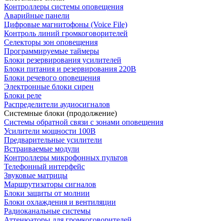
Контроллеры системы оповещения
Аварийные панели
Цифровые магнитофоны (Voice File)
Контроль линий громкоговорителей
Селекторы зон оповещения
Программируемые таймеры
Блоки резервирования усилителей
Блоки питания и резервирования 220В
Блоки речевого оповещения
Электронные блоки сирен
Блоки реле
Распределители аудиосигналов
Системные блоки (продолжение)
Системы обратной связи с зонами оповещения
Усилители мощности 100В
Предварительные усилители
Встраиваемые модули
Контроллеры микрофонных пультов
Телефонный интерфейс
Звуковые матрицы
Маршрутизаторы сигналов
Блоки защиты от молнии
Блоки охлаждения и вентиляции
Радиоканальные системы
Аттенюаторы для громкоговорителей