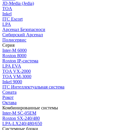
JD-Media (Jedia)
TOA
Inkel
ITC Escort
LPA
Арсенал Безопасноси
Сибирский Арсенал
Полисервис
Серия
Inter-M 6000
Roxton 8000
Roxton IP-система
LPA EVA
TOA VX-2000
TOA VM-3000
Inkel 9000
ITC Интеллектуальная система
Соната
Рокот
Октава
Комбинированные системы
Inter-M SC-05EM
Roxton SX-240/480
LPA-LX240/480/650
Системные блоки