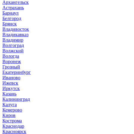
Архангельск
Астрахань
Барнаул
Белгород
Брянск
Владивосток
Владикавказ
Владимир
Волгоград
Волжский
Вологда
Воронеж
Грозный
Екатеринбург
Иваново
Ижевск
Иркутск
Казань
Калининград
Калуга
Кемерово
Киров
Кострома
Краснодар
Красноярск