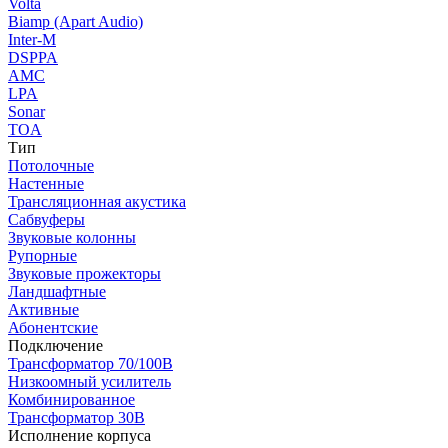
Volta
Biamp (Apart Audio)
Inter-M
DSPPA
AMC
LPA
Sonar
TOA
Тип
Потолочные
Настенные
Трансляционная акустика
Сабвуферы
Звуковые колонны
Рупорные
Звуковые прожекторы
Ландшафтные
Активные
Абонентские
Подключение
Трансформатор 70/100В
Низкоомный усилитель
Комбинированное
Трансформатор 30В
Исполнение корпуса