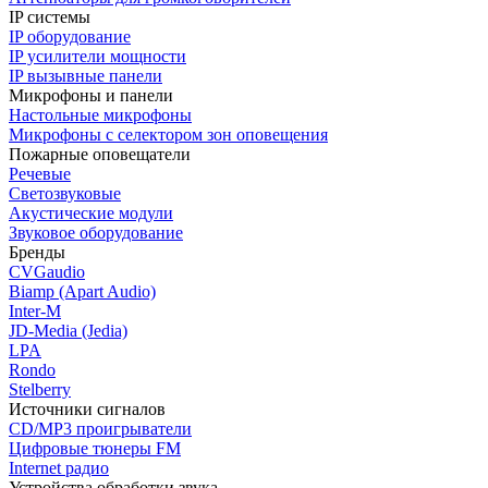
IP системы
IP оборудование
IP усилители мощности
IP вызывные панели
Микрофоны и панели
Настольные микрофоны
Микрофоны с селектором зон оповещения
Пожарные оповещатели
Речевые
Светозвуковые
Акустические модули
Звуковое оборудование
Бренды
CVGaudio
Biamp (Apart Audio)
Inter-M
JD-Media (Jedia)
LPA
Rondo
Stelberry
Источники сигналов
CD/MP3 проигрыватели
Цифровые тюнеры FM
Internet радио
Устройства обработки звука