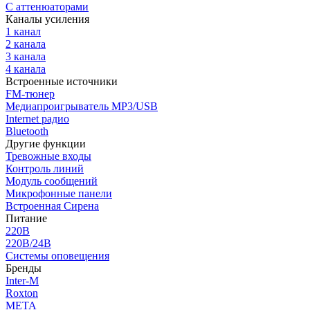
С аттенюаторами
Каналы усиления
1 канал
2 канала
3 канала
4 канала
Встроенные источники
FM-тюнер
Медиапроигрыватель MP3/USB
Internet радио
Bluetooth
Другие функции
Тревожные входы
Контроль линий
Модуль сообщений
Микрофонные панели
Встроенная Сирена
Питание
220В
220В/24В
Системы оповещения
Бренды
Inter-M
Roxton
МЕТА