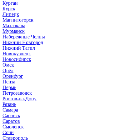
Курган
Курск
Липецк
Магнитогорск
Махачкала
Мурманск
Набережные Челны
Нижний Новгород
Нижний Тагил
Новокузнецк
Новосибирск
Омск
Орёл
Оренбург
Пенза
Пермь
Петрозаводск
Ростов-на-Дону
Рязань
Самара
Саранск
Саратов
Смоленск
Сочи
Ставрополь