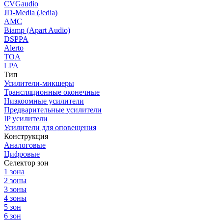
CVGaudio
JD-Media (Jedia)
AMC
Biamp (Apart Audio)
DSPPA
Alerto
TOA
LPA
Тип
Усилители-микшеры
Трансляционные оконечные
Низкоомные усилители
Предварительные усилители
IP усилители
Усилители для оповещения
Конструкция
Аналоговые
Цифровые
Селектор зон
1 зона
2 зоны
3 зоны
4 зоны
5 зон
6 зон