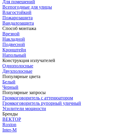
Для помещений
Всепогодные для улицы
Влагостойкий
Пожарозащита
Вандалозащита
Способ монтажа
Врезной
Накладной
Подвесной
Кронштейн
Напольный
Конструкция излучателей
Однополосные
Двухполосные
Популярные цвета
Белый
Черный
Популярные запросы
Громкоговоритель с аттенюатором
Громкоговоритель рупорный уличный
Усилители мощности
Бренды
ВЕКТОР
Roxton
Inter-M