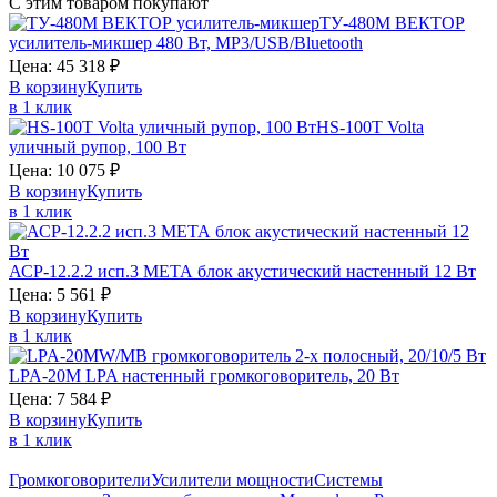
С этим товаром покупают
ТУ-480М
ВЕКТОР
усилитель-микшер 480 Вт, MP3/USB/Bluetooth
Цена:
45 318
₽
В корзину
Купить
в 1 клик
HS-100T
Volta
уличный рупор, 100 Вт
Цена:
10 075
₽
В корзину
Купить
в 1 клик
АСР-12.2.2 исп.3
МЕТА
блок акустический настенный 12 Вт
Цена:
5 561
₽
В корзину
Купить
в 1 клик
LPA-20M
LPA
настенный громкоговоритель, 20 Вт
Цена:
7 584
₽
В корзину
Купить
в 1 клик
Громкоговорители
Усилители мощности
Системы