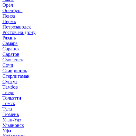
Орёл
Оренбург
Пенза
Пермь
Петрозаводск
Ростов-на-Дону
Рязань
Самара
Саранск
Саратов
Смоленск
Сочи
Ставрополь
Стерлитамак
Сургут
Тамбов
Тверь
Тольятти
Томск
Тула
Тюмень
Улан-Удэ
Ульяновск
Уфа