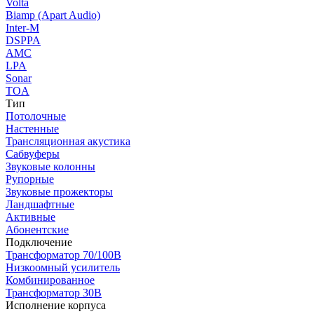
Volta
Biamp (Apart Audio)
Inter-M
DSPPA
AMC
LPA
Sonar
TOA
Тип
Потолочные
Настенные
Трансляционная акустика
Сабвуферы
Звуковые колонны
Рупорные
Звуковые прожекторы
Ландшафтные
Активные
Абонентские
Подключение
Трансформатор 70/100В
Низкоомный усилитель
Комбинированное
Трансформатор 30В
Исполнение корпуса