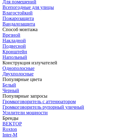
Для помещений
Всепогодные для улицы
Влагостойкий
Пожарозащита
Вандалозащита
Способ монтажа
Врезной
Накладной
Подвесной
Кронштейн
Напольный
Конструкция излучателей
Однополосные
Двухполосные
Популярные цвета
Белый
Черный
Популярные запросы
Громкоговоритель с аттенюатором
Громкоговоритель рупорный уличный
Усилители мощности
Бренды
ВЕКТОР
Roxton
Inter-M