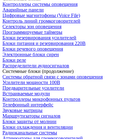
Контроллеры системы оповещения
Аварийные панели
Цифровые магнитофоны (Voice File)
Контроль линий громкоговорителей
Селекторы зон оповещения
Программируемые таймеры
Блоки резервирования усилителей
Блоки питания и резервирования 220В
Блоки речевого оповещения
Электронные блоки сирен
Блоки реле
Распределители аудиосигналов
Системные блоки (продолжение)
Системы обратной связи с зонами оповещения
Усилители мощности 100В
Предварительные усилители
Встраиваемые модули
Контроллеры микрофонных пультов
Телефонный интерфейс
Звуковые матрицы
Маршрутизаторы сигналов
Блоки защиты от молнии
Блоки охлаждения и вентиляции
Радиоканальные системы
Аттенюаторы для громкоговорителей