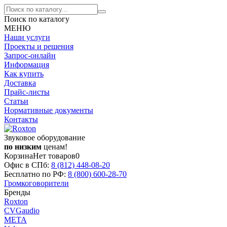
Поиск по каталогу
МЕНЮ
Наши услуги
Проекты и решения
Запрос-онлайн
Информация
Как купить
Доставка
Прайс-листы
Статьи
Нормативные документы
Контакты
Звуковое оборудование
по низким
ценам!
Корзина
Нет товаров
0
Офис в СПб:
8 (812)
448-08-20
Бесплатно по РФ:
8 (800)
600-28-70
Громкоговорители
Бренды
Roxton
CVGaudio
МЕТА