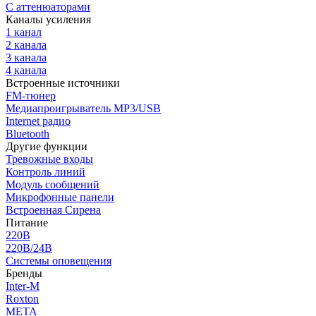
С аттенюаторами
Каналы усиления
1 канал
2 канала
3 канала
4 канала
Встроенные источники
FM-тюнер
Медиапроигрыватель MP3/USB
Internet радио
Bluetooth
Другие функции
Тревожные входы
Контроль линий
Модуль сообщений
Микрофонные панели
Встроенная Сирена
Питание
220В
220В/24В
Системы оповещения
Бренды
Inter-M
Roxton
МЕТА