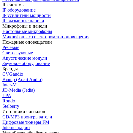
IP системы
IP оборудование
IP усилители мощности
IP вызывные панели
Микрофоны и панели
Настольные микрофоны
Микрофоны с селектором зон оповещения
Пожарные оповещатели
Речевые
Светозвуковые
Акустические модули
Звуковое оборудование
Бренды
CVGaudio
Biamp (Apart Audio)
Inter-M
JD-Media (Jedia)
LPA
Rondo
Stelberry
Источники сигналов
CD/MP3 проигрыватели
Цифровые тюнеры FM
Internet радио
Устройства обработки звука