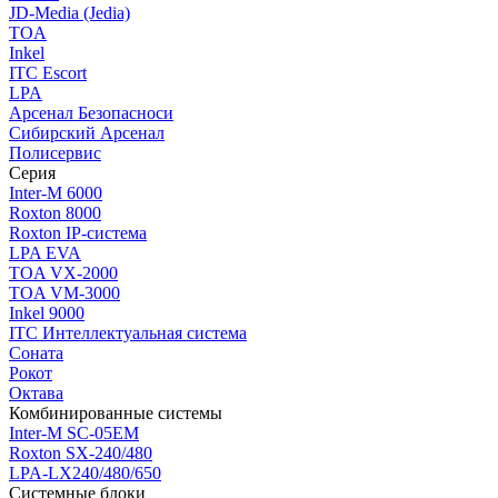
JD-Media (Jedia)
TOA
Inkel
ITC Escort
LPA
Арсенал Безопасноси
Сибирский Арсенал
Полисервис
Серия
Inter-M 6000
Roxton 8000
Roxton IP-система
LPA EVA
TOA VX-2000
TOA VM-3000
Inkel 9000
ITC Интеллектуальная система
Соната
Рокот
Октава
Комбинированные системы
Inter-M SC-05EM
Roxton SX-240/480
LPA-LX240/480/650
Системные блоки