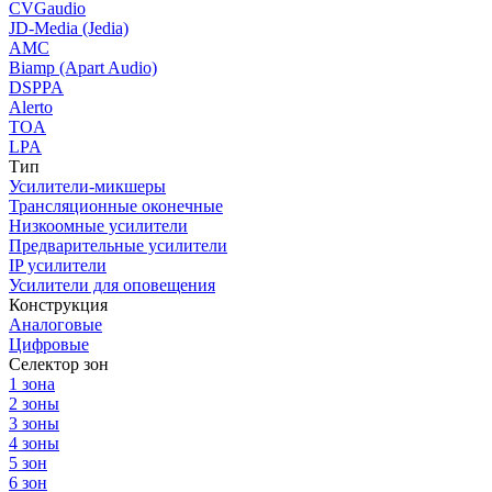
CVGaudio
JD-Media (Jedia)
AMC
Biamp (Apart Audio)
DSPPA
Alerto
TOA
LPA
Тип
Усилители-микшеры
Трансляционные оконечные
Низкоомные усилители
Предварительные усилители
IP усилители
Усилители для оповещения
Конструкция
Аналоговые
Цифровые
Селектор зон
1 зона
2 зоны
3 зоны
4 зоны
5 зон
6 зон