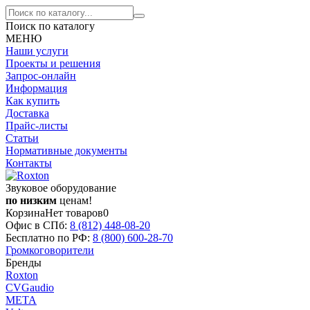
Поиск по каталогу
МЕНЮ
Наши услуги
Проекты и решения
Запрос-онлайн
Информация
Как купить
Доставка
Прайс-листы
Статьи
Нормативные документы
Контакты
Звуковое оборудование
по низким
ценам!
Корзина
Нет товаров
0
Офис в СПб:
8 (812)
448-08-20
Бесплатно по РФ:
8 (800)
600-28-70
Громкоговорители
Бренды
Roxton
CVGaudio
МЕТА