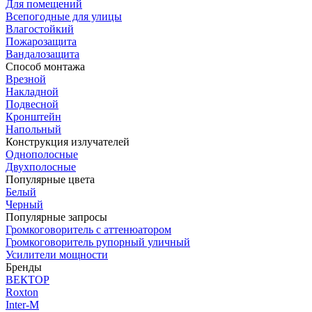
Для помещений
Всепогодные для улицы
Влагостойкий
Пожарозащита
Вандалозащита
Способ монтажа
Врезной
Накладной
Подвесной
Кронштейн
Напольный
Конструкция излучателей
Однополосные
Двухполосные
Популярные цвета
Белый
Черный
Популярные запросы
Громкоговоритель с аттенюатором
Громкоговоритель рупорный уличный
Усилители мощности
Бренды
ВЕКТОР
Roxton
Inter-M