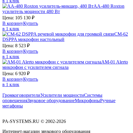
в 1 клик
AA-480
Roxton
усилитель мощности 480 Вт
Цена:
105 130
₽
В корзину
Купить
в 1 клик
CM-62
DSPPA
микрофон настольный
Цена:
8 523
₽
В корзину
Купить
в 1 клик
AM-01
Alerto
микрофон с усилителем сигнала
Цена:
6 920
₽
В корзину
Купить
в 1 клик
Громкоговорители
Усилители мощности
Системы
оповещения
Звуковое оборудование
Микрофоны
Ручные
мегафоны
PA-SYSTEMS.RU © 2002-2026
Интернет-магазин звукового оборудования