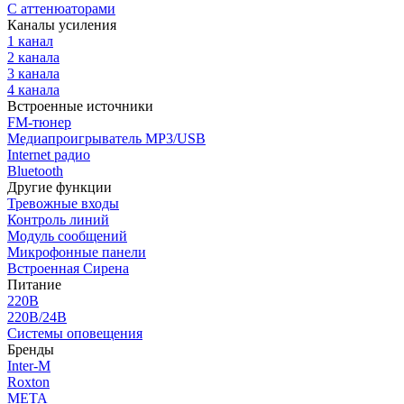
С аттенюаторами
Каналы усиления
1 канал
2 канала
3 канала
4 канала
Встроенные источники
FM-тюнер
Медиапроигрыватель MP3/USB
Internet радио
Bluetooth
Другие функции
Тревожные входы
Контроль линий
Модуль сообщений
Микрофонные панели
Встроенная Сирена
Питание
220В
220В/24В
Системы оповещения
Бренды
Inter-M
Roxton
МЕТА