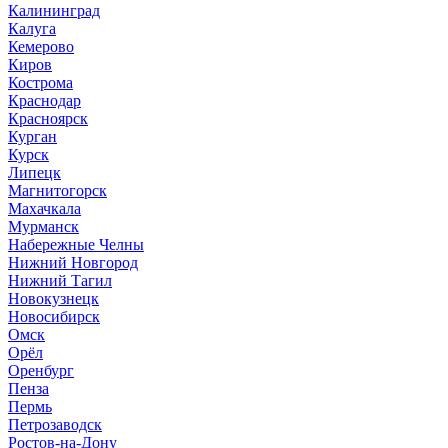
Калининград
Калуга
Кемерово
Киров
Кострома
Краснодар
Красноярск
Курган
Курск
Липецк
Магнитогорск
Махачкала
Мурманск
Набережные Челны
Нижний Новгород
Нижний Тагил
Новокузнецк
Новосибирск
Омск
Орёл
Оренбург
Пенза
Пермь
Петрозаводск
Ростов-на-Дону