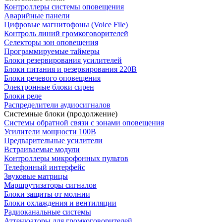
Контроллеры системы оповещения
Аварийные панели
Цифровые магнитофоны (Voice File)
Контроль линий громкоговорителей
Селекторы зон оповещения
Программируемые таймеры
Блоки резервирования усилителей
Блоки питания и резервирования 220В
Блоки речевого оповещения
Электронные блоки сирен
Блоки реле
Распределители аудиосигналов
Системные блоки (продолжение)
Системы обратной связи с зонами оповещения
Усилители мощности 100В
Предварительные усилители
Встраиваемые модули
Контроллеры микрофонных пультов
Телефонный интерфейс
Звуковые матрицы
Маршрутизаторы сигналов
Блоки защиты от молнии
Блоки охлаждения и вентиляции
Радиоканальные системы
Аттенюаторы для громкоговорителей