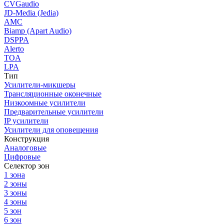
CVGaudio
JD-Media (Jedia)
AMC
Biamp (Apart Audio)
DSPPA
Alerto
TOA
LPA
Тип
Усилители-микшеры
Трансляционные оконечные
Низкоомные усилители
Предварительные усилители
IP усилители
Усилители для оповещения
Конструкция
Аналоговые
Цифровые
Селектор зон
1 зона
2 зоны
3 зоны
4 зоны
5 зон
6 зон