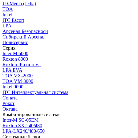
JD-Media (Jedia)
TOA
Inkel
ITC Escort
LPA
Арсенал Безопасноси
Сибирский Арсенал
Полисервис
Серия
Inter-M 6000
Roxton 8000
Roxton IP-система
LPA EVA
TOA VX-2000
TOA VM-3000
Inkel 9000
ITC Интеллектуальная система
Соната
Рокот
Октава
Комбинированные системы
Inter-M SC-05EM
Roxton SX-240/480
LPA-LX240/480/650
Системные блоки