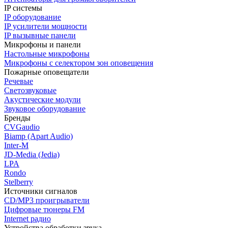
IP системы
IP оборудование
IP усилители мощности
IP вызывные панели
Микрофоны и панели
Настольные микрофоны
Микрофоны с селектором зон оповещения
Пожарные оповещатели
Речевые
Светозвуковые
Акустические модули
Звуковое оборудование
Бренды
CVGaudio
Biamp (Apart Audio)
Inter-M
JD-Media (Jedia)
LPA
Rondo
Stelberry
Источники сигналов
CD/MP3 проигрыватели
Цифровые тюнеры FM
Internet радио
Устройства обработки звука