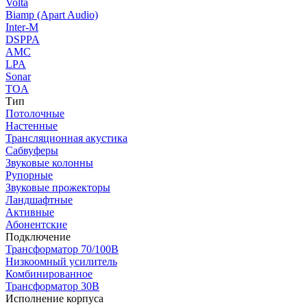
Volta
Biamp (Apart Audio)
Inter-M
DSPPA
AMC
LPA
Sonar
TOA
Тип
Потолочные
Настенные
Трансляционная акустика
Сабвуферы
Звуковые колонны
Рупорные
Звуковые прожекторы
Ландшафтные
Активные
Абонентские
Подключение
Трансформатор 70/100В
Низкоомный усилитель
Комбинированное
Трансформатор 30В
Исполнение корпуса