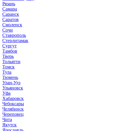
Рязань
Самара
Саранск
Саратов
Смоленск
Сочи
Ставрополь
Стерлитамак
Сургут
Тамбов
Тверь
Тольятти
Томск
Тула
Тюмень
Улан-Удэ
Ульяновск
Уфа
Хабаровск
Чебоксары
Челябинск
Череповец
Чита
Якутск
Ярославль