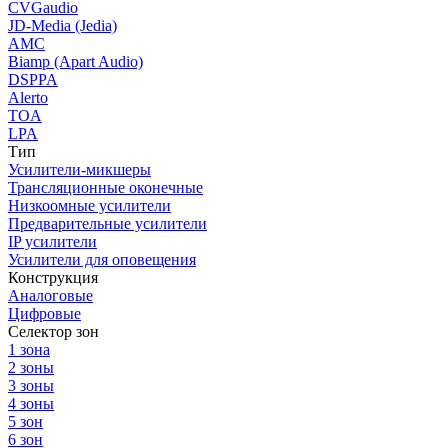
CVGaudio
JD-Media (Jedia)
AMC
Biamp (Apart Audio)
DSPPA
Alerto
TOA
LPA
Тип
Усилители-микшеры
Трансляционные оконечные
Низкоомные усилители
Предварительные усилители
IP усилители
Усилители для оповещения
Конструкция
Аналоговые
Цифровые
Селектор зон
1 зона
2 зоны
3 зоны
4 зоны
5 зон
6 зон