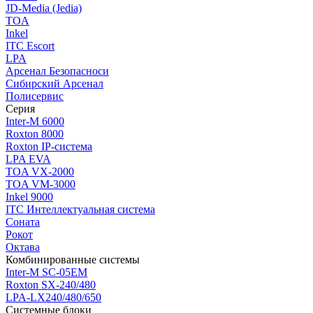
JD-Media (Jedia)
TOA
Inkel
ITC Escort
LPA
Арсенал Безопасноси
Сибирский Арсенал
Полисервис
Серия
Inter-M 6000
Roxton 8000
Roxton IP-система
LPA EVA
TOA VX-2000
TOA VM-3000
Inkel 9000
ITC Интеллектуальная система
Соната
Рокот
Октава
Комбинированные системы
Inter-M SC-05EM
Roxton SX-240/480
LPA-LX240/480/650
Системные блоки