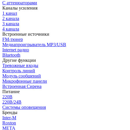
С аттенюаторами
Каналы усиления
1 канал
2 канала
3 канала
4 канала
Встроенные источники
FM-тюнер
Медиапроигрыватель MP3/USB
Internet радио
Bluetooth
Другие функции
Тревожные входы
Контроль линий
Модуль сообщений
Микрофонные панели
Встроенная Сирена
Питание
220В
220В/24В
Системы оповещения
Бренды
Inter-M
Roxton
МЕТА