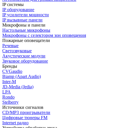
IP системы
IP оборудование
IP усилители мощности
IP вызывные панели
Микрофоны и панели
Настольные микрофоны
Микрофоны с селектором зон оповещения
Пожарные оповещатели
Речевые
Светозвуковые
Акустические модули
Звуковое оборудование
Бренды
CVGaudio
Biamp (Apart Audio)
Inter-M
JD-Media (Jedia)
LPA
Rondo
Stelberry
Источники сигналов
CD/MP3 проигрыватели
Цифровые тюнеры FM
Internet радио
Устройства обработки звука