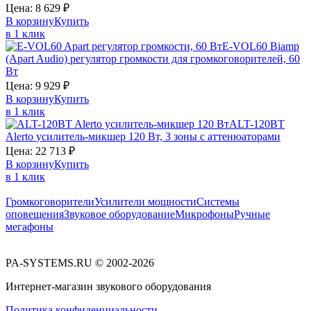
Цена:
8 629
₽
В корзину
Купить
в 1 клик
E-VOL60
Biamp
(Apart Audio)
регулятор громкости для громкоговорителей, 60
Вт
Цена:
9 929
₽
В корзину
Купить
в 1 клик
ALT-120BT
Alerto
усилитель-микшер 120 Вт, 3 зоны с аттенюаторами
Цена:
22 713
₽
В корзину
Купить
в 1 клик
Громкоговорители
Усилители мощности
Системы
оповещения
Звуковое оборудование
Микрофоны
Ручные
мегафоны
PA-SYSTEMS.RU © 2002-2026
Интернет-магазин звукового оборудования
Политика конфиденциальности