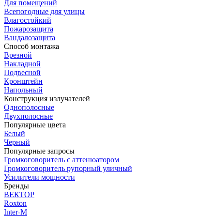
Для помещений
Всепогодные для улицы
Влагостойкий
Пожарозащита
Вандалозащита
Способ монтажа
Врезной
Накладной
Подвесной
Кронштейн
Напольный
Конструкция излучателей
Однополосные
Двухполосные
Популярные цвета
Белый
Черный
Популярные запросы
Громкоговоритель с аттенюатором
Громкоговоритель рупорный уличный
Усилители мощности
Бренды
ВЕКТОР
Roxton
Inter-M