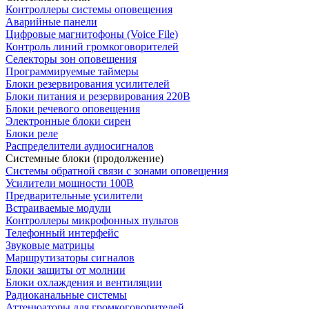
Контроллеры системы оповещения
Аварийные панели
Цифровые магнитофоны (Voice File)
Контроль линий громкоговорителей
Селекторы зон оповещения
Программируемые таймеры
Блоки резервирования усилителей
Блоки питания и резервирования 220В
Блоки речевого оповещения
Электронные блоки сирен
Блоки реле
Распределители аудиосигналов
Системные блоки (продолжение)
Системы обратной связи с зонами оповещения
Усилители мощности 100В
Предварительные усилители
Встраиваемые модули
Контроллеры микрофонных пультов
Телефонный интерфейс
Звуковые матрицы
Маршрутизаторы сигналов
Блоки защиты от молнии
Блоки охлаждения и вентиляции
Радиоканальные системы
Аттенюаторы для громкоговорителей