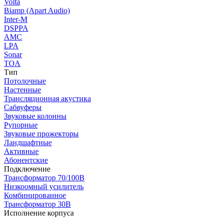
Volta
Biamp (Apart Audio)
Inter-M
DSPPA
AMC
LPA
Sonar
TOA
Тип
Потолочные
Настенные
Трансляционная акустика
Сабвуферы
Звуковые колонны
Рупорные
Звуковые прожекторы
Ландшафтные
Активные
Абонентские
Подключение
Трансформатор 70/100В
Низкоомный усилитель
Комбинированное
Трансформатор 30В
Исполнение корпуса