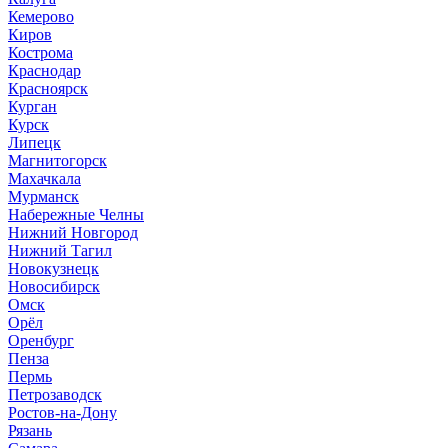
Кемерово
Киров
Кострома
Краснодар
Красноярск
Курган
Курск
Липецк
Магнитогорск
Махачкала
Мурманск
Набережные Челны
Нижний Новгород
Нижний Тагил
Новокузнецк
Новосибирск
Омск
Орёл
Оренбург
Пенза
Пермь
Петрозаводск
Ростов-на-Дону
Рязань