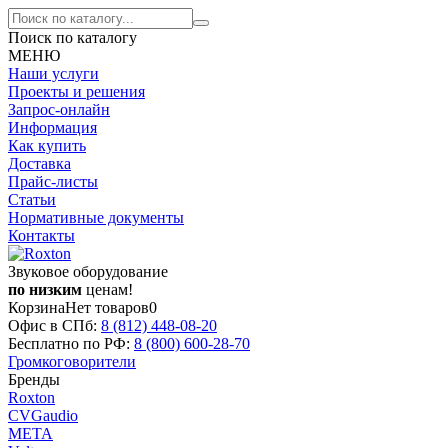
Поиск по каталогу
МЕНЮ
Наши услуги
Проекты и решения
Запрос-онлайн
Информация
Как купить
Доставка
Прайс-листы
Статьи
Нормативные документы
Контакты
Звуковое оборудование
по низким
ценам!
Корзина
Нет товаров
0
Офис в СПб:
8 (812)
448-08-20
Бесплатно по РФ:
8 (800)
600-28-70
Громкоговорители
Бренды
Roxton
CVGaudio
МЕТА