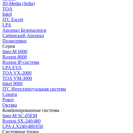
JD-Media (Jedia)
TOA
Inkel
ITC Escort
LPA
Арсенал Безопасноси
Сибирский Арсенал
Полисервис
Серия
Inter-M 6000
Roxton 8000
Roxton IP-система
LPA EVA
TOA VX-2000
TOA VM-3000
Inkel 9000
ITC Интеллектуальная система
Соната
Рокот
Октава
Комбинированные системы
Inter-M SC-05EM
Roxton SX-240/480
LPA-LX240/480/650
Системные блоки