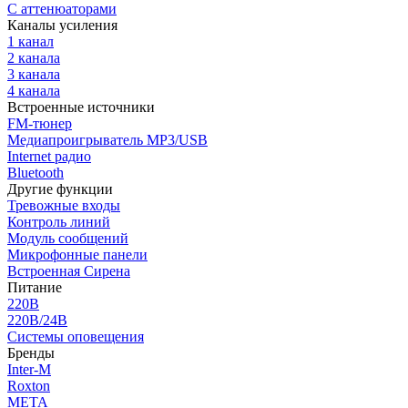
С аттенюаторами
Каналы усиления
1 канал
2 канала
3 канала
4 канала
Встроенные источники
FM-тюнер
Медиапроигрыватель MP3/USB
Internet радио
Bluetooth
Другие функции
Тревожные входы
Контроль линий
Модуль сообщений
Микрофонные панели
Встроенная Сирена
Питание
220В
220В/24В
Системы оповещения
Бренды
Inter-M
Roxton
МЕТА