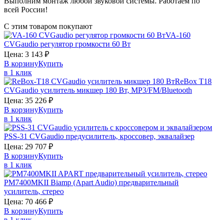
Выполним монтаж любой звуковой системы. Работаем по
всей России!
С этим товаром покупают
VA-160
CVGaudio
регулятор громкости 60 Вт
Цена:
3 143
₽
В корзину
Купить
в 1 клик
ReBox T18
CVGaudio
усилитель микшер 180 Вт, MP3/FM/Bluetooth
Цена:
35 226
₽
В корзину
Купить
в 1 клик
PSS-31
CVGaudio
предусилитель, кроссовер, эквалайзер
Цена:
29 707
₽
В корзину
Купить
в 1 клик
PM7400MKII
Biamp (Apart Audio)
предварительный
усилитель, стерео
Цена:
70 466
₽
В корзину
Купить
в 1 клик