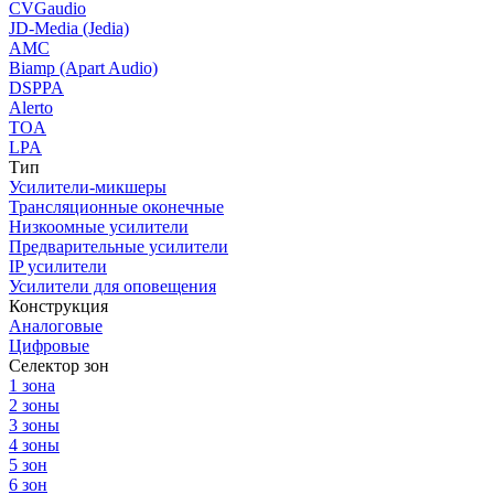
CVGaudio
JD-Media (Jedia)
AMC
Biamp (Apart Audio)
DSPPA
Alerto
TOA
LPA
Тип
Усилители-микшеры
Трансляционные оконечные
Низкоомные усилители
Предварительные усилители
IP усилители
Усилители для оповещения
Конструкция
Аналоговые
Цифровые
Селектор зон
1 зона
2 зоны
3 зоны
4 зоны
5 зон
6 зон