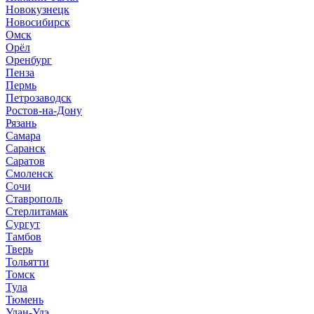
Новокузнецк
Новосибирск
Омск
Орёл
Оренбург
Пенза
Пермь
Петрозаводск
Ростов-на-Дону
Рязань
Самара
Саранск
Саратов
Смоленск
Сочи
Ставрополь
Стерлитамак
Сургут
Тамбов
Тверь
Тольятти
Томск
Тула
Тюмень
Улан-Удэ