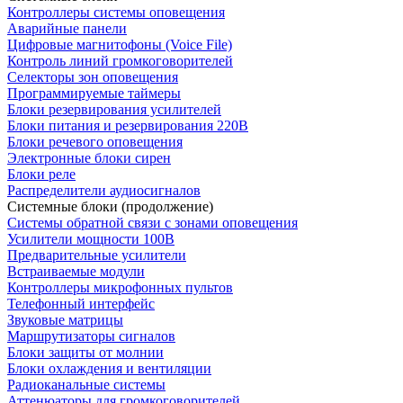
Контроллеры системы оповещения
Аварийные панели
Цифровые магнитофоны (Voice File)
Контроль линий громкоговорителей
Селекторы зон оповещения
Программируемые таймеры
Блоки резервирования усилителей
Блоки питания и резервирования 220В
Блоки речевого оповещения
Электронные блоки сирен
Блоки реле
Распределители аудиосигналов
Системные блоки (продолжение)
Системы обратной связи с зонами оповещения
Усилители мощности 100В
Предварительные усилители
Встраиваемые модули
Контроллеры микрофонных пультов
Телефонный интерфейс
Звуковые матрицы
Маршрутизаторы сигналов
Блоки защиты от молнии
Блоки охлаждения и вентиляции
Радиоканальные системы
Аттенюаторы для громкоговорителей