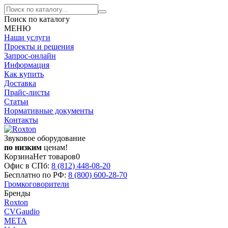
Поиск по каталогу
МЕНЮ
Наши услуги
Проекты и решения
Запрос-онлайн
Информация
Как купить
Доставка
Прайс-листы
Статьи
Нормативные документы
Контакты
Звуковое оборудование
по низким
ценам!
Корзина
Нет товаров
0
Офис в СПб:
8 (812)
448-08-20
Бесплатно по РФ:
8 (800)
600-28-70
Громкоговорители
Бренды
Roxton
CVGaudio
МЕТА