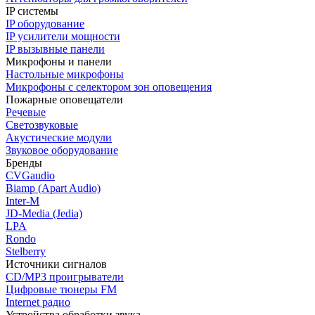
IP системы
IP оборудование
IP усилители мощности
IP вызывные панели
Микрофоны и панели
Настольные микрофоны
Микрофоны с селектором зон оповещения
Пожарные оповещатели
Речевые
Светозвуковые
Акустические модули
Звуковое оборудование
Бренды
CVGaudio
Biamp (Apart Audio)
Inter-M
JD-Media (Jedia)
LPA
Rondo
Stelberry
Источники сигналов
CD/MP3 проигрыватели
Цифровые тюнеры FM
Internet радио
Устройства обработки звука