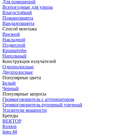
Для помещений
Всепогодные для улицы
Влагостойкий
Пожарозащита
Вандалозащита
Способ монтажа
Врезной
Накладной
Подвесной
Кронштейн
Напольный
Конструкция излучателей
Однополосные
Двухполосные
Популярные цвета
Белый
Черный
Популярные запросы
Громкоговоритель с аттенюатором
Громкоговоритель рупорный уличный
Усилители мощности
Бренды
ВЕКТОР
Roxton
Inter-M