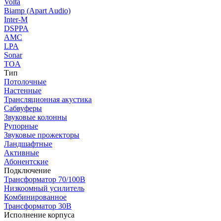
Volta
Biamp (Apart Audio)
Inter-M
DSPPA
AMC
LPA
Sonar
TOA
Тип
Потолочные
Настенные
Трансляционная акустика
Сабвуферы
Звуковые колонны
Рупорные
Звуковые прожекторы
Ландшафтные
Активные
Абонентские
Подключение
Трансформатор 70/100В
Низкоомный усилитель
Комбинированное
Трансформатор 30В
Исполнение корпуса