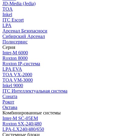
JD-Media (Jedia)
TOA
Inkel
ITC Escort
LPA
Арсенал Безопасноси
Сибирский Арсенал
Полисервис
Серия
Inter-M 6000
Roxton 8000
Roxton IP-система
LPA EVA
TOA VX-2000
TOA VM-3000
Inkel 9000
ITC Интеллектуальная система
Соната
Рокот
Октава
Комбинированные системы
Inter-M SC-05EM
Roxton SX-240/480
LPA-LX240/480/650
Системные блоки