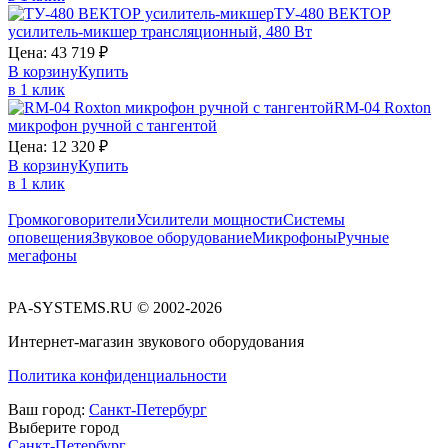
ТУ-480
ВЕКТОР
усилитель-микшер трансляционный, 480 Вт
Цена:
43 719
₽
В корзину
Купить
в 1 клик
RM-04
Roxton
микрофон ручной с тангентой
Цена:
12 320
₽
В корзину
Купить
в 1 клик
Громкоговорители
Усилители мощности
Системы
оповещения
Звуковое оборудование
Микрофоны
Ручные
мегафоны
PA-SYSTEMS.RU © 2002-2026
Интернет-магазин звукового оборудования
Политика конфиденциальности
Ваш город:
Санкт-Петербург
Выберите город
Санкт-Петербург