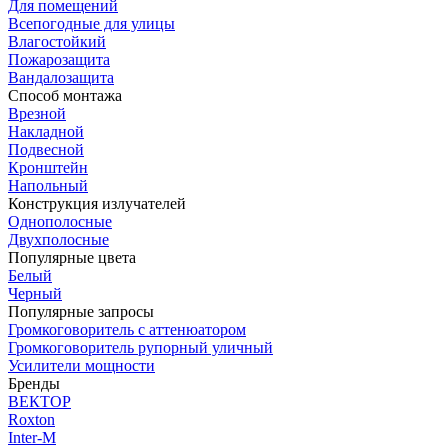
Для помещений
Всепогодные для улицы
Влагостойкий
Пожарозащита
Вандалозащита
Способ монтажа
Врезной
Накладной
Подвесной
Кронштейн
Напольный
Конструкция излучателей
Однополосные
Двухполосные
Популярные цвета
Белый
Черный
Популярные запросы
Громкоговоритель с аттенюатором
Громкоговоритель рупорный уличный
Усилители мощности
Бренды
ВЕКТОР
Roxton
Inter-M