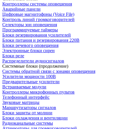
Контроллеры системы оповещения
Аварийные панели
Цифровые магнитофоны (Voice File)
Контроль линий громкоговорителей
Селекторы зон оповещения
Программируемые таймеры
Блоки резервирования усилителей
Блоки питания и резервирования 220В
Блоки речевого оповещения
Электронные блоки сирен
Блоки реле
Распределители аудиосигналов
Системные блоки (продолжение)
Системы обратной связи с зонами оповещения
Усилители мощности 100В
Предварительные усилители
Встраиваемые модули
Контроллеры микрофонных пультов
Телефонный интерфейс
Звуковые матрицы
Маршрутизаторы сигналов
Блоки защиты от молнии
Блоки охлаждения и вентиляции
Радиоканальные системы
Аттенюаторы для громкоговорителей