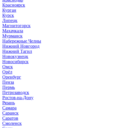
Красноярск
Курган
Курск
Липецк
Магнитогорск
Махачкала
Мурманск
Набережные Челны
Нижний Новгород
Нижний Тагил
Новокузнецк
Новосибирск
Омск
Орёл
Оренбург
Пенза
Пермь
Петрозаводск
Ростов-на-Дону
Рязань
Самара
Саранск
Саратов
Смоленск