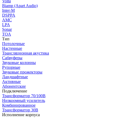
Volta
Biamp (Apart Audio)
Inter-M
DSPPA
AMC
LPA
Sonar
TOA
Тип
Потолочные
Настенные
Трансляционная акустика
Сабвуферы
Звуковые колонны
Рупорные
Звуковые прожекторы
Ландшафтные
Активные
Абонентские
Подключение
Трансформатор 70/100В
Низкоомный усилитель
Комбинированное
Трансформатор 30В
Исполнение корпуса