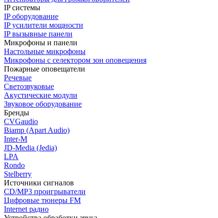
IP системы
IP оборудование
IP усилители мощности
IP вызывные панели
Микрофоны и панели
Настольные микрофоны
Микрофоны с селектором зон оповещения
Пожарные оповещатели
Речевые
Светозвуковые
Акустические модули
Звуковое оборудование
Бренды
CVGaudio
Biamp (Apart Audio)
Inter-M
JD-Media (Jedia)
LPA
Rondo
Stelberry
Источники сигналов
CD/MP3 проигрыватели
Цифровые тюнеры FM
Internet радио
Устройства обработки звука