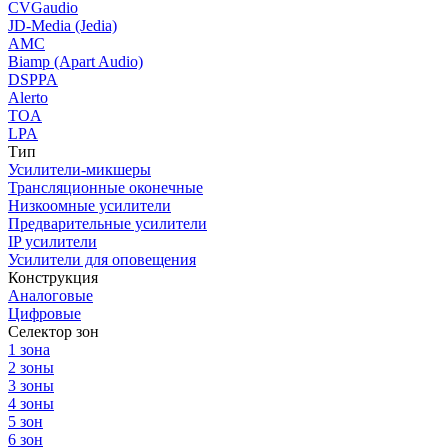
CVGaudio
JD-Media (Jedia)
AMC
Biamp (Apart Audio)
DSPPA
Alerto
TOA
LPA
Тип
Усилители-микшеры
Трансляционные оконечные
Низкоомные усилители
Предварительные усилители
IP усилители
Усилители для оповещения
Конструкция
Аналоговые
Цифровые
Селектор зон
1 зона
2 зоны
3 зоны
4 зоны
5 зон
6 зон