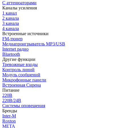
С аттенюаторами
Каналы усиления
1 канал
2 канала
3 канала
4 канала
Встроенные источники
FM-тюнер
Медиапроигрыватель MP3/USB
Internet радио
Bluetooth
Другие функции
Тревожные входы
Контроль линий
Модуль сообщений
Микрофонные панели
Встроенная Сирена
Питание
220В
220В/24В
Системы оповещения
Бренды
Inter-M
Roxton
МЕТА