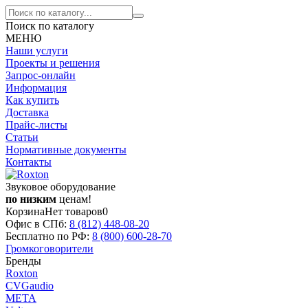
Поиск по каталогу
МЕНЮ
Наши услуги
Проекты и решения
Запрос-онлайн
Информация
Как купить
Доставка
Прайс-листы
Статьи
Нормативные документы
Контакты
Звуковое оборудование
по низким
ценам!
Корзина
Нет товаров
0
Офис в СПб:
8 (812)
448-08-20
Бесплатно по РФ:
8 (800)
600-28-70
Громкоговорители
Бренды
Roxton
CVGaudio
МЕТА