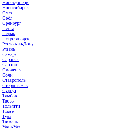
Новокузнецк
Новосибирск
Омск
Орёл
Оренбург
Пенза
Пермь
Петрозаводск
Ростов-на-Дону
Рязань
Самара
Саранск
Саратов
Смоленск
Сочи
Ставрополь
Стерлитамак
Сургут
Тамбов
Тверь
Тольятти
Томск
Тула
Тюмень
Улан-Удэ