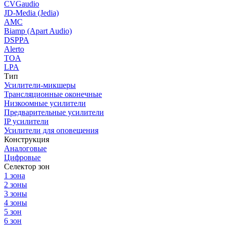
CVGaudio
JD-Media (Jedia)
AMC
Biamp (Apart Audio)
DSPPA
Alerto
TOA
LPA
Тип
Усилители-микшеры
Трансляционные оконечные
Низкоомные усилители
Предварительные усилители
IP усилители
Усилители для оповещения
Конструкция
Аналоговые
Цифровые
Селектор зон
1 зона
2 зоны
3 зоны
4 зоны
5 зон
6 зон