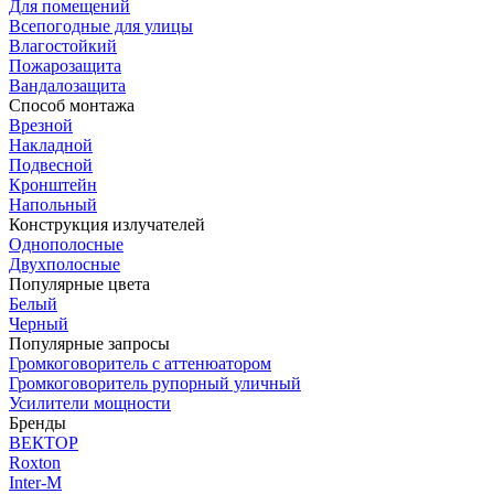
Для помещений
Всепогодные для улицы
Влагостойкий
Пожарозащита
Вандалозащита
Способ монтажа
Врезной
Накладной
Подвесной
Кронштейн
Напольный
Конструкция излучателей
Однополосные
Двухполосные
Популярные цвета
Белый
Черный
Популярные запросы
Громкоговоритель с аттенюатором
Громкоговоритель рупорный уличный
Усилители мощности
Бренды
ВЕКТОР
Roxton
Inter-M