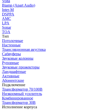
Volta
Biamp (Apart Audio)
Inter-M
DSPPA
AMC
LPA
Sonar
TOA
Тип
Потолочные
Настенные
Трансляционная акустика
Сабвуферы
Звуковые колонны
Рупорные
Звуковые прожекторы
Ландшафтные
Активные
Абонентские
Подключение
Трансформатор 70/100В
Низкоомный усилитель
Комбинированное
Трансформатор 30В
Исполнение корпуса