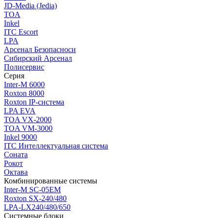
JD-Media (Jedia)
TOA
Inkel
ITC Escort
LPA
Арсенал Безопасноси
Сибирский Арсенал
Полисервис
Серия
Inter-M 6000
Roxton 8000
Roxton IP-система
LPA EVA
TOA VX-2000
TOA VM-3000
Inkel 9000
ITC Интеллектуальная система
Соната
Рокот
Октава
Комбинированные системы
Inter-M SC-05EM
Roxton SX-240/480
LPA-LX240/480/650
Системные блоки