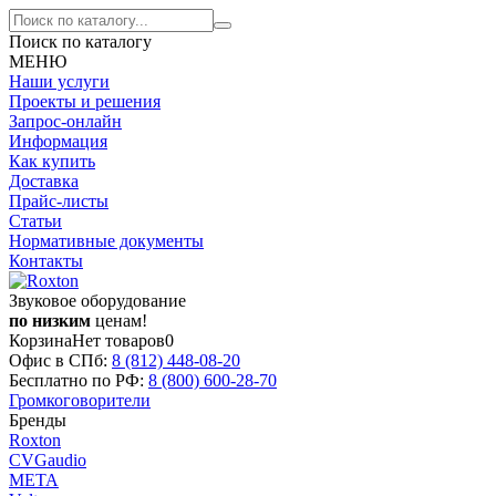
Поиск по каталогу
МЕНЮ
Наши услуги
Проекты и решения
Запрос-онлайн
Информация
Как купить
Доставка
Прайс-листы
Статьи
Нормативные документы
Контакты
Звуковое оборудование
по низким
ценам!
Корзина
Нет товаров
0
Офис в СПб:
8 (812)
448-08-20
Бесплатно по РФ:
8 (800)
600-28-70
Громкоговорители
Бренды
Roxton
CVGaudio
МЕТА