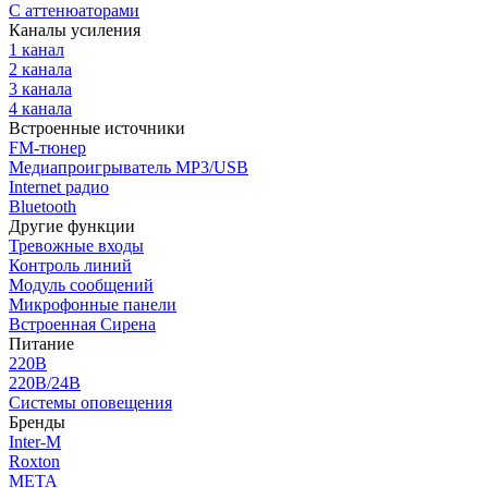
С аттенюаторами
Каналы усиления
1 канал
2 канала
3 канала
4 канала
Встроенные источники
FM-тюнер
Медиапроигрыватель MP3/USB
Internet радио
Bluetooth
Другие функции
Тревожные входы
Контроль линий
Модуль сообщений
Микрофонные панели
Встроенная Сирена
Питание
220В
220В/24В
Системы оповещения
Бренды
Inter-M
Roxton
МЕТА