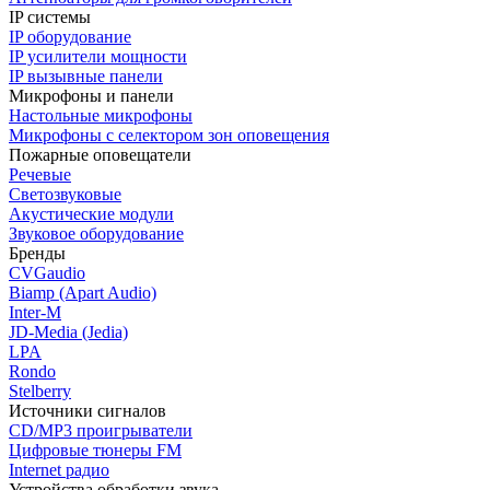
IP системы
IP оборудование
IP усилители мощности
IP вызывные панели
Микрофоны и панели
Настольные микрофоны
Микрофоны с селектором зон оповещения
Пожарные оповещатели
Речевые
Светозвуковые
Акустические модули
Звуковое оборудование
Бренды
CVGaudio
Biamp (Apart Audio)
Inter-M
JD-Media (Jedia)
LPA
Rondo
Stelberry
Источники сигналов
CD/MP3 проигрыватели
Цифровые тюнеры FM
Internet радио
Устройства обработки звука