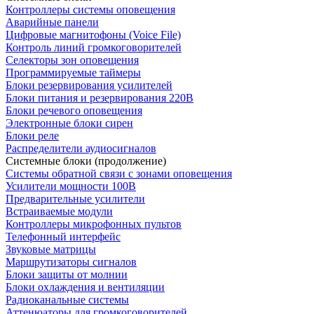
Контроллеры системы оповещения
Аварийные панели
Цифровые магнитофоны (Voice File)
Контроль линий громкоговорителей
Селекторы зон оповещения
Программируемые таймеры
Блоки резервирования усилителей
Блоки питания и резервирования 220В
Блоки речевого оповещения
Электронные блоки сирен
Блоки реле
Распределители аудиосигналов
Системные блоки (продолжение)
Системы обратной связи с зонами оповещения
Усилители мощности 100В
Предварительные усилители
Встраиваемые модули
Контроллеры микрофонных пультов
Телефонный интерфейс
Звуковые матрицы
Маршрутизаторы сигналов
Блоки защиты от молнии
Блоки охлаждения и вентиляции
Радиоканальные системы
Аттенюаторы для громкоговорителей