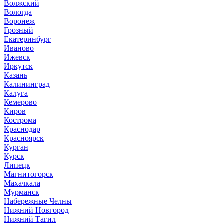
Волжский
Вологда
Воронеж
Грозный
Екатеринбург
Иваново
Ижевск
Иркутск
Казань
Калининград
Калуга
Кемерово
Киров
Кострома
Краснодар
Красноярск
Курган
Курск
Липецк
Магнитогорск
Махачкала
Мурманск
Набережные Челны
Нижний Новгород
Нижний Тагил