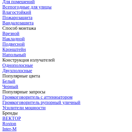
Для помещений
Всепогодные для улицы
Влагостойкий
Пожарозащита
Вандалозащита
Способ монтажа
Врезной
Накладной
Подвесной
Кронштейн
Напольный
Конструкция излучателей
Однополосные
Двухполосные
Популярные цвета
Белый
Черный
Популярные запросы
Громкоговоритель с аттенюатором
Громкоговоритель рупорный уличный
Усилители мощности
Бренды
ВЕКТОР
Roxton
Inter-M