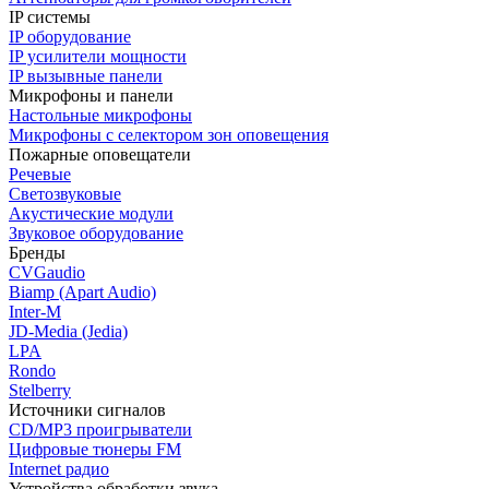
IP системы
IP оборудование
IP усилители мощности
IP вызывные панели
Микрофоны и панели
Настольные микрофоны
Микрофоны с селектором зон оповещения
Пожарные оповещатели
Речевые
Светозвуковые
Акустические модули
Звуковое оборудование
Бренды
CVGaudio
Biamp (Apart Audio)
Inter-M
JD-Media (Jedia)
LPA
Rondo
Stelberry
Источники сигналов
CD/MP3 проигрыватели
Цифровые тюнеры FM
Internet радио
Устройства обработки звука