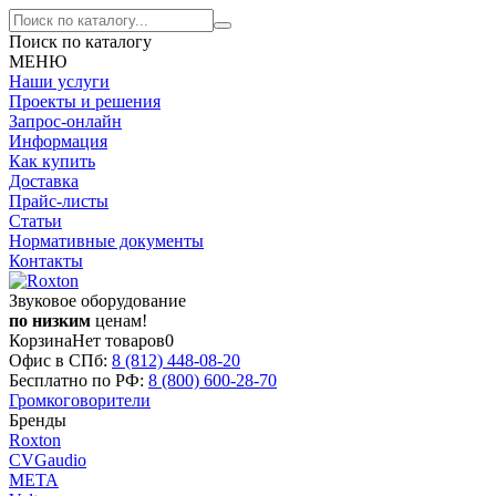
Поиск по каталогу
МЕНЮ
Наши услуги
Проекты и решения
Запрос-онлайн
Информация
Как купить
Доставка
Прайс-листы
Статьи
Нормативные документы
Контакты
Звуковое оборудование
по низким
ценам!
Корзина
Нет товаров
0
Офис в СПб:
8 (812)
448-08-20
Бесплатно по РФ:
8 (800)
600-28-70
Громкоговорители
Бренды
Roxton
CVGaudio
МЕТА