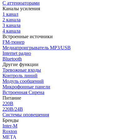
С аттенюаторами
Каналы усиления
1 канал
2 канала
3 канала
4 канала
Встроенные источники
FM-тюнер
Медиапроигрыватель MP3/USB
Internet радио
Bluetooth
Другие функции
Тревожные входы
Контроль линий
Модуль сообщений
Микрофонные панели
Встроенная Сирена
Питание
220В
220В/24В
Системы оповещения
Бренды
Inter-M
Roxton
МЕТА