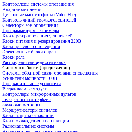
Контроллеры системы оповещения
Аварийные панели
Цифровые магнитофоны (Voice File)
Контроль линий громкоговорителей
Селекторы зон оповещения
Программируемые таймеры
Блоки резервирования усилителей
Блоки питания и резервирования 220В
Блоки речевого оповещения
Электронные блоки сирен
Блоки реле
Распределители аудиосигналов
Системные блоки (продолжение)
Системы обратной связи с зонами оповещения
Усилители мощности 100В
Предварительные усилители
Встраиваемые модули
Контроллеры микрофонных пультов
Телефонный интерфейс
Звуковые матрицы
Маршрутизаторы сигналов
Блоки защиты от молнии
Блоки охлаждения и вентиляции
Радиоканальные системы
Аттенюаторы для громкоговорителей