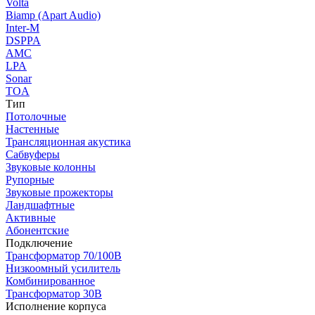
Volta
Biamp (Apart Audio)
Inter-M
DSPPA
AMC
LPA
Sonar
TOA
Тип
Потолочные
Настенные
Трансляционная акустика
Сабвуферы
Звуковые колонны
Рупорные
Звуковые прожекторы
Ландшафтные
Активные
Абонентские
Подключение
Трансформатор 70/100В
Низкоомный усилитель
Комбинированное
Трансформатор 30В
Исполнение корпуса