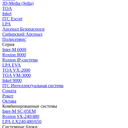
JD-Media (Jedia)
TOA
Inkel
ITC Escort
LPA
Арсенал Безопасноси
Сибирский Арсенал
Полисервис
Серия
Inter-M 6000
Roxton 8000
Roxton IP-система
LPA EVA
TOA VX-2000
TOA VM-3000
Inkel 9000
ITC Интеллектуальная система
Соната
Рокот
Октава
Комбинированные системы
Inter-M SC-05EM
Roxton SX-240/480
LPA-LX240/480/650
Системные блоки