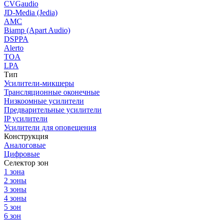
CVGaudio
JD-Media (Jedia)
AMC
Biamp (Apart Audio)
DSPPA
Alerto
TOA
LPA
Тип
Усилители-микшеры
Трансляционные оконечные
Низкоомные усилители
Предварительные усилители
IP усилители
Усилители для оповещения
Конструкция
Аналоговые
Цифровые
Селектор зон
1 зона
2 зоны
3 зоны
4 зоны
5 зон
6 зон