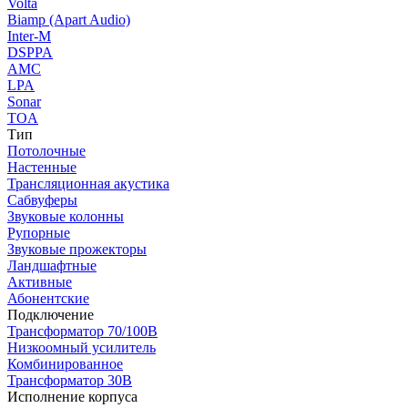
Volta
Biamp (Apart Audio)
Inter-M
DSPPA
AMC
LPA
Sonar
TOA
Тип
Потолочные
Настенные
Трансляционная акустика
Сабвуферы
Звуковые колонны
Рупорные
Звуковые прожекторы
Ландшафтные
Активные
Абонентские
Подключение
Трансформатор 70/100В
Низкоомный усилитель
Комбинированное
Трансформатор 30В
Исполнение корпуса