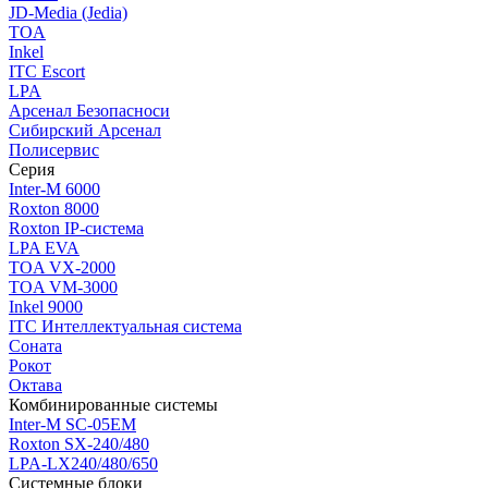
JD-Media (Jedia)
TOA
Inkel
ITC Escort
LPA
Арсенал Безопасноси
Сибирский Арсенал
Полисервис
Серия
Inter-M 6000
Roxton 8000
Roxton IP-система
LPA EVA
TOA VX-2000
TOA VM-3000
Inkel 9000
ITC Интеллектуальная система
Соната
Рокот
Октава
Комбинированные системы
Inter-M SC-05EM
Roxton SX-240/480
LPA-LX240/480/650
Системные блоки