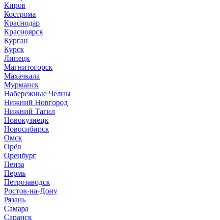
Киров
Кострома
Краснодар
Красноярск
Курган
Курск
Липецк
Магнитогорск
Махачкала
Мурманск
Набережные Челны
Нижний Новгород
Нижний Тагил
Новокузнецк
Новосибирск
Омск
Орёл
Оренбург
Пенза
Пермь
Петрозаводск
Ростов-на-Дону
Рязань
Самара
Саранск