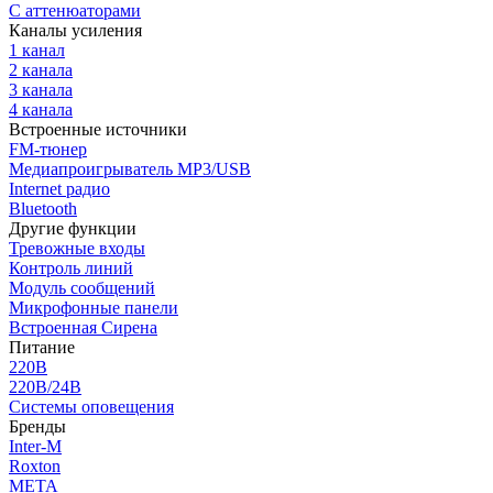
С аттенюаторами
Каналы усиления
1 канал
2 канала
3 канала
4 канала
Встроенные источники
FM-тюнер
Медиапроигрыватель MP3/USB
Internet радио
Bluetooth
Другие функции
Тревожные входы
Контроль линий
Модуль сообщений
Микрофонные панели
Встроенная Сирена
Питание
220В
220В/24В
Системы оповещения
Бренды
Inter-M
Roxton
МЕТА