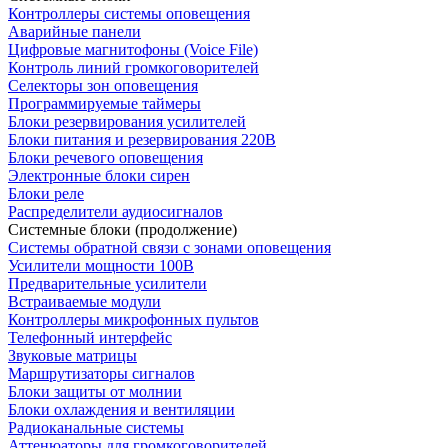
Контроллеры системы оповещения
Аварийные панели
Цифровые магнитофоны (Voice File)
Контроль линий громкоговорителей
Селекторы зон оповещения
Программируемые таймеры
Блоки резервирования усилителей
Блоки питания и резервирования 220В
Блоки речевого оповещения
Электронные блоки сирен
Блоки реле
Распределители аудиосигналов
Системные блоки (продолжение)
Системы обратной связи с зонами оповещения
Усилители мощности 100В
Предварительные усилители
Встраиваемые модули
Контроллеры микрофонных пультов
Телефонный интерфейс
Звуковые матрицы
Маршрутизаторы сигналов
Блоки защиты от молнии
Блоки охлаждения и вентиляции
Радиоканальные системы
Аттенюаторы для громкоговорителей