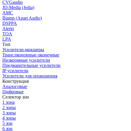
CVGaudio
JD-Media (Jedia)
AMC
Biamp (Apart Audio)
DSPPA
Alerto
TOA
LPA
Тип
Усилители-микшеры
Трансляционные оконечные
Низкоомные усилители
Предварительные усилители
IP усилители
Усилители для оповещения
Конструкция
Аналоговые
Цифровые
Селектор зон
1 зона
2 зоны
3 зоны
4 зоны
5 зон
6 зон