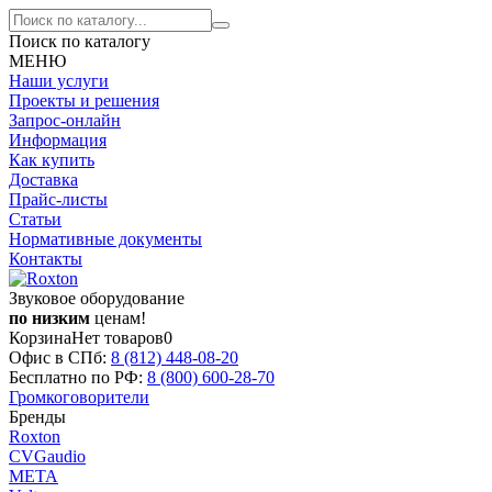
Поиск по каталогу
МЕНЮ
Наши услуги
Проекты и решения
Запрос-онлайн
Информация
Как купить
Доставка
Прайс-листы
Статьи
Нормативные документы
Контакты
Звуковое оборудование
по низким
ценам!
Корзина
Нет товаров
0
Офис в СПб:
8 (812)
448-08-20
Бесплатно по РФ:
8 (800)
600-28-70
Громкоговорители
Бренды
Roxton
CVGaudio
МЕТА