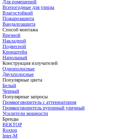
Для помещений
Всепогодные для улицы
Влагостойкий
Пожарозащита
Вандалозащита
Способ монтажа
Врезной
Накладной
Подвесной
Кронштейн
Напольный
Конструкция излучателей
Однополосные
Двухполосные
Популярные цвета
Белый
Черный
Популярные запросы
Громкоговоритель с аттенюатором
Громкоговоритель рупорный уличный
Усилители мощности
Бренды
ВЕКТОР
Roxton
Inter-M