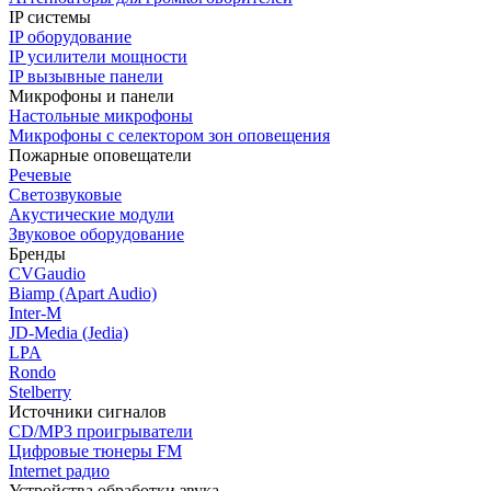
IP системы
IP оборудование
IP усилители мощности
IP вызывные панели
Микрофоны и панели
Настольные микрофоны
Микрофоны с селектором зон оповещения
Пожарные оповещатели
Речевые
Светозвуковые
Акустические модули
Звуковое оборудование
Бренды
CVGaudio
Biamp (Apart Audio)
Inter-M
JD-Media (Jedia)
LPA
Rondo
Stelberry
Источники сигналов
CD/MP3 проигрыватели
Цифровые тюнеры FM
Internet радио
Устройства обработки звука