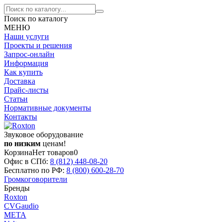
Поиск по каталогу
МЕНЮ
Наши услуги
Проекты и решения
Запрос-онлайн
Информация
Как купить
Доставка
Прайс-листы
Статьи
Нормативные документы
Контакты
Звуковое оборудование
по низким
ценам!
Корзина
Нет товаров
0
Офис в СПб:
8 (812)
448-08-20
Бесплатно по РФ:
8 (800)
600-28-70
Громкоговорители
Бренды
Roxton
CVGaudio
МЕТА