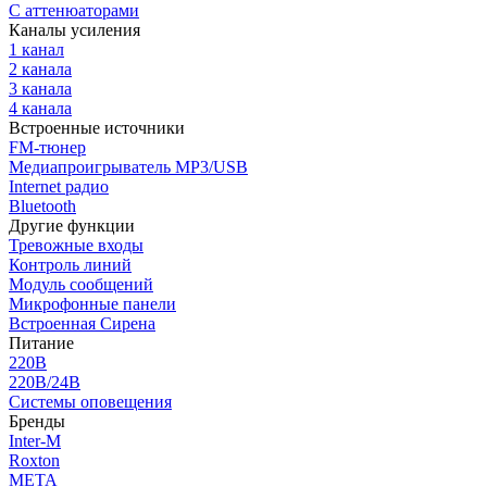
С аттенюаторами
Каналы усиления
1 канал
2 канала
3 канала
4 канала
Встроенные источники
FM-тюнер
Медиапроигрыватель MP3/USB
Internet радио
Bluetooth
Другие функции
Тревожные входы
Контроль линий
Модуль сообщений
Микрофонные панели
Встроенная Сирена
Питание
220В
220В/24В
Системы оповещения
Бренды
Inter-M
Roxton
МЕТА