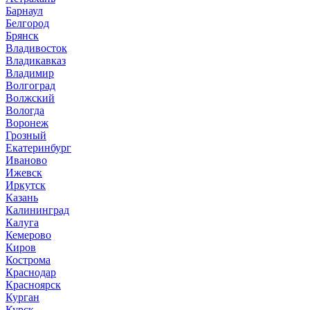
Барнаул
Белгород
Брянск
Владивосток
Владикавказ
Владимир
Волгоград
Волжский
Вологда
Воронеж
Грозный
Екатеринбург
Иваново
Ижевск
Иркутск
Казань
Калининград
Калуга
Кемерово
Киров
Кострома
Краснодар
Красноярск
Курган
Курск