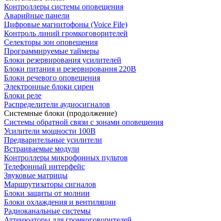
Контроллеры системы оповещения
Аварийные панели
Цифровые магнитофоны (Voice File)
Контроль линий громкоговорителей
Селекторы зон оповещения
Программируемые таймеры
Блоки резервирования усилителей
Блоки питания и резервирования 220В
Блоки речевого оповещения
Электронные блоки сирен
Блоки реле
Распределители аудиосигналов
Системные блоки (продолжение)
Системы обратной связи с зонами оповещения
Усилители мощности 100В
Предварительные усилители
Встраиваемые модули
Контроллеры микрофонных пультов
Телефонный интерфейс
Звуковые матрицы
Маршрутизаторы сигналов
Блоки защиты от молнии
Блоки охлаждения и вентиляции
Радиоканальные системы
Аттенюаторы для громкоговорителей