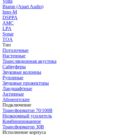
Volta
Biamp (Apart Audio)
Inter-M
DSPPA
AMC
LPA
Sonar
TOA
Тип
Потолочные
Настенные
Трансляционная акустика
Сабвуферы
Звуковые колонны
Рупорные
Звуковые прожекторы
Ландшафтные
Активные
Абонентские
Подключение
Трансформатор 70/100В
Низкоомный усилитель
Комбинированное
Трансформатор 30В
Исполнение корпуса