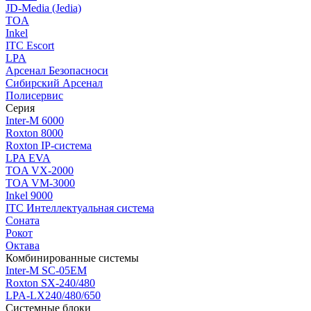
JD-Media (Jedia)
TOA
Inkel
ITC Escort
LPA
Арсенал Безопасноси
Сибирский Арсенал
Полисервис
Серия
Inter-M 6000
Roxton 8000
Roxton IP-система
LPA EVA
TOA VX-2000
TOA VM-3000
Inkel 9000
ITC Интеллектуальная система
Соната
Рокот
Октава
Комбинированные системы
Inter-M SC-05EM
Roxton SX-240/480
LPA-LX240/480/650
Системные блоки