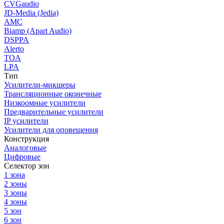
CVGaudio
JD-Media (Jedia)
AMC
Biamp (Apart Audio)
DSPPA
Alerto
TOA
LPA
Тип
Усилители-микшеры
Трансляционные оконечные
Низкоомные усилители
Предварительные усилители
IP усилители
Усилители для оповещения
Конструкция
Аналоговые
Цифровые
Селектор зон
1 зона
2 зоны
3 зоны
4 зоны
5 зон
6 зон