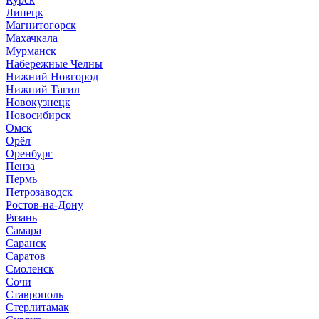
Липецк
Магнитогорск
Махачкала
Мурманск
Набережные Челны
Нижний Новгород
Нижний Тагил
Новокузнецк
Новосибирск
Омск
Орёл
Оренбург
Пенза
Пермь
Петрозаводск
Ростов-на-Дону
Рязань
Самара
Саранск
Саратов
Смоленск
Сочи
Ставрополь
Стерлитамак