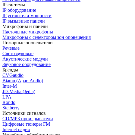
IP системы
IP оборудование
IP усилители мощности
IP вызывные панели
Микрофоны и панели
Настольные микрофоны
Микрофоны с селектором зон оповещения
Пожарные оповещатели
Речевые
Светозвуковые
Акустические модули
Звуковое оборудование
Бренды
CVGaudio
Biamp (Apart Audio)
Inter-M
JD-Media (Jedia)
LPA
Rondo
Stelberry
Источники сигналов
CD/MP3 проигрыватели
Цифровые тюнеры FM
Internet радио
Устройства обработки звука