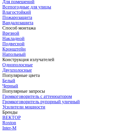
Для помещений
Всепогодные для улицы
Влагостойкий
Пожарозащита
Вандалозащита
Способ монтажа
Врезной
Накладной
Подвесной
Кронштейн
Напольный
Конструкция излучателей
Однополосные
Двухполосные
Популярные цвета
Белый
Черный
Популярные запросы
Громкоговоритель с аттенюатором
Громкоговоритель рупорный уличный
Усилители мощности
Бренды
ВЕКТОР
Roxton
Inter-M